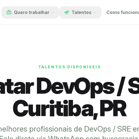
Quero trabalhar
Talentos
Como funcion
TALENTOS DISPONÍVEIS
atar DevOps / 
Curitiba, PR
elhores profissionais de DevOps / SRE em
Fale direto via WhatsApp sem burocracia