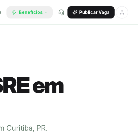
Explorar vagas
a
Benefícios
Publicar Vaga
SRE em
 Curitiba, PR.
.