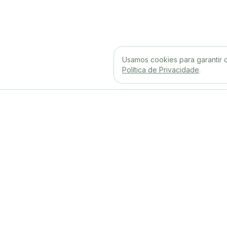
Usamos cookies para garantir 
Política de Privacidade
.
Menos trabalho procurando trabalho.
Para Profissionais
Buscar Vagas
A Rampa conecta quem
quer trabalhar com quem
Planos e Benefícios
quer contratar direto via
WhatsApp ou e-mail. Menos
Meu Painel