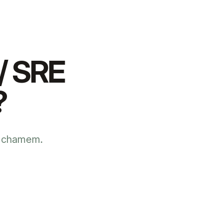
/ SRE
?
e chamem.