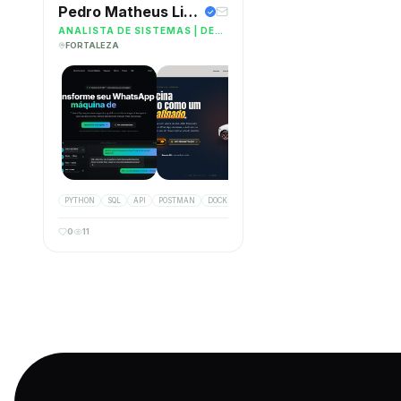
Pedro Matheus Lima Da Cruz
ANALISTA DE SISTEMAS | DESENVOLVEDOR JAVA | ANALISTA DE DADOS E BI | SQL | HIBERNATE | JAVA | GCP | SPRING BOOT | SPRING FRAMEWORK | DOCKER
FORTALEZA
PYTHON
SQL
API
POSTMAN
DOCKER
HIBERNATE
0
11