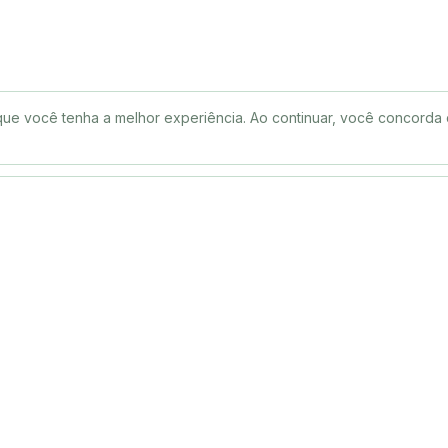
que você tenha a melhor experiência. Ao continuar, você concorda
Para Contratantes
Comunidad
Instagram
Postar Vaga Grátis
LinkedIn
Sobre a Rampa
Painel do Recrutador