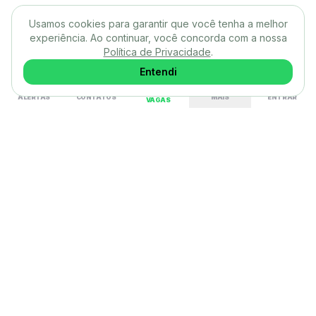
Usamos cookies para garantir que você tenha a melhor
experiência. Ao continuar, você concorda com a nossa
Política de Privacidade
.
Entendi
ALERTAS
CONTATOS
MAIS
ENTRAR
VAGAS
A Rampa conecta quem quer trabalhar com quem quer
contratar direto via WhatsApp ou e-mail. Menos