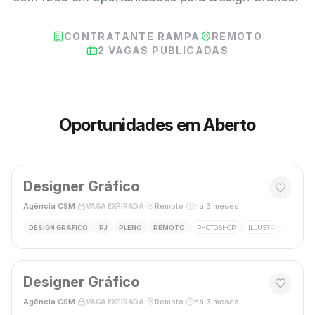
CONTRATANTE RAMPA
REMOTO
2
VAGAS PUBLICADAS
Oportunidades em Aberto
Designer Gráfico
Agência CSM
·
·
Remoto
·
há 3 meses
VAGA EXPIRADA
DESIGN GRÁFICO
PJ
PLENO
REMOTO
PHOTOSHOP
ILLUSTRATOR
DES
Designer Gráfico
Agência CSM
·
·
Remoto
·
há 3 meses
VAGA EXPIRADA