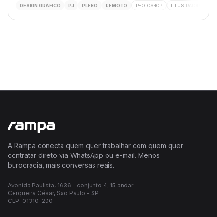
DESIGN GRÁFICO
PJ
PLENO
REMOTO
PHOTOSHOP
ILLUSTRATOR
DES
A Rampa conecta quem quer trabalhar com quem quer
contratar direto via WhatsApp ou e-mail. Menos
burocracia, mais conversas reais.
Avenida Paulista, 1636 - conjunto 4, 15 andar
Cerqueira César, São Paulo - SP
CEP: 01310-200