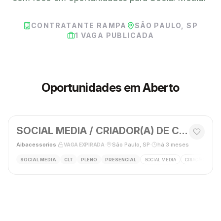
CONTRATANTE RAMPA
SÃO PAULO, SP
1
VAGA PUBLICADA
Oportunidades em Aberto
SOCIAL MEDIA / CRIADOR(A) DE CONTEÚDO
Aibacessorios
·
·
São Paulo, SP
·
há 3 meses
VAGA EXPIRADA
SOCIAL MEDIA
CLT
PLENO
PRESENCIAL
SOCIAL MEDIA
CRIAÇÃO DE CO