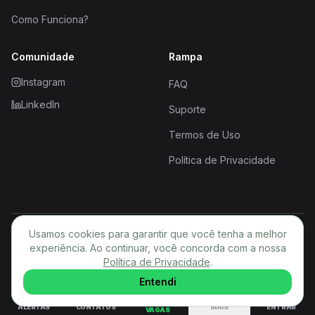
Como Funciona?
Comunidade
Rampa
Instagram
FAQ
LinkedIn
Suporte
Termos de Uso
Política de Privacidade
Usamos cookies para garantir que você tenha a melhor
© 2026 Rampa. Todos os direitos reservados.
experiência. Ao continuar, você concorda com a nossa
Política de Privacidade
PT
.
Entendi
ALERTAS
CONTATOS
MAIS
ENTRAR
VAGAS