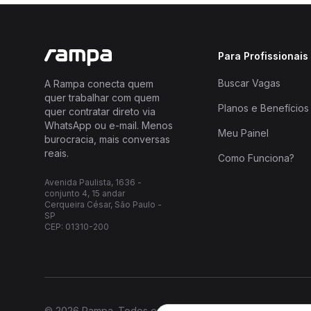
Para Profissionais
Buscar Vagas
A Rampa conecta quem
quer trabalhar com quem
Planos e Benefícios
quer contratar direto via
WhatsApp ou e-mail. Menos
Meu Painel
burocracia, mais conversas
reais.
Como Funciona?
Avenida Paulista, 1636 -
conjunto 4, 15 andar
Cerqueira César, São Paulo -
SP
CEP: 01310-200
© 2026 Rampa. Todos os direitos reservados.