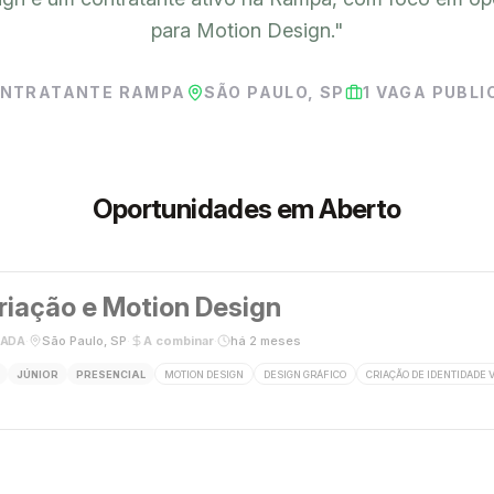
para Motion Design.
"
NTRATANTE RAMPA
SÃO PAULO, SP
1
VAGA PUBLI
Oportunidades em Aberto
riação e Motion Design
·
São Paulo, SP
·
A combinar
·
há 2 meses
RADA
JÚNIOR
PRESENCIAL
MOTION DESIGN
DESIGN GRÁFICO
CRIAÇÃO DE IDENTIDADE 