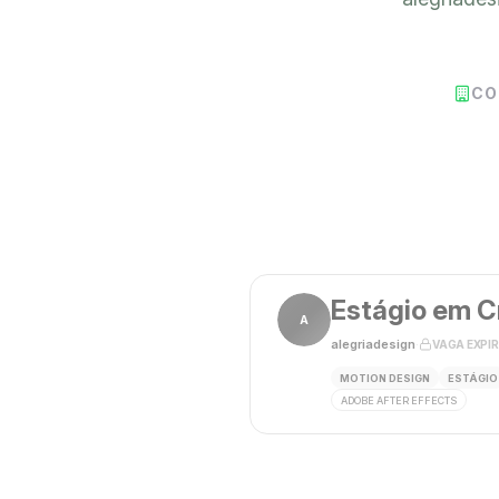
CO
Estágio em C
A
alegriadesign
·
VAGA EXPI
MOTION DESIGN
ESTÁGIO
ADOBE AFTER EFFECTS