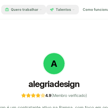
Quero trabalhar
Talentos
Como funcion
A
alegriadesign
4.9
(Membro verificado)
sign é um contratante ativo na Rampa, com foco em op