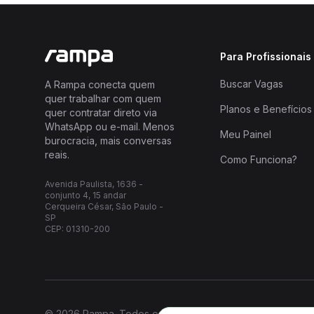
Para Profissionais
Buscar Vagas
A Rampa conecta quem
quer trabalhar com quem
Planos e Benefícios
quer contratar direto via
WhatsApp ou e-mail. Menos
Meu Painel
burocracia, mais conversas
reais.
Como Funciona?
Avenida Paulista, 1636 -
conjunto 4, 15 andar
Cerqueira César, São Paulo -
SP
CEP: 01310-200
© 2026 Rampa. Todos os direitos reservados.