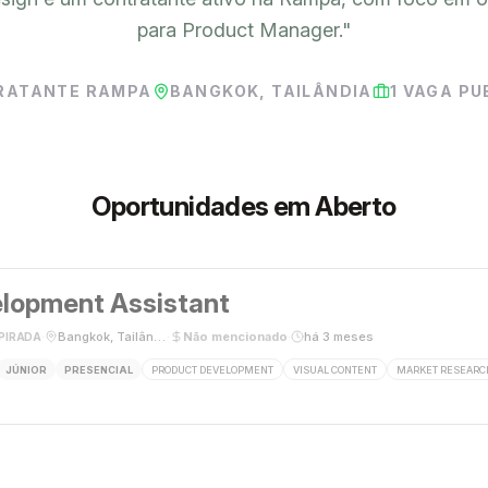
para Product Manager.
"
RATANTE RAMPA
BANGKOK, TAILÂNDIA
1
VAGA PU
Oportunidades em Aberto
lopment Assistant
·
Bangkok, Tailândia
·
Não mencionado
·
há 3 meses
PIRADA
JÚNIOR
PRESENCIAL
PRODUCT DEVELOPMENT
VISUAL CONTENT
MARKET RESEARC