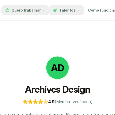
Quero trabalhar
Talentos
Como funcion
AD
Archives Design
4.9
(Membro verificado)
sign é um contratante ativo na Rampa, com foco em 