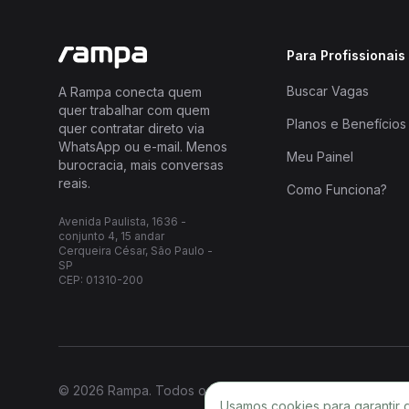
Para Profissionais
Buscar Vagas
A Rampa conecta quem
quer trabalhar com quem
Planos e Benefícios
quer contratar direto via
WhatsApp ou e-mail. Menos
Meu Painel
burocracia, mais conversas
reais.
Como Funciona?
Avenida Paulista, 1636 -
conjunto 4, 15 andar
Cerqueira César, São Paulo -
SP
CEP: 01310-200
© 2026 Rampa. Todos os direitos reservados.
Usamos cookies para garantir 