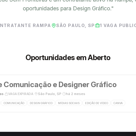
oportunidades para Design Gráfico.
"
NTRATANTE RAMPA
SÃO PAULO, SP
1
VAGA PUBLI
Oportunidades em Aberto
e Comunicação e Designer Gráfico
as
·
·
São Paulo, SP
·
há 2 meses
VAGA EXPIRADA
COMUNICAÇÃO
DESIGN GRÁFICO
MÍDIAS SOCIAIS
EDIÇÃO DE VÍDEO
CANVA