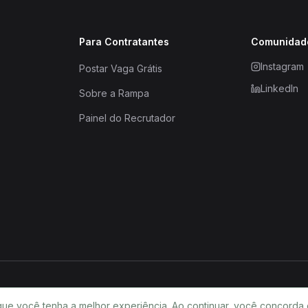
Para Contratantes
Comunidad
Instagram
Postar Vaga Grátis
LinkedIn
Sobre a Rampa
Painel do Recrutador
que você tenha a melhor experiência. Ao continuar, você concorda