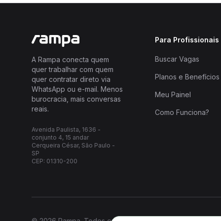
Para Profissionais
Buscar Vagas
A Rampa conecta quem
quer trabalhar com quem
Planos e Benefícios
quer contratar direto via
WhatsApp ou e-mail. Menos
Meu Painel
burocracia, mais conversas
reais.
Como Funciona?
Avenida Paulista, 1636 -
conjunto 4, 15 andar
Cerqueira César, São Paulo -
SP
CEP: 01310-200
© 2026 Rampa. Todos os direitos reservados.