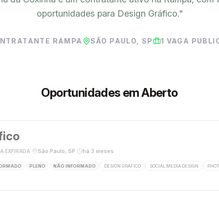
oportunidades para Design Gráfico.
"
NTRATANTE RAMPA
SÃO PAULO, SP
1
VAGA PUBLI
Oportunidades em Aberto
fico
·
São Paulo, SP
·
há 3 meses
A EXPIRADA
FORMADO
PLENO
NÃO INFORMADO
DESIGN GRÁFICO
SOCIAL MEDIA DESIGN
PHO