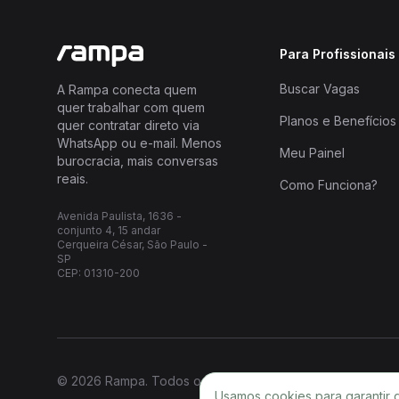
Para Profissionais
Buscar Vagas
A Rampa conecta quem
quer trabalhar com quem
Planos e Benefícios
quer contratar direto via
WhatsApp ou e-mail. Menos
Meu Painel
burocracia, mais conversas
reais.
Como Funciona?
Avenida Paulista, 1636 -
conjunto 4, 15 andar
Cerqueira César, São Paulo -
SP
CEP: 01310-200
© 2026 Rampa. Todos os direitos reservados.
Usamos cookies para garantir 