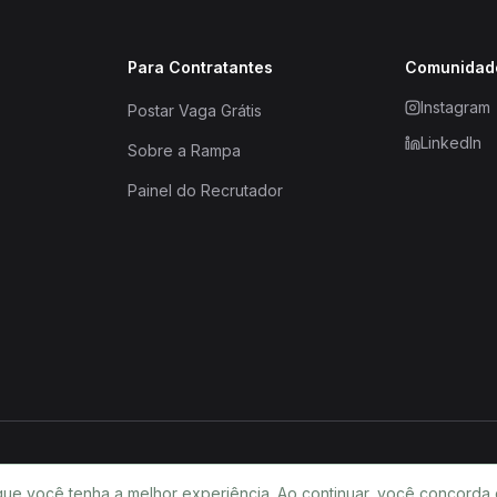
Para Contratantes
Comunidad
Instagram
Postar Vaga Grátis
LinkedIn
Sobre a Rampa
Painel do Recrutador
que você tenha a melhor experiência. Ao continuar, você concorda