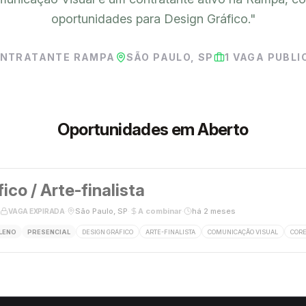
oportunidades para Design Gráfico.
"
NTRATANTE RAMPA
SÃO PAULO, SP
1
VAGA PUBLI
Oportunidades em Aberto
ico / Arte-finalista
·
São Paulo, SP
·
A combinar
·
há 2 meses
VAGA EXPIRADA
LENO
PRESENCIAL
DESIGN GRÁFICO
ARTE-FINALISTA
COMUNICAÇÃO VISUAL
COR