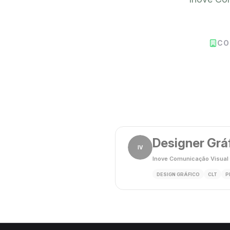
CO
Designer Gráf
IV
Inove Comunicação Visual
·
DESIGN GRÁFICO
CLT
P