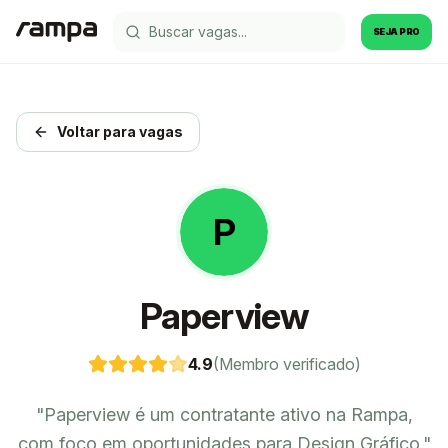
SEJA PRO
Voltar para vagas
P
Paperview
4.9
(Membro verificado)
"
Paperview é um contratante ativo na Rampa,
com foco em oportunidades para Design Gráfico.
"