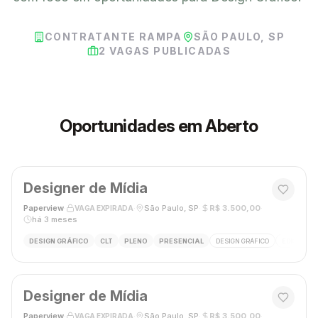
CONTRATANTE RAMPA
SÃO PAULO, SP
2
VAGAS PUBLICADAS
Oportunidades em Aberto
Designer de Mídia
Paperview
·
·
São Paulo, SP
·
R$ 3.500,00
·
VAGA EXPIRADA
há 3 meses
DESIGN GRÁFICO
CLT
PLENO
PRESENCIAL
DESIGN GRÁFICO
EDIÇÃO DE 
Designer de Mídia
Paperview
·
·
São Paulo, SP
·
R$ 3.500,00
·
VAGA EXPIRADA