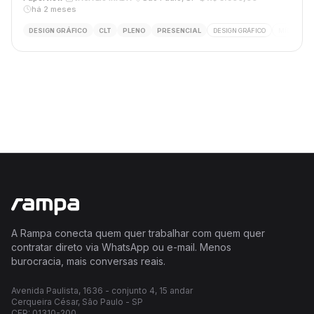
há 2 meses
DESIGN GRÁFICO
CLT
PLENO
PRESENCIAL
DESIGN GRÁFICO
MÍDIA DIGI
A Rampa conecta quem quer trabalhar com quem quer
contratar direto via WhatsApp ou e-mail. Menos
burocracia, mais conversas reais.
Avenida Paulista, 1636 - conjunto 4, 15 andar
Cerqueira César, São Paulo - SP
CEP: 01310-200