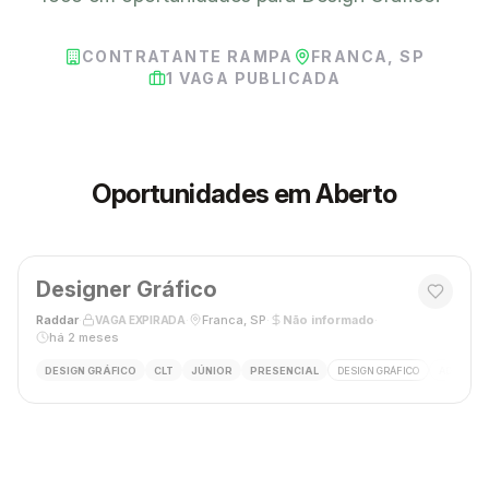
CONTRATANTE RAMPA
FRANCA, SP
1
VAGA PUBLICADA
Oportunidades em Aberto
Designer Gráfico
Raddar
·
·
Franca, SP
·
Não informado
·
VAGA EXPIRADA
há 2 meses
DESIGN GRÁFICO
CLT
JÚNIOR
PRESENCIAL
DESIGN GRÁFICO
ADOBE P