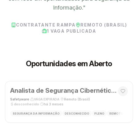
Informação.
"
CONTRATANTE RAMPA
REMOTO (BRASIL)
1
VAGA PUBLICADA
Oportunidades em Aberto
Analista de Segurança Cibernética – SOC
Safetyware
·
·
Remoto (Brasil)
·
VAGA EXPIRADA
desconhecido
·
há 3 meses
SEGURANÇA DA INFORMAÇÃO
DESCONHECIDO
PLENO
REMOTO
SEGUR