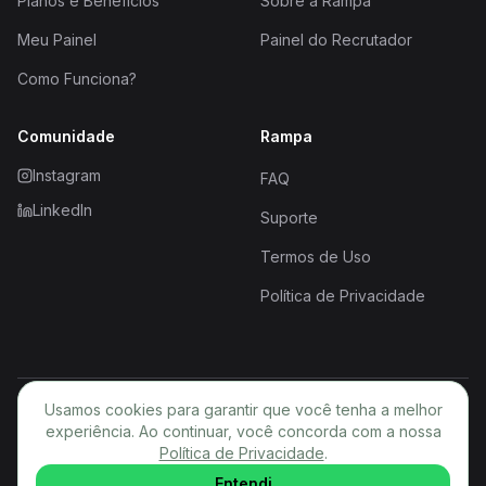
Planos e Benefícios
Sobre a Rampa
Meu Painel
Painel do Recrutador
Como Funciona?
Comunidade
Rampa
Instagram
FAQ
LinkedIn
Suporte
Termos de Uso
Política de Privacidade
Usamos cookies para garantir que você tenha a melhor
© 2026 Rampa. Todos os direitos reservados.
experiência. Ao continuar, você concorda com a nossa
Política de Privacidade
PT
.
Entendi