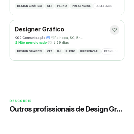
DESIGN GRÁFICO
CLT
PLENO
PRESENCIAL
CORELDRAW
PHOTOSHOP
Designer Gráfico
K02 Comunicação
·
·
Palhoça, SC, Brasil
·
Não mencionado
·
há 29 dias
DESIGN GRÁFICO
CLT
PJ
PLENO
PRESENCIAL
DESIGN GRÁFICO
R
DESCOBRIR
Outros profissionais de Design Gráfico