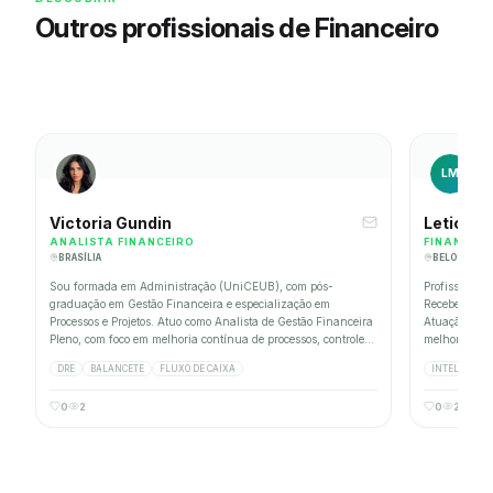
Outros profissionais de Financeiro
LM
Victoria Gundin
Leticia 
ANALISTA FINANCEIRO
FINANCEIR
BRASÍLIA
BELO HORI
Sou formada em Administração (UniCEUB), com pós-
Profissional
graduação em Gestão Financeira e especialização em
Receber, con
Processos e Projetos. Atuo como Analista de Gestão Financeira
Atuação com 
Pleno, com foco em melhoria contínua de processos, controle
melhoria de 
financeiro, fluxo de caixa e indicadores de performance.
Agentes e sol
DRE
BALANCETE
FLUXO DE CAIXA
INTELIGÊNCI
Possuo forte perfil analítico, habilidade em gaze ou
rotina finan
conciliação bancária e experiência em ambientes BPO/ERP.
de dúvidas op
0
2
0
2
Meus projetos já resultaram em reduções de custos ou
orientado a r
melhorias operacionais valorizando inovação e eficiência.