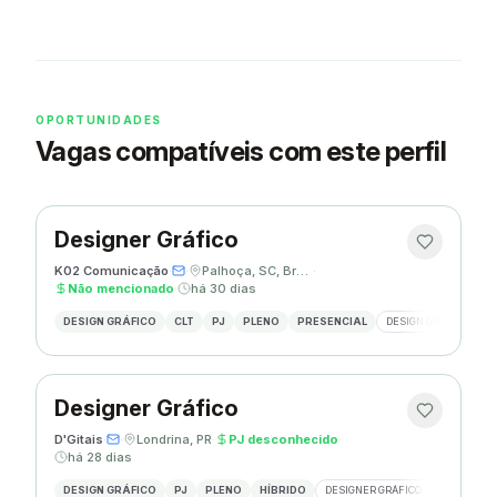
OPORTUNIDADES
Vagas compatíveis com este perfil
Designer Gráfico
K02 Comunicação
·
·
Palhoça, SC, Brasil
·
Não mencionado
·
há 30 dias
DESIGN GRÁFICO
CLT
PJ
PLENO
PRESENCIAL
DESIGN GRÁFICO
R
Designer Gráfico
D'Gitais
·
·
Londrina, PR
·
PJ desconhecido
·
há 28 dias
DESIGN GRÁFICO
PJ
PLENO
HÍBRIDO
DESIGNER GRÁFICO
ILLUSTRAT