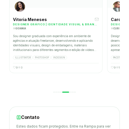
Vitoria Meneses
Carolina
DESIGNER GRÁFICO | IDENTIDADE VISUAL & BRANDING | CRIAÇÃO DE CONTEÚDO VISUAL ESTRATÉGICO PARA MARCAS
DESIGNER 
GOIANIA
CURITIBA
Sou designer graduada com experiência em ambiente de
Designer vis
agências e atuação freelancer, desenvolvendo e aplicando
desenvolvime
identidades visuais, design de embalagens, materiais
posicionamen
institucionais para diferentes segmentos e edição de videos
apresentações
curtos. Atuação com foco em organização de demandas,
negócio. Amp
ILLUSTRATOR
PHOTOSHOP
INDESIGN
PACOTE ADOD
padronização visual e cumprimento de prazos, contribuindo
narrativa or
para a consistência da comunicação das marcas.
0
3
0
1
Contato
Estes dados ficam protegidos. Entre na Rampa para ver