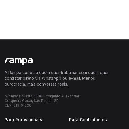
A Rampa conecta quem quer trabalhar com quem quer
contratar direto via WhatsApp ou e-mail. Menos
burocracia, mais conversas reais.
Avenida Paulista, 1636 - conjunto 4, 15 andar
Cerqueira César, São Paulo - SP
CEP: 01310-200
Para Profissionais
Para Contratantes