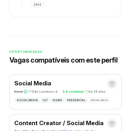
2012
OPORTUNIDADES
Vagas compatíveis com este perfil
Social Media
Inove
·
·
São Lourenço do Oeste, SC
·
A combinar
·
há 28 dias
SOCIAL MEDIA
CLT
PLENO
PRESENCIAL
SOCIAL MEDIA
MARKETING 
Content Creator / Social Media