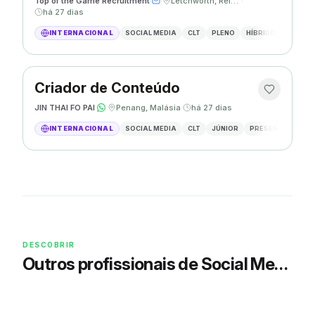
Top of the Game Recruitment
·
·
Letchworth, Reino Unido
·
há 27 dias
INTERNACIONAL
SOCIAL MEDIA
CLT
PLENO
HÍBRIDO
CONTEN
Criador de Conteúdo
JIN THAI FO PAI
·
·
Penang, Malásia
·
há 27 dias
INTERNACIONAL
SOCIAL MEDIA
CLT
JÚNIOR
PRESENCIAL
CR
DESCOBRIR
Outros profissionais de Social Media