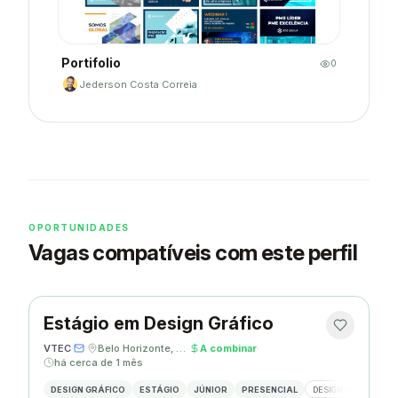
Portifolio
0
Jederson Costa Correia
OPORTUNIDADES
Vagas compatíveis com este perfil
Estágio em Design Gráfico
VTEC
·
·
Belo Horizonte, MG
·
A combinar
·
há cerca de 1 mês
DESIGN GRÁFICO
ESTÁGIO
JÚNIOR
PRESENCIAL
DESIGN GRÁFICO