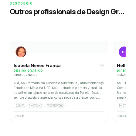
DESCOBRIR
Outros profissionais de Design Gráfico
HS
Isabela Neves França
Hellen 
DESIGN GRÁFICO
DIRETORA
RIO DE JANEIRO
SÃO PAULO
OFT OFFICE, RUNRUN.IT, SHOPIFY, TINY, TRELLO, NOTION, LEAD LOVERS, ASANA, META BUSINESS SUITE, DEV
Olá, Sou formada em Cinema e Audiovisual, atualmente faço
Sou Hellen S
Estudos de Mídia na UFF. Sou ilustradora e artista visual. Já
Comunicação
trabalhei em lojas e no setor de esculturas da Portela. Estou
Marketing pela UNIP. Diretora 
sempre disposta a aprender coisas novas e a crescer como
experiência 
pessoa e profissional.
CANVA
PHOTOSHO
PACOTE WORD
PHOTOSHOP
0
11
0
0