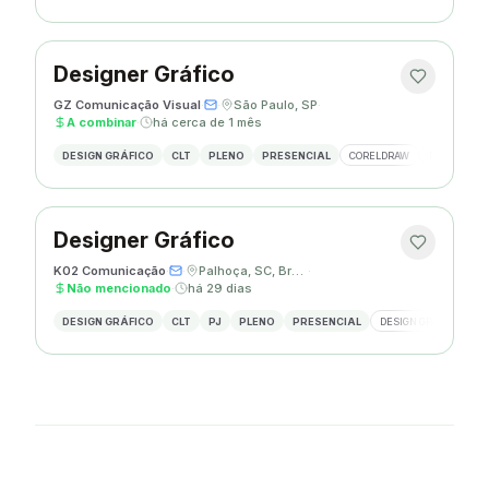
Designer Gráfico
GZ Comunicação Visual
·
·
São Paulo, SP
·
A combinar
·
há cerca de 1 mês
DESIGN GRÁFICO
CLT
PLENO
PRESENCIAL
CORELDRAW
PHOTOSHOP
Designer Gráfico
K02 Comunicação
·
·
Palhoça, SC, Brasil
·
Não mencionado
·
há 29 dias
DESIGN GRÁFICO
CLT
PJ
PLENO
PRESENCIAL
DESIGN GRÁFICO
R