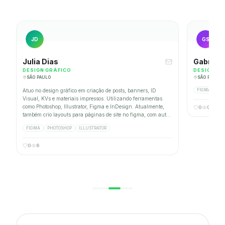
JD
GS
Julia Dias
Gabriela
DESIGN GRÁFICO
DESIGN GR
SÃO PAULO
SÃO PAULO
Atuo no design gráfico em criação de posts, banners, ID
FIGMA
AD
Visual, KVs e materiais impressos. Utilizando ferramentas
como Photoshop, Illustrator, Figma e InDesign. Atualmente,
0
0
também crio layouts para páginas de site no figma, com auto-
layout, criação de componentes, design system e muito mais.
FIGMA
PHOTOSHOP
ILLUSTRATOR
A área de UX/UI é a que mais me identifico, porque posso
aplicar conceitos que aprendo no gráfico, e vice-versa. Sou
0
6
apaixonada pelo design e suas curiosidades!