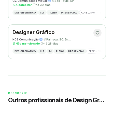
GZ Comunicação Visual
·
·
São Paulo, SP
·
A combinar
·
há 30 dias
DESIGN GRÁFICO
CLT
PLENO
PRESENCIAL
CORELDRAW
PHOTOSHOP
Designer Gráfico
K02 Comunicação
·
·
Palhoça, SC, Brasil
·
Não mencionado
·
há 28 dias
DESIGN GRÁFICO
CLT
PJ
PLENO
PRESENCIAL
DESIGN GRÁFICO
R
DESCOBRIR
Outros profissionais de Design Gráfico