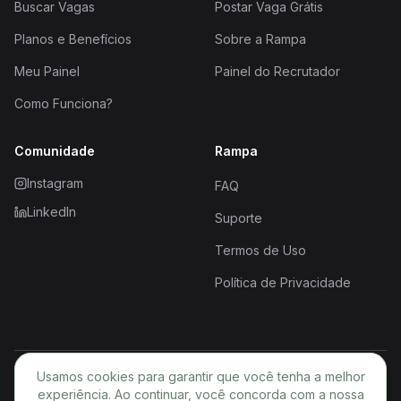
Buscar Vagas
Postar Vaga Grátis
Planos e Benefícios
Sobre a Rampa
Meu Painel
Painel do Recrutador
Como Funciona?
Comunidade
Rampa
Instagram
FAQ
LinkedIn
Suporte
Termos de Uso
Política de Privacidade
Usamos cookies para garantir que você tenha a melhor
© 2026 Rampa. Todos os direitos reservados.
experiência. Ao continuar, você concorda com a nossa