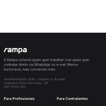
A Rampa conecta quem quer trabalhar com quem quer
contratar direto via WhatsApp ou e-mail. Menos
burocracia, mais conversas reais.
Avenida Paulista, 1636 - conjunto 4, 15 andar
Cerqueira César, São Paulo - SP
CEP: 01310-200
Para Profissionais
Para Contratantes