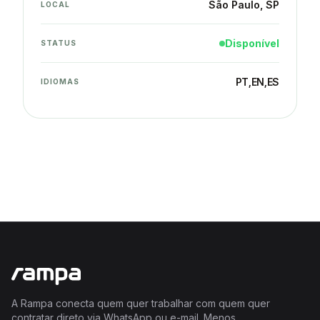
São Paulo
, SP
LOCAL
Disponível
STATUS
PT
,
EN
,
ES
IDIOMAS
A Rampa conecta quem quer trabalhar com quem quer
contratar direto via WhatsApp ou e-mail. Menos