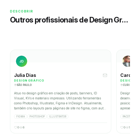
DESCOBRIR
Outros profissionais de Design Gráfico
JD
Julia Dias
Carolina
DESIGN GRÁFICO
DESIGNER 
SÃO PAULO
CURITIBA
OFT OFFICE, RUNRUN.IT, SHOPIFY, TINY, TRELLO, NOTION, LEAD LOVERS, ASANA, META BUSINESS SUITE, DEV
Atuo no design gráfico em criação de posts, banners, ID
Designer vis
Visual, KVs e materiais impressos. Utilizando ferramentas
desenvolvime
como Photoshop, Illustrator, Figma e InDesign. Atualmente,
posicionamen
também crio layouts para páginas de site no figma, com auto-
apresentações
layout, criação de componentes, design system e muito mais.
negócio. Amp
FIGMA
PHOTOSHOP
ILLUSTRATOR
PACOTE ADOD
A área de UX/UI é a que mais me identifico, porque posso
narrativa or
aplicar conceitos que aprendo no gráfico, e vice-versa. Sou
0
6
0
1
apaixonada pelo design e suas curiosidades!