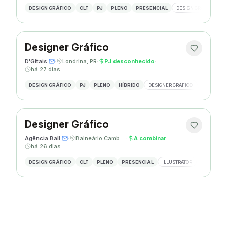
DESIGN GRÁFICO
CLT
PJ
PLENO
PRESENCIAL
DESIGN GRÁFICO
R
Designer Gráfico
D'Gitais
·
·
Londrina, PR
·
PJ desconhecido
·
há 27 dias
DESIGN GRÁFICO
PJ
PLENO
HÍBRIDO
DESIGNER GRÁFICO
ILLUSTRAT
Designer Gráfico
Agência Ball
·
·
Balneário Camboriú, SC
·
A combinar
·
há 26 dias
DESIGN GRÁFICO
CLT
PLENO
PRESENCIAL
ILLUSTRATOR
PHOTOSHO