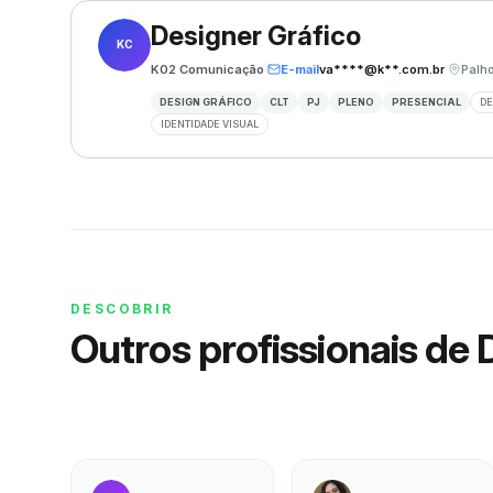
Designer Gráfico
KC
K02 Comunicação
·
E-mail
va****@k**.com.br
·
DESIGN GRÁFICO
CLT
PJ
PLENO
PRESENCIAL
DE
IDENTIDADE VISUAL
DESCOBRIR
Outros profissionais de 