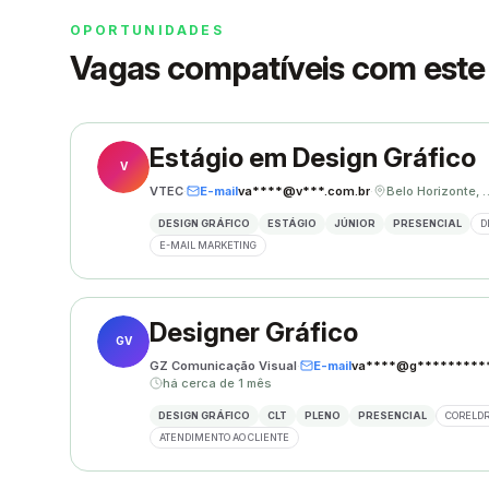
OPORTUNIDADES
Vagas compatíveis com este 
Estágio em Design Gráfico
V
VTEC
·
E-mail
va****@v***.com.br
·
Belo Hori
DESIGN GRÁFICO
ESTÁGIO
JÚNIOR
PRESENCIAL
D
E-MAIL MARKETING
Designer Gráfico
GV
GZ Comunicação Visual
·
E-mail
va****@g**********
há cerca de 1 mês
DESIGN GRÁFICO
CLT
PLENO
PRESENCIAL
CORELD
ATENDIMENTO AO CLIENTE