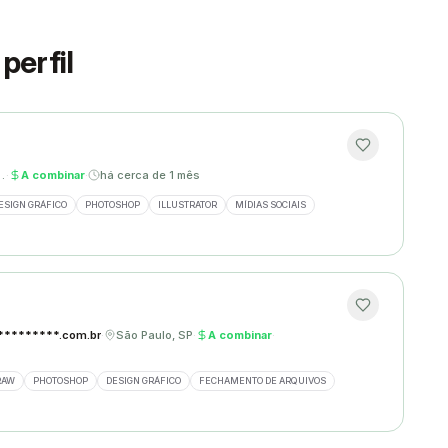
perfil
zonte, MG
·
A combinar
·
há cerca de 1 mês
ESIGN GRÁFICO
PHOTOSHOP
ILLUSTRATOR
MÍDIAS SOCIAIS
********.com.br
·
São Paulo, SP
·
A combinar
·
RAW
PHOTOSHOP
DESIGN GRÁFICO
FECHAMENTO DE ARQUIVOS