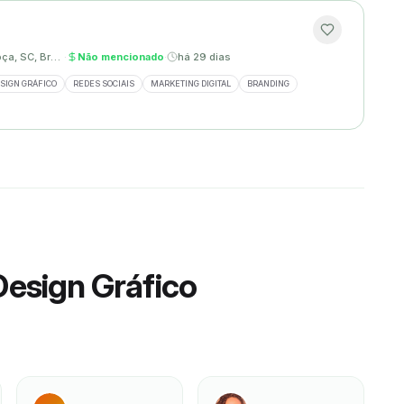
Palhoça, SC, Brasil
·
Não mencionado
·
há 29 dias
SIGN GRÁFICO
REDES SOCIAIS
MARKETING DIGITAL
BRANDING
Design Gráfico