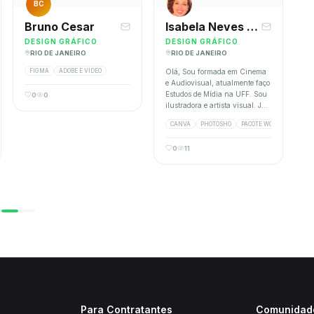
BC
Bruno Cesar
Isabela Neves França
DESIGN GRÁFICO
DESIGN GRÁFICO
RIO DE JANEIRO
RIO DE JANEIRO
FIGMA
ADOBE E VIDEO
Olá, Sou formada em Cinema
e Audiovisual, atualmente faço
Estudos de Mídia na UFF. Sou
0
0
ilustradora e artista visual. Já
trabalhei em lojas e no setor de
IGN
CANVA
PHOTOSHO
PACOTE WORD
esculturas da Portela. Estou
sempre disposta a aprender
0
11
coisas novas e a crescer como
pessoa e profissional.
Para Contratantes
Comunidad