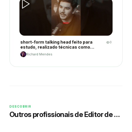
short-form talking head feito para
0
estudo, realizado técnicas como
tracking, rotoscopia, motion graphics
Richard Mendes
básico, legendas dinâmicas e
sonorização de acordo com feeling.
DESCOBRIR
Outros profissionais de Editor de Vídeo