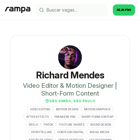
SEJA PRO
Richard Mendes
Video Editor & Motion Designer |
Short-Form Content
SÃO SIMÃO, SÃO PAULO
VIDEO EDITING
MOTION DESIGN
MOTION GRAPHICS
AFTER EFFECTS
PREMIERE PRO
SHORT-FORM CONTENT
REELS
TIKTOK
YOUTUBE SHORTS
SOUND DESIGN
STORYTELLING
CONTEÚDO DIGITAL
SOCIAL MEDIA
EDIÇÃO DE VÍDEO
VÍDEOS VERTICAIS
COLOR GRADING