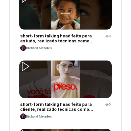
short-form talking head feito para
0
estudo, realizado técnicas como
tracking, rotoscopia, motion graphics
Richard Mendes
básico, legendas dinâmicas e
sonorização de acordo com feeling.
short-form talking head feito para
0
cliente, realizado técnicas como
tracking, rotoscopia, legendas
Richard Mendes
dinâmicas e sonorização de acordo com
feeling.