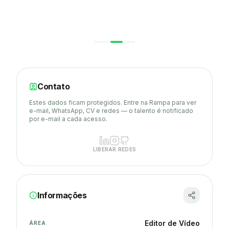
aprofundando cada vez mais. Estou em busca de uma
evolução, bu
oportunidade fixa onde eu possa contribuir com minha
e inovação pa
experiência, aprender com novos desafios e crescer junto com
consistentes.
a equipe. Sou comprometido, organizado e movido pela paixão
em transformar ideias em vídeos que realmente conectam com
o público.
Contato
Estes dados ficam protegidos. Entre na Rampa para ver
e-mail, WhatsApp, CV e redes — o talento é notificado
por e-mail a cada acesso.
LIBERAR REDES
Informações
Editor de Vídeo
ÁREA