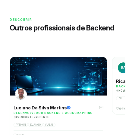
DESCOBRIR
Outros profissionais de Backend
RA
Ricardo 
BACKEND
NOVA LIMA
.NET
Luciano Da Silva Martins
0
0
DESENVOLVEDOR BACKEND E WEBSCRAPPING
PRESIDENTE PRUDENTE
PYTHON
DJANGO
VUEJS