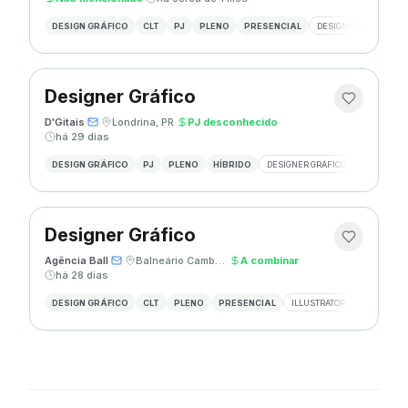
DESIGN GRÁFICO
CLT
PJ
PLENO
PRESENCIAL
DESIGN GRÁFICO
R
Designer Gráfico
D'Gitais
·
·
Londrina, PR
·
PJ desconhecido
·
há 29 dias
DESIGN GRÁFICO
PJ
PLENO
HÍBRIDO
DESIGNER GRÁFICO
ILLUSTRAT
Designer Gráfico
Agência Ball
·
·
Balneário Camboriú, SC
·
A combinar
·
há 28 dias
DESIGN GRÁFICO
CLT
PLENO
PRESENCIAL
ILLUSTRATOR
PHOTOSHO