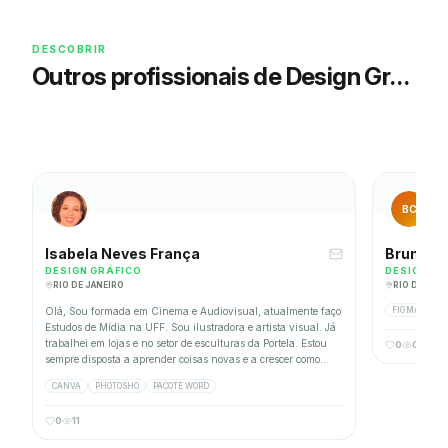
DESCOBRIR
Outros profissionais de Design Gráfico
BC
Isabela Neves França
Bruno C
DESIGN GRÁFICO
DESIGN GR
RIO DE JANEIRO
RIO DE JAN
Olá, Sou formada em Cinema e Audiovisual, atualmente faço
FIGMA
AD
Estudos de Mídia na UFF. Sou ilustradora e artista visual. Já
trabalhei em lojas e no setor de esculturas da Portela. Estou
0
0
sempre disposta a aprender coisas novas e a crescer como
pessoa e profissional.
CANVA
PHOTOSHO
PACOTE WORD
0
11