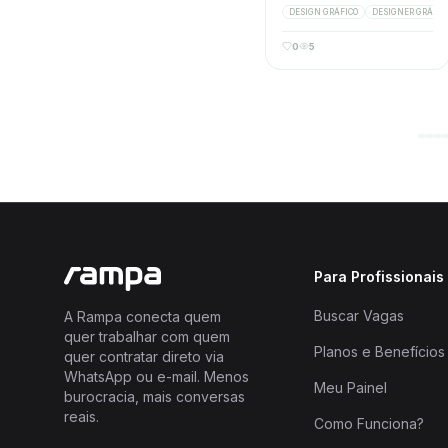
de rótulos, diagramação, social
DESIGN GRÁFICO
DESIGNER GRÁFIC
media e arte para impressão e
digital em geral. Freelance
0
5
graphic designer since 2022
and founder of MODY Creative
Studio. I work with visual
identity, label design, layout
design, social media, and
graphic materials for both print
and digital.
Para Profissionais
Buscar Vagas
A Rampa conecta quem
quer trabalhar com quem
Planos e Benefícios
quer contratar direto via
WhatsApp ou e-mail. Menos
Meu Painel
burocracia, mais conversas
reais.
Como Funciona?