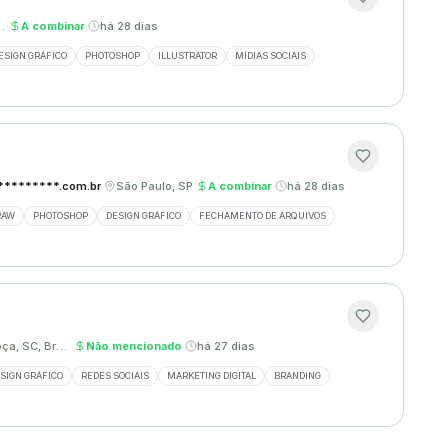
zonte, MG
·
A combinar
·
há 28 dias
ESIGN GRÁFICO
PHOTOSHOP
ILLUSTRATOR
MÍDIAS SOCIAIS
********.com.br
·
São Paulo, SP
·
A combinar
·
há 28 dias
RAW
PHOTOSHOP
DESIGN GRÁFICO
FECHAMENTO DE ARQUIVOS
Palhoça, SC, Brasil
·
Não mencionado
·
há 27 dias
SIGN GRÁFICO
REDES SOCIAIS
MARKETING DIGITAL
BRANDING