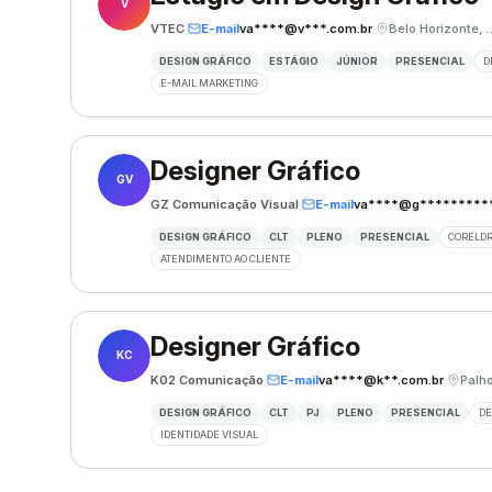
V
VTEC
·
E-mail
va****@v***.com.br
·
Belo Hori
DESIGN GRÁFICO
ESTÁGIO
JÚNIOR
PRESENCIAL
D
E-MAIL MARKETING
Designer Gráfico
GV
GZ Comunicação Visual
·
E-mail
va****@g**********
DESIGN GRÁFICO
CLT
PLENO
PRESENCIAL
CORELD
ATENDIMENTO AO CLIENTE
Designer Gráfico
KC
K02 Comunicação
·
E-mail
va****@k**.com.br
·
DESIGN GRÁFICO
CLT
PJ
PLENO
PRESENCIAL
DE
IDENTIDADE VISUAL