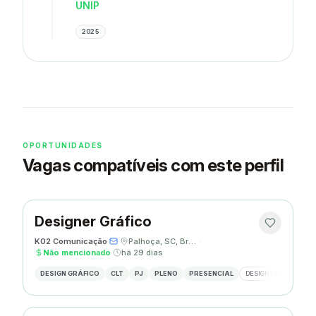
UNIP
2025
OPORTUNIDADES
Vagas compatíveis com este perfil
Designer Gráfico
K02 Comunicação
·
·
Palhoça, SC, Brasil
·
Não mencionado
·
há 29 dias
DESIGN GRÁFICO
CLT
PJ
PLENO
PRESENCIAL
DESIGN GRÁFICO
R