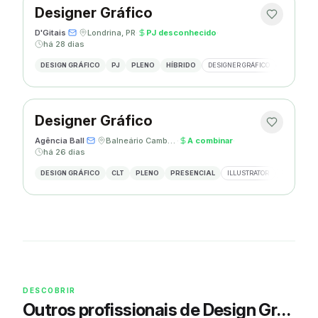
Designer Gráfico
D'Gitais
·
·
Londrina, PR
·
PJ desconhecido
·
há 28 dias
DESIGN GRÁFICO
PJ
PLENO
HÍBRIDO
DESIGNER GRÁFICO
ILLUSTRAT
Designer Gráfico
Agência Ball
·
·
Balneário Camboriú, SC
·
A combinar
·
há 26 dias
DESIGN GRÁFICO
CLT
PLENO
PRESENCIAL
ILLUSTRATOR
PHOTOSHO
DESCOBRIR
Outros profissionais de Design Gráfico