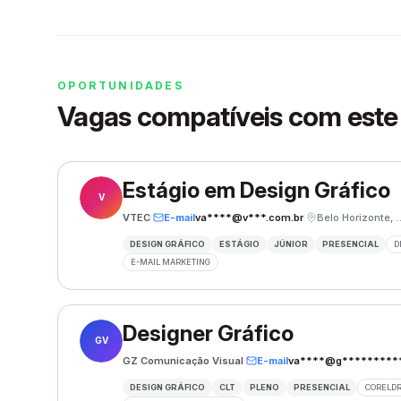
OPORTUNIDADES
Vagas compatíveis com este 
Estágio em Design Gráfico
V
VTEC
·
E-mail
va****@v***.com.br
·
Belo Hori
DESIGN GRÁFICO
ESTÁGIO
JÚNIOR
PRESENCIAL
D
E-MAIL MARKETING
Designer Gráfico
GV
GZ Comunicação Visual
·
E-mail
va****@g**********
DESIGN GRÁFICO
CLT
PLENO
PRESENCIAL
CORELD