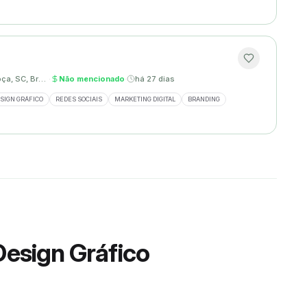
Palhoça, SC, Brasil
·
Não mencionado
·
há 27 dias
SIGN GRÁFICO
REDES SOCIAIS
MARKETING DIGITAL
BRANDING
Design Gráfico