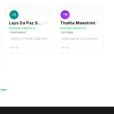
LS
TM
Lays Da Paz Santos
Thalita Maestrini
DESIGN GRÁFICO
DESIGN GRÁFICO
SÃO PAULO
VITÓRIA
ADOBE ILLUSTRATOR , ADOBE PHOTOSHOP, ADOBE INDESIGN
ADOBE CREATIVE CLOUD, CANVA, CLICKUP, COREL 
0
0
0
0
ORYTELLING