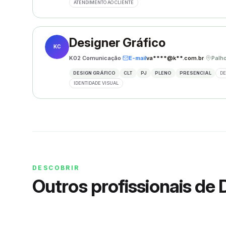
ATENDIMENTO AO CLIENTE
Designer Gráfico
KC
K02 Comunicação
·
E-mail
va****@k**.com.br
·
DESIGN GRÁFICO
CLT
PJ
PLENO
PRESENCIAL
DE
IDENTIDADE VISUAL
DESCOBRIR
Outros profissionais de 