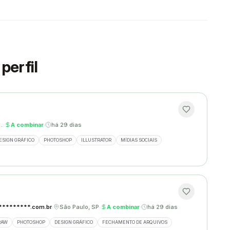
perfil
zonte, MG
·
A combinar
·
há 29 dias
ESIGN GRÁFICO
PHOTOSHOP
ILLUSTRATOR
MÍDIAS SOCIAIS
********.com.br
·
São Paulo, SP
·
A combinar
·
há 29 dias
RAW
PHOTOSHOP
DESIGN GRÁFICO
FECHAMENTO DE ARQUIVOS