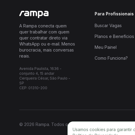
Para Profissionais
Buscar Vagas
A Rampa conecta quem
quer trabalhar com quem
Planos e Benefícios
quer contratar direto via
WhatsApp ou e-mail. Menos
Meu Painel
burocracia, mais conversas
reais.
Como Funciona?
Avenida Paulista, 1636 -
conjunto 4, 15 andar
Cerqueira César, São Paulo -
SP
CEP: 01310-200
© 2026 Rampa. Todos os direitos reservados.
Usamos cookies para garantir 