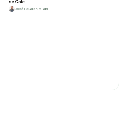
se Cale
José Eduardo Milani