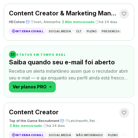
Content Creator & Marketing Manager
HECstore
·
·
Isen, Alemanha
·
Não mencionado
·
há 24 dias
INTERNACIONAL
SOCIAL MEDIA
CLT
PLENO
PRESENCIAL
MARKETI
STATUS EM TEMPO REAL
Saiba quando seu e-mail foi aberto
Receba um alerta instantâneo assim que o recrutador abrir
seu e-mail — e aja enquanto seu perfil ainda está fresco
na memória.
Ver planos PRO
Content Creator
Top of the Game Recruitment
·
·
Letchworth, Reino Unido
·
Não mencionado
·
há 24 dias
INTERNACIONAL
SOCIAL MEDIA
NÃO INFORMADO
PLENO
HÍBRIDO