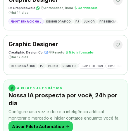
Dr Graphicswala
·
·
Ahmedabad, Índia
·
Confidencial
·
há 14 dias
INTERNACIONAL
DESIGN GRÁFICO
PJ
JÚNIOR
PRESENCIAL
DESIG
Graphic Designer
Creatiphic Design Co.
·
·
Remoto
·
Não informado
·
há 17 dias
DESIGN GRÁFICO
PJ
PLENO
REMOTO
GRAPHIC DESIGN
BRANDING
SO
IA PILOTO AUTOMÁTICO
Nossa IA prospecta por você, 24h por
dia
Configure uma vez e deixe a inteligência artificial
monitorar o mercado e iniciar contatos enquanto você faz
outra coisa.
Ativar Piloto Automático