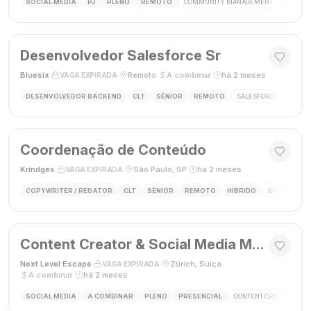
SOCIAL MEDIA
PJ
PLENO
REMOTO
COMMUNITY MANAGEMENT
SOCIAL
Desenvolvedor Salesforce Sr
Bluesix
·
·
Remoto
·
A combinar
·
há 2 meses
VAGA EXPIRADA
DESENVOLVEDOR BACKEND
CLT
SÊNIOR
REMOTO
SALESFORCE
APEX
Coordenação de Conteúdo
Krindges
·
·
São Paulo, SP
·
há 2 meses
VAGA EXPIRADA
COPYWRITER / REDATOR
CLT
SÊNIOR
REMOTO
HÍBRIDO
ESTRATEGIA 
Content Creator & Social Media Manager
Next Level Escape
·
·
Zürich, Suíça
·
VAGA EXPIRADA
A combinar
·
há 2 meses
SOCIAL MEDIA
A COMBINAR
PLENO
PRESENCIAL
CONTENT CREATOR
S