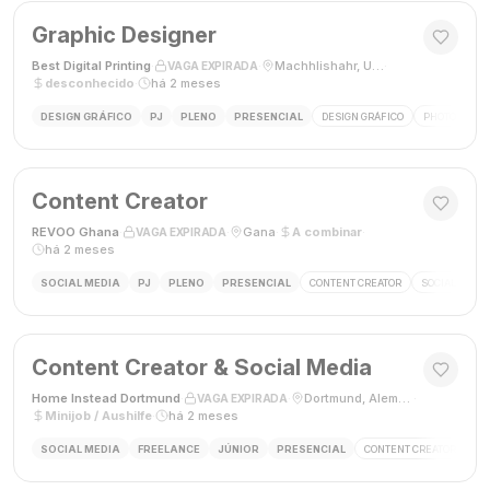
Graphic Designer
Best Digital Printing
·
·
Machhlishahr, Uttar Pradesh, Índia
·
VAGA EXPIRADA
desconhecido
·
há 2 meses
DESIGN GRÁFICO
PJ
PLENO
PRESENCIAL
DESIGN GRÁFICO
PHOTOSHOP
Content Creator
REVOO Ghana
·
·
Gana
·
A combinar
·
VAGA EXPIRADA
há 2 meses
SOCIAL MEDIA
PJ
PLENO
PRESENCIAL
CONTENT CREATOR
SOCIAL MEDI
Content Creator & Social Media
Home Instead Dortmund
·
·
Dortmund, Alemanha
·
VAGA EXPIRADA
Minijob / Aushilfe
·
há 2 meses
SOCIAL MEDIA
FREELANCE
JÚNIOR
PRESENCIAL
CONTENT CREATOR
SO