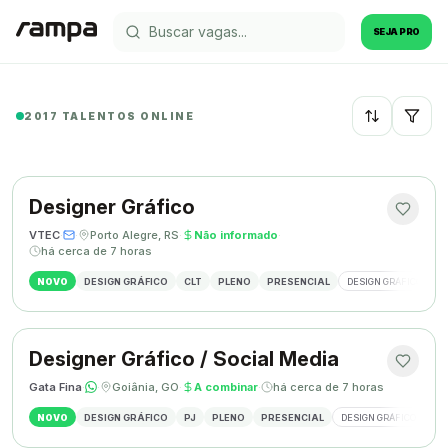
SEJA PRO
2017 TALENTOS ONLINE
Recentes
Designer Gráfico
VTEC
·
·
Porto Alegre, RS
·
Não informado
·
há cerca de 7 horas
NOVO
DESIGN GRÁFICO
CLT
PLENO
PRESENCIAL
DESIGN GRÁFICO
M
Designer Gráfico / Social Media
Gata Fina
·
·
Goiânia, GO
·
A combinar
·
há cerca de 7 horas
NOVO
DESIGN GRÁFICO
PJ
PLENO
PRESENCIAL
DESIGN GRÁFICO
SO