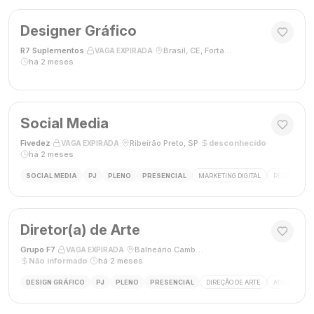
Designer Gráfico
R7 Suplementos
·
·
Brasil, CE, Fortaleza
·
VAGA EXPIRADA
há 2 meses
Social Media
Fivedez
·
·
Ribeirão Preto, SP
·
desconhecido
·
VAGA EXPIRADA
há 2 meses
SOCIAL MEDIA
PJ
PLENO
PRESENCIAL
MARKETING DIGITAL
REDES SOCIA
Diretor(a) de Arte
Grupo F7
·
·
Balneário Camboriú, SC, Brasil
·
VAGA EXPIRADA
Não informado
·
há 2 meses
DESIGN GRÁFICO
PJ
PLENO
PRESENCIAL
DIREÇÃO DE ARTE
ADOBE CREAT