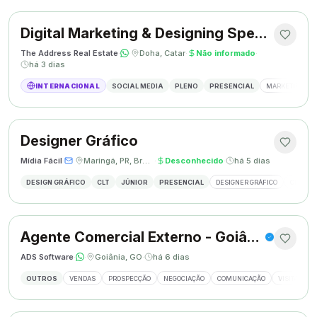
Digital Marketing & Designing Specialist
The Address Real Estate
·
·
Doha, Catar
·
Não informado
·
há 3 dias
INTERNACIONAL
SOCIAL MEDIA
PLENO
PRESENCIAL
MARKETING DIG
Designer Gráfico
Mídia Fácil
·
·
Maringá, PR, Brasil
·
Desconhecido
·
há 5 dias
DESIGN GRÁFICO
CLT
JÚNIOR
PRESENCIAL
DESIGNER GRÁFICO
CRIAÇÃO
Agente Comercial Externo - Goiânia
ADS Software
·
·
Goiânia, GO
·
há 6 dias
OUTROS
VENDAS
PROSPECÇÃO
NEGOCIAÇÃO
COMUNICAÇÃO
VISITAS EX