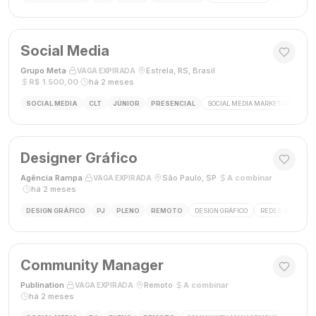
Social Media
Grupo Meta
·
·
Estrela, RS, Brasil
·
VAGA EXPIRADA
R$ 1.500,00
·
há 2 meses
SOCIAL MEDIA
CLT
JÚNIOR
PRESENCIAL
SOCIAL MEDIA MARKETING
GES
Designer Gráfico
Agência Rampa
·
·
São Paulo, SP
·
A combinar
VAGA EXPIRADA
·
há 2 meses
DESIGN GRÁFICO
PJ
PLENO
REMOTO
DESIGN GRÁFICO
REDES SOCIAIS
Community Manager
Publination
·
·
Remoto
·
A combinar
·
VAGA EXPIRADA
há 2 meses