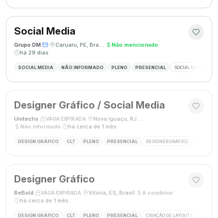
Social Media
Grupo DM
·
·
Caruaru, PE, Brasil
·
Não mencionado
·
há 29 dias
SOCIAL MEDIA
NÃO INFORMADO
PLENO
PRESENCIAL
SOCIAL MEDIA
G
Designer Gráfico / Social Media
Unitechs
·
·
Nova Iguaçu, RJ, Brasil
·
VAGA EXPIRADA
Não informado
·
há cerca de 1 mês
DESIGN GRÁFICO
CLT
PLENO
PRESENCIAL
DESIGNER GRÁFICO
SOCIAL M
Designer Gráfico
BeBold
·
·
Vitória, ES, Brasil
·
A combinar
·
VAGA EXPIRADA
há cerca de 1 mês
DESIGN GRÁFICO
CLT
PLENO
PRESENCIAL
CRIAÇÃO DE LAYOUTS
MÍDIAS