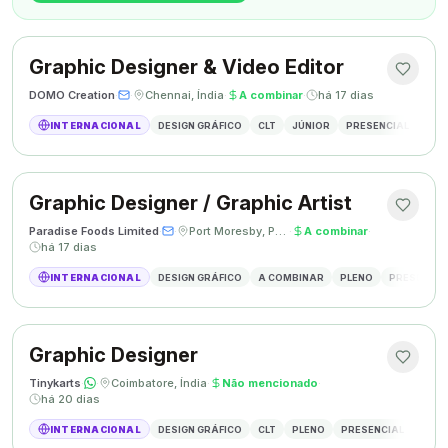
Graphic Designer & Video Editor
DOMO Creation
·
·
Chennai, Índia
·
A combinar
·
há 17 dias
INTERNACIONAL
DESIGN GRÁFICO
CLT
JÚNIOR
PRESENCIAL
GRAP
Graphic Designer / Graphic Artist
Paradise Foods Limited
·
·
Port Moresby, Papua Nova Guiné
·
A combinar
·
há 17 dias
INTERNACIONAL
DESIGN GRÁFICO
A COMBINAR
PLENO
PRESENCIA
Graphic Designer
Tinykarts
·
·
Coimbatore, Índia
·
Não mencionado
·
há 20 dias
INTERNACIONAL
DESIGN GRÁFICO
CLT
PLENO
PRESENCIAL
DESIG