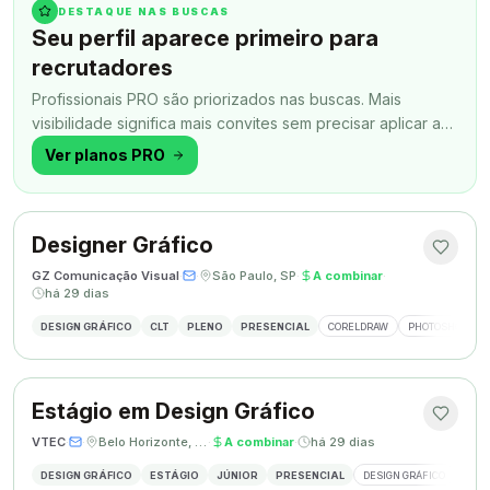
DESTAQUE NAS BUSCAS
Seu perfil aparece primeiro para
recrutadores
Profissionais PRO são priorizados nas buscas. Mais
visibilidade significa mais convites sem precisar aplicar a
todo momento.
Ver planos PRO
Designer Gráfico
GZ Comunicação Visual
·
·
São Paulo, SP
·
A combinar
·
há 29 dias
DESIGN GRÁFICO
CLT
PLENO
PRESENCIAL
CORELDRAW
PHOTOSHOP
Estágio em Design Gráfico
VTEC
·
·
Belo Horizonte, MG
·
A combinar
·
há 29 dias
DESIGN GRÁFICO
ESTÁGIO
JÚNIOR
PRESENCIAL
DESIGN GRÁFICO
PHO