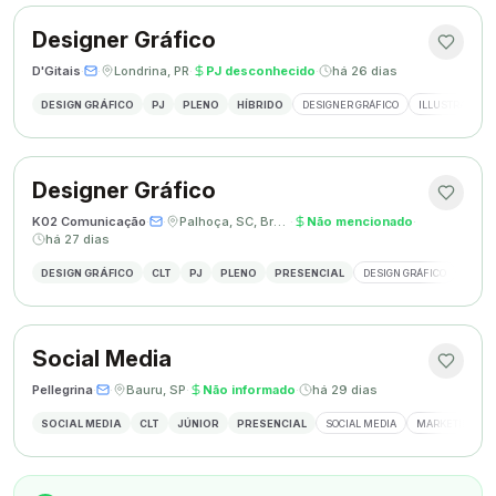
Designer Gráfico
D'Gitais
·
·
Londrina, PR
·
PJ desconhecido
·
há 26 dias
DESIGN GRÁFICO
PJ
PLENO
HÍBRIDO
DESIGNER GRÁFICO
ILLUSTRATOR
Designer Gráfico
K02 Comunicação
·
·
Palhoça, SC, Brasil
·
Não mencionado
·
há 27 dias
DESIGN GRÁFICO
CLT
PJ
PLENO
PRESENCIAL
DESIGN GRÁFICO
REDES
Social Media
Pellegrina
·
·
Bauru, SP
·
Não informado
·
há 29 dias
SOCIAL MEDIA
CLT
JÚNIOR
PRESENCIAL
SOCIAL MEDIA
MARKETING DIG