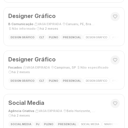
Designer Gráfico
B Comunicação
·
·
Caruaru, PE, Brasil
·
VAGA EXPIRADA
Não informado
·
há 2 meses
DESIGN GRÁFICO
CLT
PLENO
PRESENCIAL
DESIGN GRÁFICO
ADOBE PHO
Designer Gráfico
Focados
·
·
Campinas, SP
·
Não especificado
·
VAGA EXPIRADA
há 2 meses
DESIGN GRÁFICO
CLT
PLENO
PRESENCIAL
DESIGN GRÁFICO
PHOTOSHOP
Social Media
Agência Criativa
·
·
Belo Horizonte, Brasil
·
VAGA EXPIRADA
há 2 meses
SOCIAL MEDIA
PJ
PLENO
PRESENCIAL
SOCIAL MEDIA
MARKETING DIGIT