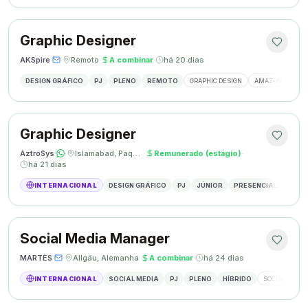
Graphic Designer
AKSpire
·
·
Remoto
·
A combinar
·
há 20 dias
DESIGN GRÁFICO
PJ
PLENO
REMOTO
GRAPHIC DESIGN
AMAZON A+ CON
Graphic Designer
AztroSys
·
·
Islamabad, Paquistão
·
Remunerado (estágio)
·
há 21 dias
INTERNACIONAL
DESIGN GRÁFICO
PJ
JÚNIOR
PRESENCIAL
DESIG
Social Media Manager
MARTÈS
·
·
Allgäu, Alemanha
·
A combinar
·
há 24 dias
INTERNACIONAL
SOCIAL MEDIA
PJ
PLENO
HÍBRIDO
SOCIAL MEDIA