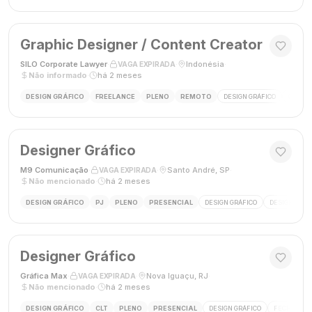
Graphic Designer / Content Creator
SILO Corporate Lawyer
·
·
Indonésia
·
VAGA EXPIRADA
Não informado
·
há 2 meses
DESIGN GRÁFICO
FREELANCE
PLENO
REMOTO
DESIGN GRÁFICO
CRIAÇÃ
Designer Gráfico
M9 Comunicação
·
·
Santo André, SP
·
VAGA EXPIRADA
Não mencionado
·
há 2 meses
DESIGN GRÁFICO
PJ
PLENO
PRESENCIAL
DESIGN GRÁFICO
DESIGNER
Designer Gráfico
Gráfica Max
·
·
Nova Iguaçu, RJ
·
VAGA EXPIRADA
Não mencionado
·
há 2 meses
DESIGN GRÁFICO
CLT
PLENO
PRESENCIAL
DESIGN GRÁFICO
FECHAMENT