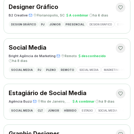
Designer Gráfico
B2 Creative
·
·
Florianópolis, SC
·
A combinar
·
há 6 dias
DESIGN GRÁFICO
PJ
JÚNIOR
PRESENCIAL
DESIGN GRÁFICO
ESTÁGIO DE
Social Media
Bright Agência de Marketing
·
·
Remoto
·
desconhecido
·
há 8 dias
SOCIAL MEDIA
PJ
PLENO
REMOTO
SOCIAL MEDIA
MARKETING DIGITAL
Estagiário de Social Media
Agência Buzz
·
·
Rio de Janeiro, Brasil
·
A combinar
·
há 9 dias
SOCIAL MEDIA
CLT
JÚNIOR
HÍBRIDO
ESTÁGIO
SOCIAL MEDIA
CRIAÇÃ
Graphic Designer