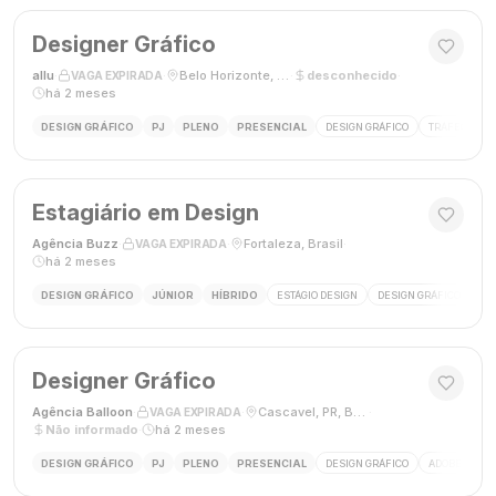
Designer Gráfico
allu
·
·
Belo Horizonte, MG, Brasil
·
desconhecido
·
VAGA EXPIRADA
há 2 meses
DESIGN GRÁFICO
PJ
PLENO
PRESENCIAL
DESIGN GRÁFICO
TRÁFEGO PAG
Estagiário em Design
Agência Buzz
·
·
Fortaleza, Brasil
·
VAGA EXPIRADA
há 2 meses
DESIGN GRÁFICO
JÚNIOR
HÍBRIDO
ESTÁGIO DESIGN
DESIGN GRÁFICO
HÍ
Designer Gráfico
Agência Balloon
·
·
Cascavel, PR, Brasil
·
VAGA EXPIRADA
Não informado
·
há 2 meses
DESIGN GRÁFICO
PJ
PLENO
PRESENCIAL
DESIGN GRÁFICO
ADOBE PHOT