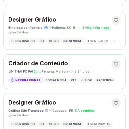
Designer Gráfico
Empresa confidencial
·
·
Palhoça, SC, Brasil
·
Não informado
·
há 24 dias
DESIGN GRÁFICO
CLT
PLENO
PRESENCIAL
DESIGN GRÁFICO
VAGA DESIG
Criador de Conteúdo
JIN THAI FO PAI
·
·
Penang, Malásia
·
há 24 dias
INTERNACIONAL
SOCIAL MEDIA
CLT
JÚNIOR
PRESENCIAL
CRIAÇÃ
Designer Gráfico
Gráfica São Francisco
·
·
Cascavel, PR
·
A combinar
·
há 24 dias
DESIGN GRÁFICO
CLT
PLENO
PRESENCIAL
DESIGNER GRÁFICO
CRIAÇÃO 