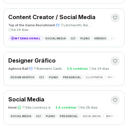
Content Creator / Social Media
Top of the Game Recruitment
·
·
Letchworth, Reino Unido
·
há 24 dias
INTERNACIONAL
SOCIAL MEDIA
CLT
PLENO
HÍBRIDO
CONTENT CR
Designer Gráfico
Agência Ball
·
·
Balneário Camboriú, SC
·
A combinar
·
há 24 dias
DESIGN GRÁFICO
CLT
PLENO
PRESENCIAL
ILLUSTRATOR
PHOTOSHOP
Social Media
Inove
·
·
São Lourenço do Oeste, SC
·
A combinar
·
há 26 dias
SOCIAL MEDIA
CLT
PLENO
PRESENCIAL
SOCIAL MEDIA
MARKETING DIGI