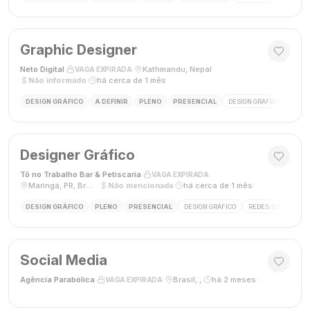
Graphic Designer
Neto Digital
·
·
Kathmandu, Nepal
·
VAGA EXPIRADA
Não informado
·
há cerca de 1 mês
DESIGN GRÁFICO
A DEFINIR
PLENO
PRESENCIAL
DESIGN GRÁFICO
MÍDI
Designer Gráfico
Tô no Trabalho Bar & Petiscaria
·
·
VAGA EXPIRADA
Maringá, PR, Brasil
·
Não mencionada
·
há cerca de 1 mês
DESIGN GRÁFICO
PLENO
PRESENCIAL
DESIGN GRÁFICO
REDES SOCIAIS
Social Media
Agência Parabólica
·
·
Brasil, ,
·
há 2 meses
VAGA EXPIRADA