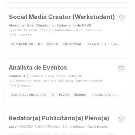
Social Media Creator (Werkstudent)
Alexander Baer (Membro do Parlamento de NRW)
·
·
Lemgo, Alemanha
·
Não informado
·
VAGA EXPIRADA
há 2 meses
SOCIAL MEDIA
PJ
JÚNIOR
PRESENCIAL
SOCIAL MEDIA
CRIAÇÃO DE CON
Analista de Eventos
Mapa360
·
·
São Paulo, SP
·
VAGA EXPIRADA
A combinar (Vale-refeição R$40/dia, Vale-transporte)
·
há 2 meses
GESTOR DE PROJETOS
PJ
PLENO
HÍBRIDO
ORGANIZAÇÃO DE EVENTOS
Redator(a) Publicitário(a) Pleno(a)
gtz
·
·
Remoto
·
A combinar
·
há 2 meses
VAGA EXPIRADA