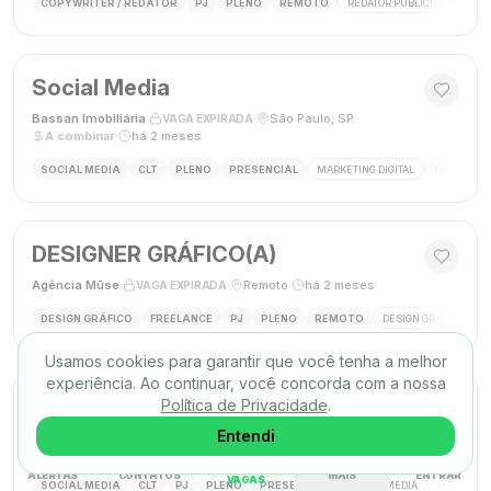
COPYWRITER / REDATOR
PJ
PLENO
REMOTO
REDATOR PUBLICITÁRIO
C
Social Media
Bassan Imobiliária
·
·
São Paulo, SP
·
VAGA EXPIRADA
A combinar
·
há 2 meses
SOCIAL MEDIA
CLT
PLENO
PRESENCIAL
MARKETING DIGITAL
REDES SOC
DESIGNER GRÁFICO(A)
Agência Mūse
·
·
Remoto
·
há 2 meses
VAGA EXPIRADA
DESIGN GRÁFICO
FREELANCE
PJ
PLENO
REMOTO
DESIGN GRÁFICO
B
Usamos cookies para garantir que você tenha a melhor
experiência. Ao continuar, você concorda com a nossa
Social Media
Política de Privacidade
.
Triunfo RH
·
·
Entendi
Passo de Torres, SC, Brasil
·
VAGA EXPIRADA
desconhecido
·
há 2 meses
ALERTAS
CONTATOS
MAIS
ENTRAR
VAGAS
SOCIAL MEDIA
CLT
PJ
PLENO
PRESENCIAL
SOCIAL MEDIA
MARKETING