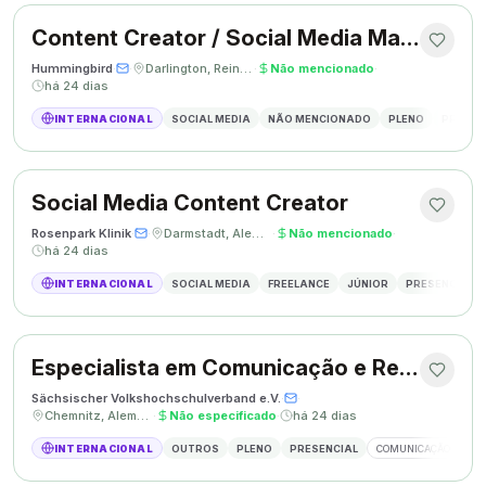
Content Creator / Social Media Manager
Hummingbird
·
·
Darlington, Reino Unido
·
Não mencionado
·
há 24 dias
INTERNACIONAL
SOCIAL MEDIA
NÃO MENCIONADO
PLENO
PRESEN
Social Media Content Creator
Rosenpark Klinik
·
·
Darmstadt, Alemanha
·
Não mencionado
·
há 24 dias
INTERNACIONAL
SOCIAL MEDIA
FREELANCE
JÚNIOR
PRESENCIAL
Especialista em Comunicação e Relações Públicas
Sächsischer Volkshochschulverband e.V.
·
·
Chemnitz, Alemanha
·
Não especificado
·
há 24 dias
INTERNACIONAL
OUTROS
PLENO
PRESENCIAL
COMUNICAÇÃO
RE