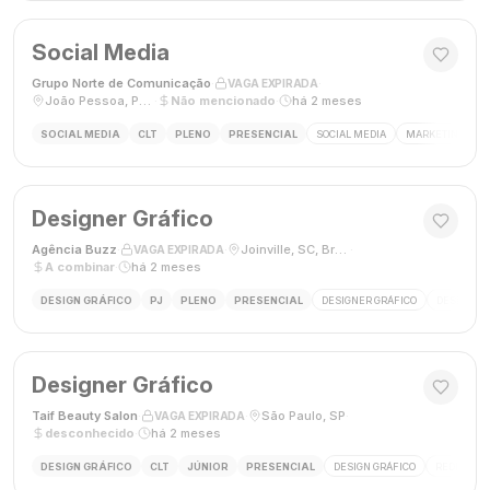
Social Media
Grupo Norte de Comunicação
·
·
VAGA EXPIRADA
João Pessoa, Paraíba, Brasil
·
Não mencionado
·
há 2 meses
SOCIAL MEDIA
CLT
PLENO
PRESENCIAL
SOCIAL MEDIA
MARKETING DIGI
Designer Gráfico
Agência Buzz
·
·
Joinville, SC, Brasil
·
VAGA EXPIRADA
A combinar
·
há 2 meses
DESIGN GRÁFICO
PJ
PLENO
PRESENCIAL
DESIGNER GRÁFICO
DESIGN
Designer Gráfico
Taif Beauty Salon
·
·
São Paulo, SP
·
VAGA EXPIRADA
desconhecido
·
há 2 meses
DESIGN GRÁFICO
CLT
JÚNIOR
PRESENCIAL
DESIGN GRÁFICO
REDES SOC