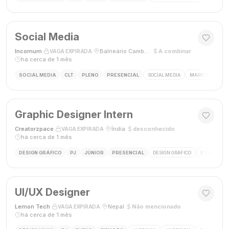
Social Media
Incomum
·
·
Balneário Camboriú, SC
·
A combinar
·
VAGA EXPIRADA
há cerca de 1 mês
SOCIAL MEDIA
CLT
PLENO
PRESENCIAL
SOCIAL MEDIA
MARKETING DIGI
Graphic Designer Intern
Creatorzpace
·
·
Índia
·
desconhecido
·
VAGA EXPIRADA
há cerca de 1 mês
DESIGN GRÁFICO
PJ
JÚNIOR
PRESENCIAL
DESIGN GRÁFICO
ESTÁGIO DE
UI/UX Designer
Lemon Tech
·
·
Nepal
·
Não mencionado
·
VAGA EXPIRADA
há cerca de 1 mês