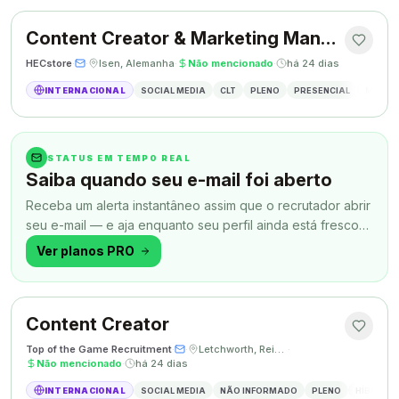
Content Creator & Marketing Manager
HECstore
·
·
Isen, Alemanha
·
Não mencionado
·
há 24 dias
INTERNACIONAL
SOCIAL MEDIA
CLT
PLENO
PRESENCIAL
MARKETI
STATUS EM TEMPO REAL
Saiba quando seu e-mail foi aberto
Receba um alerta instantâneo assim que o recrutador abrir
seu e-mail — e aja enquanto seu perfil ainda está fresco
na memória.
Ver planos PRO
Content Creator
Top of the Game Recruitment
·
·
Letchworth, Reino Unido
·
Não mencionado
·
há 24 dias
INTERNACIONAL
SOCIAL MEDIA
NÃO INFORMADO
PLENO
HÍBRIDO