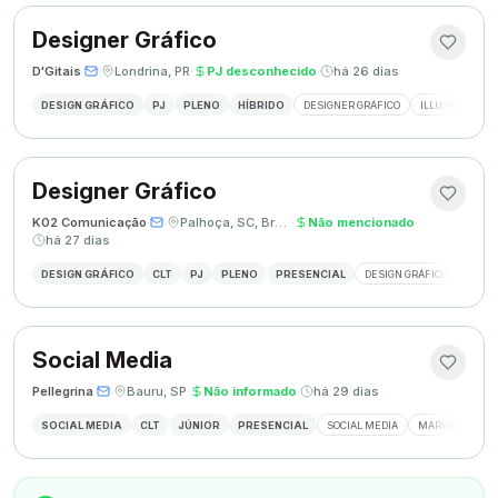
Designer Gráfico
D'Gitais
·
·
Londrina, PR
·
PJ desconhecido
·
há 26 dias
DESIGN GRÁFICO
PJ
PLENO
HÍBRIDO
DESIGNER GRÁFICO
ILLUSTRATOR
Designer Gráfico
K02 Comunicação
·
·
Palhoça, SC, Brasil
·
Não mencionado
·
há 27 dias
DESIGN GRÁFICO
CLT
PJ
PLENO
PRESENCIAL
DESIGN GRÁFICO
REDES
Social Media
Pellegrina
·
·
Bauru, SP
·
Não informado
·
há 29 dias
SOCIAL MEDIA
CLT
JÚNIOR
PRESENCIAL
SOCIAL MEDIA
MARKETING DIG