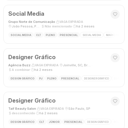
Social Media
Grupo Norte de Comunicação
·
·
VAGA EXPIRADA
João Pessoa, Paraíba, Brasil
·
Não mencionado
·
há 2 meses
SOCIAL MEDIA
CLT
PLENO
PRESENCIAL
SOCIAL MEDIA
MARKETING DIGI
Designer Gráfico
Agência Buzz
·
·
Joinville, SC, Brasil
·
VAGA EXPIRADA
A combinar
·
há 2 meses
DESIGN GRÁFICO
PJ
PLENO
PRESENCIAL
DESIGNER GRÁFICO
DESIGN
Designer Gráfico
Taif Beauty Salon
·
·
São Paulo, SP
·
VAGA EXPIRADA
desconhecido
·
há 2 meses
DESIGN GRÁFICO
CLT
JÚNIOR
PRESENCIAL
DESIGN GRÁFICO
REDES SOC