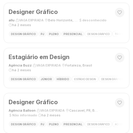
Designer Gráfico
allu
·
·
Belo Horizonte, MG, Brasil
·
desconhecido
·
VAGA EXPIRADA
há 2 meses
DESIGN GRÁFICO
PJ
PLENO
PRESENCIAL
DESIGN GRÁFICO
TRÁFEGO PAG
Estagiário em Design
Agência Buzz
·
·
Fortaleza, Brasil
·
VAGA EXPIRADA
há 2 meses
DESIGN GRÁFICO
JÚNIOR
HÍBRIDO
ESTÁGIO DESIGN
DESIGN GRÁFICO
HÍ
Designer Gráfico
Agência Balloon
·
·
Cascavel, PR, Brasil
·
VAGA EXPIRADA
Não informado
·
há 2 meses
DESIGN GRÁFICO
PJ
PLENO
PRESENCIAL
DESIGN GRÁFICO
ADOBE PHOT