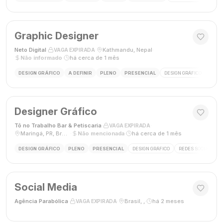
Graphic Designer
Neto Digital
·
·
Kathmandu, Nepal
·
VAGA EXPIRADA
Não informado
·
há cerca de 1 mês
DESIGN GRÁFICO
A DEFINIR
PLENO
PRESENCIAL
DESIGN GRÁFICO
MÍDI
Designer Gráfico
Tô no Trabalho Bar & Petiscaria
·
·
VAGA EXPIRADA
Maringá, PR, Brasil
·
Não mencionada
·
há cerca de 1 mês
DESIGN GRÁFICO
PLENO
PRESENCIAL
DESIGN GRÁFICO
REDES SOCIAIS
Social Media
Agência Parabólica
·
·
Brasil, ,
·
há 2 meses
VAGA EXPIRADA