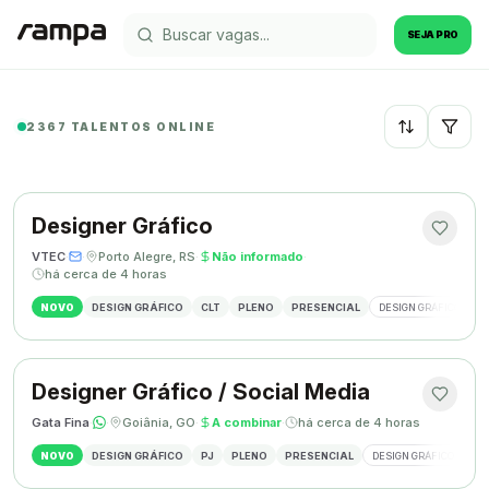
SEJA PRO
2367 TALENTOS ONLINE
Recentes
Designer Gráfico
VTEC
·
·
Porto Alegre, RS
·
Não informado
·
há cerca de 4 horas
NOVO
DESIGN GRÁFICO
CLT
PLENO
PRESENCIAL
DESIGN GRÁFICO
M
Designer Gráfico / Social Media
Gata Fina
·
·
Goiânia, GO
·
A combinar
·
há cerca de 4 horas
NOVO
DESIGN GRÁFICO
PJ
PLENO
PRESENCIAL
DESIGN GRÁFICO
SO