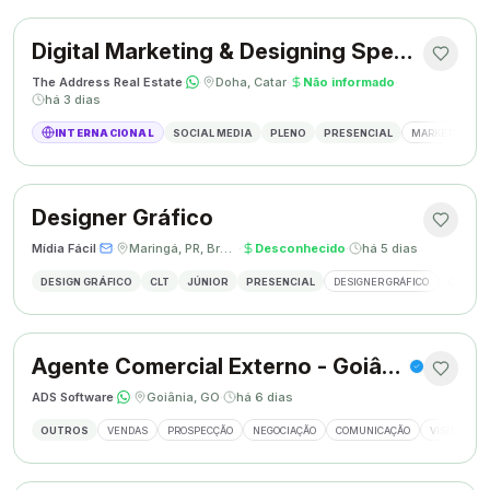
Digital Marketing & Designing Specialist
The Address Real Estate
·
·
Doha, Catar
·
Não informado
·
há 3 dias
INTERNACIONAL
SOCIAL MEDIA
PLENO
PRESENCIAL
MARKETING DIG
Designer Gráfico
Mídia Fácil
·
·
Maringá, PR, Brasil
·
Desconhecido
·
há 5 dias
DESIGN GRÁFICO
CLT
JÚNIOR
PRESENCIAL
DESIGNER GRÁFICO
CRIAÇÃO
Agente Comercial Externo - Goiânia
ADS Software
·
·
Goiânia, GO
·
há 6 dias
OUTROS
VENDAS
PROSPECÇÃO
NEGOCIAÇÃO
COMUNICAÇÃO
VISITAS EX