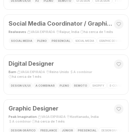
DESIGN UX/UI
PJ
PLENO
REMOTO
UI DESIGN
UX DESIGN
FIGMA
P
Social Media Coordinator / Graphic Designer
Realwaves
·
·
Raipur, Índia
·
há cerca de 1 mês
VAGA EXPIRADA
SOCIAL MEDIA
PLENO
PRESENCIAL
SOCIAL MEDIA
GRAPHIC DESIGN
MAR
Digital Designer
Barn
·
·
Reino Unido
·
A combinar
·
VAGA EXPIRADA
há cerca de 1 mês
DESIGN UX/UI
A COMBINAR
PLENO
REMOTO
SHOPIFY
E-COMMERCE
Graphic Designer
Peak Imagination
·
·
Koottanadu, Índia
·
VAGA EXPIRADA
A combinar
·
há cerca de 1 mês
DESIGN GRÁFICO
FREELANCE
JÚNIOR
PRESENCIAL
DESIGN GRÁFICO
LO