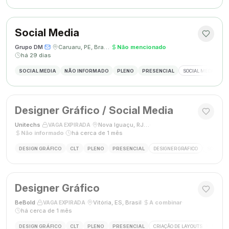
Social Media
Grupo DM
·
·
Caruaru, PE, Brasil
·
Não mencionado
·
há 29 dias
SOCIAL MEDIA
NÃO INFORMADO
PLENO
PRESENCIAL
SOCIAL MEDIA
G
Designer Gráfico / Social Media
Unitechs
·
·
Nova Iguaçu, RJ, Brasil
·
VAGA EXPIRADA
Não informado
·
há cerca de 1 mês
DESIGN GRÁFICO
CLT
PLENO
PRESENCIAL
DESIGNER GRÁFICO
SOCIAL M
Designer Gráfico
BeBold
·
·
Vitória, ES, Brasil
·
A combinar
·
VAGA EXPIRADA
há cerca de 1 mês
DESIGN GRÁFICO
CLT
PLENO
PRESENCIAL
CRIAÇÃO DE LAYOUTS
MÍDIAS