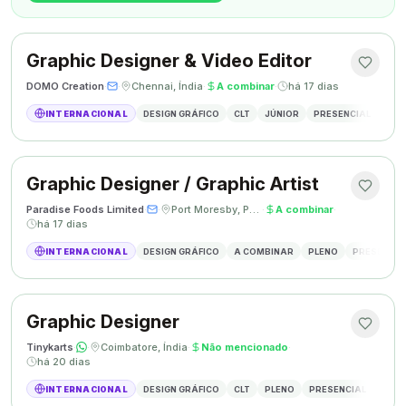
Graphic Designer & Video Editor
DOMO Creation
·
·
Chennai, Índia
·
A combinar
·
há 17 dias
INTERNACIONAL
DESIGN GRÁFICO
CLT
JÚNIOR
PRESENCIAL
GRAP
Graphic Designer / Graphic Artist
Paradise Foods Limited
·
·
Port Moresby, Papua Nova Guiné
·
A combinar
·
há 17 dias
INTERNACIONAL
DESIGN GRÁFICO
A COMBINAR
PLENO
PRESENCIA
Graphic Designer
Tinykarts
·
·
Coimbatore, Índia
·
Não mencionado
·
há 20 dias
INTERNACIONAL
DESIGN GRÁFICO
CLT
PLENO
PRESENCIAL
DESIG