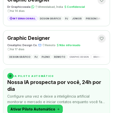
Dr Graphicswala
·
·
Ahmedabad, Índia
·
Confidencial
·
há 14 dias
INTERNACIONAL
DESIGN GRÁFICO
PJ
JÚNIOR
PRESENCIAL
DESIG
Graphic Designer
Creatiphic Design Co.
·
·
Remoto
·
Não informado
·
há 17 dias
DESIGN GRÁFICO
PJ
PLENO
REMOTO
GRAPHIC DESIGN
BRANDING
SO
IA PILOTO AUTOMÁTICO
Nossa IA prospecta por você, 24h por
dia
Configure uma vez e deixe a inteligência artificial
monitorar o mercado e iniciar contatos enquanto você faz
outra coisa.
Ativar Piloto Automático