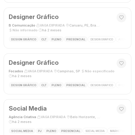
Designer Gráfico
B Comunicação
·
·
Caruaru, PE, Brasil
·
VAGA EXPIRADA
Não informado
·
há 2 meses
DESIGN GRÁFICO
CLT
PLENO
PRESENCIAL
DESIGN GRÁFICO
ADOBE PHO
Designer Gráfico
Focados
·
·
Campinas, SP
·
Não especificado
·
VAGA EXPIRADA
há 2 meses
DESIGN GRÁFICO
CLT
PLENO
PRESENCIAL
DESIGN GRÁFICO
PHOTOSHOP
Social Media
Agência Criativa
·
·
Belo Horizonte, Brasil
·
VAGA EXPIRADA
há 2 meses
SOCIAL MEDIA
PJ
PLENO
PRESENCIAL
SOCIAL MEDIA
MARKETING DIGIT