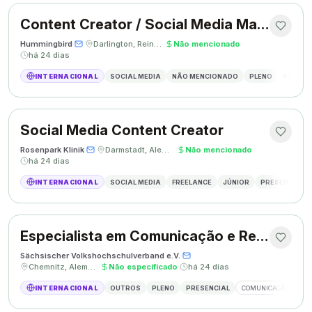
Content Creator / Social Media Manager
Hummingbird
·
·
Darlington, Reino Unido
·
Não mencionado
·
há 24 dias
INTERNACIONAL
SOCIAL MEDIA
NÃO MENCIONADO
PLENO
PRESEN
Social Media Content Creator
Rosenpark Klinik
·
·
Darmstadt, Alemanha
·
Não mencionado
·
há 24 dias
INTERNACIONAL
SOCIAL MEDIA
FREELANCE
JÚNIOR
PRESENCIAL
Especialista em Comunicação e Relações Públicas
Sächsischer Volkshochschulverband e.V.
·
·
Chemnitz, Alemanha
·
Não especificado
·
há 24 dias
INTERNACIONAL
OUTROS
PLENO
PRESENCIAL
COMUNICAÇÃO
RE