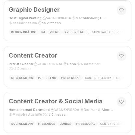
Graphic Designer
Best Digital Printing
·
·
Machhlishahr, Uttar Pradesh, Índia
·
VAGA EXPIRADA
desconhecido
·
há 2 meses
DESIGN GRÁFICO
PJ
PLENO
PRESENCIAL
DESIGN GRÁFICO
PHOTOSHOP
Content Creator
REVOO Ghana
·
·
Gana
·
A combinar
·
VAGA EXPIRADA
há 2 meses
SOCIAL MEDIA
PJ
PLENO
PRESENCIAL
CONTENT CREATOR
SOCIAL MEDI
Content Creator & Social Media
Home Instead Dortmund
·
·
Dortmund, Alemanha
·
VAGA EXPIRADA
Minijob / Aushilfe
·
há 2 meses
SOCIAL MEDIA
FREELANCE
JÚNIOR
PRESENCIAL
CONTENT CREATOR
SO