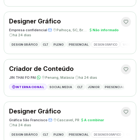
Designer Gráfico
Empresa confidencial
·
·
Palhoça, SC, Brasil
·
Não informado
·
há 24 dias
DESIGN GRÁFICO
CLT
PLENO
PRESENCIAL
DESIGN GRÁFICO
VAGA DESIG
Criador de Conteúdo
JIN THAI FO PAI
·
·
Penang, Malásia
·
há 24 dias
INTERNACIONAL
SOCIAL MEDIA
CLT
JÚNIOR
PRESENCIAL
CRIAÇÃ
Designer Gráfico
Gráfica São Francisco
·
·
Cascavel, PR
·
A combinar
·
há 24 dias
DESIGN GRÁFICO
CLT
PLENO
PRESENCIAL
DESIGNER GRÁFICO
CRIAÇÃO 