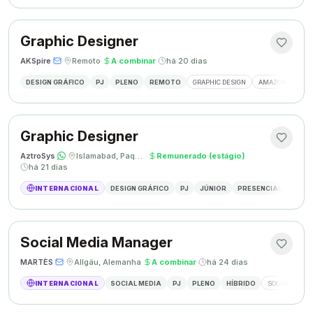
Graphic Designer
AKSpire
·
·
Remoto
·
A combinar
·
há 20 dias
DESIGN GRÁFICO
PJ
PLENO
REMOTO
GRAPHIC DESIGN
AMAZON A+ CON
Graphic Designer
AztroSys
·
·
Islamabad, Paquistão
·
Remunerado (estágio)
·
há 21 dias
INTERNACIONAL
DESIGN GRÁFICO
PJ
JÚNIOR
PRESENCIAL
DESIG
Social Media Manager
MARTÈS
·
·
Allgäu, Alemanha
·
A combinar
·
há 24 dias
INTERNACIONAL
SOCIAL MEDIA
PJ
PLENO
HÍBRIDO
SOCIAL MEDIA