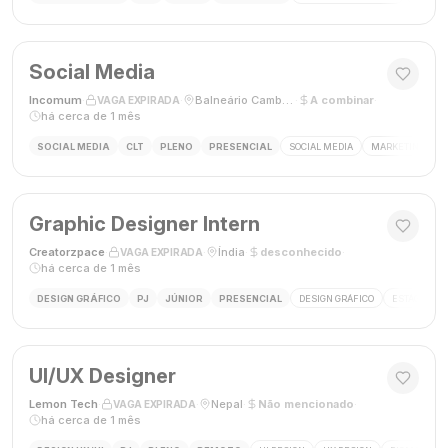
Social Media
Incomum
·
·
Balneário Camboriú, SC
·
A combinar
·
VAGA EXPIRADA
há cerca de 1 mês
SOCIAL MEDIA
CLT
PLENO
PRESENCIAL
SOCIAL MEDIA
MARKETING DIGI
Graphic Designer Intern
Creatorzpace
·
·
Índia
·
desconhecido
·
VAGA EXPIRADA
há cerca de 1 mês
DESIGN GRÁFICO
PJ
JÚNIOR
PRESENCIAL
DESIGN GRÁFICO
ESTÁGIO DE
UI/UX Designer
Lemon Tech
·
·
Nepal
·
Não mencionado
·
VAGA EXPIRADA
há cerca de 1 mês