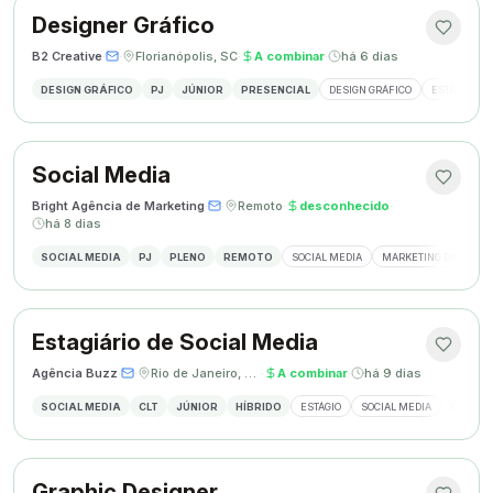
Designer Gráfico
B2 Creative
·
·
Florianópolis, SC
·
A combinar
·
há 6 dias
DESIGN GRÁFICO
PJ
JÚNIOR
PRESENCIAL
DESIGN GRÁFICO
ESTÁGIO DE
Social Media
Bright Agência de Marketing
·
·
Remoto
·
desconhecido
·
há 8 dias
SOCIAL MEDIA
PJ
PLENO
REMOTO
SOCIAL MEDIA
MARKETING DIGITAL
Estagiário de Social Media
Agência Buzz
·
·
Rio de Janeiro, Brasil
·
A combinar
·
há 9 dias
SOCIAL MEDIA
CLT
JÚNIOR
HÍBRIDO
ESTÁGIO
SOCIAL MEDIA
CRIAÇÃ
Graphic Designer