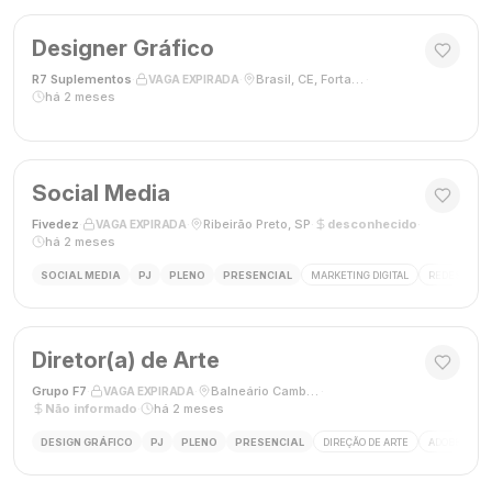
Designer Gráfico
R7 Suplementos
·
·
Brasil, CE, Fortaleza
·
VAGA EXPIRADA
há 2 meses
Social Media
Fivedez
·
·
Ribeirão Preto, SP
·
desconhecido
·
VAGA EXPIRADA
há 2 meses
SOCIAL MEDIA
PJ
PLENO
PRESENCIAL
MARKETING DIGITAL
REDES SOCIA
Diretor(a) de Arte
Grupo F7
·
·
Balneário Camboriú, SC, Brasil
·
VAGA EXPIRADA
Não informado
·
há 2 meses
DESIGN GRÁFICO
PJ
PLENO
PRESENCIAL
DIREÇÃO DE ARTE
ADOBE CREAT