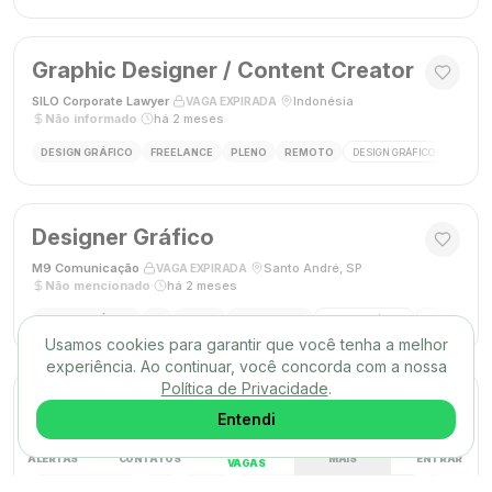
Graphic Designer / Content Creator
SILO Corporate Lawyer
·
·
Indonésia
·
VAGA EXPIRADA
Não informado
·
há 2 meses
DESIGN GRÁFICO
FREELANCE
PLENO
REMOTO
DESIGN GRÁFICO
CRIAÇÃ
Designer Gráfico
M9 Comunicação
·
·
Santo André, SP
·
VAGA EXPIRADA
Não mencionado
·
há 2 meses
DESIGN GRÁFICO
PJ
PLENO
PRESENCIAL
DESIGN GRÁFICO
DESIGNER
Usamos cookies para garantir que você tenha a melhor
experiência. Ao continuar, você concorda com a nossa
Política de Privacidade
.
Designer Gráfico
Entendi
Gráfica Max
·
·
Nova Iguaçu, RJ
·
VAGA EXPIRADA
Não mencionado
·
há 2 meses
ALERTAS
CONTATOS
MAIS
ENTRAR
VAGAS
DESIGN GRÁFICO
CLT
PLENO
PRESENCIAL
DESIGN GRÁFICO
FECHAMENT