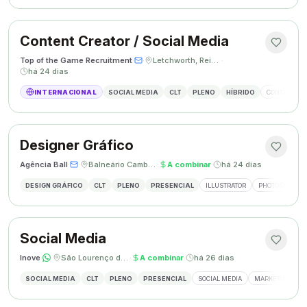
Content Creator / Social Media
Top of the Game Recruitment
·
·
Letchworth, Reino Unido
·
há 24 dias
INTERNACIONAL
SOCIAL MEDIA
CLT
PLENO
HÍBRIDO
CONTENT CR
Designer Gráfico
Agência Ball
·
·
Balneário Camboriú, SC
·
A combinar
·
há 24 dias
DESIGN GRÁFICO
CLT
PLENO
PRESENCIAL
ILLUSTRATOR
PHOTOSHOP
Social Media
Inove
·
·
São Lourenço do Oeste, SC
·
A combinar
·
há 26 dias
SOCIAL MEDIA
CLT
PLENO
PRESENCIAL
SOCIAL MEDIA
MARKETING DIGI