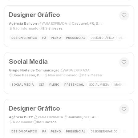
Designer Gráfico
Agência Balloon
·
·
Cascavel, PR, Brasil
·
VAGA EXPIRADA
Não informado
·
há 2 meses
DESIGN GRÁFICO
PJ
PLENO
PRESENCIAL
DESIGN GRÁFICO
ADOBE PHOT
Social Media
Grupo Norte de Comunicação
·
·
VAGA EXPIRADA
João Pessoa, Paraíba, Brasil
·
Não mencionado
·
há 2 meses
SOCIAL MEDIA
CLT
PLENO
PRESENCIAL
SOCIAL MEDIA
MARKETING DIGI
Designer Gráfico
Agência Buzz
·
·
Joinville, SC, Brasil
·
VAGA EXPIRADA
A combinar
·
há 2 meses
DESIGN GRÁFICO
PJ
PLENO
PRESENCIAL
DESIGNER GRÁFICO
DESIGN