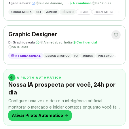
Agência Buzz
·
·
Rio de Janeiro, Brasil
·
A combinar
·
há 12 dias
SOCIAL MEDIA
CLT
JÚNIOR
HÍBRIDO
ESTÁGIO
SOCIAL MEDIA
CRIAÇÃ
Graphic Designer
Dr Graphicswala
·
·
Ahmedabad, Índia
·
Confidencial
·
há 16 dias
INTERNACIONAL
DESIGN GRÁFICO
PJ
JÚNIOR
PRESENCIAL
DESIG
IA PILOTO AUTOMÁTICO
Nossa IA prospecta por você, 24h por
dia
Configure uma vez e deixe a inteligência artificial
monitorar o mercado e iniciar contatos enquanto você faz
outra coisa.
Ativar Piloto Automático