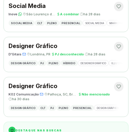
Social Media
Inove
·
·
São Lourenço do Oeste, SC
·
A combinar
·
há 28 dias
SOCIAL MEDIA
CLT
PLENO
PRESENCIAL
SOCIAL MEDIA
MARKETING DIGI
Designer Gráfico
D'Gitais
·
·
Londrina, PR
·
PJ desconhecido
·
há 28 dias
DESIGN GRÁFICO
PJ
PLENO
HÍBRIDO
DESIGNER GRÁFICO
ILLUSTRATOR
Designer Gráfico
K02 Comunicação
·
·
Palhoça, SC, Brasil
·
Não mencionado
·
há 30 dias
DESIGN GRÁFICO
CLT
PJ
PLENO
PRESENCIAL
DESIGN GRÁFICO
REDES
DESTAQUE NAS BUSCAS