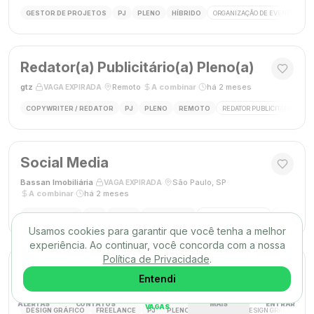
GESTOR DE PROJETOS
PJ
PLENO
HÍBRIDO
ORGANIZAÇÃO DE EVENTOS
Redator(a) Publicitário(a) Pleno(a)
gtz
·
·
Remoto
·
A combinar
·
há 2 meses
VAGA EXPIRADA
COPYWRITER / REDATOR
PJ
PLENO
REMOTO
REDATOR PUBLICITÁRIO
C
Social Media
Bassan Imobiliária
·
·
São Paulo, SP
·
VAGA EXPIRADA
A combinar
·
há 2 meses
SOCIAL MEDIA
CLT
PLENO
PRESENCIAL
MARKETING DIGITAL
REDES SOC
Usamos cookies para garantir que você tenha a melhor
experiência. Ao continuar, você concorda com a nossa
Política de Privacidade
.
DESIGNER GRÁFICO(A)
Entendi
Agência Mūse
·
·
Remoto
·
há 2 meses
VAGA EXPIRADA
ALERTAS
CONTATOS
MAIS
ENTRAR
VAGAS
DESIGN GRÁFICO
FREELANCE
PJ
PLENO
REMOTO
DESIGN GRÁFICO
B