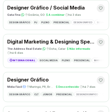
Designer Gráfico / Social Media
Gata Fina
·
·
Goiânia, GO
·
A combinar
·
há 3 dias
DESIGN GRÁFICO
PJ
PLENO
PRESENCIAL
DESIGN GRÁFICO
SOCIAL MEDI
Digital Marketing & Designing Specialist
The Address Real Estate
·
·
Doha, Catar
·
Não informado
·
há 6 dias
INTERNACIONAL
SOCIAL MEDIA
PLENO
PRESENCIAL
MARKETING DIG
Designer Gráfico
Mídia Fácil
·
·
Maringá, PR, Brasil
·
Desconhecido
·
há 7 dias
DESIGN GRÁFICO
CLT
JÚNIOR
PRESENCIAL
DESIGNER GRÁFICO
CRIAÇÃO