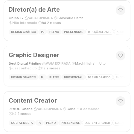
Diretor(a) de Arte
Grupo F7
·
·
Balneário Camboriú, SC, Brasil
·
VAGA EXPIRADA
Não informado
·
há 2 meses
DESIGN GRÁFICO
PJ
PLENO
PRESENCIAL
DIREÇÃO DE ARTE
ADOBE CREAT
Graphic Designer
Best Digital Printing
·
·
Machhlishahr, Uttar Pradesh, Índia
·
VAGA EXPIRADA
desconhecido
·
há 2 meses
DESIGN GRÁFICO
PJ
PLENO
PRESENCIAL
DESIGN GRÁFICO
PHOTOSHOP
Content Creator
REVOO Ghana
·
·
Gana
·
A combinar
·
VAGA EXPIRADA
há 2 meses
SOCIAL MEDIA
PJ
PLENO
PRESENCIAL
CONTENT CREATOR
SOCIAL MEDI