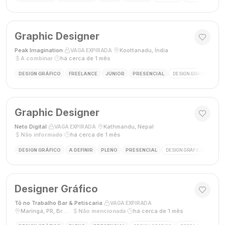
Graphic Designer
Peak Imagination
·
·
Koottanadu, Índia
·
VAGA EXPIRADA
A combinar
·
há cerca de 1 mês
DESIGN GRÁFICO
FREELANCE
JÚNIOR
PRESENCIAL
DESIGN GRÁFICO
LO
Graphic Designer
Neto Digital
·
·
Kathmandu, Nepal
·
VAGA EXPIRADA
Não informado
·
há cerca de 1 mês
DESIGN GRÁFICO
A DEFINIR
PLENO
PRESENCIAL
DESIGN GRÁFICO
MÍDI
Designer Gráfico
Tô no Trabalho Bar & Petiscaria
·
·
VAGA EXPIRADA
Maringá, PR, Brasil
·
Não mencionada
·
há cerca de 1 mês