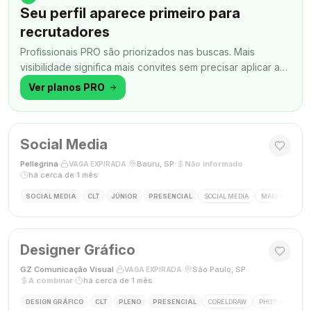
Seu perfil aparece primeiro para
recrutadores
Profissionais PRO são priorizados nas buscas. Mais
visibilidade significa mais convites sem precisar aplicar a
todo momento.
Ver planos PRO
Social Media
Pellegrina
·
·
Bauru, SP
·
Não informado
·
VAGA EXPIRADA
há cerca de 1 mês
SOCIAL MEDIA
CLT
JÚNIOR
PRESENCIAL
SOCIAL MEDIA
MARKETING DIG
Designer Gráfico
GZ Comunicação Visual
·
·
São Paulo, SP
·
VAGA EXPIRADA
A combinar
·
há cerca de 1 mês
DESIGN GRÁFICO
CLT
PLENO
PRESENCIAL
CORELDRAW
PHOTOSHOP