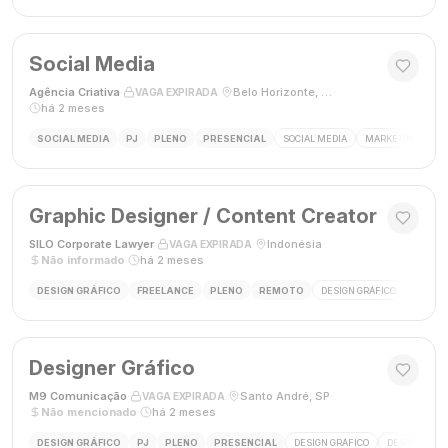
Social Media
Agência Criativa
·
·
Belo Horizonte, Brasil
·
VAGA EXPIRADA
há 2 meses
SOCIAL MEDIA
PJ
PLENO
PRESENCIAL
SOCIAL MEDIA
MARKETING DIGIT
Graphic Designer / Content Creator
SILO Corporate Lawyer
·
·
Indonésia
·
VAGA EXPIRADA
Não informado
·
há 2 meses
DESIGN GRÁFICO
FREELANCE
PLENO
REMOTO
DESIGN GRÁFICO
CRIAÇÃ
Designer Gráfico
M9 Comunicação
·
·
Santo André, SP
·
VAGA EXPIRADA
Não mencionado
·
há 2 meses
DESIGN GRÁFICO
PJ
PLENO
PRESENCIAL
DESIGN GRÁFICO
DESIGNER