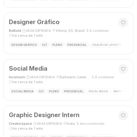
Designer Gráfico
BeBold
·
·
Vitória, ES, Brasil
·
A combinar
·
VAGA EXPIRADA
há cerca de 1 mês
DESIGN GRÁFICO
CLT
PLENO
PRESENCIAL
CRIAÇÃO DE LAYOUTS
MÍDIAS
Social Media
Incomum
·
·
Balneário Camboriú, SC
·
A combinar
·
VAGA EXPIRADA
há cerca de 1 mês
SOCIAL MEDIA
CLT
PLENO
PRESENCIAL
SOCIAL MEDIA
MARKETING DIGI
Graphic Designer Intern
Creatorzpace
·
·
Índia
·
desconhecido
·
VAGA EXPIRADA
há cerca de 1 mês