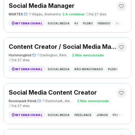
Social Media Manager
MARTÈS
·
·
Allgäu, Alemanha
·
A combinar
·
há 27 dias
INTERNACIONAL
SOCIAL MEDIA
PJ
PLENO
HÍBRIDO
SOCIAL MEDIA
Content Creator / Social Media Manager
Hummingbird
·
·
Darlington, Reino Unido
·
Não mencionado
·
há 27 dias
INTERNACIONAL
SOCIAL MEDIA
NÃO MENCIONADO
PLENO
PRESEN
Social Media Content Creator
Rosenpark Klinik
·
·
Darmstadt, Alemanha
·
Não mencionado
·
há 27 dias
INTERNACIONAL
SOCIAL MEDIA
FREELANCE
JÚNIOR
PRESENCIAL