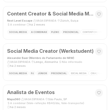
Content Creator & Social Media Manager
Next Level Escape
·
·
Zürich, Suíça
·
VAGA EXPIRADA
A combinar
·
há 2 meses
SOCIAL MEDIA
A COMBINAR
PLENO
PRESENCIAL
CONTENT CREATOR
S
Social Media Creator (Werkstudent)
Alexander Baer (Membro do Parlamento de NRW)
·
·
Lemgo, Alemanha
·
Não informado
·
VAGA EXPIRADA
há 2 meses
SOCIAL MEDIA
PJ
JÚNIOR
PRESENCIAL
SOCIAL MEDIA
CRIAÇÃO DE CON
Analista de Eventos
Mapa360
·
·
São Paulo, SP
·
VAGA EXPIRADA
A combinar (Vale-refeição R$40/dia, Vale-transporte)
·
há 2 meses