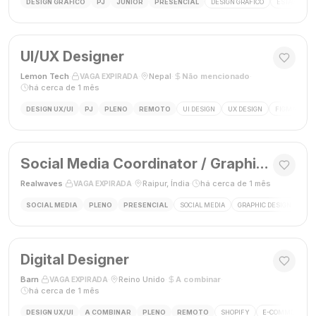
DESIGN GRÁFICO
PJ
JÚNIOR
PRESENCIAL
DESIGN GRÁFICO
ESTÁGIO DE
UI/UX Designer
Lemon Tech
·
·
Nepal
·
Não mencionado
·
VAGA EXPIRADA
há cerca de 1 mês
DESIGN UX/UI
PJ
PLENO
REMOTO
UI DESIGN
UX DESIGN
FIGMA
P
Social Media Coordinator / Graphic Designer
Realwaves
·
·
Raipur, Índia
·
há cerca de 1 mês
VAGA EXPIRADA
SOCIAL MEDIA
PLENO
PRESENCIAL
SOCIAL MEDIA
GRAPHIC DESIGN
MAR
Digital Designer
Barn
·
·
Reino Unido
·
A combinar
·
VAGA EXPIRADA
há cerca de 1 mês
DESIGN UX/UI
A COMBINAR
PLENO
REMOTO
SHOPIFY
E-COMMERCE