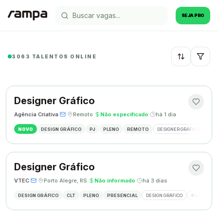
SEJA PRO
3063 TALENTOS ONLINE
Recentes
Designer Gráfico
Agência Criativa
·
·
Remoto
·
Não especificado
·
há 1 dia
NOVO
DESIGN GRÁFICO
PJ
PLENO
REMOTO
DESIGNER GRÁFICO
IDE
Designer Gráfico
VTEC
·
·
Porto Alegre, RS
·
Não informado
·
há 3 dias
DESIGN GRÁFICO
CLT
PLENO
PRESENCIAL
DESIGN GRÁFICO
MÍDIAS SOC