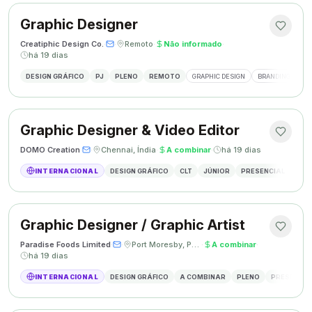
Graphic Designer
Creatiphic Design Co.
·
·
Remoto
·
Não informado
·
há 19 dias
DESIGN GRÁFICO
PJ
PLENO
REMOTO
GRAPHIC DESIGN
BRANDING
SO
Graphic Designer & Video Editor
DOMO Creation
·
·
Chennai, Índia
·
A combinar
·
há 19 dias
INTERNACIONAL
DESIGN GRÁFICO
CLT
JÚNIOR
PRESENCIAL
GRAP
Graphic Designer / Graphic Artist
Paradise Foods Limited
·
·
Port Moresby, Papua Nova Guiné
·
A combinar
·
há 19 dias
INTERNACIONAL
DESIGN GRÁFICO
A COMBINAR
PLENO
PRESENCIA