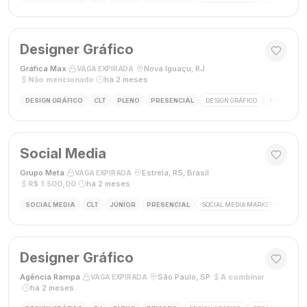
Designer Gráfico
Gráfica Max
·
·
Nova Iguaçu, RJ
·
VAGA EXPIRADA
Não mencionado
·
há 2 meses
DESIGN GRÁFICO
CLT
PLENO
PRESENCIAL
DESIGN GRÁFICO
FECHAMENT
Social Media
Grupo Meta
·
·
Estrela, RS, Brasil
·
VAGA EXPIRADA
R$ 1.500,00
·
há 2 meses
SOCIAL MEDIA
CLT
JÚNIOR
PRESENCIAL
SOCIAL MEDIA MARKETING
GES
Designer Gráfico
Agência Rampa
·
·
São Paulo, SP
·
A combinar
VAGA EXPIRADA
·
há 2 meses