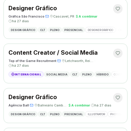
Designer Gráfico
Gráfica São Francisco
·
·
Cascavel, PR
·
A combinar
·
há 27 dias
DESIGN GRÁFICO
CLT
PLENO
PRESENCIAL
DESIGNER GRÁFICO
CRIAÇÃO 
Content Creator / Social Media
Top of the Game Recruitment
·
·
Letchworth, Reino Unido
·
há 27 dias
INTERNACIONAL
SOCIAL MEDIA
CLT
PLENO
HÍBRIDO
CONTENT CR
Designer Gráfico
Agência Ball
·
·
Balneário Camboriú, SC
·
A combinar
·
há 27 dias
DESIGN GRÁFICO
CLT
PLENO
PRESENCIAL
ILLUSTRATOR
PHOTOSHOP