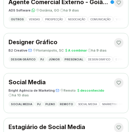
Agente Comercial Externo - Goiânia
ADS Software
·
·
Goiânia, GO
·
há 9 dias
OUTROS
VENDAS
PROSPECÇÃO
NEGOCIAÇÃO
COMUNICAÇÃO
VISITAS EX
Designer Gráfico
B2 Creative
·
·
Florianópolis, SC
·
A combinar
·
há 9 dias
DESIGN GRÁFICO
PJ
JÚNIOR
PRESENCIAL
DESIGN GRÁFICO
ESTÁGIO DE
Social Media
Bright Agência de Marketing
·
·
Remoto
·
desconhecido
·
há 10 dias
SOCIAL MEDIA
PJ
PLENO
REMOTO
SOCIAL MEDIA
MARKETING DIGITAL
Estagiário de Social Media