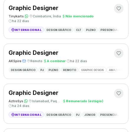
Graphic Designer
Tinykarts
·
·
Coimbatore, Índia
·
Não mencionado
·
há 22 dias
INTERNACIONAL
DESIGN GRÁFICO
CLT
PLENO
PRESENCIAL
DESIG
Graphic Designer
AKSpire
·
·
Remoto
·
A combinar
·
há 22 dias
DESIGN GRÁFICO
PJ
PLENO
REMOTO
GRAPHIC DESIGN
AMAZON A+ CON
Graphic Designer
AztroSys
·
·
Islamabad, Paquistão
·
Remunerado (estágio)
·
há 24 dias
INTERNACIONAL
DESIGN GRÁFICO
PJ
JÚNIOR
PRESENCIAL
DESIG