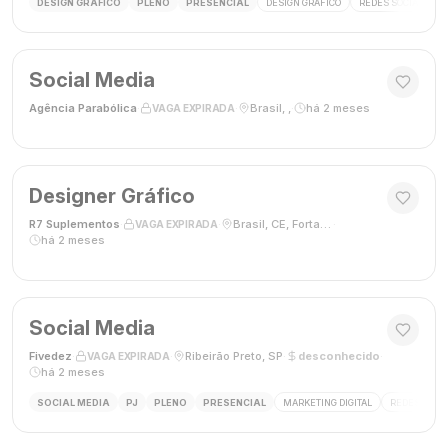
DESIGN GRÁFICO
PLENO
PRESENCIAL
DESIGN GRÁFICO
REDES SOCIAIS
Social Media
Agência Parabólica
·
·
Brasil, ,
·
há 2 meses
VAGA EXPIRADA
Designer Gráfico
R7 Suplementos
·
·
Brasil, CE, Fortaleza
·
VAGA EXPIRADA
há 2 meses
Social Media
Fivedez
·
·
Ribeirão Preto, SP
·
desconhecido
·
VAGA EXPIRADA
há 2 meses
SOCIAL MEDIA
PJ
PLENO
PRESENCIAL
MARKETING DIGITAL
REDES SOCIA