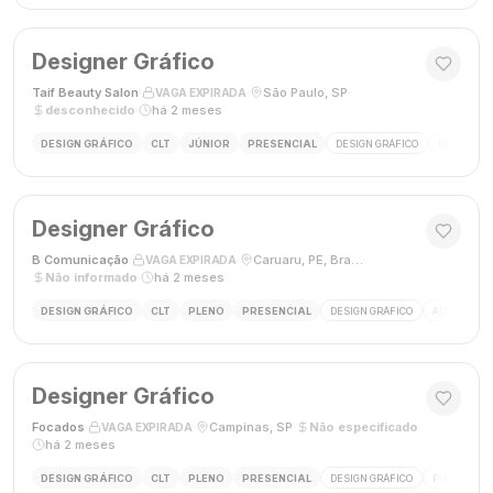
Designer Gráfico
Taif Beauty Salon
·
·
São Paulo, SP
·
VAGA EXPIRADA
desconhecido
·
há 2 meses
DESIGN GRÁFICO
CLT
JÚNIOR
PRESENCIAL
DESIGN GRÁFICO
REDES SOC
Designer Gráfico
B Comunicação
·
·
Caruaru, PE, Brasil
·
VAGA EXPIRADA
Não informado
·
há 2 meses
DESIGN GRÁFICO
CLT
PLENO
PRESENCIAL
DESIGN GRÁFICO
ADOBE PHO
Designer Gráfico
Focados
·
·
Campinas, SP
·
Não especificado
·
VAGA EXPIRADA
há 2 meses
DESIGN GRÁFICO
CLT
PLENO
PRESENCIAL
DESIGN GRÁFICO
PHOTOSHOP