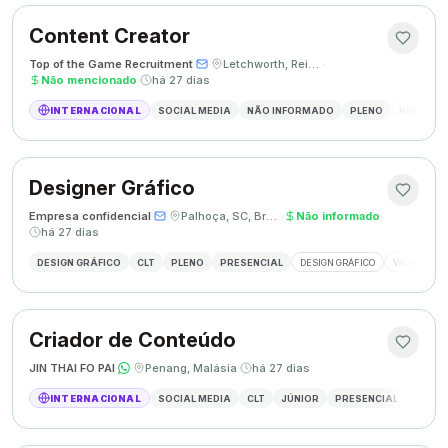
Content Creator
Top of the Game Recruitment
·
·
Letchworth, Reino Unido
·
Não mencionado
·
há 27 dias
INTERNACIONAL
SOCIAL MEDIA
NÃO INFORMADO
PLENO
HÍBRIDO
Designer Gráfico
Empresa confidencial
·
·
Palhoça, SC, Brasil
·
Não informado
·
há 27 dias
DESIGN GRÁFICO
CLT
PLENO
PRESENCIAL
DESIGN GRÁFICO
VAGA DESIG
Criador de Conteúdo
JIN THAI FO PAI
·
·
Penang, Malásia
·
há 27 dias
INTERNACIONAL
SOCIAL MEDIA
CLT
JÚNIOR
PRESENCIAL
CRIAÇÃ