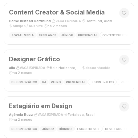
Content Creator & Social Media
Home Instead Dortmund
·
·
Dortmund, Alemanha
·
VAGA EXPIRADA
Minijob / Aushilfe
·
há 2 meses
SOCIAL MEDIA
FREELANCE
JÚNIOR
PRESENCIAL
CONTENT CREATOR
SO
Designer Gráfico
allu
·
·
Belo Horizonte, MG, Brasil
·
desconhecido
·
VAGA EXPIRADA
há 2 meses
DESIGN GRÁFICO
PJ
PLENO
PRESENCIAL
DESIGN GRÁFICO
TRÁFEGO PAG
Estagiário em Design
Agência Buzz
·
·
Fortaleza, Brasil
·
VAGA EXPIRADA
há 2 meses
DESIGN GRÁFICO
JÚNIOR
HÍBRIDO
ESTÁGIO DESIGN
DESIGN GRÁFICO
HÍ