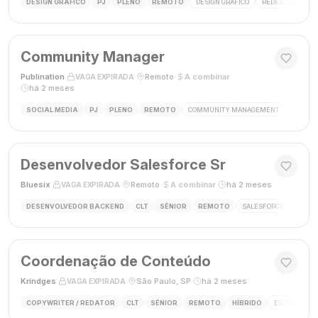
DESIGN GRÁFICO
PJ
PLENO
REMOTO
DESIGN GRÁFICO
REDES SOCIAIS
Community Manager
Publination
·
·
Remoto
·
A combinar
·
VAGA EXPIRADA
há 2 meses
SOCIAL MEDIA
PJ
PLENO
REMOTO
COMMUNITY MANAGEMENT
SOCIAL
Desenvolvedor Salesforce Sr
Bluesix
·
·
Remoto
·
A combinar
·
há 2 meses
VAGA EXPIRADA
DESENVOLVEDOR BACKEND
CLT
SÊNIOR
REMOTO
SALESFORCE
APEX
Coordenação de Conteúdo
Krindges
·
·
São Paulo, SP
·
há 2 meses
VAGA EXPIRADA
COPYWRITER / REDATOR
CLT
SÊNIOR
REMOTO
HÍBRIDO
ESTRATEGIA 