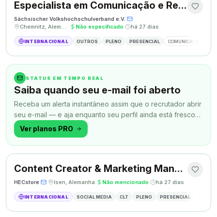
Especialista em Comunicação e Relações Públicas
Sächsischer Volkshochschulverband e.V.
·
·
Chemnitz, Alemanha
·
Não especificado
·
há 27 dias
INTERNACIONAL
OUTROS
PLENO
PRESENCIAL
COMUNICAÇÃO
RE
STATUS EM TEMPO REAL
Saiba quando seu e-mail foi aberto
Receba um alerta instantâneo assim que o recrutador abrir
seu e-mail — e aja enquanto seu perfil ainda está fresco
na memória.
Ver planos PRO
Content Creator & Marketing Manager
HECstore
·
·
Isen, Alemanha
·
Não mencionado
·
há 27 dias
INTERNACIONAL
SOCIAL MEDIA
CLT
PLENO
PRESENCIAL
MARKETI