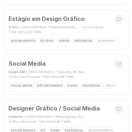
Estágio em Design Gráfico
VTEC
·
·
Belo Horizonte, MG
·
A combinar
·
VAGA EXPIRADA
há cerca de 1 mês
DESIGN GRÁFICO
ESTÁGIO
JÚNIOR
PRESENCIAL
DESIGN GRÁFICO
PHO
Social Media
Grupo DM
·
·
Caruaru, PE, Brasil
·
VAGA EXPIRADA
Não mencionado
·
há cerca de 1 mês
SOCIAL MEDIA
NÃO INFORMADO
PLENO
PRESENCIAL
SOCIAL MEDIA
G
Designer Gráfico / Social Media
Unitechs
·
·
Nova Iguaçu, RJ, Brasil
·
VAGA EXPIRADA
Não informado
·
há cerca de 1 mês
DESIGN GRÁFICO
CLT
PLENO
PRESENCIAL
DESIGNER GRÁFICO
SOCIAL M