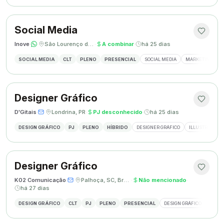
Social Media
Inove
·
·
São Lourenço do Oeste, SC
·
A combinar
·
há 25 dias
SOCIAL MEDIA
CLT
PLENO
PRESENCIAL
SOCIAL MEDIA
MARKETING DIGI
Designer Gráfico
D'Gitais
·
·
Londrina, PR
·
PJ desconhecido
·
há 25 dias
DESIGN GRÁFICO
PJ
PLENO
HÍBRIDO
DESIGNER GRÁFICO
ILLUSTRATOR
Designer Gráfico
K02 Comunicação
·
·
Palhoça, SC, Brasil
·
Não mencionado
·
há 27 dias
DESIGN GRÁFICO
CLT
PJ
PLENO
PRESENCIAL
DESIGN GRÁFICO
REDES