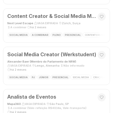
Content Creator & Social Media Manager
Next Level Escape
·
·
Zürich, Suíça
·
VAGA EXPIRADA
A combinar
·
há 2 meses
SOCIAL MEDIA
A COMBINAR
PLENO
PRESENCIAL
CONTENT CREATOR
S
Social Media Creator (Werkstudent)
Alexander Baer (Membro do Parlamento de NRW)
·
·
Lemgo, Alemanha
·
Não informado
·
VAGA EXPIRADA
há 2 meses
SOCIAL MEDIA
PJ
JÚNIOR
PRESENCIAL
SOCIAL MEDIA
CRIAÇÃO DE CON
Analista de Eventos
Mapa360
·
·
São Paulo, SP
·
VAGA EXPIRADA
A combinar (Vale-refeição R$40/dia, Vale-transporte)
·
há 2 meses