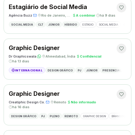
Estagiário de Social Media
Agência Buzz
·
·
Rio de Janeiro, Brasil
·
A combinar
·
há 9 dias
SOCIAL MEDIA
CLT
JÚNIOR
HÍBRIDO
ESTÁGIO
SOCIAL MEDIA
CRIAÇÃ
Graphic Designer
Dr Graphicswala
·
·
Ahmedabad, Índia
·
Confidencial
·
há 13 dias
INTERNACIONAL
DESIGN GRÁFICO
PJ
JÚNIOR
PRESENCIAL
DESIG
Graphic Designer
Creatiphic Design Co.
·
·
Remoto
·
Não informado
·
há 16 dias
DESIGN GRÁFICO
PJ
PLENO
REMOTO
GRAPHIC DESIGN
BRANDING
SO