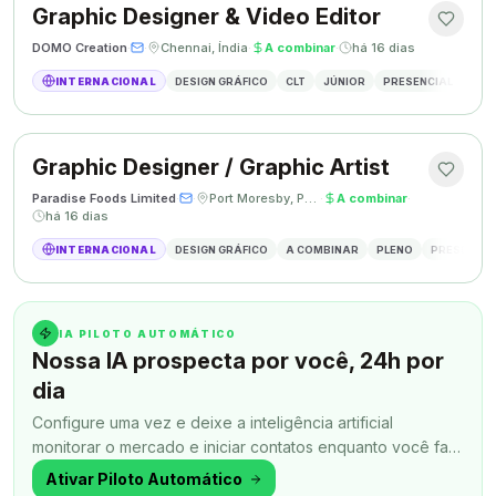
Graphic Designer & Video Editor
DOMO Creation
·
·
Chennai, Índia
·
A combinar
·
há 16 dias
INTERNACIONAL
DESIGN GRÁFICO
CLT
JÚNIOR
PRESENCIAL
GRAP
Graphic Designer / Graphic Artist
Paradise Foods Limited
·
·
Port Moresby, Papua Nova Guiné
·
A combinar
·
há 16 dias
INTERNACIONAL
DESIGN GRÁFICO
A COMBINAR
PLENO
PRESENCIA
IA PILOTO AUTOMÁTICO
Nossa IA prospecta por você, 24h por
dia
Configure uma vez e deixe a inteligência artificial
monitorar o mercado e iniciar contatos enquanto você faz
outra coisa.
Ativar Piloto Automático