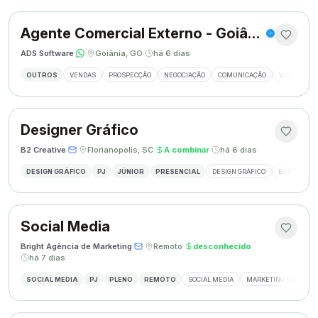
Agente Comercial Externo - Goiânia
ADS Software
·
·
Goiânia, GO
·
há 6 dias
OUTROS
VENDAS
PROSPECÇÃO
NEGOCIAÇÃO
COMUNICAÇÃO
VISITAS EX
Designer Gráfico
B2 Creative
·
·
Florianópolis, SC
·
A combinar
·
há 6 dias
DESIGN GRÁFICO
PJ
JÚNIOR
PRESENCIAL
DESIGN GRÁFICO
ESTÁGIO DE
Social Media
Bright Agência de Marketing
·
·
Remoto
·
desconhecido
·
há 7 dias
SOCIAL MEDIA
PJ
PLENO
REMOTO
SOCIAL MEDIA
MARKETING DIGITAL