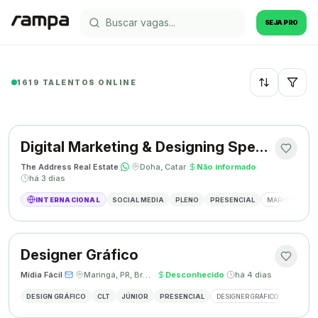
SEJA PRO
1619 TALENTOS ONLINE
Recentes
Digital Marketing & Designing Specialist
The Address Real Estate
·
·
Doha, Catar
·
Não informado
·
há 3 dias
INTERNACIONAL
SOCIAL MEDIA
PLENO
PRESENCIAL
MARKETING DIG
Designer Gráfico
Mídia Fácil
·
·
Maringá, PR, Brasil
·
Desconhecido
·
há 4 dias
DESIGN GRÁFICO
CLT
JÚNIOR
PRESENCIAL
DESIGNER GRÁFICO
CRIAÇÃO