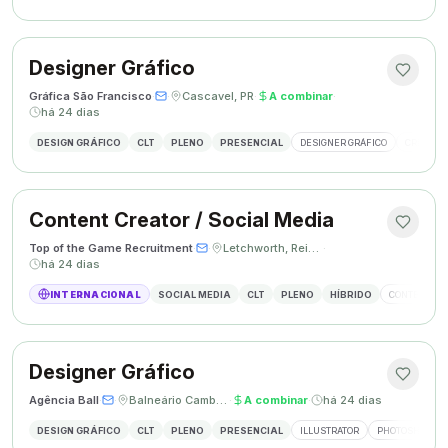
Designer Gráfico
Gráfica São Francisco
·
·
Cascavel, PR
·
A combinar
·
há 24 dias
DESIGN GRÁFICO
CLT
PLENO
PRESENCIAL
DESIGNER GRÁFICO
CRIAÇÃO 
Content Creator / Social Media
Top of the Game Recruitment
·
·
Letchworth, Reino Unido
·
há 24 dias
INTERNACIONAL
SOCIAL MEDIA
CLT
PLENO
HÍBRIDO
CONTENT CR
Designer Gráfico
Agência Ball
·
·
Balneário Camboriú, SC
·
A combinar
·
há 24 dias
DESIGN GRÁFICO
CLT
PLENO
PRESENCIAL
ILLUSTRATOR
PHOTOSHOP