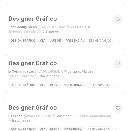
Designer Gráfico
Taif Beauty Salon
·
·
São Paulo, SP
·
VAGA EXPIRADA
desconhecido
·
há 2 meses
DESIGN GRÁFICO
CLT
JÚNIOR
PRESENCIAL
DESIGN GRÁFICO
REDES SOC
Designer Gráfico
B Comunicação
·
·
Caruaru, PE, Brasil
·
VAGA EXPIRADA
Não informado
·
há 2 meses
DESIGN GRÁFICO
CLT
PLENO
PRESENCIAL
DESIGN GRÁFICO
ADOBE PHO
Designer Gráfico
Focados
·
·
Campinas, SP
·
Não especificado
·
VAGA EXPIRADA
há 2 meses
DESIGN GRÁFICO
CLT
PLENO
PRESENCIAL
DESIGN GRÁFICO
PHOTOSHOP