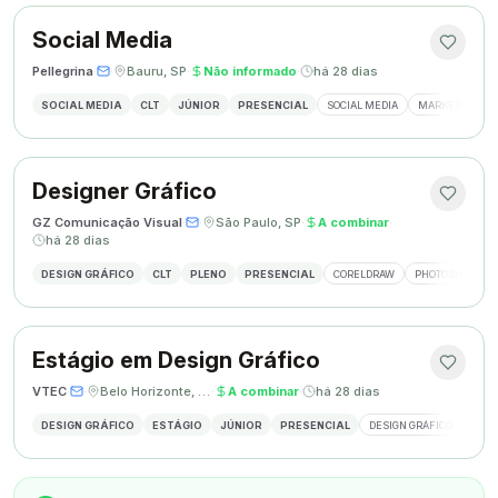
Social Media
Pellegrina
·
·
Bauru, SP
·
Não informado
·
há 28 dias
SOCIAL MEDIA
CLT
JÚNIOR
PRESENCIAL
SOCIAL MEDIA
MARKETING DIG
Designer Gráfico
GZ Comunicação Visual
·
·
São Paulo, SP
·
A combinar
·
há 28 dias
DESIGN GRÁFICO
CLT
PLENO
PRESENCIAL
CORELDRAW
PHOTOSHOP
Estágio em Design Gráfico
VTEC
·
·
Belo Horizonte, MG
·
A combinar
·
há 28 dias
DESIGN GRÁFICO
ESTÁGIO
JÚNIOR
PRESENCIAL
DESIGN GRÁFICO
PHO