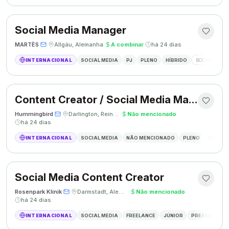
Social Media Manager
MARTÈS
·
·
Allgäu, Alemanha
·
A combinar
·
há 24 dias
INTERNACIONAL
SOCIAL MEDIA
PJ
PLENO
HÍBRIDO
SOCIAL MEDIA
Content Creator / Social Media Manager
Hummingbird
·
·
Darlington, Reino Unido
·
Não mencionado
·
há 24 dias
INTERNACIONAL
SOCIAL MEDIA
NÃO MENCIONADO
PLENO
PRESEN
Social Media Content Creator
Rosenpark Klinik
·
·
Darmstadt, Alemanha
·
Não mencionado
·
há 24 dias
INTERNACIONAL
SOCIAL MEDIA
FREELANCE
JÚNIOR
PRESENCIAL