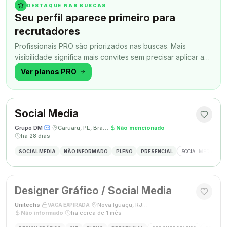
DESTAQUE NAS BUSCAS
Seu perfil aparece primeiro para
recrutadores
Profissionais PRO são priorizados nas buscas. Mais
visibilidade significa mais convites sem precisar aplicar a
todo momento.
Ver planos PRO
Social Media
Grupo DM
·
·
Caruaru, PE, Brasil
·
Não mencionado
·
há 28 dias
SOCIAL MEDIA
NÃO INFORMADO
PLENO
PRESENCIAL
SOCIAL MEDIA
G
Designer Gráfico / Social Media
Unitechs
·
·
Nova Iguaçu, RJ, Brasil
·
VAGA EXPIRADA
Não informado
·
há cerca de 1 mês