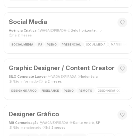
Social Media
Agência Criativa
·
·
Belo Horizonte, Brasil
·
VAGA EXPIRADA
há 2 meses
SOCIAL MEDIA
PJ
PLENO
PRESENCIAL
SOCIAL MEDIA
MARKETING DIGIT
Graphic Designer / Content Creator
SILO Corporate Lawyer
·
·
Indonésia
·
VAGA EXPIRADA
Não informado
·
há 2 meses
DESIGN GRÁFICO
FREELANCE
PLENO
REMOTO
DESIGN GRÁFICO
CRIAÇÃ
Designer Gráfico
M9 Comunicação
·
·
Santo André, SP
·
VAGA EXPIRADA
Não mencionado
·
há 2 meses