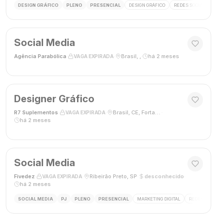
DESIGN GRÁFICO
PLENO
PRESENCIAL
DESIGN GRÁFICO
REDES SOCIAIS
Social Media
Agência Parabólica
·
·
Brasil, ,
·
há 2 meses
VAGA EXPIRADA
Designer Gráfico
R7 Suplementos
·
·
Brasil, CE, Fortaleza
·
VAGA EXPIRADA
há 2 meses
Social Media
Fivedez
·
·
Ribeirão Preto, SP
·
desconhecido
·
VAGA EXPIRADA
há 2 meses
SOCIAL MEDIA
PJ
PLENO
PRESENCIAL
MARKETING DIGITAL
REDES SOCIA