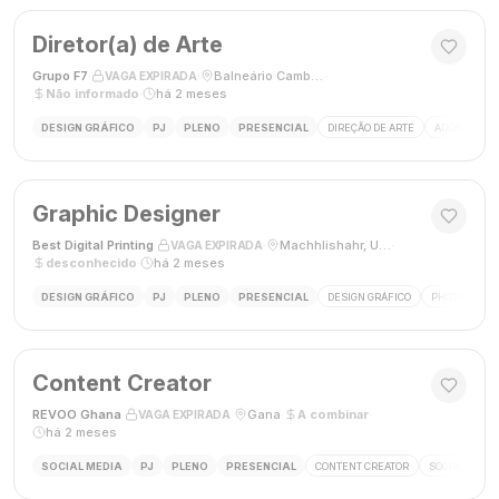
Diretor(a) de Arte
Grupo F7
·
·
Balneário Camboriú, SC, Brasil
·
VAGA EXPIRADA
Não informado
·
há 2 meses
DESIGN GRÁFICO
PJ
PLENO
PRESENCIAL
DIREÇÃO DE ARTE
ADOBE CREAT
Graphic Designer
Best Digital Printing
·
·
Machhlishahr, Uttar Pradesh, Índia
·
VAGA EXPIRADA
desconhecido
·
há 2 meses
DESIGN GRÁFICO
PJ
PLENO
PRESENCIAL
DESIGN GRÁFICO
PHOTOSHOP
Content Creator
REVOO Ghana
·
·
Gana
·
A combinar
·
VAGA EXPIRADA
há 2 meses
SOCIAL MEDIA
PJ
PLENO
PRESENCIAL
CONTENT CREATOR
SOCIAL MEDI