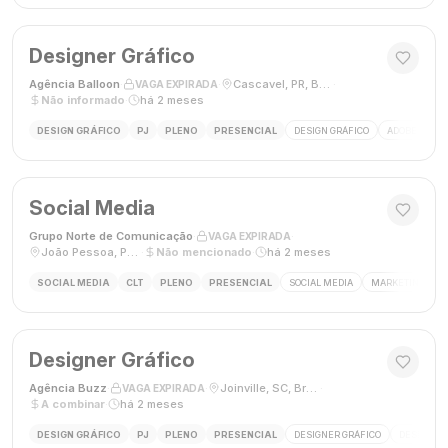
Designer Gráfico
Agência Balloon
·
·
Cascavel, PR, Brasil
·
VAGA EXPIRADA
Não informado
·
há 2 meses
DESIGN GRÁFICO
PJ
PLENO
PRESENCIAL
DESIGN GRÁFICO
ADOBE PHOT
Social Media
Grupo Norte de Comunicação
·
·
VAGA EXPIRADA
João Pessoa, Paraíba, Brasil
·
Não mencionado
·
há 2 meses
SOCIAL MEDIA
CLT
PLENO
PRESENCIAL
SOCIAL MEDIA
MARKETING DIGI
Designer Gráfico
Agência Buzz
·
·
Joinville, SC, Brasil
·
VAGA EXPIRADA
A combinar
·
há 2 meses
DESIGN GRÁFICO
PJ
PLENO
PRESENCIAL
DESIGNER GRÁFICO
DESIGN