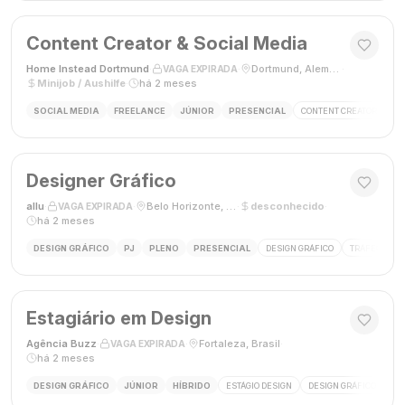
Content Creator & Social Media
Home Instead Dortmund
·
·
Dortmund, Alemanha
·
VAGA EXPIRADA
Minijob / Aushilfe
·
há 2 meses
SOCIAL MEDIA
FREELANCE
JÚNIOR
PRESENCIAL
CONTENT CREATOR
SO
Designer Gráfico
allu
·
·
Belo Horizonte, MG, Brasil
·
desconhecido
·
VAGA EXPIRADA
há 2 meses
DESIGN GRÁFICO
PJ
PLENO
PRESENCIAL
DESIGN GRÁFICO
TRÁFEGO PAG
Estagiário em Design
Agência Buzz
·
·
Fortaleza, Brasil
·
VAGA EXPIRADA
há 2 meses
DESIGN GRÁFICO
JÚNIOR
HÍBRIDO
ESTÁGIO DESIGN
DESIGN GRÁFICO
HÍ