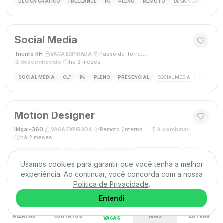
DESIGN GRÁFICO
FREELANCE
PJ
PLENO
REMOTO
DESIGN GRÁFICO
B
Social Media
Triunfo RH
·
·
Passo de Torres, SC, Brasil
·
VAGA EXPIRADA
desconhecido
·
há 2 meses
SOCIAL MEDIA
CLT
PJ
PLENO
PRESENCIAL
SOCIAL MEDIA
MARKETING
Motion Designer
Ikigai-360
·
·
Remoto (internacional)
·
A combinar
·
VAGA EXPIRADA
há 2 meses
MOTION DESIGN
PJ
PLENO
REMOTO
MOTION GRAPHICS
ANIMAÇÃO
A
Usamos cookies para garantir que você tenha a melhor
experiência. Ao continuar, você concorda com a nossa
Política de Privacidade
.
Web Designer
Entendi
Conterh
·
·
São Bernardo do Campo, SP
·
R$ 3000,00
·
VAGA EXPIRADA
há 2 meses
ALERTAS
CONTATOS
MAIS
ENTRAR
VAGAS