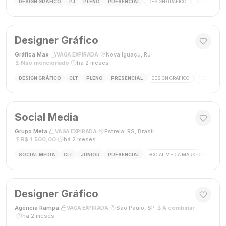
DESIGN GRÁFICO
PJ
PLENO
PRESENCIAL
DESIGN GRÁFICO
DESIGNER
Designer Gráfico
Gráfica Max
·
·
Nova Iguaçu, RJ
·
VAGA EXPIRADA
Não mencionado
·
há 2 meses
DESIGN GRÁFICO
CLT
PLENO
PRESENCIAL
DESIGN GRÁFICO
FECHAMENT
Social Media
Grupo Meta
·
·
Estrela, RS, Brasil
·
VAGA EXPIRADA
R$ 1.500,00
·
há 2 meses
SOCIAL MEDIA
CLT
JÚNIOR
PRESENCIAL
SOCIAL MEDIA MARKETING
GES
Designer Gráfico
Agência Rampa
·
·
São Paulo, SP
·
A combinar
VAGA EXPIRADA
·
há 2 meses