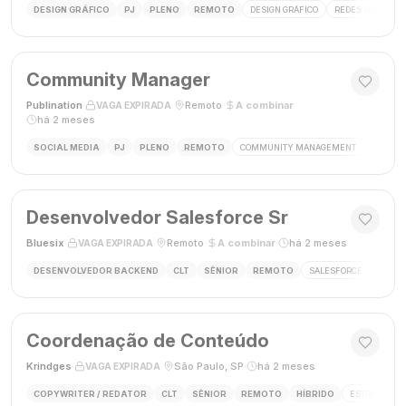
DESIGN GRÁFICO
PJ
PLENO
REMOTO
DESIGN GRÁFICO
REDES SOCIAIS
Community Manager
Publination
·
·
Remoto
·
A combinar
·
VAGA EXPIRADA
há 2 meses
SOCIAL MEDIA
PJ
PLENO
REMOTO
COMMUNITY MANAGEMENT
SOCIAL
Desenvolvedor Salesforce Sr
Bluesix
·
·
Remoto
·
A combinar
·
há 2 meses
VAGA EXPIRADA
DESENVOLVEDOR BACKEND
CLT
SÊNIOR
REMOTO
SALESFORCE
APEX
Coordenação de Conteúdo
Krindges
·
·
São Paulo, SP
·
há 2 meses
VAGA EXPIRADA
COPYWRITER / REDATOR
CLT
SÊNIOR
REMOTO
HÍBRIDO
ESTRATEGIA 