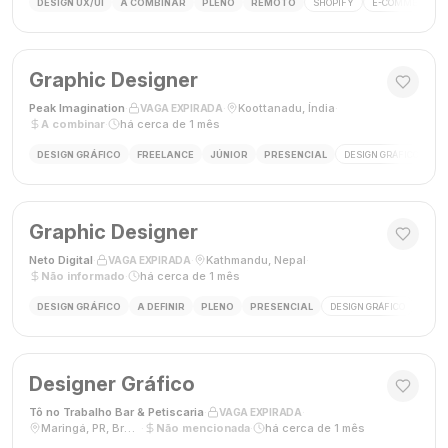
DESIGN UX/UI
A COMBINAR
PLENO
REMOTO
SHOPIFY
E-COMMERCE
Graphic Designer
Peak Imagination
·
·
Koottanadu, Índia
·
VAGA EXPIRADA
A combinar
·
há cerca de 1 mês
DESIGN GRÁFICO
FREELANCE
JÚNIOR
PRESENCIAL
DESIGN GRÁFICO
LO
Graphic Designer
Neto Digital
·
·
Kathmandu, Nepal
·
VAGA EXPIRADA
Não informado
·
há cerca de 1 mês
DESIGN GRÁFICO
A DEFINIR
PLENO
PRESENCIAL
DESIGN GRÁFICO
MÍDI
Designer Gráfico
Tô no Trabalho Bar & Petiscaria
·
·
VAGA EXPIRADA
Maringá, PR, Brasil
·
Não mencionada
·
há cerca de 1 mês