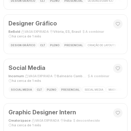
DESIGN GRÁFICO
CLT
PLENO
PRESENCIAL
DESIGNER GRÁFICO
SOCIAL M
Designer Gráfico
BeBold
·
·
Vitória, ES, Brasil
·
A combinar
·
VAGA EXPIRADA
há cerca de 1 mês
DESIGN GRÁFICO
CLT
PLENO
PRESENCIAL
CRIAÇÃO DE LAYOUTS
MÍDIAS
Social Media
Incomum
·
·
Balneário Camboriú, SC
·
A combinar
·
VAGA EXPIRADA
há cerca de 1 mês
SOCIAL MEDIA
CLT
PLENO
PRESENCIAL
SOCIAL MEDIA
MARKETING DIGI
Graphic Designer Intern
Creatorzpace
·
·
Índia
·
desconhecido
·
VAGA EXPIRADA
há cerca de 1 mês