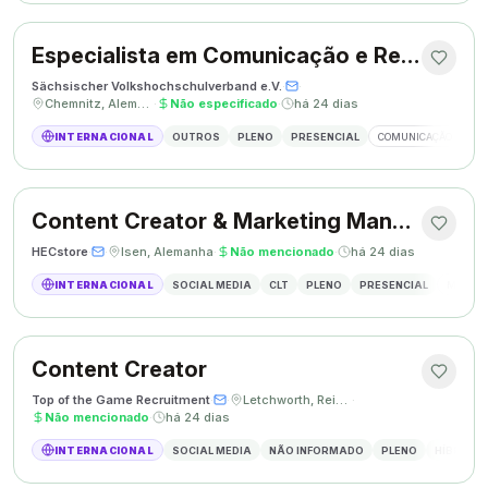
Especialista em Comunicação e Relações Públicas
Sächsischer Volkshochschulverband e.V.
·
·
Chemnitz, Alemanha
·
Não especificado
·
há 24 dias
INTERNACIONAL
OUTROS
PLENO
PRESENCIAL
COMUNICAÇÃO
RE
Content Creator & Marketing Manager
HECstore
·
·
Isen, Alemanha
·
Não mencionado
·
há 24 dias
INTERNACIONAL
SOCIAL MEDIA
CLT
PLENO
PRESENCIAL
MARKETI
Content Creator
Top of the Game Recruitment
·
·
Letchworth, Reino Unido
·
Não mencionado
·
há 24 dias
INTERNACIONAL
SOCIAL MEDIA
NÃO INFORMADO
PLENO
HÍBRIDO