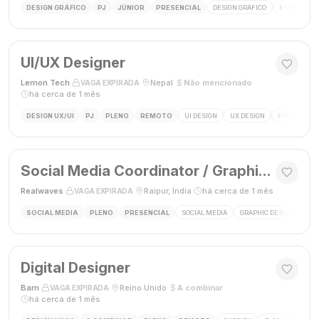
DESIGN GRÁFICO
PJ
JÚNIOR
PRESENCIAL
DESIGN GRÁFICO
ESTÁGIO DE
UI/UX Designer
Lemon Tech
·
·
Nepal
·
Não mencionado
·
VAGA EXPIRADA
há cerca de 1 mês
DESIGN UX/UI
PJ
PLENO
REMOTO
UI DESIGN
UX DESIGN
FIGMA
P
Social Media Coordinator / Graphic Designer
Realwaves
·
·
Raipur, Índia
·
há cerca de 1 mês
VAGA EXPIRADA
SOCIAL MEDIA
PLENO
PRESENCIAL
SOCIAL MEDIA
GRAPHIC DESIGN
MAR
Digital Designer
Barn
·
·
Reino Unido
·
A combinar
·
VAGA EXPIRADA
há cerca de 1 mês