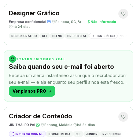
Designer Gráfico
Empresa confidencial
·
·
Palhoça, SC, Brasil
·
Não informado
·
há 24 dias
DESIGN GRÁFICO
CLT
PLENO
PRESENCIAL
DESIGN GRÁFICO
VAGA DESIG
STATUS EM TEMPO REAL
Saiba quando seu e-mail foi aberto
Receba um alerta instantâneo assim que o recrutador abrir
seu e-mail — e aja enquanto seu perfil ainda está fresco
na memória.
Ver planos PRO
Criador de Conteúdo
JIN THAI FO PAI
·
·
Penang, Malásia
·
há 24 dias
INTERNACIONAL
SOCIAL MEDIA
CLT
JÚNIOR
PRESENCIAL
CRIAÇÃ