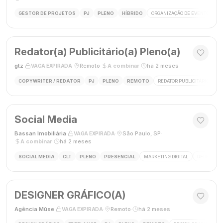
GESTOR DE PROJETOS
PJ
PLENO
HÍBRIDO
ORGANIZAÇÃO DE EVENTOS
Redator(a) Publicitário(a) Pleno(a)
gtz
·
·
Remoto
·
A combinar
·
há 2 meses
VAGA EXPIRADA
COPYWRITER / REDATOR
PJ
PLENO
REMOTO
REDATOR PUBLICITÁRIO
C
Social Media
Bassan Imobiliária
·
·
São Paulo, SP
·
VAGA EXPIRADA
A combinar
·
há 2 meses
SOCIAL MEDIA
CLT
PLENO
PRESENCIAL
MARKETING DIGITAL
REDES SOC
DESIGNER GRÁFICO(A)
Agência Mūse
·
·
Remoto
·
há 2 meses
VAGA EXPIRADA