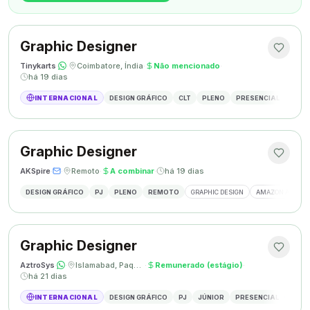
Graphic Designer
Tinykarts
·
·
Coimbatore, Índia
·
Não mencionado
·
há 19 dias
INTERNACIONAL
DESIGN GRÁFICO
CLT
PLENO
PRESENCIAL
DESIG
Graphic Designer
AKSpire
·
·
Remoto
·
A combinar
·
há 19 dias
DESIGN GRÁFICO
PJ
PLENO
REMOTO
GRAPHIC DESIGN
AMAZON A+ CON
Graphic Designer
AztroSys
·
·
Islamabad, Paquistão
·
Remunerado (estágio)
·
há 21 dias
INTERNACIONAL
DESIGN GRÁFICO
PJ
JÚNIOR
PRESENCIAL
DESIG