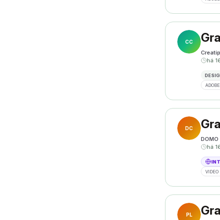
Gra
CC
Creati
há 1
DESIG
ADOBE
Gra
DC
DOMO 
há 1
IN
VIDEO 
Gra
PL