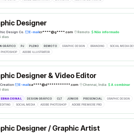
phic Designer
phic Design Co.
·
E-mail
cr****@g****.com
·
Remoto
·
Não informado
·
6 dias
N GRÁFICO
PJ
PLENO
REMOTO
GRAPHIC DESIGN
BRANDING
SOCIAL MEDIA DE
 PHOTOSHOP
ADOBE ILLUSTRATOR
phic Designer & Video Editor
Creation
·
E-mail
ca****@d***********.com
·
Chennai, Índia
·
A combinar
·
6 dias
TERNACIONAL
DESIGN GRÁFICO
CLT
JÚNIOR
PRESENCIAL
GRAPHIC DESIGN
EDITING
SOCIAL MEDIA
ADOBE PHOTOSHOP
ADOBE PREMIERE PRO
phic Designer / Graphic Artist