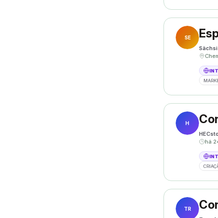
SE
Sächsi
IN
MARKE
Con
H
HECsto
há 2
IN
CRIAÇ
Con
TR