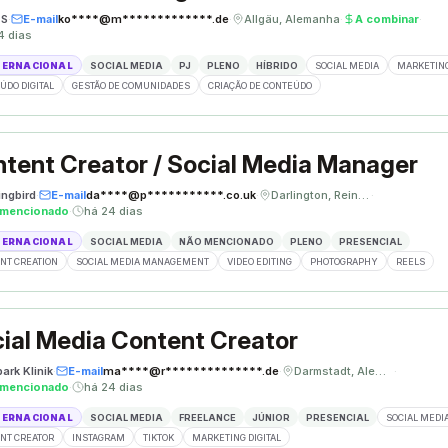
ÈS
·
E-mail
ko****@m*************.de
·
Allgäu, Alemanha
·
A combinar
·
4 dias
TERNACIONAL
SOCIAL MEDIA
PJ
PLENO
HÍBRIDO
SOCIAL MEDIA
MARKETING
ÚDO DIGITAL
GESTÃO DE COMUNIDADES
CRIAÇÃO DE CONTEÚDO
tent Creator / Social Media Manager
ngbird
·
E-mail
da****@p***********.co.uk
·
Darlington, Reino Unido
·
 mencionado
·
há 24 dias
TERNACIONAL
SOCIAL MEDIA
NÃO MENCIONADO
PLENO
PRESENCIAL
NT CREATION
SOCIAL MEDIA MANAGEMENT
VIDEO EDITING
PHOTOGRAPHY
REELS
ial Media Content Creator
ark Klinik
·
E-mail
ma****@r**************.de
·
Darmstadt, Alemanha
·
 mencionado
·
há 24 dias
TERNACIONAL
SOCIAL MEDIA
FREELANCE
JÚNIOR
PRESENCIAL
SOCIAL MEDI
NT CREATOR
INSTAGRAM
TIKTOK
MARKETING DIGITAL