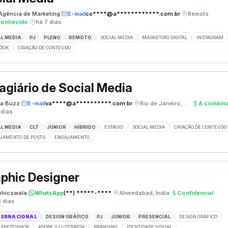
 Agência de Marketing
·
E-mail
co****@a************.com.br
·
Remoto
·
conhecido
·
há 7 dias
L MEDIA
PJ
PLENO
REMOTO
SOCIAL MEDIA
MARKETING DIGITAL
INSTAGRAM
OOK
CRIAÇÃO DE CONTEÚDO
agiário de Social Media
a Buzz
·
E-mail
va****@a**********.com.br
·
Rio de Janeiro, Brasil
·
A combina
 dias
L MEDIA
CLT
JÚNIOR
HÍBRIDO
ESTÁGIO
SOCIAL MEDIA
CRIAÇÃO DE CONTEÚDO
JAMENTO DE POSTS
ENGAJAMENTO
phic Designer
phicswala
·
WhatsApp
(**) *****-****
·
Ahmedabad, Índia
·
Confidencial
·
3 dias
TERNACIONAL
DESIGN GRÁFICO
PJ
JÚNIOR
PRESENCIAL
DESIGN GRÁFICO
 PHOTOSHOP
ADOBE ILLUSTRATOR
BRANDING
IDENTIDADE VISUAL