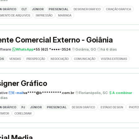
N GRÁFICO
CLT
JÚNIOR
PRESENCIAL
DESIGNER GRÁFICO
CRIAÇÃO GRÁFICA
MENTO DE ARQUIVOS
IMPRESSÃO
MARINGÁ
nte Comercial Externo - Goiânia
ftware
·
WhatsApp
+55 (62) *****-3524
·
Goiânia, GO
·
há 6 dias
OS
VENDAS
PROSPECÇÃO
NEGOCIAÇÃO
COMUNICAÇÃO
VISITAS EXTERNAS
igner Gráfico
ative
·
E-mail
va****@b*********.com.br
·
Florianópolis, SC
·
A combinar
·
 dias
N GRÁFICO
PJ
JÚNIOR
PRESENCIAL
DESIGN GRÁFICO
ESTÁGIO DESIGN
PHOTO
TRATOR
CORELDRAW
ial Media