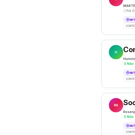
MART
há 2
IN
CONTE
Con
H
Hummi
Não
IN
CONTE
Soc
RK
Rosenp
Não
IN
CONTE