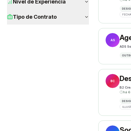
Nível de Experiência
DESIG
FECHA
Tipo de Contrato
Age
AS
ADS So
OUTR
Des
BC
B2 Cre
há 6
DESIG
ILLUS
Soc