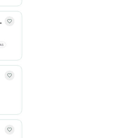
lações Públicas
AS