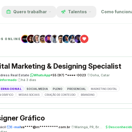
Quero trabalhar
Talentos
Como funcion
OS ONLINE
ital Marketing & Designing Specialist
dress Real Estate
·
WhatsApp
+55 (97) *****-0023
·
Doha, Catar
·
informado
·
há 3 dias
TERNACIONAL
SOCIAL MEDIA
PLENO
PRESENCIAL
MARKETING DIGITAL
N GRÁFICO
MÍDIAS SOCIAIS
CRIAÇÃO DE CONTEÚDO
BRANDING
igner Gráfico
ácil
·
E-mail
va****@m*********.com.br
·
Maringá, PR, Brasil
·
Desconhecid
 dias