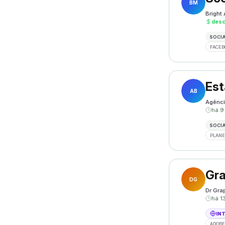
BM
Bright
des
SOCIA
FACEB
Est
AB
Agênci
há 9
SOCIA
PLANE
Gra
DG
Dr Gra
há 1
IN
ADOBE