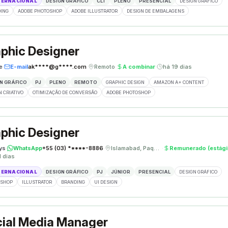
TERNACIONAL
DESIGN GRÁFICO
CLT
PLENO
PRESENCIAL
DESIGN GRÁFICO
ING
ADOBE PHOTOSHOP
ADOBE ILLUSTRATOR
DESIGN DE EMBALAGENS
phic Designer
e
·
E-mail
ak****@g****.com
·
Remoto
·
A combinar
·
há 19 dias
N GRÁFICO
PJ
PLENO
REMOTO
GRAPHIC DESIGN
AMAZON A+ CONTENT
N CRIATIVO
OTIMIZAÇÃO DE CONVERSÃO
ADOBE PHOTOSHOP
phic Designer
ys
·
WhatsApp
+55 (03) *****-8886
·
Islamabad, Paquistão
·
Remunerado (estági
1 dias
TERNACIONAL
DESIGN GRÁFICO
PJ
JÚNIOR
PRESENCIAL
DESIGN GRÁFICO
OSHOP
ILLUSTRATOR
BRANDING
UI DESIGN
ial Media Manager