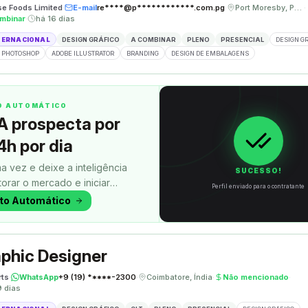
se Foods Limited
·
E-mail
re****@p************.com.pg
·
Port Moresby, Papua Nova Guiné
·
mbinar
·
há 16 dias
TERNACIONAL
DESIGN GRÁFICO
A COMBINAR
PLENO
PRESENCIAL
DESIGN G
 PHOTOSHOP
ADOBE ILLUSTRATOR
BRANDING
DESIGN DE EMBALAGENS
TO AUTOMÁTICO
A prospecta por
4h por dia
a vez e deixe a inteligência
SUCESSO!
itorar o mercado e iniciar
Perfil enviado para o contratante
uanto você faz outra coisa.
oto Automático
phic Designer
rts
·
WhatsApp
+9 (19) *****-2300
·
Coimbatore, Índia
·
Não mencionado
·
9 dias