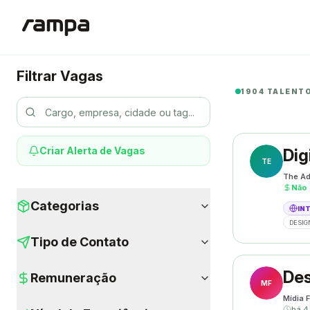
Filtrar Vagas
1904 TALENT
Criar Alerta de Vagas
Dig
TE
The Ad
Não 
Categorias
IN
DESIG
Tipo de Contato
Des
Remuneração
MF
Mídia F
há 4