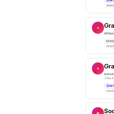
IN
BRAND
Gra
A
AKSpir
DESIG
DESIG
Gra
A
AztroS
há 2
IN
PHOT
Soc
M