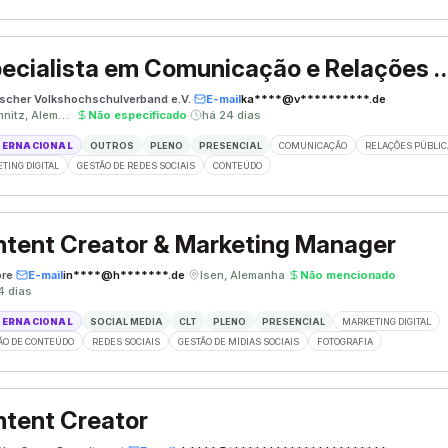
Especialista em Comunicação e Re
scher Volkshochschulverband e.V.
·
E-mail
ka****@v**********.de
·
Chemnitz, Alemanha
·
Não especificado
·
há 24 dias
TERNACIONAL
OUTROS
PLENO
PRESENCIAL
COMUNICAÇÃO
RELAÇÕES PÚBLIC
TING DIGITAL
GESTÃO DE REDES SOCIAIS
CONTEÚDO
tent Creator & Marketing Manager
re
·
E-mail
in****@h*******.de
·
Isen, Alemanha
·
Não mencionado
·
4 dias
TERNACIONAL
SOCIAL MEDIA
CLT
PLENO
PRESENCIAL
MARKETING DIGITAL
ÃO DE CONTEÚDO
REDES SOCIAIS
GESTÃO DE MÍDIAS SOCIAIS
FOTOGRAFIA
tent Creator