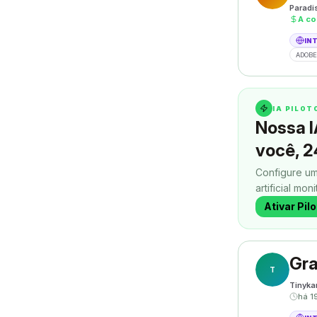
Paradi
A co
IN
ADOBE
IA PILO
Nossa I
você, 2
Configure um
artificial mon
contatos enq
Ativar Pil
Gra
T
Tinyka
há 1