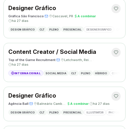
Designer Gráfico
Gráfica São Francisco
·
·
Cascavel, PR
·
A combinar
·
há 27 dias
DESIGN GRÁFICO
CLT
PLENO
PRESENCIAL
DESIGNER GRÁFICO
CRIAÇÃO 
Content Creator / Social Media
Top of the Game Recruitment
·
·
Letchworth, Reino Unido
·
há 27 dias
INTERNACIONAL
SOCIAL MEDIA
CLT
PLENO
HÍBRIDO
CONTENT CR
Designer Gráfico
Agência Ball
·
·
Balneário Camboriú, SC
·
A combinar
·
há 27 dias
DESIGN GRÁFICO
CLT
PLENO
PRESENCIAL
ILLUSTRATOR
PHOTOSHOP