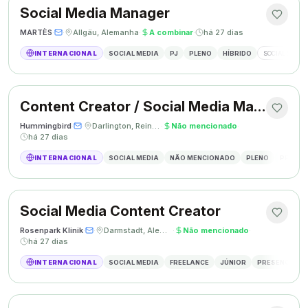
Social Media Manager
MARTÈS
·
·
Allgäu, Alemanha
·
A combinar
·
há 27 dias
INTERNACIONAL
SOCIAL MEDIA
PJ
PLENO
HÍBRIDO
SOCIAL MEDIA
Content Creator / Social Media Manager
Hummingbird
·
·
Darlington, Reino Unido
·
Não mencionado
·
há 27 dias
INTERNACIONAL
SOCIAL MEDIA
NÃO MENCIONADO
PLENO
PRESEN
Social Media Content Creator
Rosenpark Klinik
·
·
Darmstadt, Alemanha
·
Não mencionado
·
há 27 dias
INTERNACIONAL
SOCIAL MEDIA
FREELANCE
JÚNIOR
PRESENCIAL