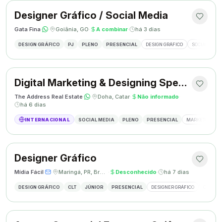
Designer Gráfico / Social Media
Gata Fina
·
·
Goiânia, GO
·
A combinar
·
há 3 dias
DESIGN GRÁFICO
PJ
PLENO
PRESENCIAL
DESIGN GRÁFICO
SOCIAL MEDI
Digital Marketing & Designing Specialist
The Address Real Estate
·
·
Doha, Catar
·
Não informado
·
há 6 dias
INTERNACIONAL
SOCIAL MEDIA
PLENO
PRESENCIAL
MARKETING DIG
Designer Gráfico
Mídia Fácil
·
·
Maringá, PR, Brasil
·
Desconhecido
·
há 7 dias
DESIGN GRÁFICO
CLT
JÚNIOR
PRESENCIAL
DESIGNER GRÁFICO
CRIAÇÃO