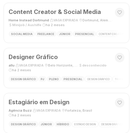
Content Creator & Social Media
Home Instead Dortmund
·
·
Dortmund, Alemanha
·
VAGA EXPIRADA
Minijob / Aushilfe
·
há 2 meses
SOCIAL MEDIA
FREELANCE
JÚNIOR
PRESENCIAL
CONTENT CREATOR
SO
Designer Gráfico
allu
·
·
Belo Horizonte, MG, Brasil
·
desconhecido
·
VAGA EXPIRADA
há 2 meses
DESIGN GRÁFICO
PJ
PLENO
PRESENCIAL
DESIGN GRÁFICO
TRÁFEGO PAG
Estagiário em Design
Agência Buzz
·
·
Fortaleza, Brasil
·
VAGA EXPIRADA
há 2 meses
DESIGN GRÁFICO
JÚNIOR
HÍBRIDO
ESTÁGIO DESIGN
DESIGN GRÁFICO
HÍ