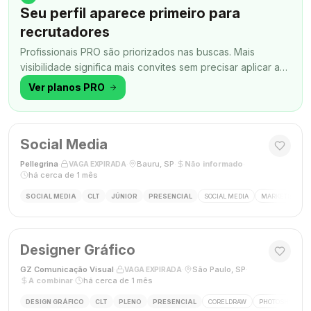
Seu perfil aparece primeiro para
recrutadores
Profissionais PRO são priorizados nas buscas. Mais
visibilidade significa mais convites sem precisar aplicar a
todo momento.
Ver planos PRO
Social Media
Pellegrina
·
·
Bauru, SP
·
Não informado
·
VAGA EXPIRADA
há cerca de 1 mês
SOCIAL MEDIA
CLT
JÚNIOR
PRESENCIAL
SOCIAL MEDIA
MARKETING DIG
Designer Gráfico
GZ Comunicação Visual
·
·
São Paulo, SP
·
VAGA EXPIRADA
A combinar
·
há cerca de 1 mês
DESIGN GRÁFICO
CLT
PLENO
PRESENCIAL
CORELDRAW
PHOTOSHOP