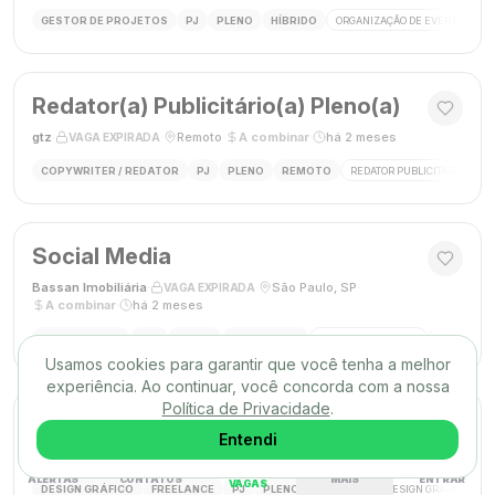
GESTOR DE PROJETOS
PJ
PLENO
HÍBRIDO
ORGANIZAÇÃO DE EVENTOS
Redator(a) Publicitário(a) Pleno(a)
gtz
·
·
Remoto
·
A combinar
·
há 2 meses
VAGA EXPIRADA
COPYWRITER / REDATOR
PJ
PLENO
REMOTO
REDATOR PUBLICITÁRIO
C
Social Media
Bassan Imobiliária
·
·
São Paulo, SP
·
VAGA EXPIRADA
A combinar
·
há 2 meses
SOCIAL MEDIA
CLT
PLENO
PRESENCIAL
MARKETING DIGITAL
REDES SOC
Usamos cookies para garantir que você tenha a melhor
experiência. Ao continuar, você concorda com a nossa
Política de Privacidade
.
DESIGNER GRÁFICO(A)
Entendi
Agência Mūse
·
·
Remoto
·
há 2 meses
VAGA EXPIRADA
ALERTAS
CONTATOS
MAIS
ENTRAR
VAGAS
DESIGN GRÁFICO
FREELANCE
PJ
PLENO
REMOTO
DESIGN GRÁFICO
B