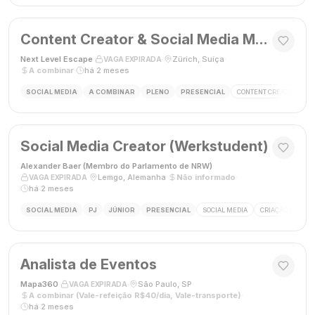
Content Creator & Social Media Manager
Next Level Escape
·
·
Zürich, Suíça
·
VAGA EXPIRADA
A combinar
·
há 2 meses
SOCIAL MEDIA
A COMBINAR
PLENO
PRESENCIAL
CONTENT CREATOR
S
Social Media Creator (Werkstudent)
Alexander Baer (Membro do Parlamento de NRW)
·
·
Lemgo, Alemanha
·
Não informado
·
VAGA EXPIRADA
há 2 meses
SOCIAL MEDIA
PJ
JÚNIOR
PRESENCIAL
SOCIAL MEDIA
CRIAÇÃO DE CON
Analista de Eventos
Mapa360
·
·
São Paulo, SP
·
VAGA EXPIRADA
A combinar (Vale-refeição R$40/dia, Vale-transporte)
·
há 2 meses