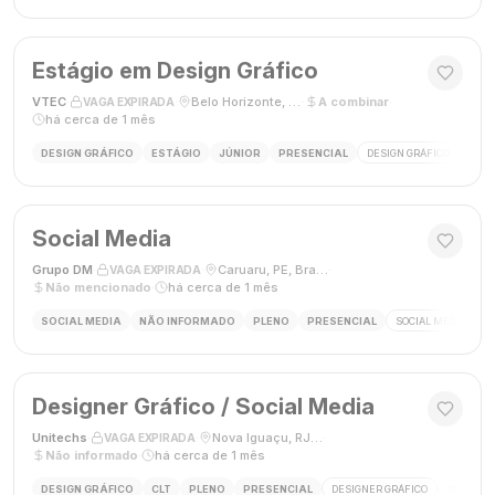
Estágio em Design Gráfico
VTEC
·
·
Belo Horizonte, MG
·
A combinar
·
VAGA EXPIRADA
há cerca de 1 mês
DESIGN GRÁFICO
ESTÁGIO
JÚNIOR
PRESENCIAL
DESIGN GRÁFICO
PHO
Social Media
Grupo DM
·
·
Caruaru, PE, Brasil
·
VAGA EXPIRADA
Não mencionado
·
há cerca de 1 mês
SOCIAL MEDIA
NÃO INFORMADO
PLENO
PRESENCIAL
SOCIAL MEDIA
G
Designer Gráfico / Social Media
Unitechs
·
·
Nova Iguaçu, RJ, Brasil
·
VAGA EXPIRADA
Não informado
·
há cerca de 1 mês
DESIGN GRÁFICO
CLT
PLENO
PRESENCIAL
DESIGNER GRÁFICO
SOCIAL M