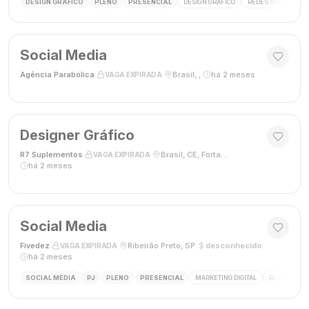
DESIGN GRÁFICO
PLENO
PRESENCIAL
DESIGN GRÁFICO
REDES SOCIAIS
Social Media
Agência Parabólica
·
·
Brasil, ,
·
há 2 meses
VAGA EXPIRADA
Designer Gráfico
R7 Suplementos
·
·
Brasil, CE, Fortaleza
·
VAGA EXPIRADA
há 2 meses
Social Media
Fivedez
·
·
Ribeirão Preto, SP
·
desconhecido
·
VAGA EXPIRADA
há 2 meses
SOCIAL MEDIA
PJ
PLENO
PRESENCIAL
MARKETING DIGITAL
REDES SOCIA