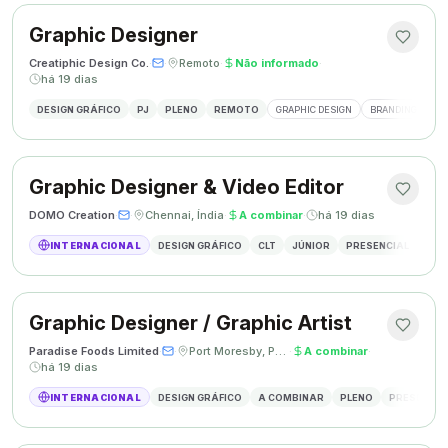
Graphic Designer
Creatiphic Design Co.
·
·
Remoto
·
Não informado
·
há 19 dias
DESIGN GRÁFICO
PJ
PLENO
REMOTO
GRAPHIC DESIGN
BRANDING
SO
Graphic Designer & Video Editor
DOMO Creation
·
·
Chennai, Índia
·
A combinar
·
há 19 dias
INTERNACIONAL
DESIGN GRÁFICO
CLT
JÚNIOR
PRESENCIAL
GRAP
Graphic Designer / Graphic Artist
Paradise Foods Limited
·
·
Port Moresby, Papua Nova Guiné
·
A combinar
·
há 19 dias
INTERNACIONAL
DESIGN GRÁFICO
A COMBINAR
PLENO
PRESENCIA