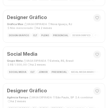
Designer Gráfico
Gráfica Max
·
·
Nova Iguaçu, RJ
·
VAGA EXPIRADA
Não mencionado
·
há 2 meses
DESIGN GRÁFICO
CLT
PLENO
PRESENCIAL
DESIGN GRÁFICO
FECHAMENT
Social Media
Grupo Meta
·
·
Estrela, RS, Brasil
·
VAGA EXPIRADA
R$ 1.500,00
·
há 2 meses
SOCIAL MEDIA
CLT
JÚNIOR
PRESENCIAL
SOCIAL MEDIA MARKETING
GES
Designer Gráfico
Agência Rampa
·
·
São Paulo, SP
·
A combinar
VAGA EXPIRADA
·
há 2 meses