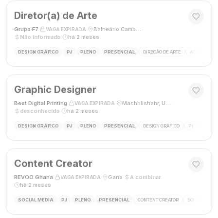
Diretor(a) de Arte
Grupo F7
·
·
Balneário Camboriú, SC, Brasil
·
VAGA EXPIRADA
Não informado
·
há 2 meses
DESIGN GRÁFICO
PJ
PLENO
PRESENCIAL
DIREÇÃO DE ARTE
ADOBE CREAT
Graphic Designer
Best Digital Printing
·
·
Machhlishahr, Uttar Pradesh, Índia
·
VAGA EXPIRADA
desconhecido
·
há 2 meses
DESIGN GRÁFICO
PJ
PLENO
PRESENCIAL
DESIGN GRÁFICO
PHOTOSHOP
Content Creator
REVOO Ghana
·
·
Gana
·
A combinar
·
VAGA EXPIRADA
há 2 meses
SOCIAL MEDIA
PJ
PLENO
PRESENCIAL
CONTENT CREATOR
SOCIAL MEDI