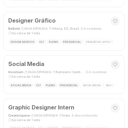
Designer Gráfico
BeBold
·
·
Vitória, ES, Brasil
·
A combinar
·
VAGA EXPIRADA
há cerca de 1 mês
DESIGN GRÁFICO
CLT
PLENO
PRESENCIAL
CRIAÇÃO DE LAYOUTS
MÍDIAS
Social Media
Incomum
·
·
Balneário Camboriú, SC
·
A combinar
·
VAGA EXPIRADA
há cerca de 1 mês
SOCIAL MEDIA
CLT
PLENO
PRESENCIAL
SOCIAL MEDIA
MARKETING DIGI
Graphic Designer Intern
Creatorzpace
·
·
Índia
·
desconhecido
·
VAGA EXPIRADA
há cerca de 1 mês