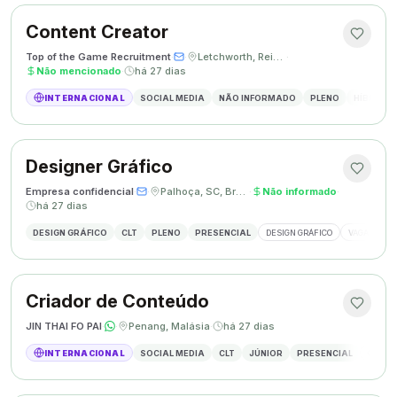
Content Creator
Top of the Game Recruitment
·
·
Letchworth, Reino Unido
·
Não mencionado
·
há 27 dias
INTERNACIONAL
SOCIAL MEDIA
NÃO INFORMADO
PLENO
HÍBRIDO
Designer Gráfico
Empresa confidencial
·
·
Palhoça, SC, Brasil
·
Não informado
·
há 27 dias
DESIGN GRÁFICO
CLT
PLENO
PRESENCIAL
DESIGN GRÁFICO
VAGA DESIG
Criador de Conteúdo
JIN THAI FO PAI
·
·
Penang, Malásia
·
há 27 dias
INTERNACIONAL
SOCIAL MEDIA
CLT
JÚNIOR
PRESENCIAL
CRIAÇÃ