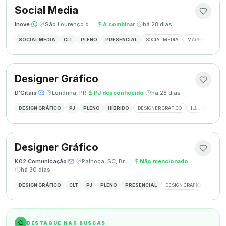
Social Media
Inove
·
·
São Lourenço do Oeste, SC
·
A combinar
·
há 28 dias
SOCIAL MEDIA
CLT
PLENO
PRESENCIAL
SOCIAL MEDIA
MARKETING DIGI
Designer Gráfico
D'Gitais
·
·
Londrina, PR
·
PJ desconhecido
·
há 28 dias
DESIGN GRÁFICO
PJ
PLENO
HÍBRIDO
DESIGNER GRÁFICO
ILLUSTRATOR
Designer Gráfico
K02 Comunicação
·
·
Palhoça, SC, Brasil
·
Não mencionado
·
há 30 dias
DESIGN GRÁFICO
CLT
PJ
PLENO
PRESENCIAL
DESIGN GRÁFICO
REDES
DESTAQUE NAS BUSCAS