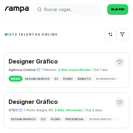
SEJA PRO
1572 TALENTOS ONLINE
Recentes
Designer Gráfico
Agência Criativa
·
·
Remoto
·
Não especificado
·
há 1 dia
NOVO
DESIGN GRÁFICO
PJ
PLENO
REMOTO
DESIGNER GRÁFICO
IDE
Designer Gráfico
VTEC
·
·
Porto Alegre, RS
·
Não informado
·
há 3 dias
DESIGN GRÁFICO
CLT
PLENO
PRESENCIAL
DESIGN GRÁFICO
MÍDIAS SOC