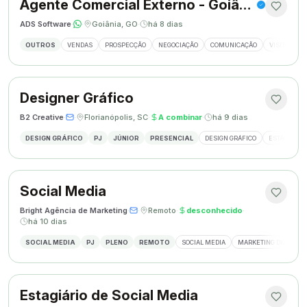
Agente Comercial Externo - Goiânia
ADS Software
·
·
Goiânia, GO
·
há 8 dias
OUTROS
VENDAS
PROSPECÇÃO
NEGOCIAÇÃO
COMUNICAÇÃO
VISITAS EX
Designer Gráfico
B2 Creative
·
·
Florianópolis, SC
·
A combinar
·
há 9 dias
DESIGN GRÁFICO
PJ
JÚNIOR
PRESENCIAL
DESIGN GRÁFICO
ESTÁGIO DE
Social Media
Bright Agência de Marketing
·
·
Remoto
·
desconhecido
·
há 10 dias
SOCIAL MEDIA
PJ
PLENO
REMOTO
SOCIAL MEDIA
MARKETING DIGITAL
Estagiário de Social Media