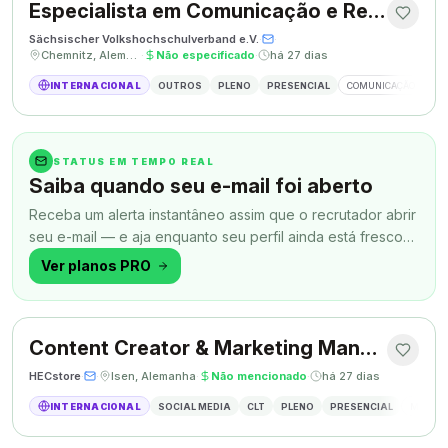
Especialista em Comunicação e Relações Públicas
Sächsischer Volkshochschulverband e.V.
·
·
Chemnitz, Alemanha
·
Não especificado
·
há 27 dias
INTERNACIONAL
OUTROS
PLENO
PRESENCIAL
COMUNICAÇÃO
RE
STATUS EM TEMPO REAL
Saiba quando seu e-mail foi aberto
Receba um alerta instantâneo assim que o recrutador abrir
seu e-mail — e aja enquanto seu perfil ainda está fresco
na memória.
Ver planos PRO
Content Creator & Marketing Manager
HECstore
·
·
Isen, Alemanha
·
Não mencionado
·
há 27 dias
INTERNACIONAL
SOCIAL MEDIA
CLT
PLENO
PRESENCIAL
MARKETI