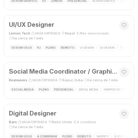
DESIGN GRÁFICO
PJ
JÚNIOR
PRESENCIAL
DESIGN GRÁFICO
ESTÁGIO DE
UI/UX Designer
Lemon Tech
·
·
Nepal
·
Não mencionado
·
VAGA EXPIRADA
há cerca de 1 mês
DESIGN UX/UI
PJ
PLENO
REMOTO
UI DESIGN
UX DESIGN
FIGMA
P
Social Media Coordinator / Graphic Designer
Realwaves
·
·
Raipur, Índia
·
há cerca de 1 mês
VAGA EXPIRADA
SOCIAL MEDIA
PLENO
PRESENCIAL
SOCIAL MEDIA
GRAPHIC DESIGN
MAR
Digital Designer
Barn
·
·
Reino Unido
·
A combinar
·
VAGA EXPIRADA
há cerca de 1 mês
DESIGN UX/UI
A COMBINAR
PLENO
REMOTO
SHOPIFY
E-COMMERCE