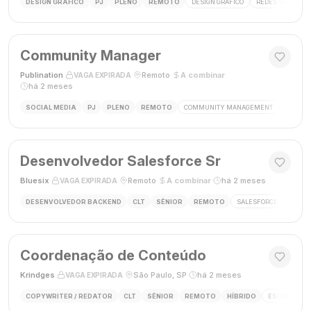
DESIGN GRÁFICO
PJ
PLENO
REMOTO
DESIGN GRÁFICO
REDES SOCIAIS
Community Manager
Publination
·
·
Remoto
·
A combinar
·
VAGA EXPIRADA
há 2 meses
SOCIAL MEDIA
PJ
PLENO
REMOTO
COMMUNITY MANAGEMENT
SOCIAL
Desenvolvedor Salesforce Sr
Bluesix
·
·
Remoto
·
A combinar
·
há 2 meses
VAGA EXPIRADA
DESENVOLVEDOR BACKEND
CLT
SÊNIOR
REMOTO
SALESFORCE
APEX
Coordenação de Conteúdo
Krindges
·
·
São Paulo, SP
·
há 2 meses
VAGA EXPIRADA
COPYWRITER / REDATOR
CLT
SÊNIOR
REMOTO
HÍBRIDO
ESTRATEGIA 