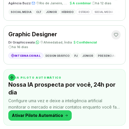
Agência Buzz
·
·
Rio de Janeiro, Brasil
·
A combinar
·
há 12 dias
SOCIAL MEDIA
CLT
JÚNIOR
HÍBRIDO
ESTÁGIO
SOCIAL MEDIA
CRIAÇÃ
Graphic Designer
Dr Graphicswala
·
·
Ahmedabad, Índia
·
Confidencial
·
há 16 dias
INTERNACIONAL
DESIGN GRÁFICO
PJ
JÚNIOR
PRESENCIAL
DESIG
IA PILOTO AUTOMÁTICO
Nossa IA prospecta por você, 24h por
dia
Configure uma vez e deixe a inteligência artificial
monitorar o mercado e iniciar contatos enquanto você faz
outra coisa.
Ativar Piloto Automático