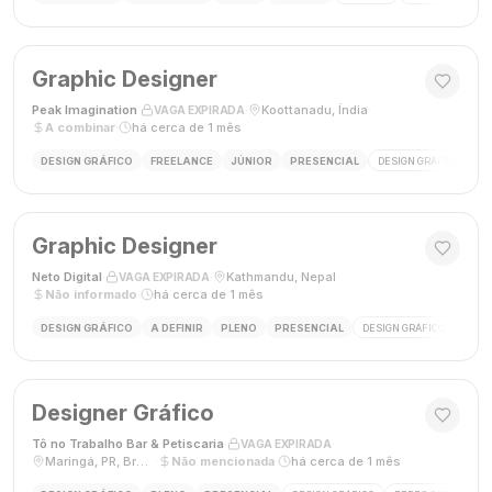
Graphic Designer
Peak Imagination
·
·
Koottanadu, Índia
·
VAGA EXPIRADA
A combinar
·
há cerca de 1 mês
DESIGN GRÁFICO
FREELANCE
JÚNIOR
PRESENCIAL
DESIGN GRÁFICO
LO
Graphic Designer
Neto Digital
·
·
Kathmandu, Nepal
·
VAGA EXPIRADA
Não informado
·
há cerca de 1 mês
DESIGN GRÁFICO
A DEFINIR
PLENO
PRESENCIAL
DESIGN GRÁFICO
MÍDI
Designer Gráfico
Tô no Trabalho Bar & Petiscaria
·
·
VAGA EXPIRADA
Maringá, PR, Brasil
·
Não mencionada
·
há cerca de 1 mês