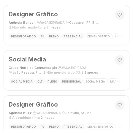
Designer Gráfico
Agência Balloon
·
·
Cascavel, PR, Brasil
·
VAGA EXPIRADA
Não informado
·
há 2 meses
DESIGN GRÁFICO
PJ
PLENO
PRESENCIAL
DESIGN GRÁFICO
ADOBE PHOT
Social Media
Grupo Norte de Comunicação
·
·
VAGA EXPIRADA
João Pessoa, Paraíba, Brasil
·
Não mencionado
·
há 2 meses
SOCIAL MEDIA
CLT
PLENO
PRESENCIAL
SOCIAL MEDIA
MARKETING DIGI
Designer Gráfico
Agência Buzz
·
·
Joinville, SC, Brasil
·
VAGA EXPIRADA
A combinar
·
há 2 meses
DESIGN GRÁFICO
PJ
PLENO
PRESENCIAL
DESIGNER GRÁFICO
DESIGN