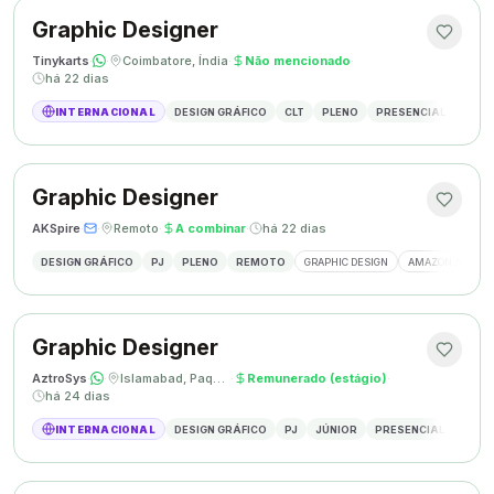
Graphic Designer
Tinykarts
·
·
Coimbatore, Índia
·
Não mencionado
·
há 22 dias
INTERNACIONAL
DESIGN GRÁFICO
CLT
PLENO
PRESENCIAL
DESIG
Graphic Designer
AKSpire
·
·
Remoto
·
A combinar
·
há 22 dias
DESIGN GRÁFICO
PJ
PLENO
REMOTO
GRAPHIC DESIGN
AMAZON A+ CON
Graphic Designer
AztroSys
·
·
Islamabad, Paquistão
·
Remunerado (estágio)
·
há 24 dias
INTERNACIONAL
DESIGN GRÁFICO
PJ
JÚNIOR
PRESENCIAL
DESIG