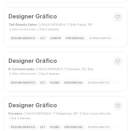
Designer Gráfico
Taif Beauty Salon
·
·
São Paulo, SP
·
VAGA EXPIRADA
desconhecido
·
há 2 meses
DESIGN GRÁFICO
CLT
JÚNIOR
PRESENCIAL
DESIGN GRÁFICO
REDES SOC
Designer Gráfico
B Comunicação
·
·
Caruaru, PE, Brasil
·
VAGA EXPIRADA
Não informado
·
há 2 meses
DESIGN GRÁFICO
CLT
PLENO
PRESENCIAL
DESIGN GRÁFICO
ADOBE PHO
Designer Gráfico
Focados
·
·
Campinas, SP
·
Não especificado
·
VAGA EXPIRADA
há 2 meses
DESIGN GRÁFICO
CLT
PLENO
PRESENCIAL
DESIGN GRÁFICO
PHOTOSHOP