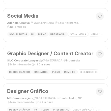
Social Media
Agência Criativa
·
·
Belo Horizonte, Brasil
·
VAGA EXPIRADA
há 2 meses
SOCIAL MEDIA
PJ
PLENO
PRESENCIAL
SOCIAL MEDIA
MARKETING DIGIT
Graphic Designer / Content Creator
SILO Corporate Lawyer
·
·
Indonésia
·
VAGA EXPIRADA
Não informado
·
há 2 meses
DESIGN GRÁFICO
FREELANCE
PLENO
REMOTO
DESIGN GRÁFICO
CRIAÇÃ
Designer Gráfico
M9 Comunicação
·
·
Santo André, SP
·
VAGA EXPIRADA
Não mencionado
·
há 2 meses
DESIGN GRÁFICO
PJ
PLENO
PRESENCIAL
DESIGN GRÁFICO
DESIGNER