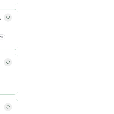
lações Públicas
AS