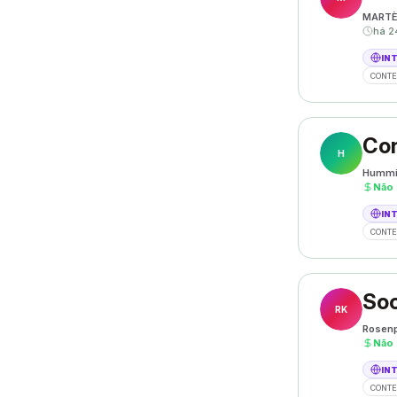
MART
há 2
IN
CONTE
Con
H
Hummi
Não
IN
CONTE
Soc
RK
Rosenp
Não
IN
CONTE