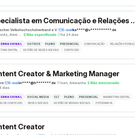
Especialista em Comunicação e Re
scher Volkshochschulverband e.V.
·
E-mail
ka****@v**********.de
·
Chemnitz, Alemanha
·
Não especificado
·
há 24 dias
TERNACIONAL
OUTROS
PLENO
PRESENCIAL
COMUNICAÇÃO
RELAÇÕES PÚBLIC
TING DIGITAL
GESTÃO DE REDES SOCIAIS
CONTEÚDO
tent Creator & Marketing Manager
re
·
E-mail
in****@h*******.de
·
Isen, Alemanha
·
Não mencionado
·
4 dias
TERNACIONAL
SOCIAL MEDIA
CLT
PLENO
PRESENCIAL
MARKETING DIGITAL
ÃO DE CONTEÚDO
REDES SOCIAIS
GESTÃO DE MÍDIAS SOCIAIS
FOTOGRAFIA
tent Creator