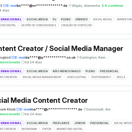
ÈS
·
E-mail
ko****@m*************.de
·
Allgäu, Alemanha
·
A combinar
·
4 dias
TERNACIONAL
SOCIAL MEDIA
PJ
PLENO
HÍBRIDO
SOCIAL MEDIA
MARKETING
ÚDO DIGITAL
GESTÃO DE COMUNIDADES
CRIAÇÃO DE CONTEÚDO
tent Creator / Social Media Manager
ngbird
·
E-mail
da****@p***********.co.uk
·
Darlington, Reino Unido
·
 mencionado
·
há 24 dias
TERNACIONAL
SOCIAL MEDIA
NÃO MENCIONADO
PLENO
PRESENCIAL
NT CREATION
SOCIAL MEDIA MANAGEMENT
VIDEO EDITING
PHOTOGRAPHY
REELS
ial Media Content Creator
ark Klinik
·
E-mail
ma****@r**************.de
·
Darmstadt, Alemanha
·
 mencionado
·
há 24 dias
TERNACIONAL
SOCIAL MEDIA
FREELANCE
JÚNIOR
PRESENCIAL
SOCIAL MEDI
NT CREATOR
INSTAGRAM
TIKTOK
MARKETING DIGITAL