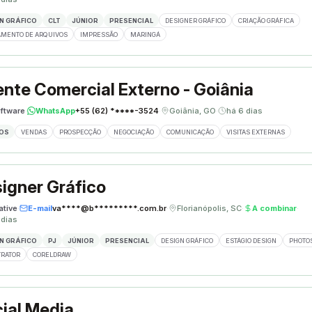
N GRÁFICO
CLT
JÚNIOR
PRESENCIAL
DESIGNER GRÁFICO
CRIAÇÃO GRÁFICA
MENTO DE ARQUIVOS
IMPRESSÃO
MARINGÁ
nte Comercial Externo - Goiânia
ftware
·
WhatsApp
+55 (62) *****-3524
·
Goiânia, GO
·
há 6 dias
OS
VENDAS
PROSPECÇÃO
NEGOCIAÇÃO
COMUNICAÇÃO
VISITAS EXTERNAS
igner Gráfico
ative
·
E-mail
va****@b*********.com.br
·
Florianópolis, SC
·
A combinar
·
 dias
N GRÁFICO
PJ
JÚNIOR
PRESENCIAL
DESIGN GRÁFICO
ESTÁGIO DESIGN
PHOTO
TRATOR
CORELDRAW
ial Media