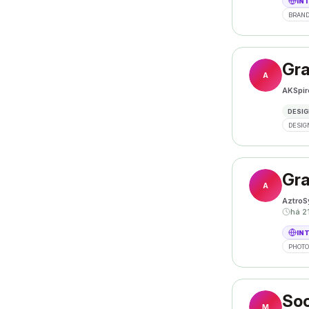
IN
BRAND
Gra
A
AKSpir
DESIG
DESIG
Gra
A
AztroS
há 2
IN
PHOT
Soc
M