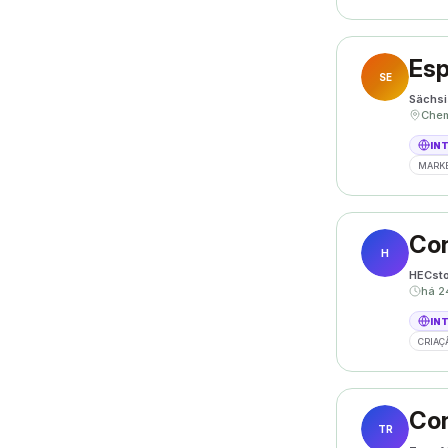
SE
Sächsi
IN
MARKE
Con
H
HECsto
há 2
IN
CRIAÇ
Con
TR