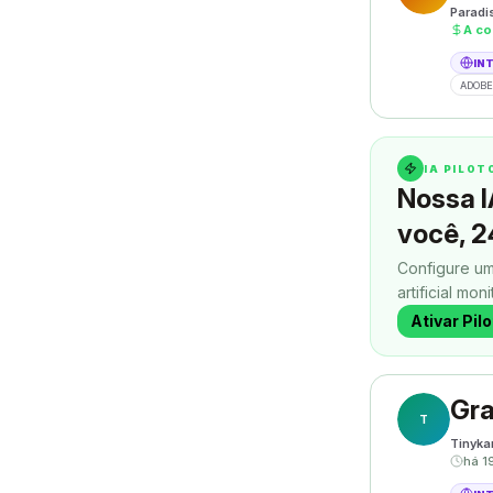
Paradi
A co
IN
ADOBE
IA PILO
Nossa I
você, 2
Configure um
artificial mon
contatos enq
Ativar Pil
Gra
T
Tinyka
há 1