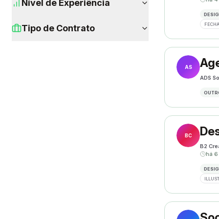
Nível de Experiência
DESIG
FECHA
Tipo de Contrato
Age
AS
ADS So
OUTR
Des
BC
B2 Cre
há 6
DESIG
ILLUS
Soc