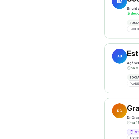
BM
Bright
des
SOCIA
FACEB
Est
AB
Agênci
há 9
SOCIA
PLANE
Gra
DG
Dr Gra
há 1
IN
ADOBE