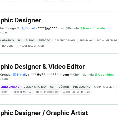
phic Designer
phic Design Co.
·
E-mail
cr****@g****.com
·
Remoto
·
Não informado
·
6 dias
N GRÁFICO
PJ
PLENO
REMOTO
GRAPHIC DESIGN
BRANDING
SOCIAL MEDIA DE
 PHOTOSHOP
ADOBE ILLUSTRATOR
phic Designer & Video Editor
Creation
·
E-mail
ca****@d***********.com
·
Chennai, Índia
·
A combinar
·
6 dias
TERNACIONAL
DESIGN GRÁFICO
CLT
JÚNIOR
PRESENCIAL
GRAPHIC DESIGN
EDITING
SOCIAL MEDIA
ADOBE PHOTOSHOP
ADOBE PREMIERE PRO
phic Designer / Graphic Artist