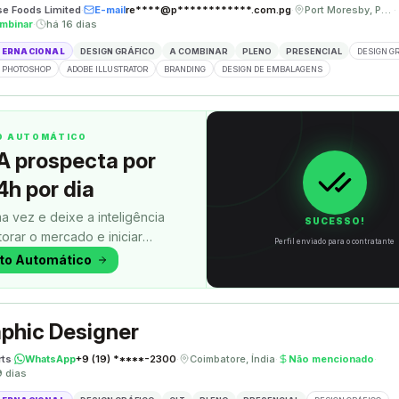
se Foods Limited
·
E-mail
re****@p************.com.pg
·
Port Moresby, Papua Nova Guiné
·
mbinar
·
há 16 dias
TERNACIONAL
DESIGN GRÁFICO
A COMBINAR
PLENO
PRESENCIAL
DESIGN G
 PHOTOSHOP
ADOBE ILLUSTRATOR
BRANDING
DESIGN DE EMBALAGENS
TO AUTOMÁTICO
A prospecta por
4h por dia
a vez e deixe a inteligência
SUCESSO!
itorar o mercado e iniciar
Perfil enviado para o contratante
uanto você faz outra coisa.
oto Automático
phic Designer
rts
·
WhatsApp
+9 (19) *****-2300
·
Coimbatore, Índia
·
Não mencionado
·
9 dias