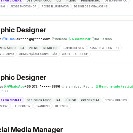
TERNACIONAL
DESIGN GRÁFICO
CLT
PLENO
PRESENCIAL
DESIGN GRÁFICO
ING
ADOBE PHOTOSHOP
ADOBE ILLUSTRATOR
DESIGN DE EMBALAGENS
phic Designer
e
·
E-mail
ak****@g****.com
·
Remoto
·
A combinar
·
há 19 dias
N GRÁFICO
PJ
PLENO
REMOTO
GRAPHIC DESIGN
AMAZON A+ CONTENT
N CRIATIVO
OTIMIZAÇÃO DE CONVERSÃO
ADOBE PHOTOSHOP
phic Designer
ys
·
WhatsApp
+55 (03) *****-8886
·
Islamabad, Paquistão
·
Remunerado (estági
1 dias
TERNACIONAL
DESIGN GRÁFICO
PJ
JÚNIOR
PRESENCIAL
DESIGN GRÁFICO
OSHOP
ILLUSTRATOR
BRANDING
UI DESIGN
ial Media Manager