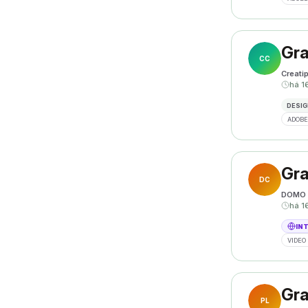
Gra
CC
Creati
há 1
DESIG
ADOBE
Gra
DC
DOMO 
há 1
IN
VIDEO 
Gra
PL