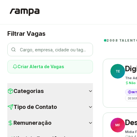
Filtrar Vagas
2008 TALENT
Criar Alerta de Vagas
Dig
TE
The Ad
Não 
Categorias
IN
DESIG
Tipo de Contato
Des
Remuneração
MF
Mídia F
há 4