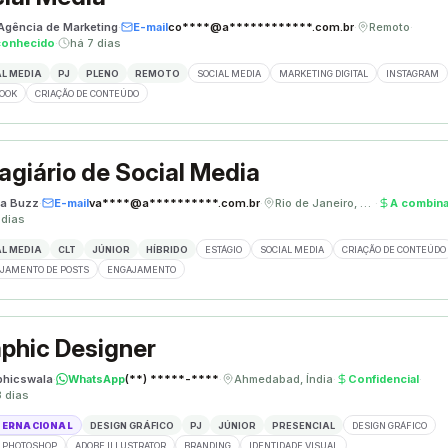
 Agência de Marketing
·
E-mail
co****@a************.com.br
·
Remoto
·
conhecido
·
há 7 dias
L MEDIA
PJ
PLENO
REMOTO
SOCIAL MEDIA
MARKETING DIGITAL
INSTAGRAM
OOK
CRIAÇÃO DE CONTEÚDO
agiário de Social Media
a Buzz
·
E-mail
va****@a**********.com.br
·
Rio de Janeiro, Brasil
·
A combina
 dias
L MEDIA
CLT
JÚNIOR
HÍBRIDO
ESTÁGIO
SOCIAL MEDIA
CRIAÇÃO DE CONTEÚDO
JAMENTO DE POSTS
ENGAJAMENTO
phic Designer
phicswala
·
WhatsApp
(**) *****-****
·
Ahmedabad, Índia
·
Confidencial
·
3 dias
TERNACIONAL
DESIGN GRÁFICO
PJ
JÚNIOR
PRESENCIAL
DESIGN GRÁFICO
 PHOTOSHOP
ADOBE ILLUSTRATOR
BRANDING
IDENTIDADE VISUAL