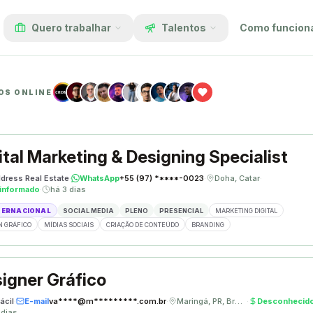
Quero trabalhar
Talentos
Como funcion
OS ONLINE
ital Marketing & Designing Specialist
dress Real Estate
·
WhatsApp
+55 (97) *****-0023
·
Doha, Catar
·
informado
·
há 3 dias
TERNACIONAL
SOCIAL MEDIA
PLENO
PRESENCIAL
MARKETING DIGITAL
N GRÁFICO
MÍDIAS SOCIAIS
CRIAÇÃO DE CONTEÚDO
BRANDING
igner Gráfico
ácil
·
E-mail
va****@m*********.com.br
·
Maringá, PR, Brasil
·
Desconhecid
 dias