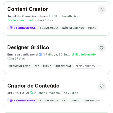
Content Creator
Top of the Game Recruitment
·
·
Letchworth, Reino Unido
·
Não mencionado
·
há 27 dias
INTERNACIONAL
SOCIAL MEDIA
NÃO INFORMADO
PLENO
HÍBRIDO
Designer Gráfico
Empresa confidencial
·
·
Palhoça, SC, Brasil
·
Não informado
·
há 27 dias
DESIGN GRÁFICO
CLT
PLENO
PRESENCIAL
DESIGN GRÁFICO
VAGA DESIG
Criador de Conteúdo
JIN THAI FO PAI
·
·
Penang, Malásia
·
há 27 dias
INTERNACIONAL
SOCIAL MEDIA
CLT
JÚNIOR
PRESENCIAL
CRIAÇÃ