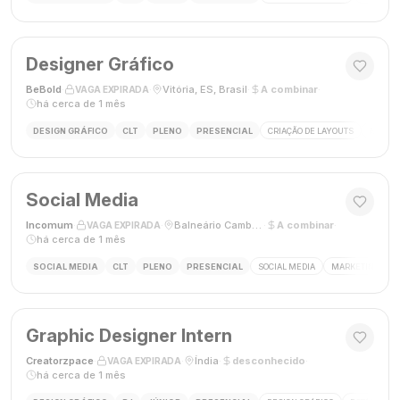
Designer Gráfico
BeBold
·
·
Vitória, ES, Brasil
·
A combinar
·
VAGA EXPIRADA
há cerca de 1 mês
DESIGN GRÁFICO
CLT
PLENO
PRESENCIAL
CRIAÇÃO DE LAYOUTS
MÍDIAS
Social Media
Incomum
·
·
Balneário Camboriú, SC
·
A combinar
·
VAGA EXPIRADA
há cerca de 1 mês
SOCIAL MEDIA
CLT
PLENO
PRESENCIAL
SOCIAL MEDIA
MARKETING DIGI
Graphic Designer Intern
Creatorzpace
·
·
Índia
·
desconhecido
·
VAGA EXPIRADA
há cerca de 1 mês