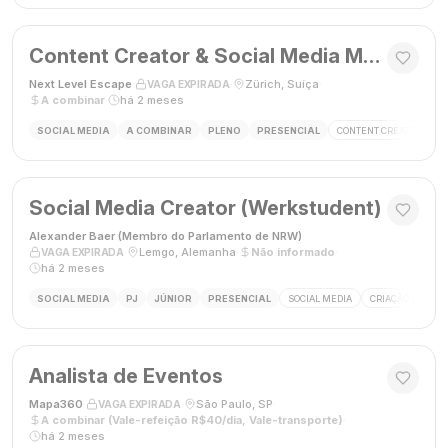
Content Creator & Social Media Manager
Next Level Escape
·
·
Zürich, Suíça
·
VAGA EXPIRADA
A combinar
·
há 2 meses
SOCIAL MEDIA
A COMBINAR
PLENO
PRESENCIAL
CONTENT CREATOR
S
Social Media Creator (Werkstudent)
Alexander Baer (Membro do Parlamento de NRW)
·
·
Lemgo, Alemanha
·
Não informado
·
VAGA EXPIRADA
há 2 meses
SOCIAL MEDIA
PJ
JÚNIOR
PRESENCIAL
SOCIAL MEDIA
CRIAÇÃO DE CON
Analista de Eventos
Mapa360
·
·
São Paulo, SP
·
VAGA EXPIRADA
A combinar (Vale-refeição R$40/dia, Vale-transporte)
·
há 2 meses