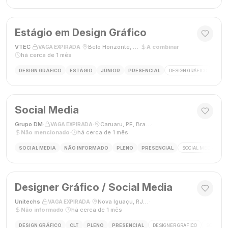
Estágio em Design Gráfico
VTEC
·
·
Belo Horizonte, MG
·
A combinar
·
VAGA EXPIRADA
há cerca de 1 mês
DESIGN GRÁFICO
ESTÁGIO
JÚNIOR
PRESENCIAL
DESIGN GRÁFICO
PHO
Social Media
Grupo DM
·
·
Caruaru, PE, Brasil
·
VAGA EXPIRADA
Não mencionado
·
há cerca de 1 mês
SOCIAL MEDIA
NÃO INFORMADO
PLENO
PRESENCIAL
SOCIAL MEDIA
G
Designer Gráfico / Social Media
Unitechs
·
·
Nova Iguaçu, RJ, Brasil
·
VAGA EXPIRADA
Não informado
·
há cerca de 1 mês
DESIGN GRÁFICO
CLT
PLENO
PRESENCIAL
DESIGNER GRÁFICO
SOCIAL M