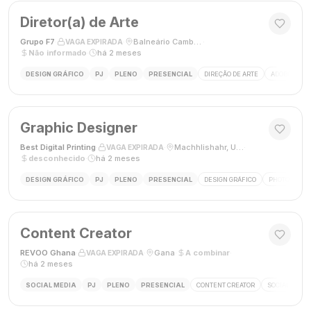
Diretor(a) de Arte
Grupo F7
·
·
Balneário Camboriú, SC, Brasil
·
VAGA EXPIRADA
Não informado
·
há 2 meses
DESIGN GRÁFICO
PJ
PLENO
PRESENCIAL
DIREÇÃO DE ARTE
ADOBE CREAT
Graphic Designer
Best Digital Printing
·
·
Machhlishahr, Uttar Pradesh, Índia
·
VAGA EXPIRADA
desconhecido
·
há 2 meses
DESIGN GRÁFICO
PJ
PLENO
PRESENCIAL
DESIGN GRÁFICO
PHOTOSHOP
Content Creator
REVOO Ghana
·
·
Gana
·
A combinar
·
VAGA EXPIRADA
há 2 meses
SOCIAL MEDIA
PJ
PLENO
PRESENCIAL
CONTENT CREATOR
SOCIAL MEDI