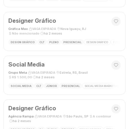
Designer Gráfico
Gráfica Max
·
·
Nova Iguaçu, RJ
·
VAGA EXPIRADA
Não mencionado
·
há 2 meses
DESIGN GRÁFICO
CLT
PLENO
PRESENCIAL
DESIGN GRÁFICO
FECHAMENT
Social Media
Grupo Meta
·
·
Estrela, RS, Brasil
·
VAGA EXPIRADA
R$ 1.500,00
·
há 2 meses
SOCIAL MEDIA
CLT
JÚNIOR
PRESENCIAL
SOCIAL MEDIA MARKETING
GES
Designer Gráfico
Agência Rampa
·
·
São Paulo, SP
·
A combinar
VAGA EXPIRADA
·
há 2 meses