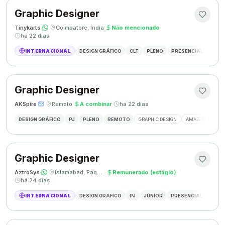
Graphic Designer
Tinykarts
·
·
Coimbatore, Índia
·
Não mencionado
·
há 22 dias
INTERNACIONAL
DESIGN GRÁFICO
CLT
PLENO
PRESENCIAL
DESIG
Graphic Designer
AKSpire
·
·
Remoto
·
A combinar
·
há 22 dias
DESIGN GRÁFICO
PJ
PLENO
REMOTO
GRAPHIC DESIGN
AMAZON A+ CON
Graphic Designer
AztroSys
·
·
Islamabad, Paquistão
·
Remunerado (estágio)
·
há 24 dias
INTERNACIONAL
DESIGN GRÁFICO
PJ
JÚNIOR
PRESENCIAL
DESIG