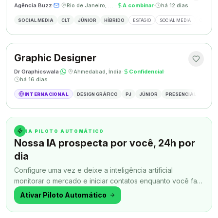
Agência Buzz
·
·
Rio de Janeiro, Brasil
·
A combinar
·
há 12 dias
SOCIAL MEDIA
CLT
JÚNIOR
HÍBRIDO
ESTÁGIO
SOCIAL MEDIA
CRIAÇÃ
Graphic Designer
Dr Graphicswala
·
·
Ahmedabad, Índia
·
Confidencial
·
há 16 dias
INTERNACIONAL
DESIGN GRÁFICO
PJ
JÚNIOR
PRESENCIAL
DESIG
IA PILOTO AUTOMÁTICO
Nossa IA prospecta por você, 24h por
dia
Configure uma vez e deixe a inteligência artificial
monitorar o mercado e iniciar contatos enquanto você faz
outra coisa.
Ativar Piloto Automático