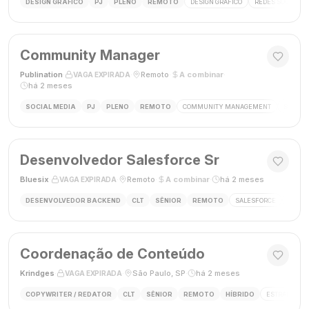
DESIGN GRÁFICO
PJ
PLENO
REMOTO
DESIGN GRÁFICO
REDES SOCIAIS
Community Manager
Publination
·
·
Remoto
·
A combinar
·
VAGA EXPIRADA
há 2 meses
SOCIAL MEDIA
PJ
PLENO
REMOTO
COMMUNITY MANAGEMENT
SOCIAL
Desenvolvedor Salesforce Sr
Bluesix
·
·
Remoto
·
A combinar
·
há 2 meses
VAGA EXPIRADA
DESENVOLVEDOR BACKEND
CLT
SÊNIOR
REMOTO
SALESFORCE
APEX
Coordenação de Conteúdo
Krindges
·
·
São Paulo, SP
·
há 2 meses
VAGA EXPIRADA
COPYWRITER / REDATOR
CLT
SÊNIOR
REMOTO
HÍBRIDO
ESTRATEGIA 