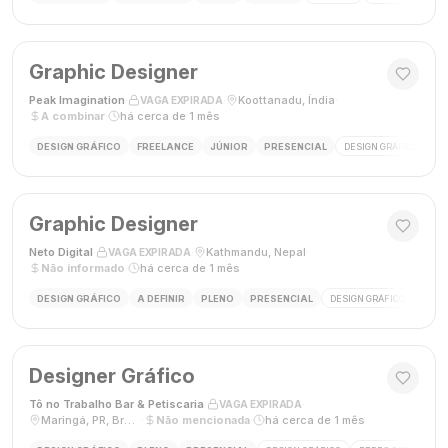
Graphic Designer
Peak Imagination
·
·
Koottanadu, Índia
·
VAGA EXPIRADA
A combinar
·
há cerca de 1 mês
DESIGN GRÁFICO
FREELANCE
JÚNIOR
PRESENCIAL
DESIGN GRÁFICO
LO
Graphic Designer
Neto Digital
·
·
Kathmandu, Nepal
·
VAGA EXPIRADA
Não informado
·
há cerca de 1 mês
DESIGN GRÁFICO
A DEFINIR
PLENO
PRESENCIAL
DESIGN GRÁFICO
MÍDI
Designer Gráfico
Tô no Trabalho Bar & Petiscaria
·
·
VAGA EXPIRADA
Maringá, PR, Brasil
·
Não mencionada
·
há cerca de 1 mês