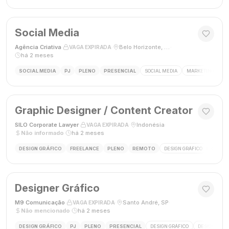
Social Media
Agência Criativa
·
·
Belo Horizonte, Brasil
·
VAGA EXPIRADA
há 2 meses
SOCIAL MEDIA
PJ
PLENO
PRESENCIAL
SOCIAL MEDIA
MARKETING DIGIT
Graphic Designer / Content Creator
SILO Corporate Lawyer
·
·
Indonésia
·
VAGA EXPIRADA
Não informado
·
há 2 meses
DESIGN GRÁFICO
FREELANCE
PLENO
REMOTO
DESIGN GRÁFICO
CRIAÇÃ
Designer Gráfico
M9 Comunicação
·
·
Santo André, SP
·
VAGA EXPIRADA
Não mencionado
·
há 2 meses
DESIGN GRÁFICO
PJ
PLENO
PRESENCIAL
DESIGN GRÁFICO
DESIGNER