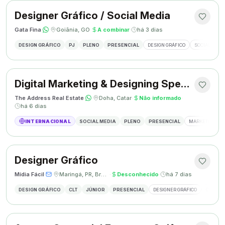
Designer Gráfico / Social Media
Gata Fina
·
·
Goiânia, GO
·
A combinar
·
há 3 dias
DESIGN GRÁFICO
PJ
PLENO
PRESENCIAL
DESIGN GRÁFICO
SOCIAL MEDI
Digital Marketing & Designing Specialist
The Address Real Estate
·
·
Doha, Catar
·
Não informado
·
há 6 dias
INTERNACIONAL
SOCIAL MEDIA
PLENO
PRESENCIAL
MARKETING DIG
Designer Gráfico
Mídia Fácil
·
·
Maringá, PR, Brasil
·
Desconhecido
·
há 7 dias
DESIGN GRÁFICO
CLT
JÚNIOR
PRESENCIAL
DESIGNER GRÁFICO
CRIAÇÃO