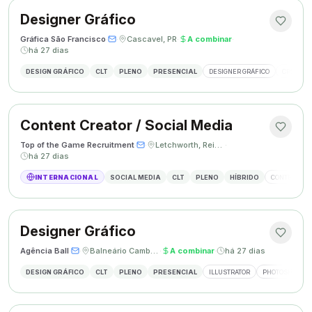
Designer Gráfico
Gráfica São Francisco
·
·
Cascavel, PR
·
A combinar
·
há 27 dias
DESIGN GRÁFICO
CLT
PLENO
PRESENCIAL
DESIGNER GRÁFICO
CRIAÇÃO 
Content Creator / Social Media
Top of the Game Recruitment
·
·
Letchworth, Reino Unido
·
há 27 dias
INTERNACIONAL
SOCIAL MEDIA
CLT
PLENO
HÍBRIDO
CONTENT CR
Designer Gráfico
Agência Ball
·
·
Balneário Camboriú, SC
·
A combinar
·
há 27 dias
DESIGN GRÁFICO
CLT
PLENO
PRESENCIAL
ILLUSTRATOR
PHOTOSHOP