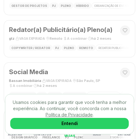
GESTOR DE PROJETOS
PJ
PLENO
HÍBRIDO
ORGANIZAÇÃO DE EVENTOS
Redator(a) Publicitário(a) Pleno(a)
gtz
·
·
Remoto
·
A combinar
·
há 2 meses
VAGA EXPIRADA
COPYWRITER / REDATOR
PJ
PLENO
REMOTO
REDATOR PUBLICITÁRIO
C
Social Media
Bassan Imobiliária
·
·
São Paulo, SP
·
VAGA EXPIRADA
A combinar
·
há 2 meses
SOCIAL MEDIA
CLT
PLENO
PRESENCIAL
MARKETING DIGITAL
REDES SOC
Usamos cookies para garantir que você tenha a melhor
experiência. Ao continuar, você concorda com a nossa
Política de Privacidade
.
DESIGNER GRÁFICO(A)
Entendi
Agência Mūse
·
·
Remoto
·
há 2 meses
VAGA EXPIRADA
ALERTAS
CONTATOS
MAIS
ENTRAR
VAGAS
DESIGN GRÁFICO
FREELANCE
PJ
PLENO
REMOTO
DESIGN GRÁFICO
B