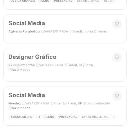
DESIGN GRÁFICO
PLENO
PRESENCIAL
DESIGN GRÁFICO
REDES SOCIAIS
Social Media
Agência Parabólica
·
·
Brasil, ,
·
há 2 meses
VAGA EXPIRADA
Designer Gráfico
R7 Suplementos
·
·
Brasil, CE, Fortaleza
·
VAGA EXPIRADA
há 2 meses
Social Media
Fivedez
·
·
Ribeirão Preto, SP
·
desconhecido
·
VAGA EXPIRADA
há 2 meses
SOCIAL MEDIA
PJ
PLENO
PRESENCIAL
MARKETING DIGITAL
REDES SOCIA