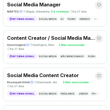
Social Media Manager
MARTÈS
·
·
Allgäu, Alemanha
·
A combinar
·
há 27 dias
INTERNACIONAL
SOCIAL MEDIA
PJ
PLENO
HÍBRIDO
SOCIAL MEDIA
Content Creator / Social Media Manager
Hummingbird
·
·
Darlington, Reino Unido
·
Não mencionado
·
há 27 dias
INTERNACIONAL
SOCIAL MEDIA
NÃO MENCIONADO
PLENO
PRESEN
Social Media Content Creator
Rosenpark Klinik
·
·
Darmstadt, Alemanha
·
Não mencionado
·
há 27 dias
INTERNACIONAL
SOCIAL MEDIA
FREELANCE
JÚNIOR
PRESENCIAL