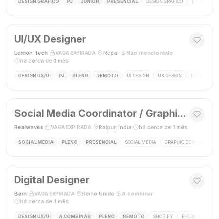
DESIGN GRÁFICO
PJ
JÚNIOR
PRESENCIAL
DESIGN GRÁFICO
ESTÁGIO DE
UI/UX Designer
Lemon Tech
·
·
Nepal
·
Não mencionado
·
VAGA EXPIRADA
há cerca de 1 mês
DESIGN UX/UI
PJ
PLENO
REMOTO
UI DESIGN
UX DESIGN
FIGMA
P
Social Media Coordinator / Graphic Designer
Realwaves
·
·
Raipur, Índia
·
há cerca de 1 mês
VAGA EXPIRADA
SOCIAL MEDIA
PLENO
PRESENCIAL
SOCIAL MEDIA
GRAPHIC DESIGN
MAR
Digital Designer
Barn
·
·
Reino Unido
·
A combinar
·
VAGA EXPIRADA
há cerca de 1 mês
DESIGN UX/UI
A COMBINAR
PLENO
REMOTO
SHOPIFY
E-COMMERCE