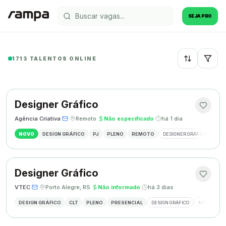
SEJA PRO
1713 TALENTOS ONLINE
Recentes
Designer Gráfico
Agência Criativa
·
·
Remoto
·
Não especificado
·
há 1 dia
NOVO
DESIGN GRÁFICO
PJ
PLENO
REMOTO
DESIGNER GRÁFICO
IDE
Designer Gráfico
VTEC
·
·
Porto Alegre, RS
·
Não informado
·
há 3 dias
DESIGN GRÁFICO
CLT
PLENO
PRESENCIAL
DESIGN GRÁFICO
MÍDIAS SOC