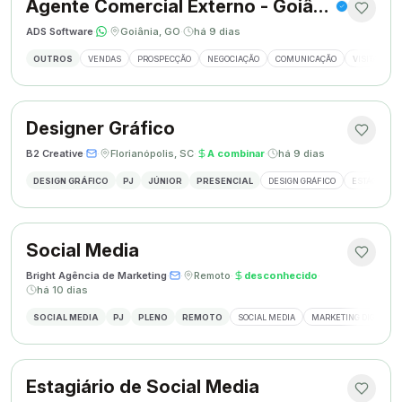
Agente Comercial Externo - Goiânia
ADS Software
·
·
Goiânia, GO
·
há 9 dias
OUTROS
VENDAS
PROSPECÇÃO
NEGOCIAÇÃO
COMUNICAÇÃO
VISITAS EX
Designer Gráfico
B2 Creative
·
·
Florianópolis, SC
·
A combinar
·
há 9 dias
DESIGN GRÁFICO
PJ
JÚNIOR
PRESENCIAL
DESIGN GRÁFICO
ESTÁGIO DE
Social Media
Bright Agência de Marketing
·
·
Remoto
·
desconhecido
·
há 10 dias
SOCIAL MEDIA
PJ
PLENO
REMOTO
SOCIAL MEDIA
MARKETING DIGITAL
Estagiário de Social Media