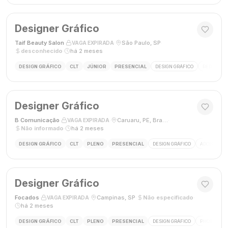
Designer Gráfico
Taif Beauty Salon
·
·
São Paulo, SP
·
VAGA EXPIRADA
desconhecido
·
há 2 meses
DESIGN GRÁFICO
CLT
JÚNIOR
PRESENCIAL
DESIGN GRÁFICO
REDES SOC
Designer Gráfico
B Comunicação
·
·
Caruaru, PE, Brasil
·
VAGA EXPIRADA
Não informado
·
há 2 meses
DESIGN GRÁFICO
CLT
PLENO
PRESENCIAL
DESIGN GRÁFICO
ADOBE PHO
Designer Gráfico
Focados
·
·
Campinas, SP
·
Não especificado
·
VAGA EXPIRADA
há 2 meses
DESIGN GRÁFICO
CLT
PLENO
PRESENCIAL
DESIGN GRÁFICO
PHOTOSHOP