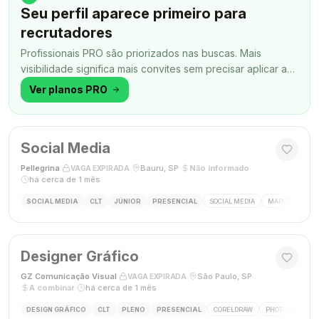
Seu perfil aparece primeiro para
recrutadores
Profissionais PRO são priorizados nas buscas. Mais
visibilidade significa mais convites sem precisar aplicar a
todo momento.
Ver planos PRO
Social Media
Pellegrina
·
·
Bauru, SP
·
Não informado
·
VAGA EXPIRADA
há cerca de 1 mês
SOCIAL MEDIA
CLT
JÚNIOR
PRESENCIAL
SOCIAL MEDIA
MARKETING DIG
Designer Gráfico
GZ Comunicação Visual
·
·
São Paulo, SP
·
VAGA EXPIRADA
A combinar
·
há cerca de 1 mês
DESIGN GRÁFICO
CLT
PLENO
PRESENCIAL
CORELDRAW
PHOTOSHOP