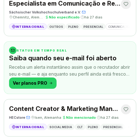
Especialista em Comunicação e Relações Públicas
Sächsischer Volkshochschulverband e.V.
·
·
Chemnitz, Alemanha
·
Não especificado
·
há 27 dias
INTERNACIONAL
OUTROS
PLENO
PRESENCIAL
COMUNICAÇÃO
RE
STATUS EM TEMPO REAL
Saiba quando seu e-mail foi aberto
Receba um alerta instantâneo assim que o recrutador abrir
seu e-mail — e aja enquanto seu perfil ainda está fresco
na memória.
Ver planos PRO
Content Creator & Marketing Manager
HECstore
·
·
Isen, Alemanha
·
Não mencionado
·
há 27 dias
INTERNACIONAL
SOCIAL MEDIA
CLT
PLENO
PRESENCIAL
MARKETI