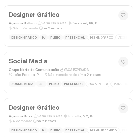
Designer Gráfico
Agência Balloon
·
·
Cascavel, PR, Brasil
·
VAGA EXPIRADA
Não informado
·
há 2 meses
DESIGN GRÁFICO
PJ
PLENO
PRESENCIAL
DESIGN GRÁFICO
ADOBE PHOT
Social Media
Grupo Norte de Comunicação
·
·
VAGA EXPIRADA
João Pessoa, Paraíba, Brasil
·
Não mencionado
·
há 2 meses
SOCIAL MEDIA
CLT
PLENO
PRESENCIAL
SOCIAL MEDIA
MARKETING DIGI
Designer Gráfico
Agência Buzz
·
·
Joinville, SC, Brasil
·
VAGA EXPIRADA
A combinar
·
há 2 meses
DESIGN GRÁFICO
PJ
PLENO
PRESENCIAL
DESIGNER GRÁFICO
DESIGN