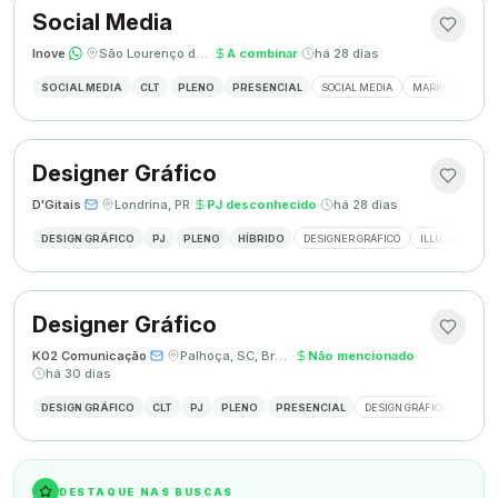
Social Media
Inove
·
·
São Lourenço do Oeste, SC
·
A combinar
·
há 28 dias
SOCIAL MEDIA
CLT
PLENO
PRESENCIAL
SOCIAL MEDIA
MARKETING DIGI
Designer Gráfico
D'Gitais
·
·
Londrina, PR
·
PJ desconhecido
·
há 28 dias
DESIGN GRÁFICO
PJ
PLENO
HÍBRIDO
DESIGNER GRÁFICO
ILLUSTRATOR
Designer Gráfico
K02 Comunicação
·
·
Palhoça, SC, Brasil
·
Não mencionado
·
há 30 dias
DESIGN GRÁFICO
CLT
PJ
PLENO
PRESENCIAL
DESIGN GRÁFICO
REDES
DESTAQUE NAS BUSCAS