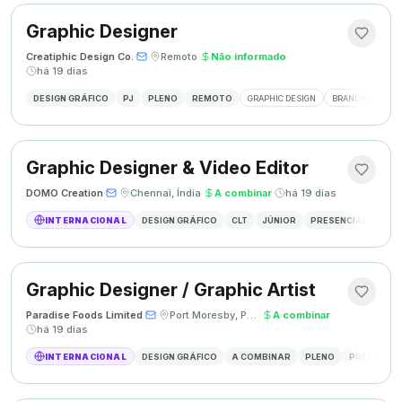
Graphic Designer
Creatiphic Design Co.
·
·
Remoto
·
Não informado
·
há 19 dias
DESIGN GRÁFICO
PJ
PLENO
REMOTO
GRAPHIC DESIGN
BRANDING
SO
Graphic Designer & Video Editor
DOMO Creation
·
·
Chennai, Índia
·
A combinar
·
há 19 dias
INTERNACIONAL
DESIGN GRÁFICO
CLT
JÚNIOR
PRESENCIAL
GRAP
Graphic Designer / Graphic Artist
Paradise Foods Limited
·
·
Port Moresby, Papua Nova Guiné
·
A combinar
·
há 19 dias
INTERNACIONAL
DESIGN GRÁFICO
A COMBINAR
PLENO
PRESENCIA