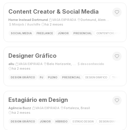
Content Creator & Social Media
Home Instead Dortmund
·
·
Dortmund, Alemanha
·
VAGA EXPIRADA
Minijob / Aushilfe
·
há 2 meses
SOCIAL MEDIA
FREELANCE
JÚNIOR
PRESENCIAL
CONTENT CREATOR
SO
Designer Gráfico
allu
·
·
Belo Horizonte, MG, Brasil
·
desconhecido
·
VAGA EXPIRADA
há 2 meses
DESIGN GRÁFICO
PJ
PLENO
PRESENCIAL
DESIGN GRÁFICO
TRÁFEGO PAG
Estagiário em Design
Agência Buzz
·
·
Fortaleza, Brasil
·
VAGA EXPIRADA
há 2 meses
DESIGN GRÁFICO
JÚNIOR
HÍBRIDO
ESTÁGIO DESIGN
DESIGN GRÁFICO
HÍ