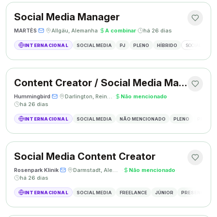
Social Media Manager
MARTÈS
·
·
Allgäu, Alemanha
·
A combinar
·
há 26 dias
INTERNACIONAL
SOCIAL MEDIA
PJ
PLENO
HÍBRIDO
SOCIAL MEDIA
Content Creator / Social Media Manager
Hummingbird
·
·
Darlington, Reino Unido
·
Não mencionado
·
há 26 dias
INTERNACIONAL
SOCIAL MEDIA
NÃO MENCIONADO
PLENO
PRESEN
Social Media Content Creator
Rosenpark Klinik
·
·
Darmstadt, Alemanha
·
Não mencionado
·
há 26 dias
INTERNACIONAL
SOCIAL MEDIA
FREELANCE
JÚNIOR
PRESENCIAL