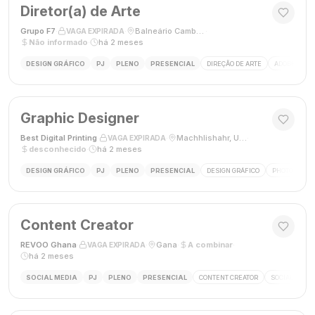
Diretor(a) de Arte
Grupo F7
·
·
Balneário Camboriú, SC, Brasil
·
VAGA EXPIRADA
Não informado
·
há 2 meses
DESIGN GRÁFICO
PJ
PLENO
PRESENCIAL
DIREÇÃO DE ARTE
ADOBE CREAT
Graphic Designer
Best Digital Printing
·
·
Machhlishahr, Uttar Pradesh, Índia
·
VAGA EXPIRADA
desconhecido
·
há 2 meses
DESIGN GRÁFICO
PJ
PLENO
PRESENCIAL
DESIGN GRÁFICO
PHOTOSHOP
Content Creator
REVOO Ghana
·
·
Gana
·
A combinar
·
VAGA EXPIRADA
há 2 meses
SOCIAL MEDIA
PJ
PLENO
PRESENCIAL
CONTENT CREATOR
SOCIAL MEDI