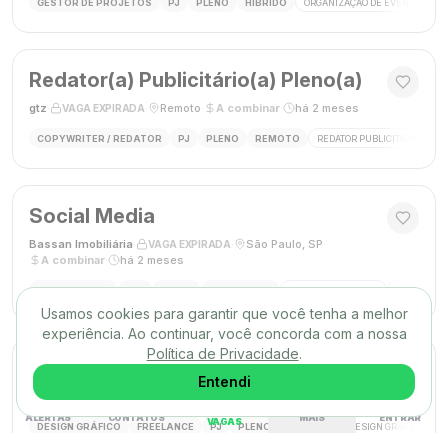
GESTOR DE PROJETOS
PJ
PLENO
HÍBRIDO
ORGANIZAÇÃO DE EVENTOS
Redator(a) Publicitário(a) Pleno(a)
gtz
·
·
Remoto
·
A combinar
·
há 2 meses
VAGA EXPIRADA
COPYWRITER / REDATOR
PJ
PLENO
REMOTO
REDATOR PUBLICITÁRIO
C
Social Media
Bassan Imobiliária
·
·
São Paulo, SP
·
VAGA EXPIRADA
A combinar
·
há 2 meses
SOCIAL MEDIA
CLT
PLENO
PRESENCIAL
MARKETING DIGITAL
REDES SOC
Usamos cookies para garantir que você tenha a melhor
experiência. Ao continuar, você concorda com a nossa
Política de Privacidade
.
DESIGNER GRÁFICO(A)
Entendi
Agência Mūse
·
·
Remoto
·
há 2 meses
VAGA EXPIRADA
ALERTAS
CONTATOS
MAIS
ENTRAR
VAGAS
DESIGN GRÁFICO
FREELANCE
PJ
PLENO
REMOTO
DESIGN GRÁFICO
B