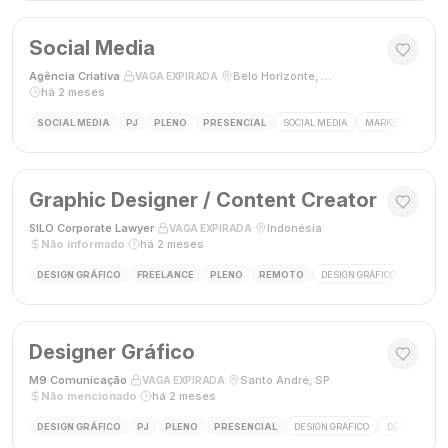
Social Media
Agência Criativa
·
·
Belo Horizonte, Brasil
·
VAGA EXPIRADA
há 2 meses
SOCIAL MEDIA
PJ
PLENO
PRESENCIAL
SOCIAL MEDIA
MARKETING DIGIT
Graphic Designer / Content Creator
SILO Corporate Lawyer
·
·
Indonésia
·
VAGA EXPIRADA
Não informado
·
há 2 meses
DESIGN GRÁFICO
FREELANCE
PLENO
REMOTO
DESIGN GRÁFICO
CRIAÇÃ
Designer Gráfico
M9 Comunicação
·
·
Santo André, SP
·
VAGA EXPIRADA
Não mencionado
·
há 2 meses
DESIGN GRÁFICO
PJ
PLENO
PRESENCIAL
DESIGN GRÁFICO
DESIGNER