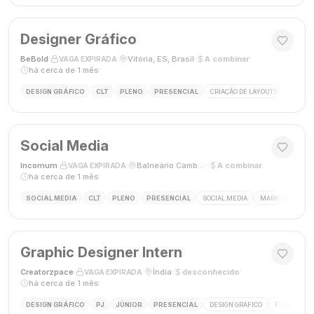
Designer Gráfico
BeBold
·
·
Vitória, ES, Brasil
·
A combinar
·
VAGA EXPIRADA
há cerca de 1 mês
DESIGN GRÁFICO
CLT
PLENO
PRESENCIAL
CRIAÇÃO DE LAYOUTS
MÍDIAS
Social Media
Incomum
·
·
Balneário Camboriú, SC
·
A combinar
·
VAGA EXPIRADA
há cerca de 1 mês
SOCIAL MEDIA
CLT
PLENO
PRESENCIAL
SOCIAL MEDIA
MARKETING DIGI
Graphic Designer Intern
Creatorzpace
·
·
Índia
·
desconhecido
·
VAGA EXPIRADA
há cerca de 1 mês
DESIGN GRÁFICO
PJ
JÚNIOR
PRESENCIAL
DESIGN GRÁFICO
ESTÁGIO DE