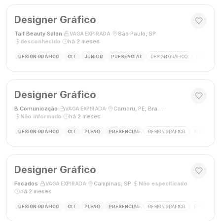
Designer Gráfico
Taif Beauty Salon
·
·
São Paulo, SP
·
VAGA EXPIRADA
desconhecido
·
há 2 meses
DESIGN GRÁFICO
CLT
JÚNIOR
PRESENCIAL
DESIGN GRÁFICO
REDES SOC
Designer Gráfico
B Comunicação
·
·
Caruaru, PE, Brasil
·
VAGA EXPIRADA
Não informado
·
há 2 meses
DESIGN GRÁFICO
CLT
PLENO
PRESENCIAL
DESIGN GRÁFICO
ADOBE PHO
Designer Gráfico
Focados
·
·
Campinas, SP
·
Não especificado
·
VAGA EXPIRADA
há 2 meses
DESIGN GRÁFICO
CLT
PLENO
PRESENCIAL
DESIGN GRÁFICO
PHOTOSHOP