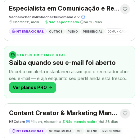
Especialista em Comunicação e Relações Públicas
Sächsischer Volkshochschulverband e.V.
·
·
Chemnitz, Alemanha
·
Não especificado
·
há 26 dias
INTERNACIONAL
OUTROS
PLENO
PRESENCIAL
COMUNICAÇÃO
RE
STATUS EM TEMPO REAL
Saiba quando seu e-mail foi aberto
Receba um alerta instantâneo assim que o recrutador abrir
seu e-mail — e aja enquanto seu perfil ainda está fresco
na memória.
Ver planos PRO
Content Creator & Marketing Manager
HECstore
·
·
Isen, Alemanha
·
Não mencionado
·
há 26 dias
INTERNACIONAL
SOCIAL MEDIA
CLT
PLENO
PRESENCIAL
MARKETI