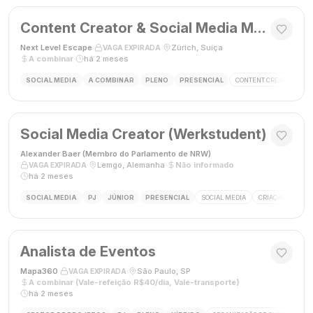
Content Creator & Social Media Manager
Next Level Escape
·
·
Zürich, Suíça
·
VAGA EXPIRADA
A combinar
·
há 2 meses
SOCIAL MEDIA
A COMBINAR
PLENO
PRESENCIAL
CONTENT CREATOR
S
Social Media Creator (Werkstudent)
Alexander Baer (Membro do Parlamento de NRW)
·
·
Lemgo, Alemanha
·
Não informado
·
VAGA EXPIRADA
há 2 meses
SOCIAL MEDIA
PJ
JÚNIOR
PRESENCIAL
SOCIAL MEDIA
CRIAÇÃO DE CON
Analista de Eventos
Mapa360
·
·
São Paulo, SP
·
VAGA EXPIRADA
A combinar (Vale-refeição R$40/dia, Vale-transporte)
·
há 2 meses