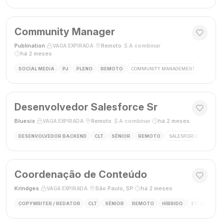
Community Manager
Publination
·
·
Remoto
·
A combinar
·
VAGA EXPIRADA
há 2 meses
SOCIAL MEDIA
PJ
PLENO
REMOTO
COMMUNITY MANAGEMENT
SOCIAL
Desenvolvedor Salesforce Sr
Bluesix
·
·
Remoto
·
A combinar
·
há 2 meses
VAGA EXPIRADA
DESENVOLVEDOR BACKEND
CLT
SÊNIOR
REMOTO
SALESFORCE
APEX
Coordenação de Conteúdo
Krindges
·
·
São Paulo, SP
·
há 2 meses
VAGA EXPIRADA
COPYWRITER / REDATOR
CLT
SÊNIOR
REMOTO
HÍBRIDO
ESTRATEGIA 