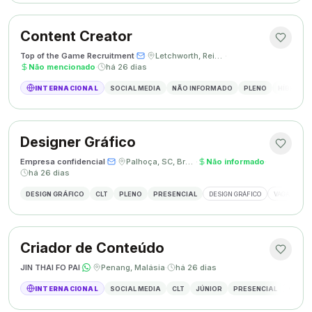
Content Creator
Top of the Game Recruitment
·
·
Letchworth, Reino Unido
·
Não mencionado
·
há 26 dias
INTERNACIONAL
SOCIAL MEDIA
NÃO INFORMADO
PLENO
HÍBRIDO
Designer Gráfico
Empresa confidencial
·
·
Palhoça, SC, Brasil
·
Não informado
·
há 26 dias
DESIGN GRÁFICO
CLT
PLENO
PRESENCIAL
DESIGN GRÁFICO
VAGA DESIG
Criador de Conteúdo
JIN THAI FO PAI
·
·
Penang, Malásia
·
há 26 dias
INTERNACIONAL
SOCIAL MEDIA
CLT
JÚNIOR
PRESENCIAL
CRIAÇÃ