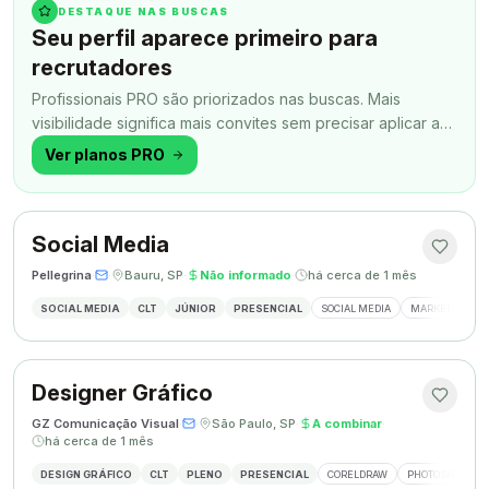
DESTAQUE NAS BUSCAS
Seu perfil aparece primeiro para
recrutadores
Profissionais PRO são priorizados nas buscas. Mais
visibilidade significa mais convites sem precisar aplicar a
todo momento.
Ver planos PRO
Social Media
Pellegrina
·
·
Bauru, SP
·
Não informado
·
há cerca de 1 mês
SOCIAL MEDIA
CLT
JÚNIOR
PRESENCIAL
SOCIAL MEDIA
MARKETING DIG
Designer Gráfico
GZ Comunicação Visual
·
·
São Paulo, SP
·
A combinar
·
há cerca de 1 mês
DESIGN GRÁFICO
CLT
PLENO
PRESENCIAL
CORELDRAW
PHOTOSHOP