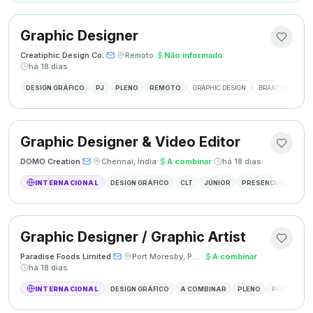
Graphic Designer
Creatiphic Design Co.
·
·
Remoto
·
Não informado
·
há 18 dias
DESIGN GRÁFICO
PJ
PLENO
REMOTO
GRAPHIC DESIGN
BRANDING
SO
Graphic Designer & Video Editor
DOMO Creation
·
·
Chennai, Índia
·
A combinar
·
há 18 dias
INTERNACIONAL
DESIGN GRÁFICO
CLT
JÚNIOR
PRESENCIAL
GRAP
Graphic Designer / Graphic Artist
Paradise Foods Limited
·
·
Port Moresby, Papua Nova Guiné
·
A combinar
·
há 18 dias
INTERNACIONAL
DESIGN GRÁFICO
A COMBINAR
PLENO
PRESENCIA