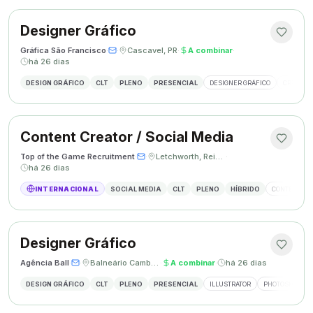
Designer Gráfico
Gráfica São Francisco
·
·
Cascavel, PR
·
A combinar
·
há 26 dias
DESIGN GRÁFICO
CLT
PLENO
PRESENCIAL
DESIGNER GRÁFICO
CRIAÇÃO 
Content Creator / Social Media
Top of the Game Recruitment
·
·
Letchworth, Reino Unido
·
há 26 dias
INTERNACIONAL
SOCIAL MEDIA
CLT
PLENO
HÍBRIDO
CONTENT CR
Designer Gráfico
Agência Ball
·
·
Balneário Camboriú, SC
·
A combinar
·
há 26 dias
DESIGN GRÁFICO
CLT
PLENO
PRESENCIAL
ILLUSTRATOR
PHOTOSHOP