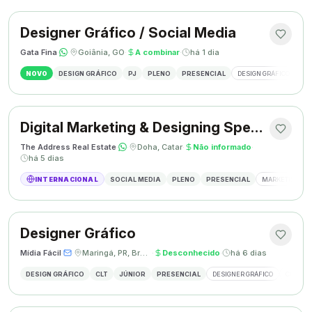
Designer Gráfico / Social Media
Gata Fina
·
·
Goiânia, GO
·
A combinar
·
há 1 dia
NOVO
DESIGN GRÁFICO
PJ
PLENO
PRESENCIAL
DESIGN GRÁFICO
SO
Digital Marketing & Designing Specialist
The Address Real Estate
·
·
Doha, Catar
·
Não informado
·
há 5 dias
INTERNACIONAL
SOCIAL MEDIA
PLENO
PRESENCIAL
MARKETING DIG
Designer Gráfico
Mídia Fácil
·
·
Maringá, PR, Brasil
·
Desconhecido
·
há 6 dias
DESIGN GRÁFICO
CLT
JÚNIOR
PRESENCIAL
DESIGNER GRÁFICO
CRIAÇÃO