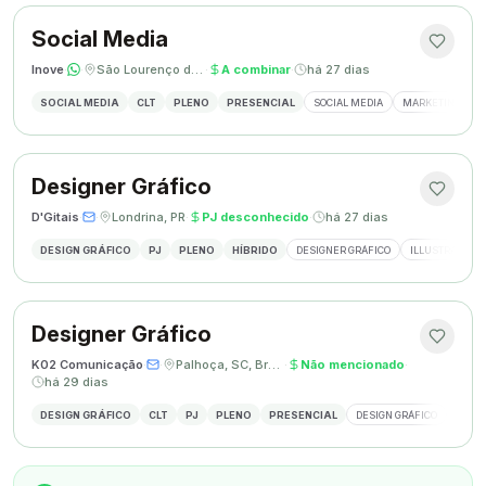
Social Media
Inove
·
·
São Lourenço do Oeste, SC
·
A combinar
·
há 27 dias
SOCIAL MEDIA
CLT
PLENO
PRESENCIAL
SOCIAL MEDIA
MARKETING DIGI
Designer Gráfico
D'Gitais
·
·
Londrina, PR
·
PJ desconhecido
·
há 27 dias
DESIGN GRÁFICO
PJ
PLENO
HÍBRIDO
DESIGNER GRÁFICO
ILLUSTRATOR
Designer Gráfico
K02 Comunicação
·
·
Palhoça, SC, Brasil
·
Não mencionado
·
há 29 dias
DESIGN GRÁFICO
CLT
PJ
PLENO
PRESENCIAL
DESIGN GRÁFICO
REDES