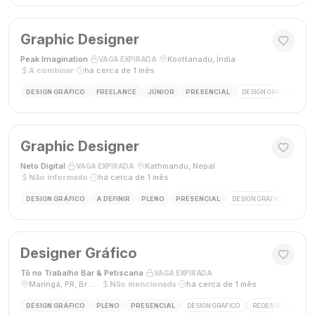
Graphic Designer
Peak Imagination
·
·
Koottanadu, Índia
·
VAGA EXPIRADA
A combinar
·
há cerca de 1 mês
DESIGN GRÁFICO
FREELANCE
JÚNIOR
PRESENCIAL
DESIGN GRÁFICO
LO
Graphic Designer
Neto Digital
·
·
Kathmandu, Nepal
·
VAGA EXPIRADA
Não informado
·
há cerca de 1 mês
DESIGN GRÁFICO
A DEFINIR
PLENO
PRESENCIAL
DESIGN GRÁFICO
MÍDI
Designer Gráfico
Tô no Trabalho Bar & Petiscaria
·
·
VAGA EXPIRADA
Maringá, PR, Brasil
·
Não mencionada
·
há cerca de 1 mês
DESIGN GRÁFICO
PLENO
PRESENCIAL
DESIGN GRÁFICO
REDES SOCIAIS