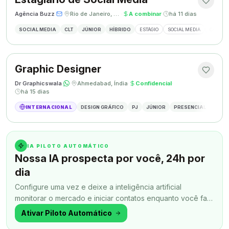
Agência Buzz
·
·
Rio de Janeiro, Brasil
·
A combinar
·
há 11 dias
SOCIAL MEDIA
CLT
JÚNIOR
HÍBRIDO
ESTÁGIO
SOCIAL MEDIA
CRIAÇÃ
Graphic Designer
Dr Graphicswala
·
·
Ahmedabad, Índia
·
Confidencial
·
há 15 dias
INTERNACIONAL
DESIGN GRÁFICO
PJ
JÚNIOR
PRESENCIAL
DESIG
IA PILOTO AUTOMÁTICO
Nossa IA prospecta por você, 24h por
dia
Configure uma vez e deixe a inteligência artificial
monitorar o mercado e iniciar contatos enquanto você faz
outra coisa.
Ativar Piloto Automático