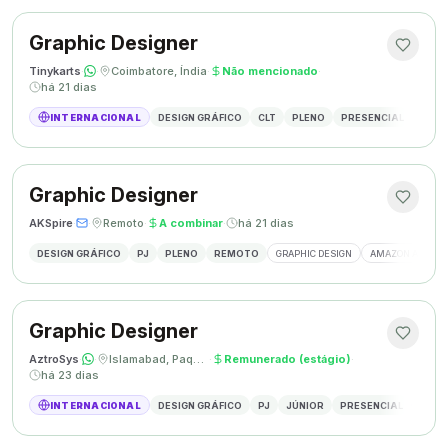
Graphic Designer
Tinykarts
·
·
Coimbatore, Índia
·
Não mencionado
·
há 21 dias
INTERNACIONAL
DESIGN GRÁFICO
CLT
PLENO
PRESENCIAL
DESIG
Graphic Designer
AKSpire
·
·
Remoto
·
A combinar
·
há 21 dias
DESIGN GRÁFICO
PJ
PLENO
REMOTO
GRAPHIC DESIGN
AMAZON A+ CON
Graphic Designer
AztroSys
·
·
Islamabad, Paquistão
·
Remunerado (estágio)
·
há 23 dias
INTERNACIONAL
DESIGN GRÁFICO
PJ
JÚNIOR
PRESENCIAL
DESIG