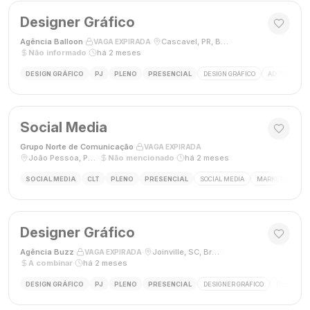
Designer Gráfico
Agência Balloon
·
·
Cascavel, PR, Brasil
·
VAGA EXPIRADA
Não informado
·
há 2 meses
DESIGN GRÁFICO
PJ
PLENO
PRESENCIAL
DESIGN GRÁFICO
ADOBE PHOT
Social Media
Grupo Norte de Comunicação
·
·
VAGA EXPIRADA
João Pessoa, Paraíba, Brasil
·
Não mencionado
·
há 2 meses
SOCIAL MEDIA
CLT
PLENO
PRESENCIAL
SOCIAL MEDIA
MARKETING DIGI
Designer Gráfico
Agência Buzz
·
·
Joinville, SC, Brasil
·
VAGA EXPIRADA
A combinar
·
há 2 meses
DESIGN GRÁFICO
PJ
PLENO
PRESENCIAL
DESIGNER GRÁFICO
DESIGN