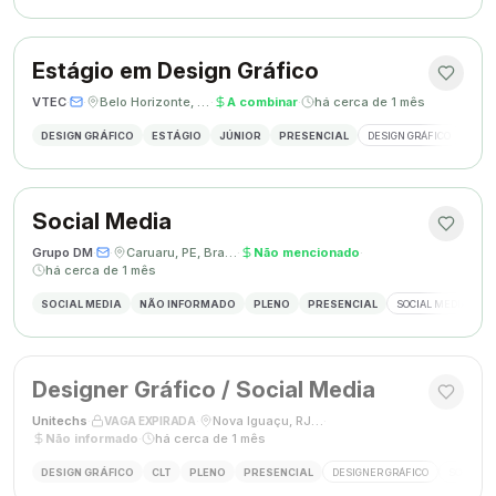
Estágio em Design Gráfico
VTEC
·
·
Belo Horizonte, MG
·
A combinar
·
há cerca de 1 mês
DESIGN GRÁFICO
ESTÁGIO
JÚNIOR
PRESENCIAL
DESIGN GRÁFICO
PHO
Social Media
Grupo DM
·
·
Caruaru, PE, Brasil
·
Não mencionado
·
há cerca de 1 mês
SOCIAL MEDIA
NÃO INFORMADO
PLENO
PRESENCIAL
SOCIAL MEDIA
G
Designer Gráfico / Social Media
Unitechs
·
·
Nova Iguaçu, RJ, Brasil
·
VAGA EXPIRADA
Não informado
·
há cerca de 1 mês
DESIGN GRÁFICO
CLT
PLENO
PRESENCIAL
DESIGNER GRÁFICO
SOCIAL M