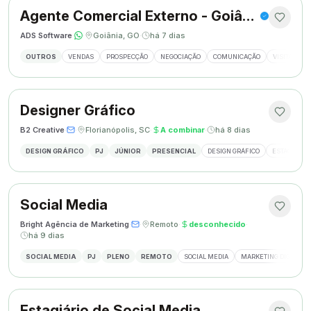
Agente Comercial Externo - Goiânia
ADS Software
·
·
Goiânia, GO
·
há 7 dias
OUTROS
VENDAS
PROSPECÇÃO
NEGOCIAÇÃO
COMUNICAÇÃO
VISITAS EX
Designer Gráfico
B2 Creative
·
·
Florianópolis, SC
·
A combinar
·
há 8 dias
DESIGN GRÁFICO
PJ
JÚNIOR
PRESENCIAL
DESIGN GRÁFICO
ESTÁGIO DE
Social Media
Bright Agência de Marketing
·
·
Remoto
·
desconhecido
·
há 9 dias
SOCIAL MEDIA
PJ
PLENO
REMOTO
SOCIAL MEDIA
MARKETING DIGITAL
Estagiário de Social Media