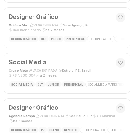
Designer Gráfico
Gráfica Max
·
·
Nova Iguaçu, RJ
·
VAGA EXPIRADA
Não mencionado
·
há 2 meses
DESIGN GRÁFICO
CLT
PLENO
PRESENCIAL
DESIGN GRÁFICO
FECHAMENT
Social Media
Grupo Meta
·
·
Estrela, RS, Brasil
·
VAGA EXPIRADA
R$ 1.500,00
·
há 2 meses
SOCIAL MEDIA
CLT
JÚNIOR
PRESENCIAL
SOCIAL MEDIA MARKETING
GES
Designer Gráfico
Agência Rampa
·
·
São Paulo, SP
·
A combinar
VAGA EXPIRADA
·
há 2 meses
DESIGN GRÁFICO
PJ
PLENO
REMOTO
DESIGN GRÁFICO
REDES SOCIAIS