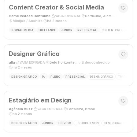
Content Creator & Social Media
Home Instead Dortmund
·
·
Dortmund, Alemanha
·
VAGA EXPIRADA
Minijob / Aushilfe
·
há 2 meses
SOCIAL MEDIA
FREELANCE
JÚNIOR
PRESENCIAL
CONTENT CREATOR
SO
Designer Gráfico
allu
·
·
Belo Horizonte, MG, Brasil
·
desconhecido
·
VAGA EXPIRADA
há 2 meses
DESIGN GRÁFICO
PJ
PLENO
PRESENCIAL
DESIGN GRÁFICO
TRÁFEGO PAG
Estagiário em Design
Agência Buzz
·
·
Fortaleza, Brasil
·
VAGA EXPIRADA
há 2 meses
DESIGN GRÁFICO
JÚNIOR
HÍBRIDO
ESTÁGIO DESIGN
DESIGN GRÁFICO
HÍ