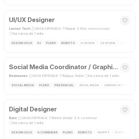
UI/UX Designer
Lemon Tech
·
·
Nepal
·
Não mencionado
·
VAGA EXPIRADA
há cerca de 1 mês
DESIGN UX/UI
PJ
PLENO
REMOTO
UI DESIGN
UX DESIGN
FIGMA
P
Social Media Coordinator / Graphic Designer
Realwaves
·
·
Raipur, Índia
·
há cerca de 1 mês
VAGA EXPIRADA
SOCIAL MEDIA
PLENO
PRESENCIAL
SOCIAL MEDIA
GRAPHIC DESIGN
MAR
Digital Designer
Barn
·
·
Reino Unido
·
A combinar
·
VAGA EXPIRADA
há cerca de 1 mês
DESIGN UX/UI
A COMBINAR
PLENO
REMOTO
SHOPIFY
E-COMMERCE