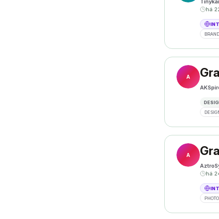
Tinyka
há 2
IN
BRAND
Gra
A
AKSpir
DESIG
DESIG
Gra
A
AztroS
há 2
IN
PHOT