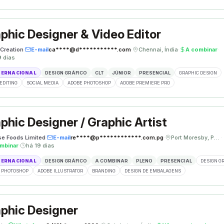
phic Designer & Video Editor
Creation
·
E-mail
ca****@d***********.com
·
Chennai, Índia
·
A combinar
·
9 dias
TERNACIONAL
DESIGN GRÁFICO
CLT
JÚNIOR
PRESENCIAL
GRAPHIC DESIGN
EDITING
SOCIAL MEDIA
ADOBE PHOTOSHOP
ADOBE PREMIERE PRO
phic Designer / Graphic Artist
se Foods Limited
·
E-mail
re****@p************.com.pg
·
Port Moresby, Papua Nova Guiné
·
mbinar
·
há 19 dias
TERNACIONAL
DESIGN GRÁFICO
A COMBINAR
PLENO
PRESENCIAL
DESIGN G
 PHOTOSHOP
ADOBE ILLUSTRATOR
BRANDING
DESIGN DE EMBALAGENS
phic Designer