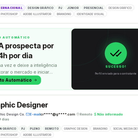
TERNACIONAL
DESIGN GRÁFICO
PJ
JÚNIOR
PRESENCIAL
DESIGN GRÁFICO
 PHOTOSHOP
ADOBE ILLUSTRATOR
BRANDING
IDENTIDADE VISUAL
TO AUTOMÁTICO
A prospecta por
4h por dia
a vez e deixe a inteligência
SUCESSO!
itorar o mercado e iniciar
Perfil enviado para o contratante
uanto você faz outra coisa.
oto Automático
phic Designer
phic Design Co.
·
E-mail
cr****@g****.com
·
Remoto
·
Não informado
·
9 dias
N GRÁFICO
PJ
PLENO
REMOTO
GRAPHIC DESIGN
BRANDING
SOCIAL MEDIA DE
 PHOTOSHOP
ADOBE ILLUSTRATOR