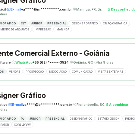
igner Gráfico
ácil
·
E-mail
va****@m*********.com.br
·
Maringá, PR, Brasil
·
Desconhecid
 dias
N GRÁFICO
CLT
JÚNIOR
PRESENCIAL
DESIGNER GRÁFICO
CRIAÇÃO GRÁFICA
MENTO DE ARQUIVOS
IMPRESSÃO
MARINGÁ
nte Comercial Externo - Goiânia
ftware
·
WhatsApp
+55 (62) *****-3524
·
Goiânia, GO
·
há 9 dias
OS
VENDAS
PROSPECÇÃO
NEGOCIAÇÃO
COMUNICAÇÃO
VISITAS EXTERNAS
igner Gráfico
ative
·
E-mail
va****@b*********.com.br
·
Florianópolis, SC
·
A combinar
·
 dias
N GRÁFICO
PJ
JÚNIOR
PRESENCIAL
DESIGN GRÁFICO
ESTÁGIO DESIGN
PHOTO
TRATOR
CORELDRAW