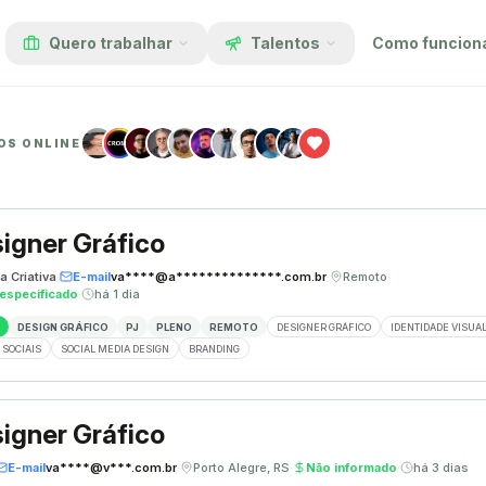
Quero trabalhar
Talentos
Como funcion
OS ONLINE
igner Gráfico
a Criativa
·
E-mail
va****@a**************.com.br
·
Remoto
·
especificado
·
há 1 dia
DESIGN GRÁFICO
PJ
PLENO
REMOTO
DESIGNER GRÁFICO
IDENTIDADE VISUA
 SOCIAIS
SOCIAL MEDIA DESIGN
BRANDING
igner Gráfico
E-mail
va****@v***.com.br
·
Porto Alegre, RS
·
Não informado
·
há 3 dias