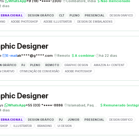
rts
·
WhatsApp
+9 (19) *****-2300
·
Coimbatore, Índia
·
Não mencionado
·
2 dias
TERNACIONAL
DESIGN GRÁFICO
CLT
PLENO
PRESENCIAL
DESIGN GRÁFICO
ING
ADOBE PHOTOSHOP
ADOBE ILLUSTRATOR
DESIGN DE EMBALAGENS
phic Designer
e
·
E-mail
ak****@g****.com
·
Remoto
·
A combinar
·
há 22 dias
N GRÁFICO
PJ
PLENO
REMOTO
GRAPHIC DESIGN
AMAZON A+ CONTENT
N CRIATIVO
OTIMIZAÇÃO DE CONVERSÃO
ADOBE PHOTOSHOP
phic Designer
ys
·
WhatsApp
+55 (03) *****-8886
·
Islamabad, Paquistão
·
Remunerado (estági
4 dias
TERNACIONAL
DESIGN GRÁFICO
PJ
JÚNIOR
PRESENCIAL
DESIGN GRÁFICO
OSHOP
ILLUSTRATOR
BRANDING
UI DESIGN