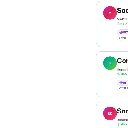
Soc
M
MART
há 2
IN
CONTE
Con
H
Hummi
Não
IN
CONTE
Soc
RK
Rosenp
Não