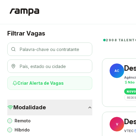
Filtrar Vagas
2908 TALENT
Des
AC
Agênci
Não 
Criar Alerta de Vagas
NOVO
REDES
Modalidade
Des
Remoto
V
Híbrido
VTEC
·