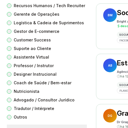
Recursos Humanos / Tech Recruiter
Soc
Gerente de Operações
BM
Bright
Logística & Cadeia de Suprimentos
des
Gestor de E-commerce
SOCIA
Customer Success
FACEB
Suporte ao Cliente
Assistente Virtual
Est
Professor / Instrutor
AB
Agênci
Designer Instrucional
há 1
Coach de Saúde / Bem-estar
SOCIA
Nutricionista
PLANE
Advogado / Consultor Jurídico
Tradutor / Intérprete
Gra
DG
Outros
Dr Gra
há 1