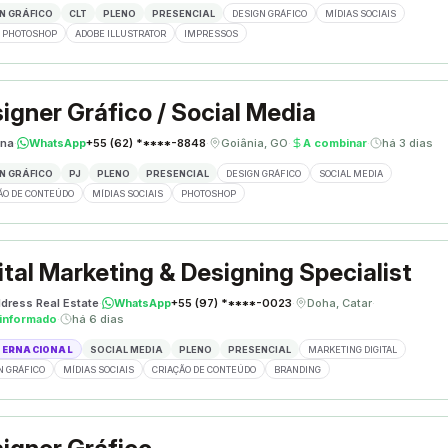
N GRÁFICO
CLT
PLENO
PRESENCIAL
DESIGN GRÁFICO
MÍDIAS SOCIAIS
 PHOTOSHOP
ADOBE ILLUSTRATOR
IMPRESSOS
igner Gráfico / Social Media
ina
·
WhatsApp
+55 (62) *****-8848
·
Goiânia, GO
·
A combinar
·
há 3 dias
N GRÁFICO
PJ
PLENO
PRESENCIAL
DESIGN GRÁFICO
SOCIAL MEDIA
ÃO DE CONTEÚDO
MÍDIAS SOCIAIS
PHOTOSHOP
ital Marketing & Designing Specialist
dress Real Estate
·
WhatsApp
+55 (97) *****-0023
·
Doha, Catar
·
informado
·
há 6 dias
TERNACIONAL
SOCIAL MEDIA
PLENO
PRESENCIAL
MARKETING DIGITAL
N GRÁFICO
MÍDIAS SOCIAIS
CRIAÇÃO DE CONTEÚDO
BRANDING