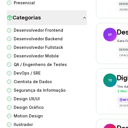
Presencial
DESIG
ADOBE
Categorias
Desenvolvedor Frontend
Des
GF
Desenvolvedor Backend
Gata F
Desenvolvedor Fullstack
DESIG
Desenvolvedor Mobile
CRIAÇ
QA / Engenheiro de Testes
DevOps / SRE
Dig
TE
Cientista de Dados
The Ad
Segurança da Informação
Não 
Design UX/UI
IN
DESIG
Design Gráfico
Motion Design
Ilustrador