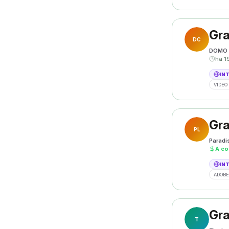
Gra
DC
DOMO 
há 1
IN
VIDEO 
Gra
PL
Paradi
A co
IN
ADOBE
Gra
T