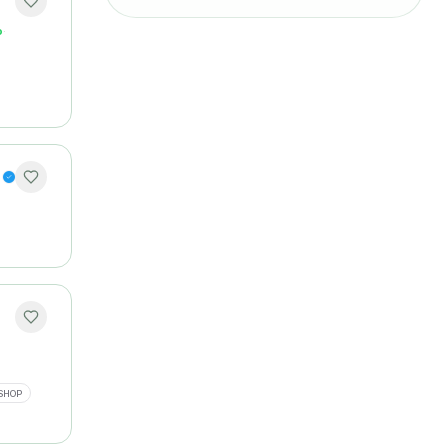
o
·
SHOP