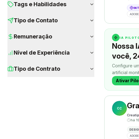
Tags e Habilidades
IN
ADOBE
Tipo de Contato
Remuneração
IA PILO
Nossa I
Nível de Experiência
você, 2
Configure um
Tipo de Contrato
artificial mon
contatos enq
Ativar Pil
Gra
CC
Creati
há 1
DESIG
ADOBE