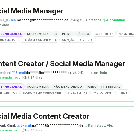
ial Media Manager
ÈS
·
E-mail
ko****@m*************.de
·
Allgäu, Alemanha
·
A combinar
·
7 dias
TERNACIONAL
SOCIAL MEDIA
PJ
PLENO
HÍBRIDO
SOCIAL MEDIA
MARKETING
ÚDO DIGITAL
GESTÃO DE COMUNIDADES
CRIAÇÃO DE CONTEÚDO
tent Creator / Social Media Manager
ngbird
·
E-mail
da****@p***********.co.uk
·
Darlington, Reino Unido
·
 mencionado
·
há 27 dias
TERNACIONAL
SOCIAL MEDIA
NÃO MENCIONADO
PLENO
PRESENCIAL
NT CREATION
SOCIAL MEDIA MANAGEMENT
VIDEO EDITING
PHOTOGRAPHY
REELS
ial Media Content Creator
ark Klinik
·
E-mail
ma****@r**************.de
·
Darmstadt, Alemanha
·
 mencionado
·
há 27 dias