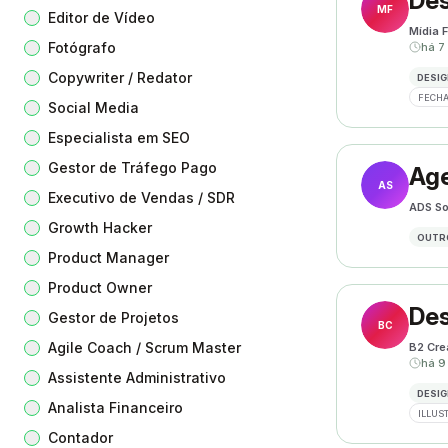
Des
MF
Editor de Vídeo
Mídia F
Fotógrafo
há 7
Copywriter / Redator
DESIG
FECHA
Social Media
Especialista em SEO
Gestor de Tráfego Pago
Age
AS
Executivo de Vendas / SDR
ADS So
Growth Hacker
OUTR
Product Manager
Product Owner
Des
Gestor de Projetos
BC
Agile Coach / Scrum Master
B2 Cre
há 9
Assistente Administrativo
DESIG
Analista Financeiro
ILLUS
Contador