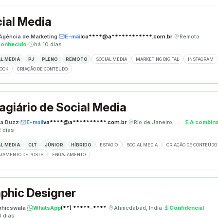
ial Media
 Agência de Marketing
·
E-mail
co****@a************.com.br
·
Remoto
·
conhecido
·
há 10 dias
L MEDIA
PJ
PLENO
REMOTO
SOCIAL MEDIA
MARKETING DIGITAL
INSTAGRAM
OOK
CRIAÇÃO DE CONTEÚDO
agiário de Social Media
a Buzz
·
E-mail
va****@a**********.com.br
·
Rio de Janeiro, Brasil
·
A combina
2 dias
L MEDIA
CLT
JÚNIOR
HÍBRIDO
ESTÁGIO
SOCIAL MEDIA
CRIAÇÃO DE CONTEÚDO
JAMENTO DE POSTS
ENGAJAMENTO
phic Designer
phicswala
·
WhatsApp
(**) *****-****
·
Ahmedabad, Índia
·
Confidencial
·
6 dias