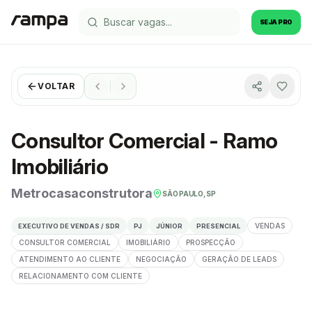
SEJA PRO
VOLTAR
Consultor Comercial - Ramo
Imobiliário
Metrocasaconstrutora
SÃO PAULO, SP
VENDAS
EXECUTIVO DE VENDAS / SDR
PJ
JÚNIOR
PRESENCIAL
CONSULTOR COMERCIAL
IMOBILIÁRIO
PROSPECÇÃO
ATENDIMENTO AO CLIENTE
NEGOCIAÇÃO
GERAÇÃO DE LEADS
RELACIONAMENTO COM CLIENTE