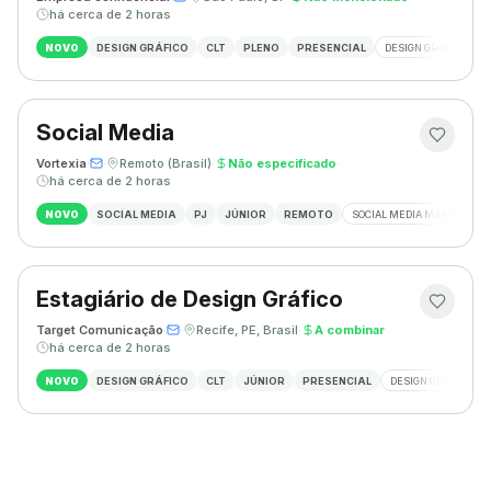
há cerca de 2 horas
NOVO
DESIGN GRÁFICO
CLT
PLENO
PRESENCIAL
DESIGN GRÁFICO
Social Media
Vortexia
·
·
Remoto (Brasil)
·
Não especificado
·
há cerca de 2 horas
NOVO
SOCIAL MEDIA
PJ
JÚNIOR
REMOTO
SOCIAL MEDIA MARKETING
Estagiário de Design Gráfico
Target Comunicação
·
·
Recife, PE, Brasil
·
A combinar
·
há cerca de 2 horas
NOVO
DESIGN GRÁFICO
CLT
JÚNIOR
PRESENCIAL
DESIGN GRÁFICO