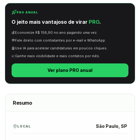
PRO ANUAL
O jeito mais vantajoso de virar
PRO
.
💰
Economize R$ 158,90 no ano pagando uma vez.
💬
Fale direto com contratantes por e-mail e WhatsApp.
🤖
Use IA para acelerar candidaturas em poucos cliques.
📈
Ganhe mais visibilidade e mais contatos por mês.
Ver plano PRO anual
Resumo
São Paulo, SP
LOCAL