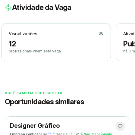
Atividade da Vaga
Visualizações
Ativi
12
Pub
profissionais viram esta vaga
há 3 
VOCÊ TAMBÉM PODE GOSTAR
Oportunidades similares
Designer Gráfico
Empresa confidencial
·
·
São Paulo, SP
·
Não mencionado
·