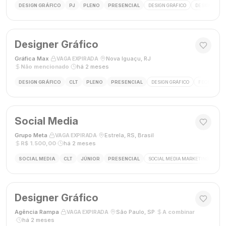
DESIGN GRÁFICO
PJ
PLENO
PRESENCIAL
DESIGN GRÁFICO
DESIGNER
Designer Gráfico
Gráfica Max
·
·
Nova Iguaçu, RJ
·
VAGA EXPIRADA
Não mencionado
·
há 2 meses
DESIGN GRÁFICO
CLT
PLENO
PRESENCIAL
DESIGN GRÁFICO
FECHAMENT
Social Media
Grupo Meta
·
·
Estrela, RS, Brasil
·
VAGA EXPIRADA
R$ 1.500,00
·
há 2 meses
SOCIAL MEDIA
CLT
JÚNIOR
PRESENCIAL
SOCIAL MEDIA MARKETING
GES
Designer Gráfico
Agência Rampa
·
·
São Paulo, SP
·
A combinar
VAGA EXPIRADA
·
há 2 meses