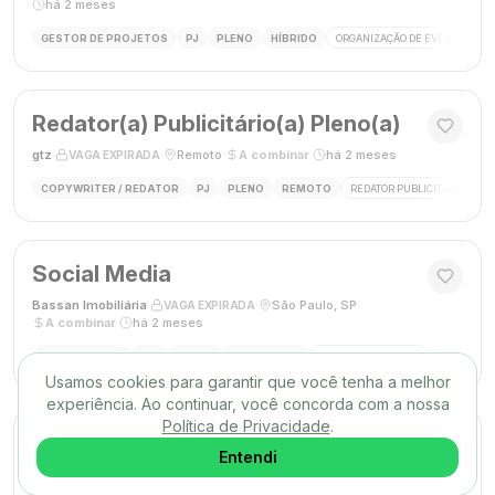
há 2 meses
GESTOR DE PROJETOS
PJ
PLENO
HÍBRIDO
ORGANIZAÇÃO DE EVENTOS
Redator(a) Publicitário(a) Pleno(a)
gtz
·
·
Remoto
·
A combinar
·
há 2 meses
VAGA EXPIRADA
COPYWRITER / REDATOR
PJ
PLENO
REMOTO
REDATOR PUBLICITÁRIO
C
Social Media
Bassan Imobiliária
·
·
São Paulo, SP
·
VAGA EXPIRADA
A combinar
·
há 2 meses
SOCIAL MEDIA
CLT
PLENO
PRESENCIAL
MARKETING DIGITAL
REDES SOC
Usamos cookies para garantir que você tenha a melhor
experiência. Ao continuar, você concorda com a nossa
Política de Privacidade
.
DESIGNER GRÁFICO(A)
Entendi
Agência Mūse
·
·
Remoto
·
há 2 meses
VAGA EXPIRADA