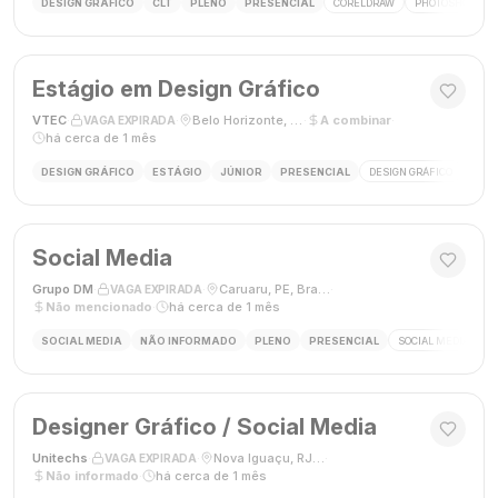
DESIGN GRÁFICO
CLT
PLENO
PRESENCIAL
CORELDRAW
PHOTOSHOP
Estágio em Design Gráfico
VTEC
·
·
Belo Horizonte, MG
·
A combinar
·
VAGA EXPIRADA
há cerca de 1 mês
DESIGN GRÁFICO
ESTÁGIO
JÚNIOR
PRESENCIAL
DESIGN GRÁFICO
PHO
Social Media
Grupo DM
·
·
Caruaru, PE, Brasil
·
VAGA EXPIRADA
Não mencionado
·
há cerca de 1 mês
SOCIAL MEDIA
NÃO INFORMADO
PLENO
PRESENCIAL
SOCIAL MEDIA
G
Designer Gráfico / Social Media
Unitechs
·
·
Nova Iguaçu, RJ, Brasil
·
VAGA EXPIRADA
Não informado
·
há cerca de 1 mês