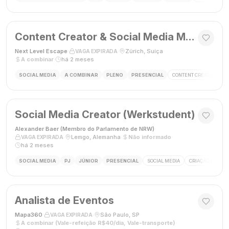
Content Creator & Social Media Manager
Next Level Escape
·
·
Zürich, Suíça
·
VAGA EXPIRADA
A combinar
·
há 2 meses
SOCIAL MEDIA
A COMBINAR
PLENO
PRESENCIAL
CONTENT CREATOR
S
Social Media Creator (Werkstudent)
Alexander Baer (Membro do Parlamento de NRW)
·
·
Lemgo, Alemanha
·
Não informado
·
VAGA EXPIRADA
há 2 meses
SOCIAL MEDIA
PJ
JÚNIOR
PRESENCIAL
SOCIAL MEDIA
CRIAÇÃO DE CON
Analista de Eventos
Mapa360
·
·
São Paulo, SP
·
VAGA EXPIRADA
A combinar (Vale-refeição R$40/dia, Vale-transporte)
·