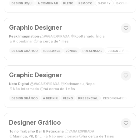
DESIGN UX/UI
A COMBINAR
PLENO
REMOTO
SHOPIFY
E-COMMERCE
Graphic Designer
Peak Imagination
·
·
Koottanadu, Índia
·
VAGA EXPIRADA
A combinar
·
há cerca de 1 mês
DESIGN GRÁFICO
FREELANCE
JÚNIOR
PRESENCIAL
DESIGN GRÁFICO
LO
Graphic Designer
Neto Digital
·
·
Kathmandu, Nepal
·
VAGA EXPIRADA
Não informado
·
há cerca de 1 mês
DESIGN GRÁFICO
A DEFINIR
PLENO
PRESENCIAL
DESIGN GRÁFICO
MÍDI
Designer Gráfico
Tô no Trabalho Bar & Petiscaria
·
·
VAGA EXPIRADA
Maringá, PR, Brasil
·
Não mencionada
·
há cerca de 1 mês