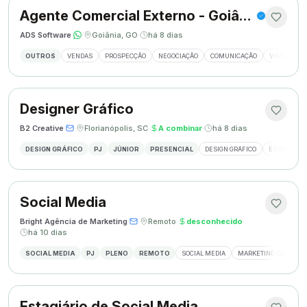
Agente Comercial Externo - Goiânia
ADS Software
·
·
Goiânia, GO
·
há 8 dias
OUTROS
VENDAS
PROSPECÇÃO
NEGOCIAÇÃO
COMUNICAÇÃO
VISITAS EX
Designer Gráfico
B2 Creative
·
·
Florianópolis, SC
·
A combinar
·
há 8 dias
DESIGN GRÁFICO
PJ
JÚNIOR
PRESENCIAL
DESIGN GRÁFICO
ESTÁGIO DE
Social Media
Bright Agência de Marketing
·
·
Remoto
·
desconhecido
·
há 10 dias
SOCIAL MEDIA
PJ
PLENO
REMOTO
SOCIAL MEDIA
MARKETING DIGITAL
Estagiário de Social Media