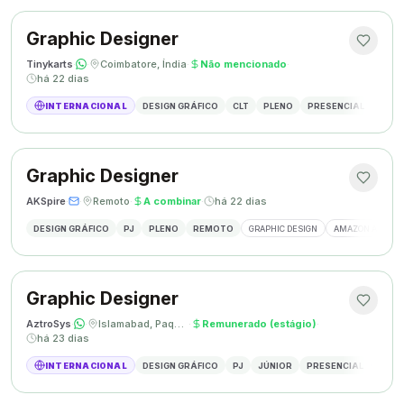
Graphic Designer
Tinykarts
·
·
Coimbatore, Índia
·
Não mencionado
·
há 22 dias
INTERNACIONAL
DESIGN GRÁFICO
CLT
PLENO
PRESENCIAL
DESIG
Graphic Designer
AKSpire
·
·
Remoto
·
A combinar
·
há 22 dias
DESIGN GRÁFICO
PJ
PLENO
REMOTO
GRAPHIC DESIGN
AMAZON A+ CON
Graphic Designer
AztroSys
·
·
Islamabad, Paquistão
·
Remunerado (estágio)
·
há 23 dias
INTERNACIONAL
DESIGN GRÁFICO
PJ
JÚNIOR
PRESENCIAL
DESIG