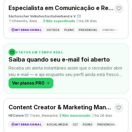
Especialista em Comunicação e Relações Públicas
Sächsischer Volkshochschulverband e.V.
·
·
Chemnitz, Alemanha
·
Não especificado
·
há 26 dias
INTERNACIONAL
OUTROS
PLENO
PRESENCIAL
COMUNICAÇÃO
RE
STATUS EM TEMPO REAL
Saiba quando seu e-mail foi aberto
Receba um alerta instantâneo assim que o recrutador abrir
seu e-mail — e aja enquanto seu perfil ainda está fresco
na memória.
Ver planos PRO
Content Creator & Marketing Manager
HECstore
·
·
Isen, Alemanha
·
Não mencionado
·
há 26 dias
INTERNACIONAL
SOCIAL MEDIA
CLT
PLENO
PRESENCIAL
MARKETI