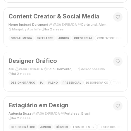
Content Creator & Social Media
Home Instead Dortmund
·
·
Dortmund, Alemanha
·
VAGA EXPIRADA
Minijob / Aushilfe
·
há 2 meses
SOCIAL MEDIA
FREELANCE
JÚNIOR
PRESENCIAL
CONTENT CREATOR
SO
Designer Gráfico
allu
·
·
Belo Horizonte, MG, Brasil
·
desconhecido
·
VAGA EXPIRADA
há 2 meses
DESIGN GRÁFICO
PJ
PLENO
PRESENCIAL
DESIGN GRÁFICO
TRÁFEGO PAG
Estagiário em Design
Agência Buzz
·
·
Fortaleza, Brasil
·
VAGA EXPIRADA
há 2 meses
DESIGN GRÁFICO
JÚNIOR
HÍBRIDO
ESTÁGIO DESIGN
DESIGN GRÁFICO
HÍ