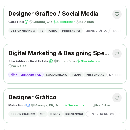
Designer Gráfico / Social Media
Gata Fina
·
·
Goiânia, GO
·
A combinar
·
há 2 dias
DESIGN GRÁFICO
PJ
PLENO
PRESENCIAL
DESIGN GRÁFICO
SOCIAL MEDI
Digital Marketing & Designing Specialist
The Address Real Estate
·
·
Doha, Catar
·
Não informado
·
há 5 dias
INTERNACIONAL
SOCIAL MEDIA
PLENO
PRESENCIAL
MARKETING DIG
Designer Gráfico
Mídia Fácil
·
·
Maringá, PR, Brasil
·
Desconhecido
·
há 7 dias
DESIGN GRÁFICO
CLT
JÚNIOR
PRESENCIAL
DESIGNER GRÁFICO
CRIAÇÃO