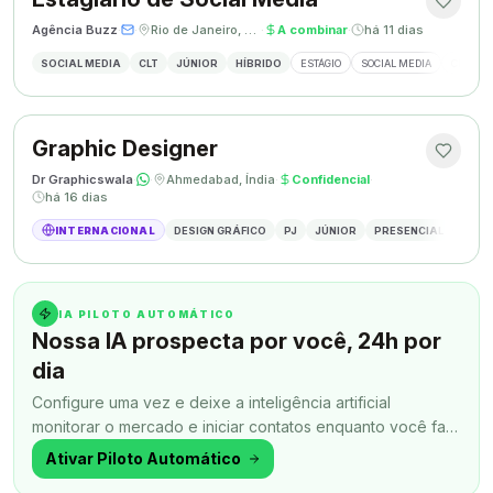
Agência Buzz
·
·
Rio de Janeiro, Brasil
·
A combinar
·
há 11 dias
SOCIAL MEDIA
CLT
JÚNIOR
HÍBRIDO
ESTÁGIO
SOCIAL MEDIA
CRIAÇÃ
Graphic Designer
Dr Graphicswala
·
·
Ahmedabad, Índia
·
Confidencial
·
há 16 dias
INTERNACIONAL
DESIGN GRÁFICO
PJ
JÚNIOR
PRESENCIAL
DESIG
IA PILOTO AUTOMÁTICO
Nossa IA prospecta por você, 24h por
dia
Configure uma vez e deixe a inteligência artificial
monitorar o mercado e iniciar contatos enquanto você faz
outra coisa.
Ativar Piloto Automático