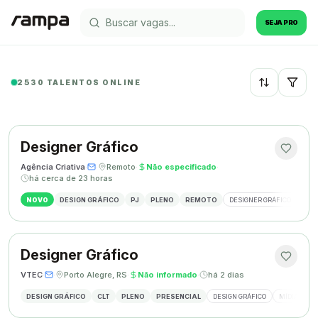
SEJA PRO
2530 TALENTOS ONLINE
Recentes
Designer Gráfico
Agência Criativa
·
·
Remoto
·
Não especificado
·
há cerca de 23 horas
NOVO
DESIGN GRÁFICO
PJ
PLENO
REMOTO
DESIGNER GRÁFICO
IDE
Designer Gráfico
VTEC
·
·
Porto Alegre, RS
·
Não informado
·
há 2 dias
DESIGN GRÁFICO
CLT
PLENO
PRESENCIAL
DESIGN GRÁFICO
MÍDIAS SOC