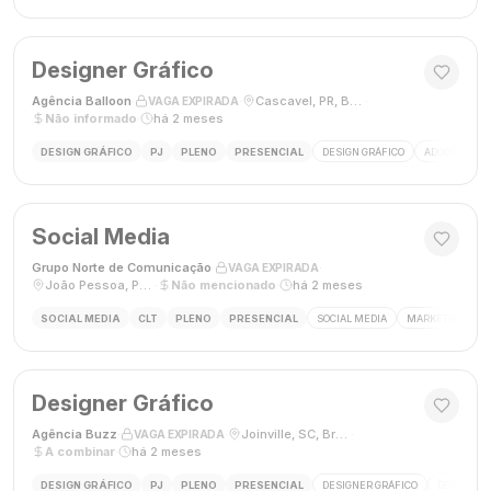
Designer Gráfico
Agência Balloon
·
·
Cascavel, PR, Brasil
·
VAGA EXPIRADA
Não informado
·
há 2 meses
DESIGN GRÁFICO
PJ
PLENO
PRESENCIAL
DESIGN GRÁFICO
ADOBE PHOT
Social Media
Grupo Norte de Comunicação
·
·
VAGA EXPIRADA
João Pessoa, Paraíba, Brasil
·
Não mencionado
·
há 2 meses
SOCIAL MEDIA
CLT
PLENO
PRESENCIAL
SOCIAL MEDIA
MARKETING DIGI
Designer Gráfico
Agência Buzz
·
·
Joinville, SC, Brasil
·
VAGA EXPIRADA
A combinar
·
há 2 meses
DESIGN GRÁFICO
PJ
PLENO
PRESENCIAL
DESIGNER GRÁFICO
DESIGN