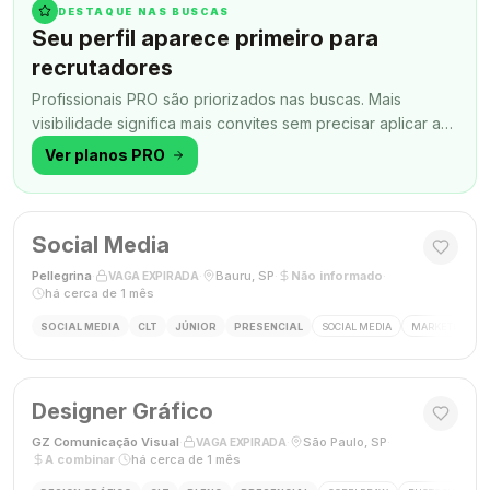
DESTAQUE NAS BUSCAS
Seu perfil aparece primeiro para
recrutadores
Profissionais PRO são priorizados nas buscas. Mais
visibilidade significa mais convites sem precisar aplicar a
todo momento.
Ver planos PRO
Social Media
Pellegrina
·
·
Bauru, SP
·
Não informado
·
VAGA EXPIRADA
há cerca de 1 mês
SOCIAL MEDIA
CLT
JÚNIOR
PRESENCIAL
SOCIAL MEDIA
MARKETING DIG
Designer Gráfico
GZ Comunicação Visual
·
·
São Paulo, SP
·
VAGA EXPIRADA
A combinar
·
há cerca de 1 mês