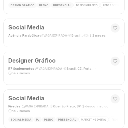
DESIGN GRÁFICO
PLENO
PRESENCIAL
DESIGN GRÁFICO
REDES SOCIAIS
Social Media
Agência Parabólica
·
·
Brasil, ,
·
há 2 meses
VAGA EXPIRADA
Designer Gráfico
R7 Suplementos
·
·
Brasil, CE, Fortaleza
·
VAGA EXPIRADA
há 2 meses
Social Media
Fivedez
·
·
Ribeirão Preto, SP
·
desconhecido
·
VAGA EXPIRADA
há 2 meses
SOCIAL MEDIA
PJ
PLENO
PRESENCIAL
MARKETING DIGITAL
REDES SOCIA