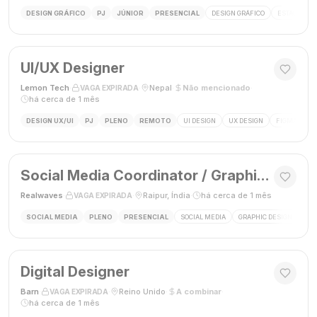
DESIGN GRÁFICO
PJ
JÚNIOR
PRESENCIAL
DESIGN GRÁFICO
ESTÁGIO DE
UI/UX Designer
Lemon Tech
·
·
Nepal
·
Não mencionado
·
VAGA EXPIRADA
há cerca de 1 mês
DESIGN UX/UI
PJ
PLENO
REMOTO
UI DESIGN
UX DESIGN
FIGMA
P
Social Media Coordinator / Graphic Designer
Realwaves
·
·
Raipur, Índia
·
há cerca de 1 mês
VAGA EXPIRADA
SOCIAL MEDIA
PLENO
PRESENCIAL
SOCIAL MEDIA
GRAPHIC DESIGN
MAR
Digital Designer
Barn
·
·
Reino Unido
·
A combinar
·
VAGA EXPIRADA
há cerca de 1 mês