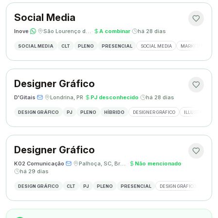
Social Media
Inove
·
·
São Lourenço do Oeste, SC
·
A combinar
·
há 28 dias
SOCIAL MEDIA
CLT
PLENO
PRESENCIAL
SOCIAL MEDIA
MARKETING DIGI
Designer Gráfico
D'Gitais
·
·
Londrina, PR
·
PJ desconhecido
·
há 28 dias
DESIGN GRÁFICO
PJ
PLENO
HÍBRIDO
DESIGNER GRÁFICO
ILLUSTRATOR
Designer Gráfico
K02 Comunicação
·
·
Palhoça, SC, Brasil
·
Não mencionado
·
há 29 dias
DESIGN GRÁFICO
CLT
PJ
PLENO
PRESENCIAL
DESIGN GRÁFICO
REDES