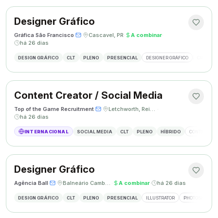
Designer Gráfico
Gráfica São Francisco
·
·
Cascavel, PR
·
A combinar
·
há 26 dias
DESIGN GRÁFICO
CLT
PLENO
PRESENCIAL
DESIGNER GRÁFICO
CRIAÇÃO 
Content Creator / Social Media
Top of the Game Recruitment
·
·
Letchworth, Reino Unido
·
há 26 dias
INTERNACIONAL
SOCIAL MEDIA
CLT
PLENO
HÍBRIDO
CONTENT CR
Designer Gráfico
Agência Ball
·
·
Balneário Camboriú, SC
·
A combinar
·
há 26 dias
DESIGN GRÁFICO
CLT
PLENO
PRESENCIAL
ILLUSTRATOR
PHOTOSHOP