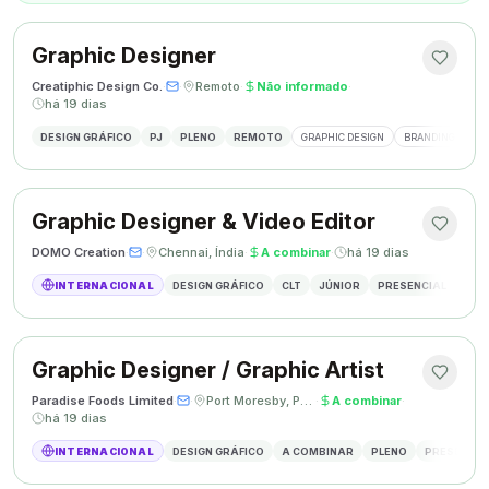
Graphic Designer
Creatiphic Design Co.
·
·
Remoto
·
Não informado
·
há 19 dias
DESIGN GRÁFICO
PJ
PLENO
REMOTO
GRAPHIC DESIGN
BRANDING
SO
Graphic Designer & Video Editor
DOMO Creation
·
·
Chennai, Índia
·
A combinar
·
há 19 dias
INTERNACIONAL
DESIGN GRÁFICO
CLT
JÚNIOR
PRESENCIAL
GRAP
Graphic Designer / Graphic Artist
Paradise Foods Limited
·
·
Port Moresby, Papua Nova Guiné
·
A combinar
·
há 19 dias
INTERNACIONAL
DESIGN GRÁFICO
A COMBINAR
PLENO
PRESENCIA