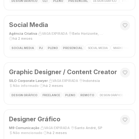
DESIGN GRÁFICO
CLT
PLENO
PRESENCIAL
DESIGN GRÁFICO
PHOTOSHOP
Social Media
Agência Criativa
·
·
Belo Horizonte, Brasil
·
VAGA EXPIRADA
há 2 meses
SOCIAL MEDIA
PJ
PLENO
PRESENCIAL
SOCIAL MEDIA
MARKETING DIGIT
Graphic Designer / Content Creator
SILO Corporate Lawyer
·
·
Indonésia
·
VAGA EXPIRADA
Não informado
·
há 2 meses
DESIGN GRÁFICO
FREELANCE
PLENO
REMOTO
DESIGN GRÁFICO
CRIAÇÃ
Designer Gráfico
M9 Comunicação
·
·
Santo André, SP
·
VAGA EXPIRADA
Não mencionado
·
há 2 meses