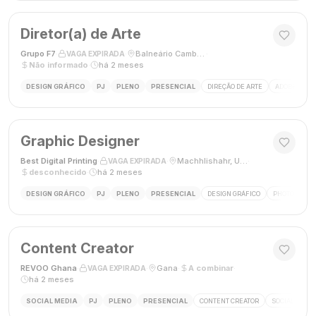
Diretor(a) de Arte
Grupo F7
·
·
Balneário Camboriú, SC, Brasil
·
VAGA EXPIRADA
Não informado
·
há 2 meses
DESIGN GRÁFICO
PJ
PLENO
PRESENCIAL
DIREÇÃO DE ARTE
ADOBE CREAT
Graphic Designer
Best Digital Printing
·
·
Machhlishahr, Uttar Pradesh, Índia
·
VAGA EXPIRADA
desconhecido
·
há 2 meses
DESIGN GRÁFICO
PJ
PLENO
PRESENCIAL
DESIGN GRÁFICO
PHOTOSHOP
Content Creator
REVOO Ghana
·
·
Gana
·
A combinar
·
VAGA EXPIRADA
há 2 meses
SOCIAL MEDIA
PJ
PLENO
PRESENCIAL
CONTENT CREATOR
SOCIAL MEDI