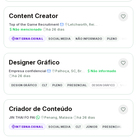
Content Creator
Top of the Game Recruitment
·
·
Letchworth, Reino Unido
·
Não mencionado
·
há 26 dias
INTERNACIONAL
SOCIAL MEDIA
NÃO INFORMADO
PLENO
HÍBRIDO
Designer Gráfico
Empresa confidencial
·
·
Palhoça, SC, Brasil
·
Não informado
·
há 26 dias
DESIGN GRÁFICO
CLT
PLENO
PRESENCIAL
DESIGN GRÁFICO
VAGA DESIG
Criador de Conteúdo
JIN THAI FO PAI
·
·
Penang, Malásia
·
há 26 dias
INTERNACIONAL
SOCIAL MEDIA
CLT
JÚNIOR
PRESENCIAL
CRIAÇÃ