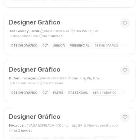
Designer Gráfico
Taif Beauty Salon
·
·
São Paulo, SP
·
VAGA EXPIRADA
desconhecido
·
há 2 meses
DESIGN GRÁFICO
CLT
JÚNIOR
PRESENCIAL
DESIGN GRÁFICO
REDES SOC
Designer Gráfico
B Comunicação
·
·
Caruaru, PE, Brasil
·
VAGA EXPIRADA
Não informado
·
há 2 meses
DESIGN GRÁFICO
CLT
PLENO
PRESENCIAL
DESIGN GRÁFICO
ADOBE PHO
Designer Gráfico
Focados
·
·
Campinas, SP
·
Não especificado
·
VAGA EXPIRADA
há 2 meses