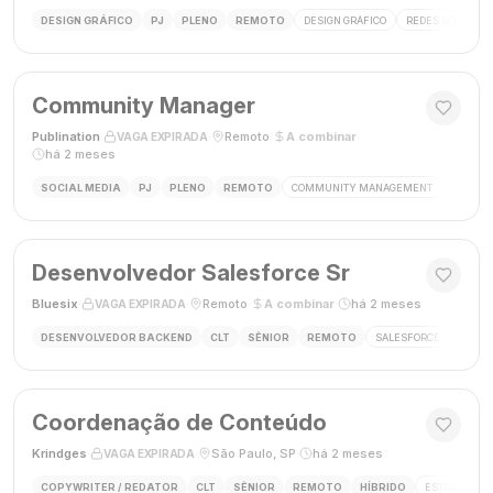
DESIGN GRÁFICO
PJ
PLENO
REMOTO
DESIGN GRÁFICO
REDES SOCIAIS
Community Manager
Publination
·
·
Remoto
·
A combinar
·
VAGA EXPIRADA
há 2 meses
SOCIAL MEDIA
PJ
PLENO
REMOTO
COMMUNITY MANAGEMENT
SOCIAL
Desenvolvedor Salesforce Sr
Bluesix
·
·
Remoto
·
A combinar
·
há 2 meses
VAGA EXPIRADA
DESENVOLVEDOR BACKEND
CLT
SÊNIOR
REMOTO
SALESFORCE
APEX
Coordenação de Conteúdo
Krindges
·
·
São Paulo, SP
·
há 2 meses
VAGA EXPIRADA
COPYWRITER / REDATOR
CLT
SÊNIOR
REMOTO
HÍBRIDO
ESTRATEGIA 