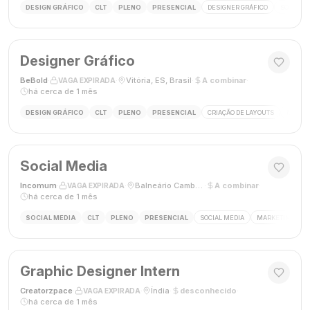
DESIGN GRÁFICO
CLT
PLENO
PRESENCIAL
DESIGNER GRÁFICO
SOCIAL M
Designer Gráfico
BeBold
·
·
Vitória, ES, Brasil
·
A combinar
·
VAGA EXPIRADA
há cerca de 1 mês
DESIGN GRÁFICO
CLT
PLENO
PRESENCIAL
CRIAÇÃO DE LAYOUTS
MÍDIAS
Social Media
Incomum
·
·
Balneário Camboriú, SC
·
A combinar
·
VAGA EXPIRADA
há cerca de 1 mês
SOCIAL MEDIA
CLT
PLENO
PRESENCIAL
SOCIAL MEDIA
MARKETING DIGI
Graphic Designer Intern
Creatorzpace
·
·
Índia
·
desconhecido
·
VAGA EXPIRADA
há cerca de 1 mês