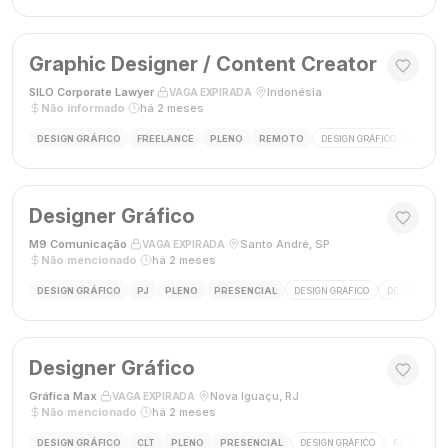
Graphic Designer / Content Creator
SILO Corporate Lawyer
·
·
Indonésia
·
VAGA EXPIRADA
Não informado
·
há 2 meses
DESIGN GRÁFICO
FREELANCE
PLENO
REMOTO
DESIGN GRÁFICO
CRIAÇÃ
Designer Gráfico
M9 Comunicação
·
·
Santo André, SP
·
VAGA EXPIRADA
Não mencionado
·
há 2 meses
DESIGN GRÁFICO
PJ
PLENO
PRESENCIAL
DESIGN GRÁFICO
DESIGNER
Designer Gráfico
Gráfica Max
·
·
Nova Iguaçu, RJ
·
VAGA EXPIRADA
Não mencionado
·
há 2 meses
DESIGN GRÁFICO
CLT
PLENO
PRESENCIAL
DESIGN GRÁFICO
FECHAMENT