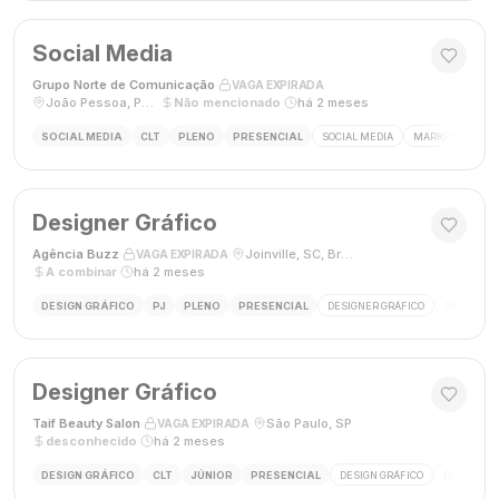
Social Media
Grupo Norte de Comunicação
·
·
VAGA EXPIRADA
João Pessoa, Paraíba, Brasil
·
Não mencionado
·
há 2 meses
SOCIAL MEDIA
CLT
PLENO
PRESENCIAL
SOCIAL MEDIA
MARKETING DIGI
Designer Gráfico
Agência Buzz
·
·
Joinville, SC, Brasil
·
VAGA EXPIRADA
A combinar
·
há 2 meses
DESIGN GRÁFICO
PJ
PLENO
PRESENCIAL
DESIGNER GRÁFICO
DESIGN
Designer Gráfico
Taif Beauty Salon
·
·
São Paulo, SP
·
VAGA EXPIRADA
desconhecido
·
há 2 meses
DESIGN GRÁFICO
CLT
JÚNIOR
PRESENCIAL
DESIGN GRÁFICO
REDES SOC