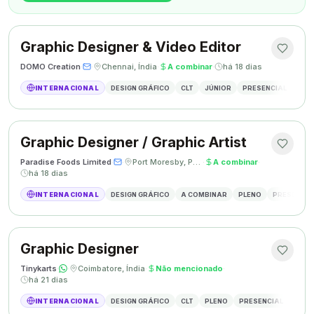
Graphic Designer & Video Editor
DOMO Creation
·
·
Chennai, Índia
·
A combinar
·
há 18 dias
INTERNACIONAL
DESIGN GRÁFICO
CLT
JÚNIOR
PRESENCIAL
GRAP
Graphic Designer / Graphic Artist
Paradise Foods Limited
·
·
Port Moresby, Papua Nova Guiné
·
A combinar
·
há 18 dias
INTERNACIONAL
DESIGN GRÁFICO
A COMBINAR
PLENO
PRESENCIA
Graphic Designer
Tinykarts
·
·
Coimbatore, Índia
·
Não mencionado
·
há 21 dias
INTERNACIONAL
DESIGN GRÁFICO
CLT
PLENO
PRESENCIAL
DESIG