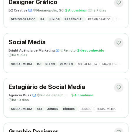
Designer Gráfico
B2 Creative
·
·
Florianópolis, SC
·
A combinar
·
há 7 dias
DESIGN GRÁFICO
PJ
JÚNIOR
PRESENCIAL
DESIGN GRÁFICO
ESTÁGIO DE
Social Media
Bright Agência de Marketing
·
·
Remoto
·
desconhecido
·
há 9 dias
SOCIAL MEDIA
PJ
PLENO
REMOTO
SOCIAL MEDIA
MARKETING DIGITAL
Estagiário de Social Media
Agência Buzz
·
·
Rio de Janeiro, Brasil
·
A combinar
·
há 10 dias
SOCIAL MEDIA
CLT
JÚNIOR
HÍBRIDO
ESTÁGIO
SOCIAL MEDIA
CRIAÇÃ
Graphic Designer