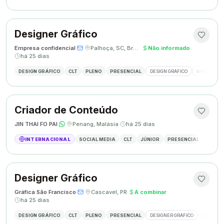
Designer Gráfico
Empresa confidencial
·
·
Palhoça, SC, Brasil
·
Não informado
·
há 25 dias
DESIGN GRÁFICO
CLT
PLENO
PRESENCIAL
DESIGN GRÁFICO
VAGA DESIG
Criador de Conteúdo
JIN THAI FO PAI
·
·
Penang, Malásia
·
há 25 dias
INTERNACIONAL
SOCIAL MEDIA
CLT
JÚNIOR
PRESENCIAL
CRIAÇÃ
Designer Gráfico
Gráfica São Francisco
·
·
Cascavel, PR
·
A combinar
·
há 25 dias
DESIGN GRÁFICO
CLT
PLENO
PRESENCIAL
DESIGNER GRÁFICO
CRIAÇÃO 