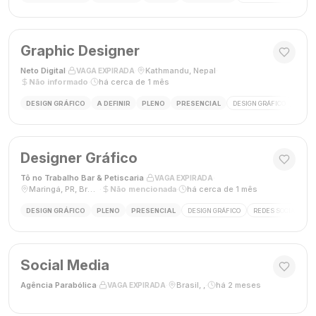
Graphic Designer
Neto Digital
·
·
Kathmandu, Nepal
·
VAGA EXPIRADA
Não informado
·
há cerca de 1 mês
DESIGN GRÁFICO
A DEFINIR
PLENO
PRESENCIAL
DESIGN GRÁFICO
MÍDI
Designer Gráfico
Tô no Trabalho Bar & Petiscaria
·
·
VAGA EXPIRADA
Maringá, PR, Brasil
·
Não mencionada
·
há cerca de 1 mês
DESIGN GRÁFICO
PLENO
PRESENCIAL
DESIGN GRÁFICO
REDES SOCIAIS
Social Media
Agência Parabólica
·
·
Brasil, ,
·
há 2 meses
VAGA EXPIRADA