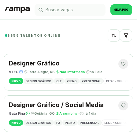
SEJA PRO
3359 TALENTOS ONLINE
Recentes
Designer Gráfico
VTEC
·
·
Porto Alegre, RS
·
Não informado
·
há 1 dia
NOVO
DESIGN GRÁFICO
CLT
PLENO
PRESENCIAL
DESIGN GRÁFICO
M
Designer Gráfico / Social Media
Gata Fina
·
·
Goiânia, GO
·
A combinar
·
há 1 dia
NOVO
DESIGN GRÁFICO
PJ
PLENO
PRESENCIAL
DESIGN GRÁFICO
SO