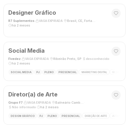
Designer Gráfico
R7 Suplementos
·
·
Brasil, CE, Fortaleza
·
VAGA EXPIRADA
há 2 meses
Social Media
Fivedez
·
·
Ribeirão Preto, SP
·
desconhecido
·
VAGA EXPIRADA
há 2 meses
SOCIAL MEDIA
PJ
PLENO
PRESENCIAL
MARKETING DIGITAL
REDES SOCIA
Diretor(a) de Arte
Grupo F7
·
·
Balneário Camboriú, SC, Brasil
·
VAGA EXPIRADA
Não informado
·
há 2 meses
DESIGN GRÁFICO
PJ
PLENO
PRESENCIAL
DIREÇÃO DE ARTE
ADOBE CREAT