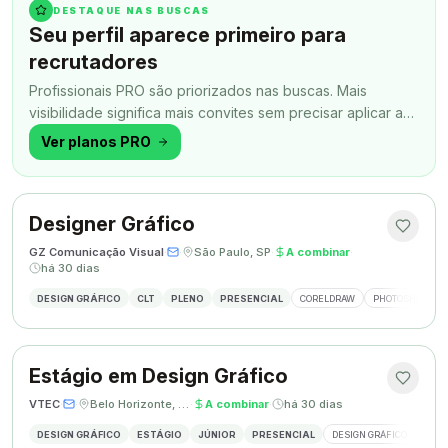
DESTAQUE NAS BUSCAS
Seu perfil aparece primeiro para
recrutadores
Profissionais PRO são priorizados nas buscas. Mais
visibilidade significa mais convites sem precisar aplicar a
todo momento.
Ver planos PRO
Designer Gráfico
GZ Comunicação Visual
·
·
São Paulo, SP
·
A combinar
·
há 30 dias
DESIGN GRÁFICO
CLT
PLENO
PRESENCIAL
CORELDRAW
PHOTOSHOP
Estágio em Design Gráfico
VTEC
·
·
Belo Horizonte, MG
·
A combinar
·
há 30 dias
DESIGN GRÁFICO
ESTÁGIO
JÚNIOR
PRESENCIAL
DESIGN GRÁFICO
PHO