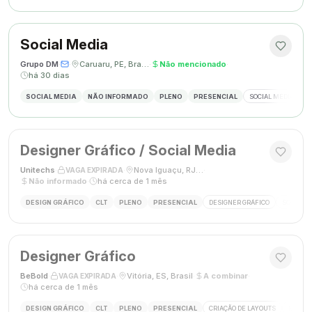
Social Media
Grupo DM
·
·
Caruaru, PE, Brasil
·
Não mencionado
·
há 30 dias
SOCIAL MEDIA
NÃO INFORMADO
PLENO
PRESENCIAL
SOCIAL MEDIA
G
Designer Gráfico / Social Media
Unitechs
·
·
Nova Iguaçu, RJ, Brasil
·
VAGA EXPIRADA
Não informado
·
há cerca de 1 mês
DESIGN GRÁFICO
CLT
PLENO
PRESENCIAL
DESIGNER GRÁFICO
SOCIAL M
Designer Gráfico
BeBold
·
·
Vitória, ES, Brasil
·
A combinar
·
VAGA EXPIRADA
há cerca de 1 mês
DESIGN GRÁFICO
CLT
PLENO
PRESENCIAL
CRIAÇÃO DE LAYOUTS
MÍDIAS