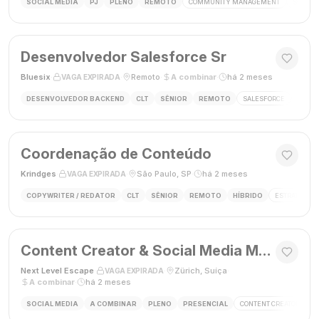
SOCIAL MEDIA
PJ
PLENO
REMOTO
COMMUNITY MANAGEMENT
SOCIAL
Desenvolvedor Salesforce Sr
Bluesix
·
·
Remoto
·
A combinar
·
há 2 meses
VAGA EXPIRADA
DESENVOLVEDOR BACKEND
CLT
SÊNIOR
REMOTO
SALESFORCE
APEX
Coordenação de Conteúdo
Krindges
·
·
São Paulo, SP
·
há 2 meses
VAGA EXPIRADA
COPYWRITER / REDATOR
CLT
SÊNIOR
REMOTO
HÍBRIDO
ESTRATEGIA 
Content Creator & Social Media Manager
Next Level Escape
·
·
Zürich, Suíça
·
VAGA EXPIRADA
A combinar
·
há 2 meses
SOCIAL MEDIA
A COMBINAR
PLENO
PRESENCIAL
CONTENT CREATOR
S