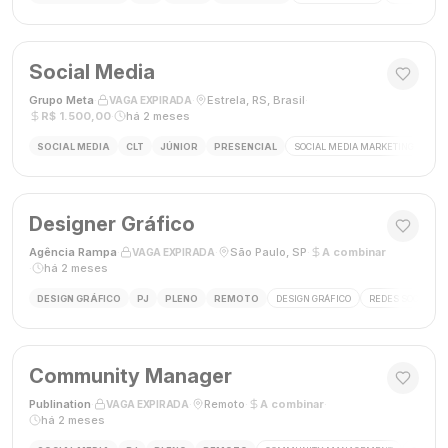
Social Media
Grupo Meta
·
·
Estrela, RS, Brasil
·
VAGA EXPIRADA
R$ 1.500,00
·
há 2 meses
SOCIAL MEDIA
CLT
JÚNIOR
PRESENCIAL
SOCIAL MEDIA MARKETING
GES
Designer Gráfico
Agência Rampa
·
·
São Paulo, SP
·
A combinar
VAGA EXPIRADA
·
há 2 meses
DESIGN GRÁFICO
PJ
PLENO
REMOTO
DESIGN GRÁFICO
REDES SOCIAIS
Community Manager
Publination
·
·
Remoto
·
A combinar
·
VAGA EXPIRADA
há 2 meses