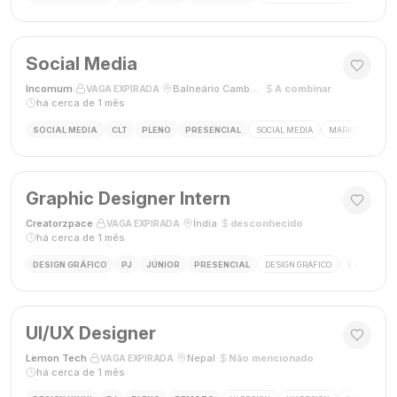
Social Media
Incomum
·
·
Balneário Camboriú, SC
·
A combinar
·
VAGA EXPIRADA
há cerca de 1 mês
SOCIAL MEDIA
CLT
PLENO
PRESENCIAL
SOCIAL MEDIA
MARKETING DIGI
Graphic Designer Intern
Creatorzpace
·
·
Índia
·
desconhecido
·
VAGA EXPIRADA
há cerca de 1 mês
DESIGN GRÁFICO
PJ
JÚNIOR
PRESENCIAL
DESIGN GRÁFICO
ESTÁGIO DE
UI/UX Designer
Lemon Tech
·
·
Nepal
·
Não mencionado
·
VAGA EXPIRADA
há cerca de 1 mês