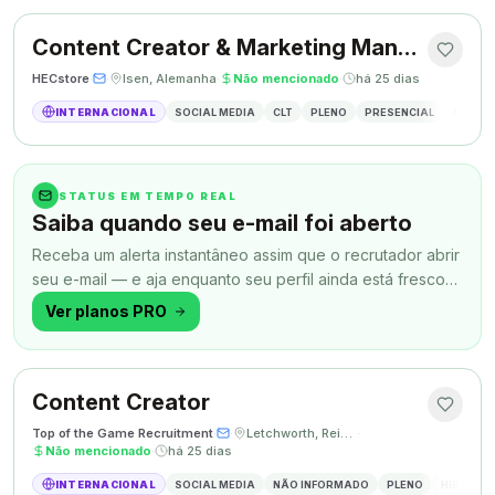
Content Creator & Marketing Manager
HECstore
·
·
Isen, Alemanha
·
Não mencionado
·
há 25 dias
INTERNACIONAL
SOCIAL MEDIA
CLT
PLENO
PRESENCIAL
MARKETI
STATUS EM TEMPO REAL
Saiba quando seu e-mail foi aberto
Receba um alerta instantâneo assim que o recrutador abrir
seu e-mail — e aja enquanto seu perfil ainda está fresco
na memória.
Ver planos PRO
Content Creator
Top of the Game Recruitment
·
·
Letchworth, Reino Unido
·
Não mencionado
·
há 25 dias
INTERNACIONAL
SOCIAL MEDIA
NÃO INFORMADO
PLENO
HÍBRIDO