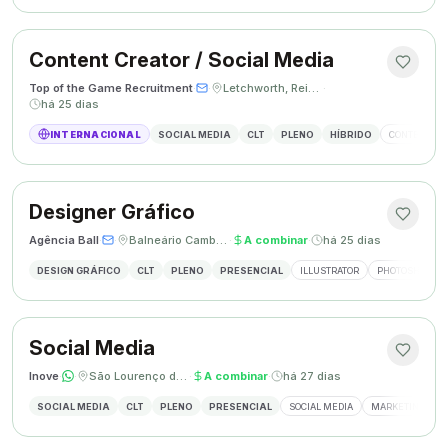
Content Creator / Social Media
Top of the Game Recruitment
·
·
Letchworth, Reino Unido
·
há 25 dias
INTERNACIONAL
SOCIAL MEDIA
CLT
PLENO
HÍBRIDO
CONTENT CR
Designer Gráfico
Agência Ball
·
·
Balneário Camboriú, SC
·
A combinar
·
há 25 dias
DESIGN GRÁFICO
CLT
PLENO
PRESENCIAL
ILLUSTRATOR
PHOTOSHOP
Social Media
Inove
·
·
São Lourenço do Oeste, SC
·
A combinar
·
há 27 dias
SOCIAL MEDIA
CLT
PLENO
PRESENCIAL
SOCIAL MEDIA
MARKETING DIGI