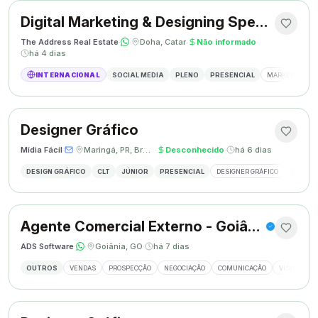
Digital Marketing & Designing Specialist
The Address Real Estate
·
·
Doha, Catar
·
Não informado
·
há 4 dias
INTERNACIONAL
SOCIAL MEDIA
PLENO
PRESENCIAL
MARKETING DIG
Designer Gráfico
Mídia Fácil
·
·
Maringá, PR, Brasil
·
Desconhecido
·
há 6 dias
DESIGN GRÁFICO
CLT
JÚNIOR
PRESENCIAL
DESIGNER GRÁFICO
CRIAÇÃO
Agente Comercial Externo - Goiânia
ADS Software
·
·
Goiânia, GO
·
há 7 dias
OUTROS
VENDAS
PROSPECÇÃO
NEGOCIAÇÃO
COMUNICAÇÃO
VISITAS EX