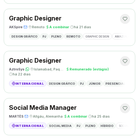
Graphic Designer
AKSpire
·
·
Remoto
·
A combinar
·
há 21 dias
DESIGN GRÁFICO
PJ
PLENO
REMOTO
GRAPHIC DESIGN
AMAZON A+ CON
Graphic Designer
AztroSys
·
·
Islamabad, Paquistão
·
Remunerado (estágio)
·
há 22 dias
INTERNACIONAL
DESIGN GRÁFICO
PJ
JÚNIOR
PRESENCIAL
DESIG
Social Media Manager
MARTÈS
·
·
Allgäu, Alemanha
·
A combinar
·
há 25 dias
INTERNACIONAL
SOCIAL MEDIA
PJ
PLENO
HÍBRIDO
SOCIAL MEDIA