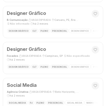
Designer Gráfico
B Comunicação
·
·
Caruaru, PE, Brasil
·
VAGA EXPIRADA
Não informado
·
há 2 meses
DESIGN GRÁFICO
CLT
PLENO
PRESENCIAL
DESIGN GRÁFICO
ADOBE PHO
Designer Gráfico
Focados
·
·
Campinas, SP
·
Não especificado
·
VAGA EXPIRADA
há 2 meses
DESIGN GRÁFICO
CLT
PLENO
PRESENCIAL
DESIGN GRÁFICO
PHOTOSHOP
Social Media
Agência Criativa
·
·
Belo Horizonte, Brasil
·
VAGA EXPIRADA
há 2 meses
SOCIAL MEDIA
PJ
PLENO
PRESENCIAL
SOCIAL MEDIA
MARKETING DIGIT