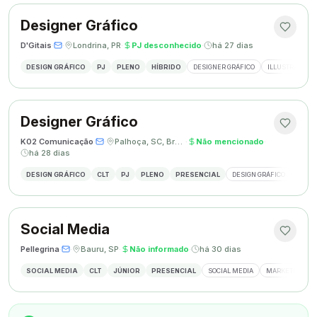
Designer Gráfico
D'Gitais
·
·
Londrina, PR
·
PJ desconhecido
·
há 27 dias
DESIGN GRÁFICO
PJ
PLENO
HÍBRIDO
DESIGNER GRÁFICO
ILLUSTRATOR
Designer Gráfico
K02 Comunicação
·
·
Palhoça, SC, Brasil
·
Não mencionado
·
há 28 dias
DESIGN GRÁFICO
CLT
PJ
PLENO
PRESENCIAL
DESIGN GRÁFICO
REDES
Social Media
Pellegrina
·
·
Bauru, SP
·
Não informado
·
há 30 dias
SOCIAL MEDIA
CLT
JÚNIOR
PRESENCIAL
SOCIAL MEDIA
MARKETING DIG