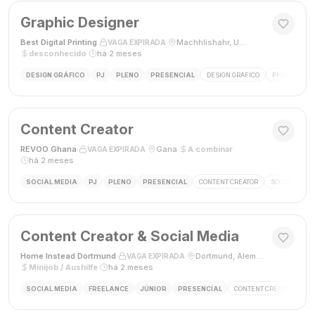
Graphic Designer
Best Digital Printing
·
·
Machhlishahr, Uttar Pradesh, Índia
·
VAGA EXPIRADA
desconhecido
·
há 2 meses
DESIGN GRÁFICO
PJ
PLENO
PRESENCIAL
DESIGN GRÁFICO
PHOTOSHOP
Content Creator
REVOO Ghana
·
·
Gana
·
A combinar
·
VAGA EXPIRADA
há 2 meses
SOCIAL MEDIA
PJ
PLENO
PRESENCIAL
CONTENT CREATOR
SOCIAL MEDI
Content Creator & Social Media
Home Instead Dortmund
·
·
Dortmund, Alemanha
·
VAGA EXPIRADA
Minijob / Aushilfe
·
há 2 meses
SOCIAL MEDIA
FREELANCE
JÚNIOR
PRESENCIAL
CONTENT CREATOR
SO