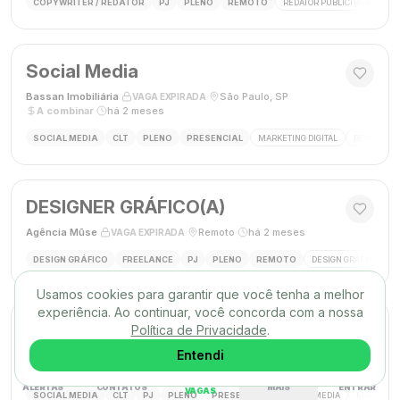
COPYWRITER / REDATOR
PJ
PLENO
REMOTO
REDATOR PUBLICITÁRIO
C
Social Media
Bassan Imobiliária
·
·
São Paulo, SP
·
VAGA EXPIRADA
A combinar
·
há 2 meses
SOCIAL MEDIA
CLT
PLENO
PRESENCIAL
MARKETING DIGITAL
REDES SOC
DESIGNER GRÁFICO(A)
Agência Mūse
·
·
Remoto
·
há 2 meses
VAGA EXPIRADA
DESIGN GRÁFICO
FREELANCE
PJ
PLENO
REMOTO
DESIGN GRÁFICO
B
Usamos cookies para garantir que você tenha a melhor
experiência. Ao continuar, você concorda com a nossa
Social Media
Política de Privacidade
.
Triunfo RH
·
·
Entendi
Passo de Torres, SC, Brasil
·
VAGA EXPIRADA
desconhecido
·
há 2 meses
ALERTAS
CONTATOS
MAIS
ENTRAR
VAGAS
SOCIAL MEDIA
CLT
PJ
PLENO
PRESENCIAL
SOCIAL MEDIA
MARKETING