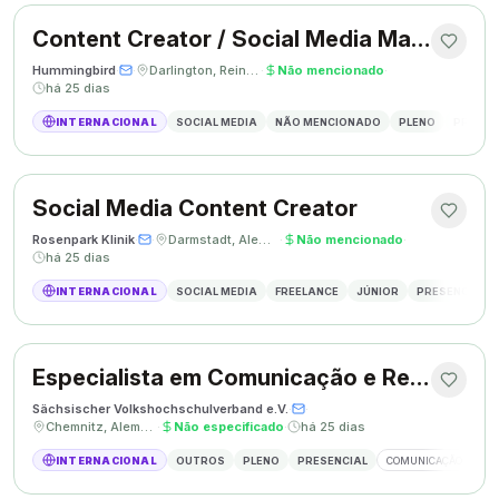
Content Creator / Social Media Manager
Hummingbird
·
·
Darlington, Reino Unido
·
Não mencionado
·
há 25 dias
INTERNACIONAL
SOCIAL MEDIA
NÃO MENCIONADO
PLENO
PRESEN
Social Media Content Creator
Rosenpark Klinik
·
·
Darmstadt, Alemanha
·
Não mencionado
·
há 25 dias
INTERNACIONAL
SOCIAL MEDIA
FREELANCE
JÚNIOR
PRESENCIAL
Especialista em Comunicação e Relações Públicas
Sächsischer Volkshochschulverband e.V.
·
·
Chemnitz, Alemanha
·
Não especificado
·
há 25 dias
INTERNACIONAL
OUTROS
PLENO
PRESENCIAL
COMUNICAÇÃO
RE