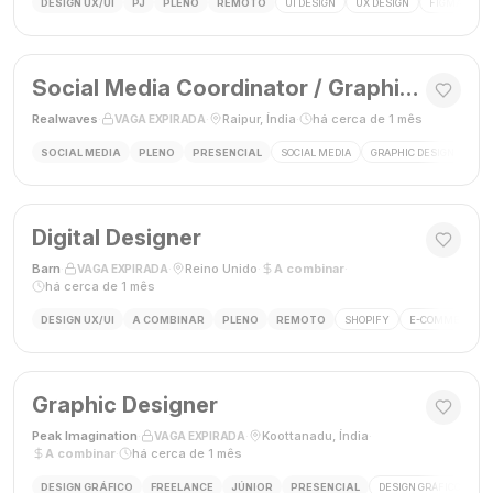
DESIGN UX/UI
PJ
PLENO
REMOTO
UI DESIGN
UX DESIGN
FIGMA
P
Social Media Coordinator / Graphic Designer
Realwaves
·
·
Raipur, Índia
·
há cerca de 1 mês
VAGA EXPIRADA
SOCIAL MEDIA
PLENO
PRESENCIAL
SOCIAL MEDIA
GRAPHIC DESIGN
MAR
Digital Designer
Barn
·
·
Reino Unido
·
A combinar
·
VAGA EXPIRADA
há cerca de 1 mês
DESIGN UX/UI
A COMBINAR
PLENO
REMOTO
SHOPIFY
E-COMMERCE
Graphic Designer
Peak Imagination
·
·
Koottanadu, Índia
·
VAGA EXPIRADA
A combinar
·
há cerca de 1 mês
DESIGN GRÁFICO
FREELANCE
JÚNIOR
PRESENCIAL
DESIGN GRÁFICO
LO