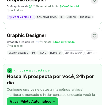
Dr Graphicswala
·
·
Ahmedabad, Índia
·
Confidencial
·
há 15 dias
INTERNACIONAL
DESIGN GRÁFICO
PJ
JÚNIOR
PRESENCIAL
DESIG
Graphic Designer
Creatiphic Design Co.
·
·
Remoto
·
Não informado
·
há 18 dias
DESIGN GRÁFICO
PJ
PLENO
REMOTO
GRAPHIC DESIGN
BRANDING
SO
IA PILOTO AUTOMÁTICO
Nossa IA prospecta por você, 24h por
dia
Configure uma vez e deixe a inteligência artificial
monitorar o mercado e iniciar contatos enquanto você faz
outra coisa.
Ativar Piloto Automático