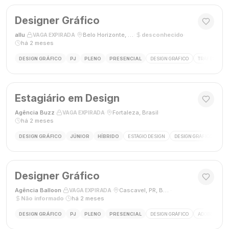
Designer Gráfico
allu
·
·
Belo Horizonte, MG, Brasil
·
desconhecido
·
VAGA EXPIRADA
há 2 meses
DESIGN GRÁFICO
PJ
PLENO
PRESENCIAL
DESIGN GRÁFICO
TRÁFEGO PAG
Estagiário em Design
Agência Buzz
·
·
Fortaleza, Brasil
·
VAGA EXPIRADA
há 2 meses
DESIGN GRÁFICO
JÚNIOR
HÍBRIDO
ESTÁGIO DESIGN
DESIGN GRÁFICO
HÍ
Designer Gráfico
Agência Balloon
·
·
Cascavel, PR, Brasil
·
VAGA EXPIRADA
Não informado
·
há 2 meses
DESIGN GRÁFICO
PJ
PLENO
PRESENCIAL
DESIGN GRÁFICO
ADOBE PHOT