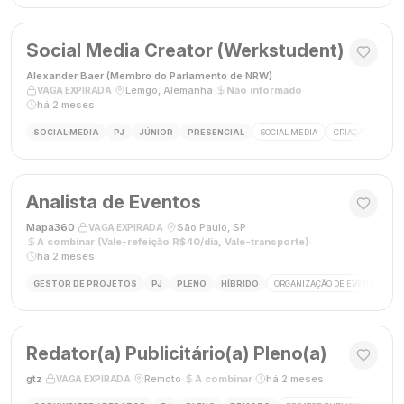
Social Media Creator (Werkstudent)
Alexander Baer (Membro do Parlamento de NRW)
·
·
Lemgo, Alemanha
·
Não informado
·
VAGA EXPIRADA
há 2 meses
SOCIAL MEDIA
PJ
JÚNIOR
PRESENCIAL
SOCIAL MEDIA
CRIAÇÃO DE CON
Analista de Eventos
Mapa360
·
·
São Paulo, SP
·
VAGA EXPIRADA
A combinar (Vale-refeição R$40/dia, Vale-transporte)
·
há 2 meses
GESTOR DE PROJETOS
PJ
PLENO
HÍBRIDO
ORGANIZAÇÃO DE EVENTOS
Redator(a) Publicitário(a) Pleno(a)
gtz
·
·
Remoto
·
A combinar
·
há 2 meses
VAGA EXPIRADA