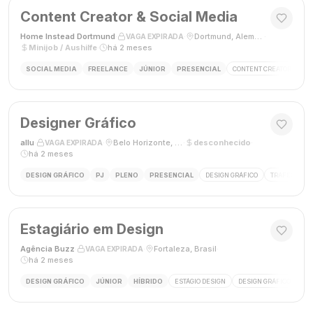
Content Creator & Social Media
Home Instead Dortmund
·
·
Dortmund, Alemanha
·
VAGA EXPIRADA
Minijob / Aushilfe
·
há 2 meses
SOCIAL MEDIA
FREELANCE
JÚNIOR
PRESENCIAL
CONTENT CREATOR
SO
Designer Gráfico
allu
·
·
Belo Horizonte, MG, Brasil
·
desconhecido
·
VAGA EXPIRADA
há 2 meses
DESIGN GRÁFICO
PJ
PLENO
PRESENCIAL
DESIGN GRÁFICO
TRÁFEGO PAG
Estagiário em Design
Agência Buzz
·
·
Fortaleza, Brasil
·
VAGA EXPIRADA
há 2 meses
DESIGN GRÁFICO
JÚNIOR
HÍBRIDO
ESTÁGIO DESIGN
DESIGN GRÁFICO
HÍ