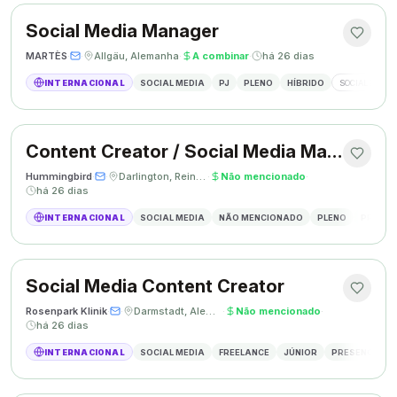
Social Media Manager
MARTÈS
·
·
Allgäu, Alemanha
·
A combinar
·
há 26 dias
INTERNACIONAL
SOCIAL MEDIA
PJ
PLENO
HÍBRIDO
SOCIAL MEDIA
Content Creator / Social Media Manager
Hummingbird
·
·
Darlington, Reino Unido
·
Não mencionado
·
há 26 dias
INTERNACIONAL
SOCIAL MEDIA
NÃO MENCIONADO
PLENO
PRESEN
Social Media Content Creator
Rosenpark Klinik
·
·
Darmstadt, Alemanha
·
Não mencionado
·
há 26 dias
INTERNACIONAL
SOCIAL MEDIA
FREELANCE
JÚNIOR
PRESENCIAL