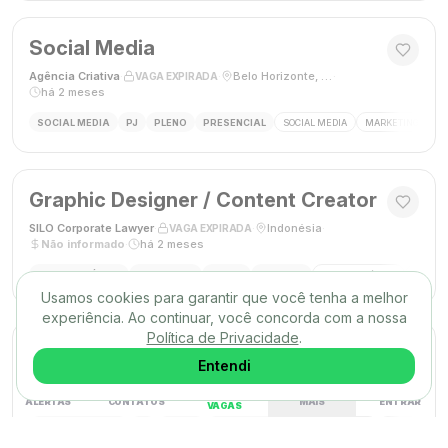
Social Media
Agência Criativa
·
·
Belo Horizonte, Brasil
·
VAGA EXPIRADA
há 2 meses
SOCIAL MEDIA
PJ
PLENO
PRESENCIAL
SOCIAL MEDIA
MARKETING DIGIT
Graphic Designer / Content Creator
SILO Corporate Lawyer
·
·
Indonésia
·
VAGA EXPIRADA
Não informado
·
há 2 meses
DESIGN GRÁFICO
FREELANCE
PLENO
REMOTO
DESIGN GRÁFICO
CRIAÇÃ
Usamos cookies para garantir que você tenha a melhor
experiência. Ao continuar, você concorda com a nossa
Política de Privacidade
.
Designer Gráfico
Entendi
M9 Comunicação
·
·
Santo André, SP
·
VAGA EXPIRADA
Não mencionado
·
há 2 meses
ALERTAS
CONTATOS
MAIS
ENTRAR
VAGAS
DESIGN GRÁFICO
PJ
PLENO
PRESENCIAL
DESIGN GRÁFICO
DESIGNER