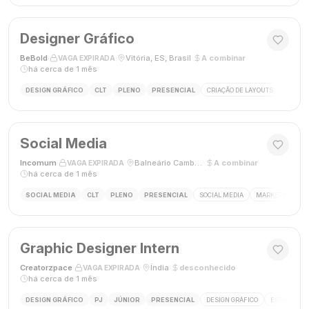
Designer Gráfico
BeBold
·
·
Vitória, ES, Brasil
·
A combinar
·
VAGA EXPIRADA
há cerca de 1 mês
DESIGN GRÁFICO
CLT
PLENO
PRESENCIAL
CRIAÇÃO DE LAYOUTS
MÍDIAS
Social Media
Incomum
·
·
Balneário Camboriú, SC
·
A combinar
·
VAGA EXPIRADA
há cerca de 1 mês
SOCIAL MEDIA
CLT
PLENO
PRESENCIAL
SOCIAL MEDIA
MARKETING DIGI
Graphic Designer Intern
Creatorzpace
·
·
Índia
·
desconhecido
·
VAGA EXPIRADA
há cerca de 1 mês
DESIGN GRÁFICO
PJ
JÚNIOR
PRESENCIAL
DESIGN GRÁFICO
ESTÁGIO DE