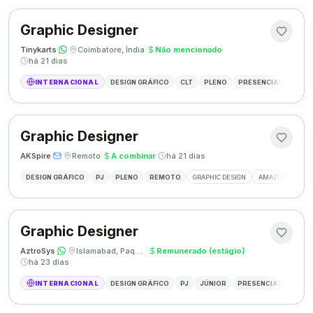
Graphic Designer
Tinykarts
·
·
Coimbatore, Índia
·
Não mencionado
·
há 21 dias
INTERNACIONAL
DESIGN GRÁFICO
CLT
PLENO
PRESENCIAL
DESIG
Graphic Designer
AKSpire
·
·
Remoto
·
A combinar
·
há 21 dias
DESIGN GRÁFICO
PJ
PLENO
REMOTO
GRAPHIC DESIGN
AMAZON A+ CON
Graphic Designer
AztroSys
·
·
Islamabad, Paquistão
·
Remunerado (estágio)
·
há 23 dias
INTERNACIONAL
DESIGN GRÁFICO
PJ
JÚNIOR
PRESENCIAL
DESIG