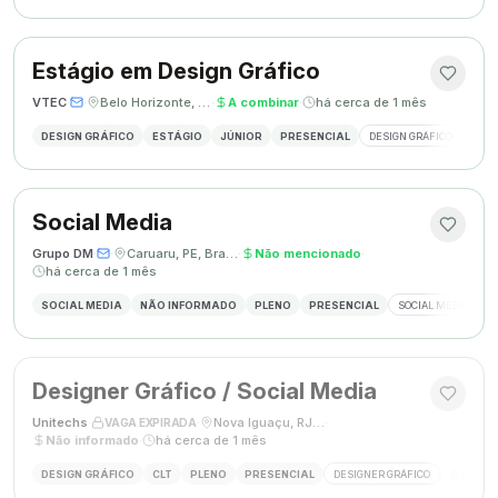
Estágio em Design Gráfico
VTEC
·
·
Belo Horizonte, MG
·
A combinar
·
há cerca de 1 mês
DESIGN GRÁFICO
ESTÁGIO
JÚNIOR
PRESENCIAL
DESIGN GRÁFICO
PHO
Social Media
Grupo DM
·
·
Caruaru, PE, Brasil
·
Não mencionado
·
há cerca de 1 mês
SOCIAL MEDIA
NÃO INFORMADO
PLENO
PRESENCIAL
SOCIAL MEDIA
G
Designer Gráfico / Social Media
Unitechs
·
·
Nova Iguaçu, RJ, Brasil
·
VAGA EXPIRADA
Não informado
·
há cerca de 1 mês
DESIGN GRÁFICO
CLT
PLENO
PRESENCIAL
DESIGNER GRÁFICO
SOCIAL M