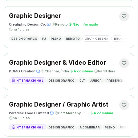
Graphic Designer
Creatiphic Design Co.
·
·
Remoto
·
Não informado
·
há 18 dias
DESIGN GRÁFICO
PJ
PLENO
REMOTO
GRAPHIC DESIGN
BRANDING
SO
Graphic Designer & Video Editor
DOMO Creation
·
·
Chennai, Índia
·
A combinar
·
há 18 dias
INTERNACIONAL
DESIGN GRÁFICO
CLT
JÚNIOR
PRESENCIAL
GRAP
Graphic Designer / Graphic Artist
Paradise Foods Limited
·
·
Port Moresby, Papua Nova Guiné
·
A combinar
·
há 18 dias
INTERNACIONAL
DESIGN GRÁFICO
A COMBINAR
PLENO
PRESENCIA