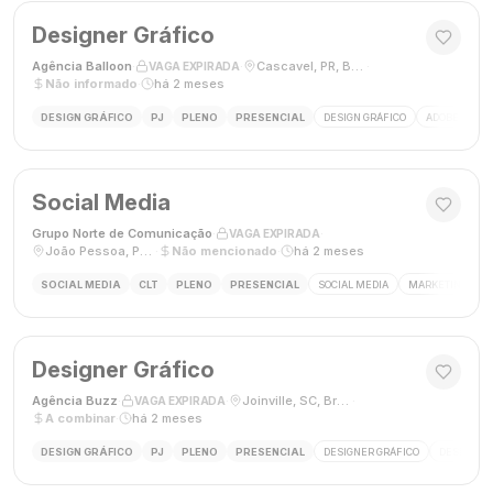
Designer Gráfico
Agência Balloon
·
·
Cascavel, PR, Brasil
·
VAGA EXPIRADA
Não informado
·
há 2 meses
DESIGN GRÁFICO
PJ
PLENO
PRESENCIAL
DESIGN GRÁFICO
ADOBE PHOT
Social Media
Grupo Norte de Comunicação
·
·
VAGA EXPIRADA
João Pessoa, Paraíba, Brasil
·
Não mencionado
·
há 2 meses
SOCIAL MEDIA
CLT
PLENO
PRESENCIAL
SOCIAL MEDIA
MARKETING DIGI
Designer Gráfico
Agência Buzz
·
·
Joinville, SC, Brasil
·
VAGA EXPIRADA
A combinar
·
há 2 meses
DESIGN GRÁFICO
PJ
PLENO
PRESENCIAL
DESIGNER GRÁFICO
DESIGN