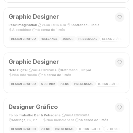
Graphic Designer
Peak Imagination
·
·
Koottanadu, Índia
·
VAGA EXPIRADA
A combinar
·
há cerca de 1 mês
DESIGN GRÁFICO
FREELANCE
JÚNIOR
PRESENCIAL
DESIGN GRÁFICO
LO
Graphic Designer
Neto Digital
·
·
Kathmandu, Nepal
·
VAGA EXPIRADA
Não informado
·
há cerca de 1 mês
DESIGN GRÁFICO
A DEFINIR
PLENO
PRESENCIAL
DESIGN GRÁFICO
MÍDI
Designer Gráfico
Tô no Trabalho Bar & Petiscaria
·
·
VAGA EXPIRADA
Maringá, PR, Brasil
·
Não mencionada
·
há cerca de 1 mês
DESIGN GRÁFICO
PLENO
PRESENCIAL
DESIGN GRÁFICO
REDES SOCIAIS