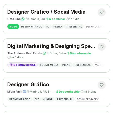
Designer Gráfico / Social Media
Gata Fina
·
·
Goiânia, GO
·
A combinar
·
há 1 dia
NOVO
DESIGN GRÁFICO
PJ
PLENO
PRESENCIAL
DESIGN GRÁFICO
SO
Digital Marketing & Designing Specialist
The Address Real Estate
·
·
Doha, Catar
·
Não informado
·
há 5 dias
INTERNACIONAL
SOCIAL MEDIA
PLENO
PRESENCIAL
MARKETING DIG
Designer Gráfico
Mídia Fácil
·
·
Maringá, PR, Brasil
·
Desconhecido
·
há 6 dias
DESIGN GRÁFICO
CLT
JÚNIOR
PRESENCIAL
DESIGNER GRÁFICO
CRIAÇÃO