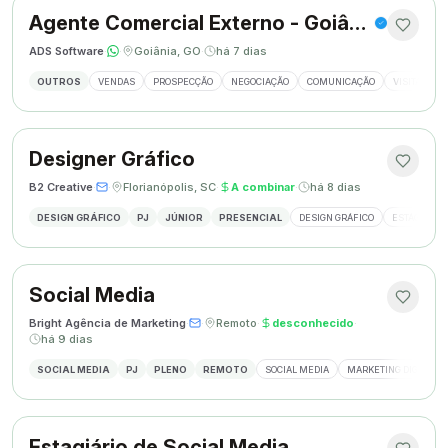
Agente Comercial Externo - Goiânia
ADS Software
·
·
Goiânia, GO
·
há 7 dias
OUTROS
VENDAS
PROSPECÇÃO
NEGOCIAÇÃO
COMUNICAÇÃO
VISITAS EX
Designer Gráfico
B2 Creative
·
·
Florianópolis, SC
·
A combinar
·
há 8 dias
DESIGN GRÁFICO
PJ
JÚNIOR
PRESENCIAL
DESIGN GRÁFICO
ESTÁGIO DE
Social Media
Bright Agência de Marketing
·
·
Remoto
·
desconhecido
·
há 9 dias
SOCIAL MEDIA
PJ
PLENO
REMOTO
SOCIAL MEDIA
MARKETING DIGITAL
Estagiário de Social Media