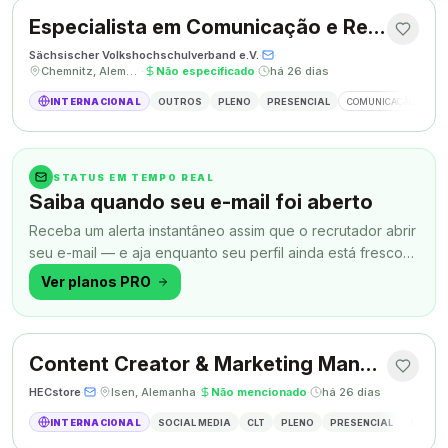
Especialista em Comunicação e Relações Públicas
Sächsischer Volkshochschulverband e.V.
·
·
Chemnitz, Alemanha
·
Não especificado
·
há 26 dias
INTERNACIONAL
OUTROS
PLENO
PRESENCIAL
COMUNICAÇÃO
RE
STATUS EM TEMPO REAL
Saiba quando seu e-mail foi aberto
Receba um alerta instantâneo assim que o recrutador abrir
seu e-mail — e aja enquanto seu perfil ainda está fresco
na memória.
Ver planos PRO
Content Creator & Marketing Manager
HECstore
·
·
Isen, Alemanha
·
Não mencionado
·
há 26 dias
INTERNACIONAL
SOCIAL MEDIA
CLT
PLENO
PRESENCIAL
MARKETI