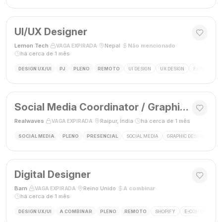
UI/UX Designer
Lemon Tech
·
·
Nepal
·
Não mencionado
·
VAGA EXPIRADA
há cerca de 1 mês
DESIGN UX/UI
PJ
PLENO
REMOTO
UI DESIGN
UX DESIGN
FIGMA
P
Social Media Coordinator / Graphic Designer
Realwaves
·
·
Raipur, Índia
·
há cerca de 1 mês
VAGA EXPIRADA
SOCIAL MEDIA
PLENO
PRESENCIAL
SOCIAL MEDIA
GRAPHIC DESIGN
MAR
Digital Designer
Barn
·
·
Reino Unido
·
A combinar
·
VAGA EXPIRADA
há cerca de 1 mês
DESIGN UX/UI
A COMBINAR
PLENO
REMOTO
SHOPIFY
E-COMMERCE