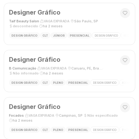
Designer Gráfico
Taif Beauty Salon
·
·
São Paulo, SP
·
VAGA EXPIRADA
desconhecido
·
há 2 meses
DESIGN GRÁFICO
CLT
JÚNIOR
PRESENCIAL
DESIGN GRÁFICO
REDES SOC
Designer Gráfico
B Comunicação
·
·
Caruaru, PE, Brasil
·
VAGA EXPIRADA
Não informado
·
há 2 meses
DESIGN GRÁFICO
CLT
PLENO
PRESENCIAL
DESIGN GRÁFICO
ADOBE PHO
Designer Gráfico
Focados
·
·
Campinas, SP
·
Não especificado
·
VAGA EXPIRADA
há 2 meses
DESIGN GRÁFICO
CLT
PLENO
PRESENCIAL
DESIGN GRÁFICO
PHOTOSHOP