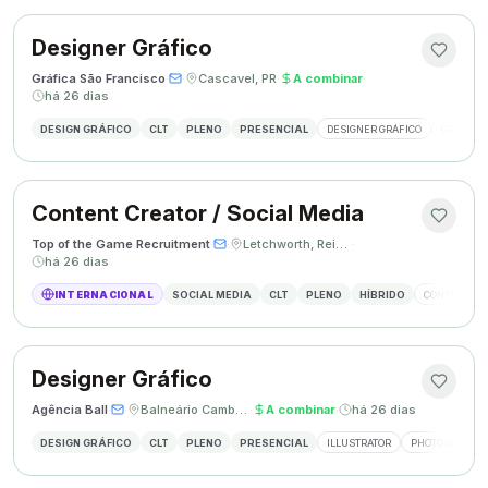
Designer Gráfico
Gráfica São Francisco
·
·
Cascavel, PR
·
A combinar
·
há 26 dias
DESIGN GRÁFICO
CLT
PLENO
PRESENCIAL
DESIGNER GRÁFICO
CRIAÇÃO 
Content Creator / Social Media
Top of the Game Recruitment
·
·
Letchworth, Reino Unido
·
há 26 dias
INTERNACIONAL
SOCIAL MEDIA
CLT
PLENO
HÍBRIDO
CONTENT CR
Designer Gráfico
Agência Ball
·
·
Balneário Camboriú, SC
·
A combinar
·
há 26 dias
DESIGN GRÁFICO
CLT
PLENO
PRESENCIAL
ILLUSTRATOR
PHOTOSHOP