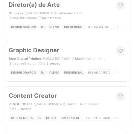
Diretor(a) de Arte
Grupo F7
·
·
Balneário Camboriú, SC, Brasil
·
VAGA EXPIRADA
Não informado
·
há 2 meses
DESIGN GRÁFICO
PJ
PLENO
PRESENCIAL
DIREÇÃO DE ARTE
ADOBE CREAT
Graphic Designer
Best Digital Printing
·
·
Machhlishahr, Uttar Pradesh, Índia
·
VAGA EXPIRADA
desconhecido
·
há 2 meses
DESIGN GRÁFICO
PJ
PLENO
PRESENCIAL
DESIGN GRÁFICO
PHOTOSHOP
Content Creator
REVOO Ghana
·
·
Gana
·
A combinar
·
VAGA EXPIRADA
há 2 meses
SOCIAL MEDIA
PJ
PLENO
PRESENCIAL
CONTENT CREATOR
SOCIAL MEDI