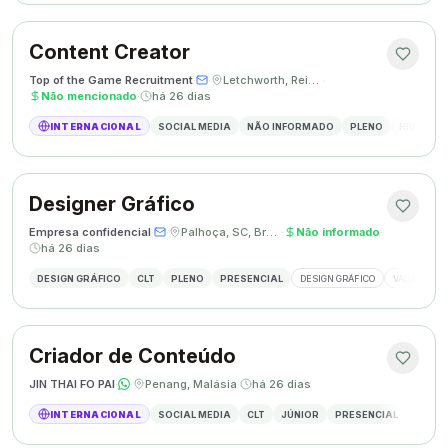
Content Creator
Top of the Game Recruitment
·
·
Letchworth, Reino Unido
·
Não mencionado
·
há 26 dias
INTERNACIONAL
SOCIAL MEDIA
NÃO INFORMADO
PLENO
HÍBRIDO
Designer Gráfico
Empresa confidencial
·
·
Palhoça, SC, Brasil
·
Não informado
·
há 26 dias
DESIGN GRÁFICO
CLT
PLENO
PRESENCIAL
DESIGN GRÁFICO
VAGA DESIG
Criador de Conteúdo
JIN THAI FO PAI
·
·
Penang, Malásia
·
há 26 dias
INTERNACIONAL
SOCIAL MEDIA
CLT
JÚNIOR
PRESENCIAL
CRIAÇÃ