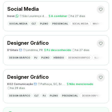
Social Media
Inove
·
·
São Lourenço do Oeste, SC
·
A combinar
·
há 27 dias
SOCIAL MEDIA
CLT
PLENO
PRESENCIAL
SOCIAL MEDIA
MARKETING DIGI
Designer Gráfico
D'Gitais
·
·
Londrina, PR
·
PJ desconhecido
·
há 27 dias
DESIGN GRÁFICO
PJ
PLENO
HÍBRIDO
DESIGNER GRÁFICO
ILLUSTRATOR
Designer Gráfico
K02 Comunicação
·
·
Palhoça, SC, Brasil
·
Não mencionado
·
há 29 dias
DESIGN GRÁFICO
CLT
PJ
PLENO
PRESENCIAL
DESIGN GRÁFICO
REDES