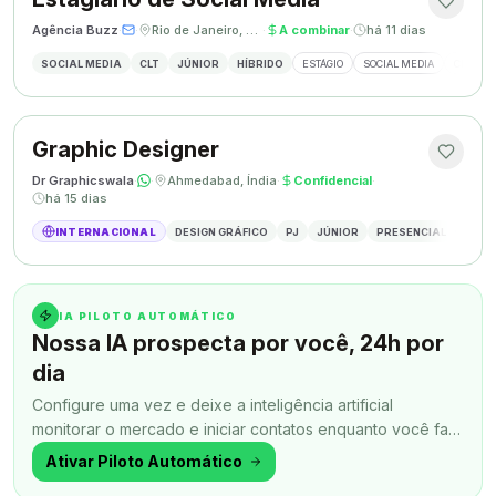
Agência Buzz
·
·
Rio de Janeiro, Brasil
·
A combinar
·
há 11 dias
SOCIAL MEDIA
CLT
JÚNIOR
HÍBRIDO
ESTÁGIO
SOCIAL MEDIA
CRIAÇÃ
Graphic Designer
Dr Graphicswala
·
·
Ahmedabad, Índia
·
Confidencial
·
há 15 dias
INTERNACIONAL
DESIGN GRÁFICO
PJ
JÚNIOR
PRESENCIAL
DESIG
IA PILOTO AUTOMÁTICO
Nossa IA prospecta por você, 24h por
dia
Configure uma vez e deixe a inteligência artificial
monitorar o mercado e iniciar contatos enquanto você faz
outra coisa.
Ativar Piloto Automático