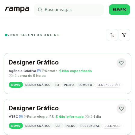
SEJA PRO
2562 TALENTOS ONLINE
Recentes
Designer Gráfico
Agência Criativa
·
·
Remoto
·
Não especificado
·
há cerca de 5 horas
NOVO
DESIGN GRÁFICO
PJ
PLENO
REMOTO
DESIGNER GRÁFICO
IDE
Designer Gráfico
VTEC
·
·
Porto Alegre, RS
·
Não informado
·
há 1 dia
NOVO
DESIGN GRÁFICO
CLT
PLENO
PRESENCIAL
DESIGN GRÁFICO
M