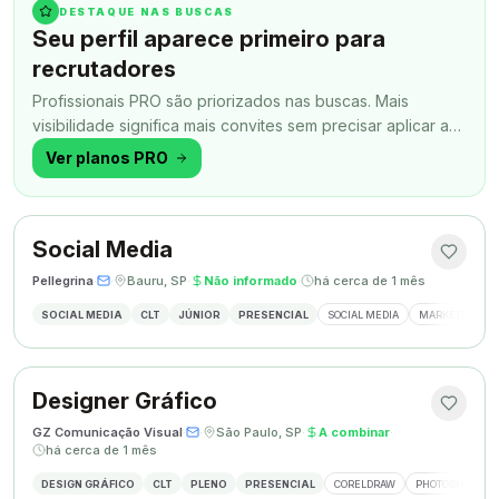
DESTAQUE NAS BUSCAS
Seu perfil aparece primeiro para
recrutadores
Profissionais PRO são priorizados nas buscas. Mais
visibilidade significa mais convites sem precisar aplicar a
todo momento.
Ver planos PRO
Social Media
Pellegrina
·
·
Bauru, SP
·
Não informado
·
há cerca de 1 mês
SOCIAL MEDIA
CLT
JÚNIOR
PRESENCIAL
SOCIAL MEDIA
MARKETING DIG
Designer Gráfico
GZ Comunicação Visual
·
·
São Paulo, SP
·
A combinar
·
há cerca de 1 mês
DESIGN GRÁFICO
CLT
PLENO
PRESENCIAL
CORELDRAW
PHOTOSHOP