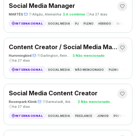
Social Media Manager
MARTÈS
·
·
Allgäu, Alemanha
·
A combinar
·
há 27 dias
INTERNACIONAL
SOCIAL MEDIA
PJ
PLENO
HÍBRIDO
SOCIAL MEDIA
Content Creator / Social Media Manager
Hummingbird
·
·
Darlington, Reino Unido
·
Não mencionado
·
há 27 dias
INTERNACIONAL
SOCIAL MEDIA
NÃO MENCIONADO
PLENO
PRESEN
Social Media Content Creator
Rosenpark Klinik
·
·
Darmstadt, Alemanha
·
Não mencionado
·
há 27 dias
INTERNACIONAL
SOCIAL MEDIA
FREELANCE
JÚNIOR
PRESENCIAL