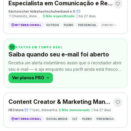
Especialista em Comunicação e Relações Públicas
Sächsischer Volkshochschulverband e.V.
·
·
Chemnitz, Alemanha
·
Não especificado
·
há 27 dias
INTERNACIONAL
OUTROS
PLENO
PRESENCIAL
COMUNICAÇÃO
RE
STATUS EM TEMPO REAL
Saiba quando seu e-mail foi aberto
Receba um alerta instantâneo assim que o recrutador abrir
seu e-mail — e aja enquanto seu perfil ainda está fresco
na memória.
Ver planos PRO
Content Creator & Marketing Manager
HECstore
·
·
Isen, Alemanha
·
Não mencionado
·
há 27 dias
INTERNACIONAL
SOCIAL MEDIA
CLT
PLENO
PRESENCIAL
MARKETI