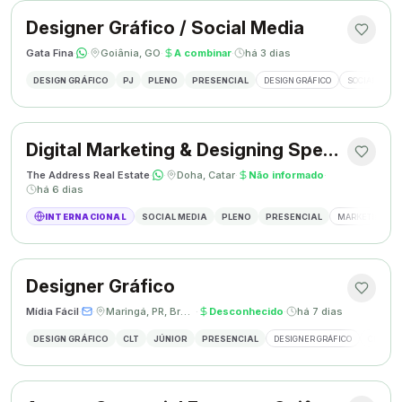
Designer Gráfico / Social Media
Gata Fina
·
·
Goiânia, GO
·
A combinar
·
há 3 dias
DESIGN GRÁFICO
PJ
PLENO
PRESENCIAL
DESIGN GRÁFICO
SOCIAL MEDI
Digital Marketing & Designing Specialist
The Address Real Estate
·
·
Doha, Catar
·
Não informado
·
há 6 dias
INTERNACIONAL
SOCIAL MEDIA
PLENO
PRESENCIAL
MARKETING DIG
Designer Gráfico
Mídia Fácil
·
·
Maringá, PR, Brasil
·
Desconhecido
·
há 7 dias
DESIGN GRÁFICO
CLT
JÚNIOR
PRESENCIAL
DESIGNER GRÁFICO
CRIAÇÃO