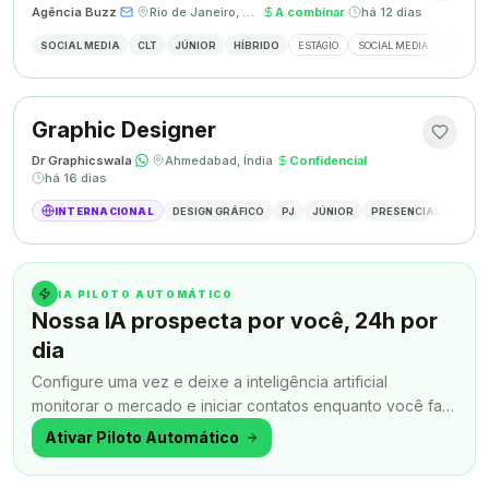
Agência Buzz
·
·
Rio de Janeiro, Brasil
·
A combinar
·
há 12 dias
SOCIAL MEDIA
CLT
JÚNIOR
HÍBRIDO
ESTÁGIO
SOCIAL MEDIA
CRIAÇÃ
Graphic Designer
Dr Graphicswala
·
·
Ahmedabad, Índia
·
Confidencial
·
há 16 dias
INTERNACIONAL
DESIGN GRÁFICO
PJ
JÚNIOR
PRESENCIAL
DESIG
IA PILOTO AUTOMÁTICO
Nossa IA prospecta por você, 24h por
dia
Configure uma vez e deixe a inteligência artificial
monitorar o mercado e iniciar contatos enquanto você faz
outra coisa.
Ativar Piloto Automático