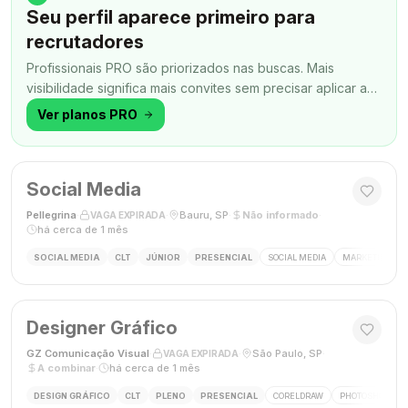
Seu perfil aparece primeiro para
recrutadores
Profissionais PRO são priorizados nas buscas. Mais
visibilidade significa mais convites sem precisar aplicar a
todo momento.
Ver planos PRO
Social Media
Pellegrina
·
·
Bauru, SP
·
Não informado
·
VAGA EXPIRADA
há cerca de 1 mês
SOCIAL MEDIA
CLT
JÚNIOR
PRESENCIAL
SOCIAL MEDIA
MARKETING DIG
Designer Gráfico
GZ Comunicação Visual
·
·
São Paulo, SP
·
VAGA EXPIRADA
A combinar
·
há cerca de 1 mês
DESIGN GRÁFICO
CLT
PLENO
PRESENCIAL
CORELDRAW
PHOTOSHOP