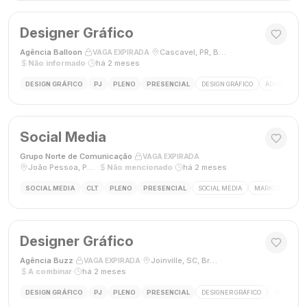
Designer Gráfico
Agência Balloon
·
·
Cascavel, PR, Brasil
·
VAGA EXPIRADA
Não informado
·
há 2 meses
DESIGN GRÁFICO
PJ
PLENO
PRESENCIAL
DESIGN GRÁFICO
ADOBE PHOT
Social Media
Grupo Norte de Comunicação
·
·
VAGA EXPIRADA
João Pessoa, Paraíba, Brasil
·
Não mencionado
·
há 2 meses
SOCIAL MEDIA
CLT
PLENO
PRESENCIAL
SOCIAL MEDIA
MARKETING DIGI
Designer Gráfico
Agência Buzz
·
·
Joinville, SC, Brasil
·
VAGA EXPIRADA
A combinar
·
há 2 meses
DESIGN GRÁFICO
PJ
PLENO
PRESENCIAL
DESIGNER GRÁFICO
DESIGN