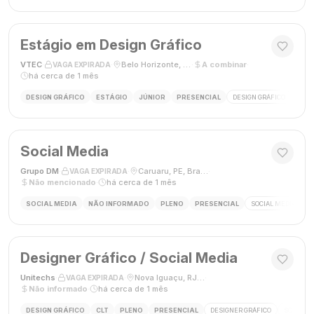
Estágio em Design Gráfico
VTEC
·
·
Belo Horizonte, MG
·
A combinar
·
VAGA EXPIRADA
há cerca de 1 mês
DESIGN GRÁFICO
ESTÁGIO
JÚNIOR
PRESENCIAL
DESIGN GRÁFICO
PHO
Social Media
Grupo DM
·
·
Caruaru, PE, Brasil
·
VAGA EXPIRADA
Não mencionado
·
há cerca de 1 mês
SOCIAL MEDIA
NÃO INFORMADO
PLENO
PRESENCIAL
SOCIAL MEDIA
G
Designer Gráfico / Social Media
Unitechs
·
·
Nova Iguaçu, RJ, Brasil
·
VAGA EXPIRADA
Não informado
·
há cerca de 1 mês
DESIGN GRÁFICO
CLT
PLENO
PRESENCIAL
DESIGNER GRÁFICO
SOCIAL M