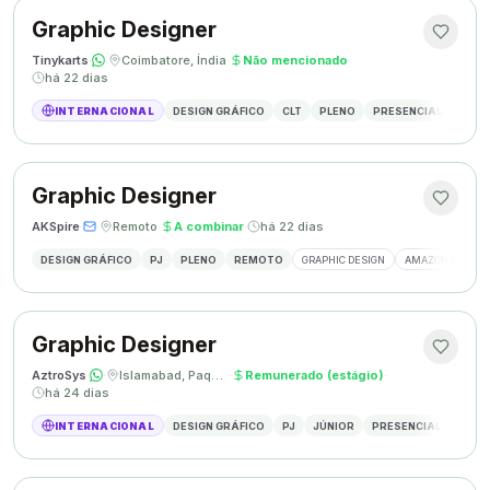
Graphic Designer
Tinykarts
·
·
Coimbatore, Índia
·
Não mencionado
·
há 22 dias
INTERNACIONAL
DESIGN GRÁFICO
CLT
PLENO
PRESENCIAL
DESIG
Graphic Designer
AKSpire
·
·
Remoto
·
A combinar
·
há 22 dias
DESIGN GRÁFICO
PJ
PLENO
REMOTO
GRAPHIC DESIGN
AMAZON A+ CON
Graphic Designer
AztroSys
·
·
Islamabad, Paquistão
·
Remunerado (estágio)
·
há 24 dias
INTERNACIONAL
DESIGN GRÁFICO
PJ
JÚNIOR
PRESENCIAL
DESIG