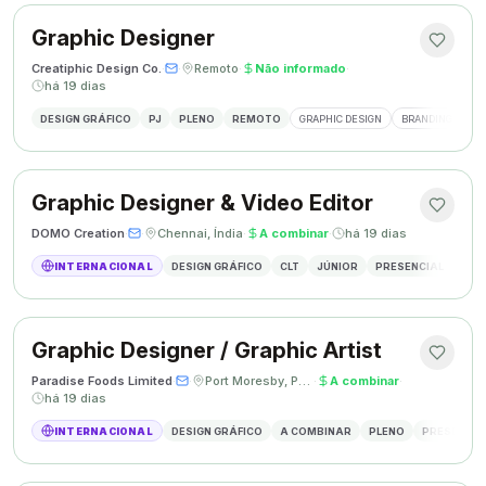
Graphic Designer
Creatiphic Design Co.
·
·
Remoto
·
Não informado
·
há 19 dias
DESIGN GRÁFICO
PJ
PLENO
REMOTO
GRAPHIC DESIGN
BRANDING
SO
Graphic Designer & Video Editor
DOMO Creation
·
·
Chennai, Índia
·
A combinar
·
há 19 dias
INTERNACIONAL
DESIGN GRÁFICO
CLT
JÚNIOR
PRESENCIAL
GRAP
Graphic Designer / Graphic Artist
Paradise Foods Limited
·
·
Port Moresby, Papua Nova Guiné
·
A combinar
·
há 19 dias
INTERNACIONAL
DESIGN GRÁFICO
A COMBINAR
PLENO
PRESENCIA