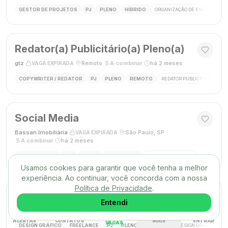
GESTOR DE PROJETOS
PJ
PLENO
HÍBRIDO
ORGANIZAÇÃO DE EVENTOS
Redator(a) Publicitário(a) Pleno(a)
gtz
·
·
Remoto
·
A combinar
·
há 2 meses
VAGA EXPIRADA
COPYWRITER / REDATOR
PJ
PLENO
REMOTO
REDATOR PUBLICITÁRIO
C
Social Media
Bassan Imobiliária
·
·
São Paulo, SP
·
VAGA EXPIRADA
A combinar
·
há 2 meses
SOCIAL MEDIA
CLT
PLENO
PRESENCIAL
MARKETING DIGITAL
REDES SOC
Usamos cookies para garantir que você tenha a melhor
experiência. Ao continuar, você concorda com a nossa
Política de Privacidade
.
DESIGNER GRÁFICO(A)
Entendi
Agência Mūse
·
·
Remoto
·
há 2 meses
VAGA EXPIRADA
ALERTAS
CONTATOS
MAIS
ENTRAR
VAGAS
DESIGN GRÁFICO
FREELANCE
PJ
PLENO
REMOTO
DESIGN GRÁFICO
B