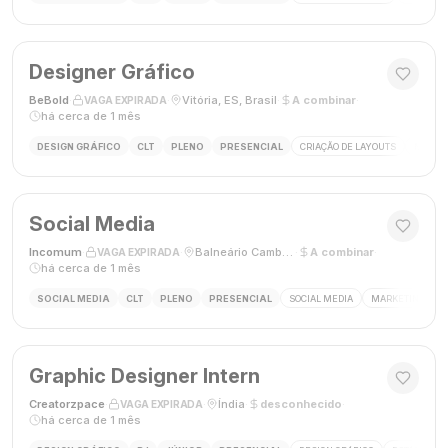
Designer Gráfico
BeBold
·
·
Vitória, ES, Brasil
·
A combinar
·
VAGA EXPIRADA
há cerca de 1 mês
DESIGN GRÁFICO
CLT
PLENO
PRESENCIAL
CRIAÇÃO DE LAYOUTS
MÍDIAS
Social Media
Incomum
·
·
Balneário Camboriú, SC
·
A combinar
·
VAGA EXPIRADA
há cerca de 1 mês
SOCIAL MEDIA
CLT
PLENO
PRESENCIAL
SOCIAL MEDIA
MARKETING DIGI
Graphic Designer Intern
Creatorzpace
·
·
Índia
·
desconhecido
·
VAGA EXPIRADA
há cerca de 1 mês