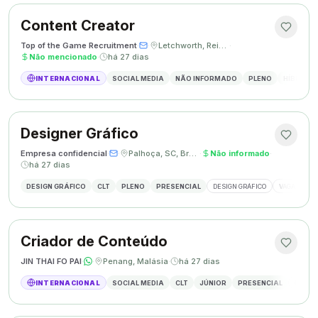
Content Creator
Top of the Game Recruitment
·
·
Letchworth, Reino Unido
·
Não mencionado
·
há 27 dias
INTERNACIONAL
SOCIAL MEDIA
NÃO INFORMADO
PLENO
HÍBRIDO
Designer Gráfico
Empresa confidencial
·
·
Palhoça, SC, Brasil
·
Não informado
·
há 27 dias
DESIGN GRÁFICO
CLT
PLENO
PRESENCIAL
DESIGN GRÁFICO
VAGA DESIG
Criador de Conteúdo
JIN THAI FO PAI
·
·
Penang, Malásia
·
há 27 dias
INTERNACIONAL
SOCIAL MEDIA
CLT
JÚNIOR
PRESENCIAL
CRIAÇÃ