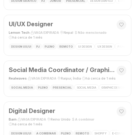
DESIGN GRÁFICO
PJ
JÚNIOR
PRESENCIAL
DESIGN GRÁFICO
ESTÁGIO DE
UI/UX Designer
Lemon Tech
·
·
Nepal
·
Não mencionado
·
VAGA EXPIRADA
há cerca de 1 mês
DESIGN UX/UI
PJ
PLENO
REMOTO
UI DESIGN
UX DESIGN
FIGMA
P
Social Media Coordinator / Graphic Designer
Realwaves
·
·
Raipur, Índia
·
há cerca de 1 mês
VAGA EXPIRADA
SOCIAL MEDIA
PLENO
PRESENCIAL
SOCIAL MEDIA
GRAPHIC DESIGN
MAR
Digital Designer
Barn
·
·
Reino Unido
·
A combinar
·
VAGA EXPIRADA
há cerca de 1 mês
DESIGN UX/UI
A COMBINAR
PLENO
REMOTO
SHOPIFY
E-COMMERCE