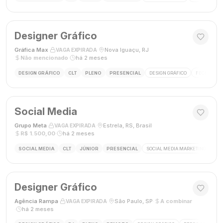
Designer Gráfico
Gráfica Max
·
·
Nova Iguaçu, RJ
·
VAGA EXPIRADA
Não mencionado
·
há 2 meses
DESIGN GRÁFICO
CLT
PLENO
PRESENCIAL
DESIGN GRÁFICO
FECHAMENT
Social Media
Grupo Meta
·
·
Estrela, RS, Brasil
·
VAGA EXPIRADA
R$ 1.500,00
·
há 2 meses
SOCIAL MEDIA
CLT
JÚNIOR
PRESENCIAL
SOCIAL MEDIA MARKETING
GES
Designer Gráfico
Agência Rampa
·
·
São Paulo, SP
·
A combinar
VAGA EXPIRADA
·
há 2 meses