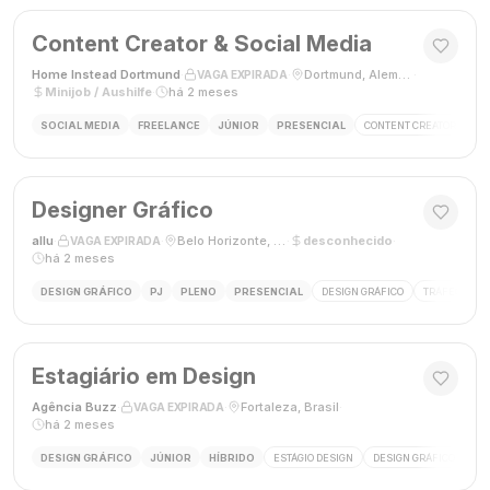
Content Creator & Social Media
Home Instead Dortmund
·
·
Dortmund, Alemanha
·
VAGA EXPIRADA
Minijob / Aushilfe
·
há 2 meses
SOCIAL MEDIA
FREELANCE
JÚNIOR
PRESENCIAL
CONTENT CREATOR
SO
Designer Gráfico
allu
·
·
Belo Horizonte, MG, Brasil
·
desconhecido
·
VAGA EXPIRADA
há 2 meses
DESIGN GRÁFICO
PJ
PLENO
PRESENCIAL
DESIGN GRÁFICO
TRÁFEGO PAG
Estagiário em Design
Agência Buzz
·
·
Fortaleza, Brasil
·
VAGA EXPIRADA
há 2 meses
DESIGN GRÁFICO
JÚNIOR
HÍBRIDO
ESTÁGIO DESIGN
DESIGN GRÁFICO
HÍ