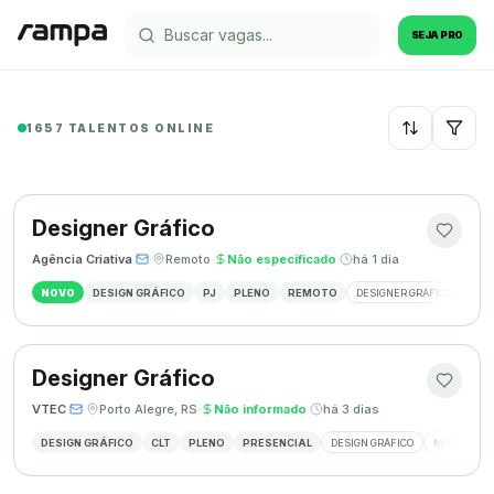
SEJA PRO
1657 TALENTOS ONLINE
Recentes
Designer Gráfico
Agência Criativa
·
·
Remoto
·
Não especificado
·
há 1 dia
NOVO
DESIGN GRÁFICO
PJ
PLENO
REMOTO
DESIGNER GRÁFICO
IDE
Designer Gráfico
VTEC
·
·
Porto Alegre, RS
·
Não informado
·
há 3 dias
DESIGN GRÁFICO
CLT
PLENO
PRESENCIAL
DESIGN GRÁFICO
MÍDIAS SOC