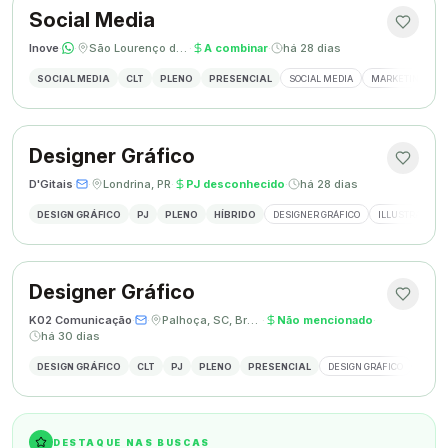
Social Media
Inove
·
·
São Lourenço do Oeste, SC
·
A combinar
·
há 28 dias
SOCIAL MEDIA
CLT
PLENO
PRESENCIAL
SOCIAL MEDIA
MARKETING DIGI
Designer Gráfico
D'Gitais
·
·
Londrina, PR
·
PJ desconhecido
·
há 28 dias
DESIGN GRÁFICO
PJ
PLENO
HÍBRIDO
DESIGNER GRÁFICO
ILLUSTRATOR
Designer Gráfico
K02 Comunicação
·
·
Palhoça, SC, Brasil
·
Não mencionado
·
há 30 dias
DESIGN GRÁFICO
CLT
PJ
PLENO
PRESENCIAL
DESIGN GRÁFICO
REDES
DESTAQUE NAS BUSCAS