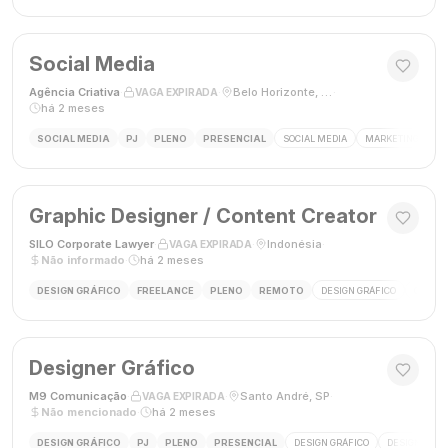
Social Media
Agência Criativa
·
·
Belo Horizonte, Brasil
·
VAGA EXPIRADA
há 2 meses
SOCIAL MEDIA
PJ
PLENO
PRESENCIAL
SOCIAL MEDIA
MARKETING DIGIT
Graphic Designer / Content Creator
SILO Corporate Lawyer
·
·
Indonésia
·
VAGA EXPIRADA
Não informado
·
há 2 meses
DESIGN GRÁFICO
FREELANCE
PLENO
REMOTO
DESIGN GRÁFICO
CRIAÇÃ
Designer Gráfico
M9 Comunicação
·
·
Santo André, SP
·
VAGA EXPIRADA
Não mencionado
·
há 2 meses
DESIGN GRÁFICO
PJ
PLENO
PRESENCIAL
DESIGN GRÁFICO
DESIGNER