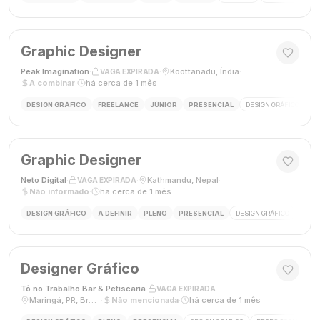
Graphic Designer
Peak Imagination
·
·
Koottanadu, Índia
·
VAGA EXPIRADA
A combinar
·
há cerca de 1 mês
DESIGN GRÁFICO
FREELANCE
JÚNIOR
PRESENCIAL
DESIGN GRÁFICO
LO
Graphic Designer
Neto Digital
·
·
Kathmandu, Nepal
·
VAGA EXPIRADA
Não informado
·
há cerca de 1 mês
DESIGN GRÁFICO
A DEFINIR
PLENO
PRESENCIAL
DESIGN GRÁFICO
MÍDI
Designer Gráfico
Tô no Trabalho Bar & Petiscaria
·
·
VAGA EXPIRADA
Maringá, PR, Brasil
·
Não mencionada
·
há cerca de 1 mês