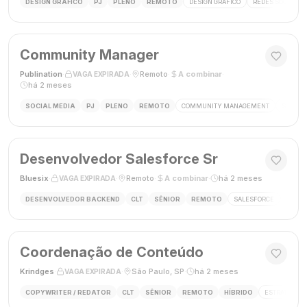
DESIGN GRÁFICO
PJ
PLENO
REMOTO
DESIGN GRÁFICO
REDES SOCIAIS
Community Manager
Publination
·
·
Remoto
·
A combinar
·
VAGA EXPIRADA
há 2 meses
SOCIAL MEDIA
PJ
PLENO
REMOTO
COMMUNITY MANAGEMENT
SOCIAL
Desenvolvedor Salesforce Sr
Bluesix
·
·
Remoto
·
A combinar
·
há 2 meses
VAGA EXPIRADA
DESENVOLVEDOR BACKEND
CLT
SÊNIOR
REMOTO
SALESFORCE
APEX
Coordenação de Conteúdo
Krindges
·
·
São Paulo, SP
·
há 2 meses
VAGA EXPIRADA
COPYWRITER / REDATOR
CLT
SÊNIOR
REMOTO
HÍBRIDO
ESTRATEGIA 