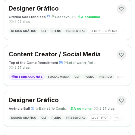
Designer Gráfico
Gráfica São Francisco
·
·
Cascavel, PR
·
A combinar
·
há 27 dias
DESIGN GRÁFICO
CLT
PLENO
PRESENCIAL
DESIGNER GRÁFICO
CRIAÇÃO 
Content Creator / Social Media
Top of the Game Recruitment
·
·
Letchworth, Reino Unido
·
há 27 dias
INTERNACIONAL
SOCIAL MEDIA
CLT
PLENO
HÍBRIDO
CONTENT CR
Designer Gráfico
Agência Ball
·
·
Balneário Camboriú, SC
·
A combinar
·
há 27 dias
DESIGN GRÁFICO
CLT
PLENO
PRESENCIAL
ILLUSTRATOR
PHOTOSHOP