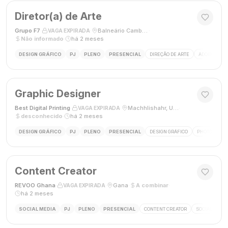
Diretor(a) de Arte
Grupo F7
·
·
Balneário Camboriú, SC, Brasil
·
VAGA EXPIRADA
Não informado
·
há 2 meses
DESIGN GRÁFICO
PJ
PLENO
PRESENCIAL
DIREÇÃO DE ARTE
ADOBE CREAT
Graphic Designer
Best Digital Printing
·
·
Machhlishahr, Uttar Pradesh, Índia
·
VAGA EXPIRADA
desconhecido
·
há 2 meses
DESIGN GRÁFICO
PJ
PLENO
PRESENCIAL
DESIGN GRÁFICO
PHOTOSHOP
Content Creator
REVOO Ghana
·
·
Gana
·
A combinar
·
VAGA EXPIRADA
há 2 meses
SOCIAL MEDIA
PJ
PLENO
PRESENCIAL
CONTENT CREATOR
SOCIAL MEDI