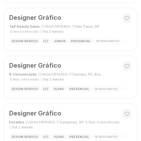
Designer Gráfico
Taif Beauty Salon
·
·
São Paulo, SP
·
VAGA EXPIRADA
desconhecido
·
há 2 meses
DESIGN GRÁFICO
CLT
JÚNIOR
PRESENCIAL
DESIGN GRÁFICO
REDES SOC
Designer Gráfico
B Comunicação
·
·
Caruaru, PE, Brasil
·
VAGA EXPIRADA
Não informado
·
há 2 meses
DESIGN GRÁFICO
CLT
PLENO
PRESENCIAL
DESIGN GRÁFICO
ADOBE PHO
Designer Gráfico
Focados
·
·
Campinas, SP
·
Não especificado
·
VAGA EXPIRADA
há 2 meses
DESIGN GRÁFICO
CLT
PLENO
PRESENCIAL
DESIGN GRÁFICO
PHOTOSHOP