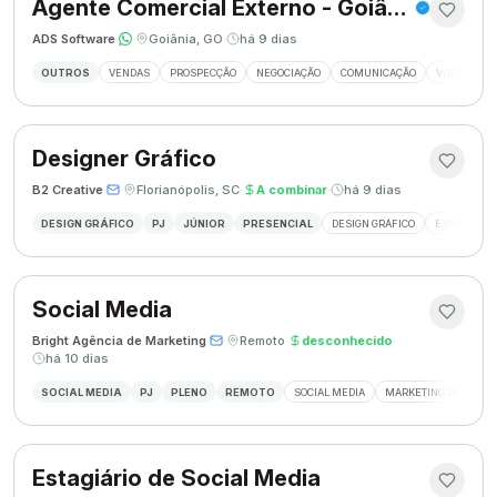
Agente Comercial Externo - Goiânia
ADS Software
·
·
Goiânia, GO
·
há 9 dias
OUTROS
VENDAS
PROSPECÇÃO
NEGOCIAÇÃO
COMUNICAÇÃO
VISITAS EX
Designer Gráfico
B2 Creative
·
·
Florianópolis, SC
·
A combinar
·
há 9 dias
DESIGN GRÁFICO
PJ
JÚNIOR
PRESENCIAL
DESIGN GRÁFICO
ESTÁGIO DE
Social Media
Bright Agência de Marketing
·
·
Remoto
·
desconhecido
·
há 10 dias
SOCIAL MEDIA
PJ
PLENO
REMOTO
SOCIAL MEDIA
MARKETING DIGITAL
Estagiário de Social Media