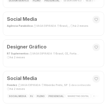
DESIGN GRÁFICO
PLENO
PRESENCIAL
DESIGN GRÁFICO
REDES SOCIAIS
Social Media
Agência Parabólica
·
·
Brasil, ,
·
há 2 meses
VAGA EXPIRADA
Designer Gráfico
R7 Suplementos
·
·
Brasil, CE, Fortaleza
·
VAGA EXPIRADA
há 2 meses
Social Media
Fivedez
·
·
Ribeirão Preto, SP
·
desconhecido
·
VAGA EXPIRADA
há 2 meses
SOCIAL MEDIA
PJ
PLENO
PRESENCIAL
MARKETING DIGITAL
REDES SOCIA