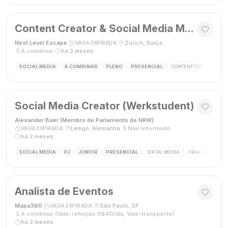
Content Creator & Social Media Manager
Next Level Escape
·
·
Zürich, Suíça
·
VAGA EXPIRADA
A combinar
·
há 2 meses
SOCIAL MEDIA
A COMBINAR
PLENO
PRESENCIAL
CONTENT CREATOR
S
Social Media Creator (Werkstudent)
Alexander Baer (Membro do Parlamento de NRW)
·
·
Lemgo, Alemanha
·
Não informado
·
VAGA EXPIRADA
há 2 meses
SOCIAL MEDIA
PJ
JÚNIOR
PRESENCIAL
SOCIAL MEDIA
CRIAÇÃO DE CON
Analista de Eventos
Mapa360
·
·
São Paulo, SP
·
VAGA EXPIRADA
A combinar (Vale-refeição R$40/dia, Vale-transporte)
·
há 2 meses