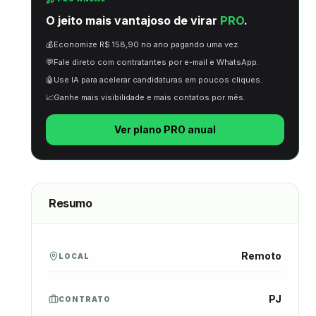
O jeito mais vantajoso de virar
PRO
.
💰
Economize R$ 158,90 no ano pagando uma vez.
💬
Fale direto com contratantes por e-mail e WhatsApp.
🤖
Use IA para acelerar candidaturas em poucos cliques.
📈
Ganhe mais visibilidade e mais contatos por mês.
Ver plano PRO anual
Resumo
Remoto
LOCAL
PJ
CONTRATO