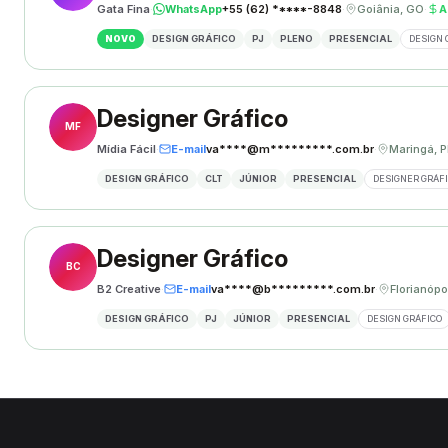
Gata Fina
·
WhatsApp
+55 (62) *****-8848
·
Goiânia, GO
·
A
NOVO
DESIGN GRÁFICO
PJ
PLENO
PRESENCIAL
DESIGN 
Designer Gráfico
MF
Mídia Fácil
·
E-mail
va****@m*********.com.br
·
DESIGN GRÁFICO
CLT
JÚNIOR
PRESENCIAL
DESIGNER GRÁF
Designer Gráfico
BC
B2 Creative
·
E-mail
va****@b*********.com.br
·
Florianópo
DESIGN GRÁFICO
PJ
JÚNIOR
PRESENCIAL
DESIGN GRÁFICO