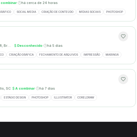
 combinar
·
há cerca de 24 horas
GRÁFICO
SOCIAL MEDIA
CRIAÇÃO DE CONTEÚDO
MÍDIAS SOCIAIS
PHOTOSHOP
Maringá, PR, Brasil
·
Desconhecido
·
há 5 dias
ICO
CRIAÇÃO GRÁFICA
FECHAMENTO DE ARQUIVOS
IMPRESSÃO
MARINGÁ
lis, SC
·
A combinar
·
há 7 dias
ESTÁGIO DESIGN
PHOTOSHOP
ILLUSTRATOR
CORELDRAW