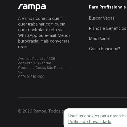
Para Profissionais
Buscar Vagas
A Rampa conecta quem
quer trabalhar com quem
Planos e Benefícios
quer contratar direto via
WhatsApp ou e-mail. Menos
Meu Painel
burocracia, mais conversas
reais.
Como Funciona?
Avenida Paulista, 1636 -
conjunto 4, 15 andar
Cerqueira César, São Paulo -
SP
CEP: 01310-200
© 2026 Rampa. Todos os direitos reservados.
Usamos cookies para garantir 
Política de Privacidade
.