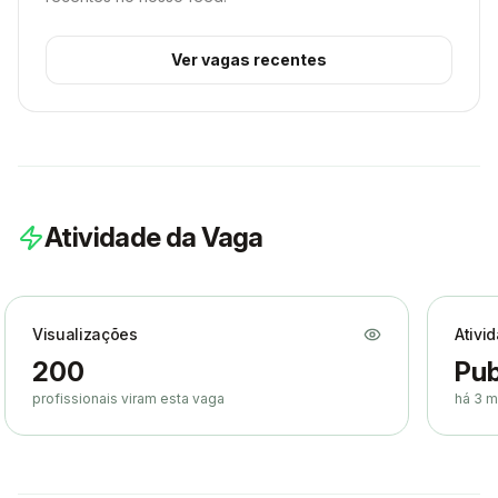
Ver vagas recentes
Atividade da Vaga
Visualizações
Ativi
200
Pub
profissionais viram esta vaga
há 3 