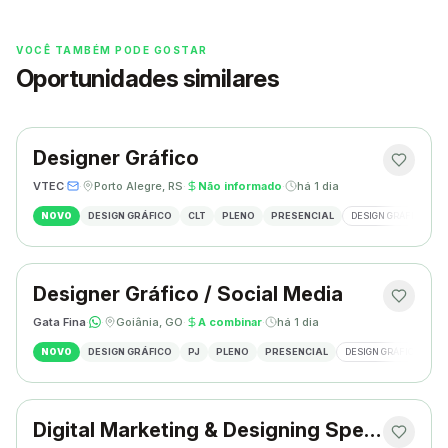
VOCÊ TAMBÉM PODE GOSTAR
Oportunidades similares
Designer Gráfico
VTEC
·
·
Porto Alegre, RS
·
Não informado
·
há 1 dia
NOVO
DESIGN GRÁFICO
CLT
PLENO
PRESENCIAL
DESIGN GRÁFICO
Designer Gráfico / Social Media
Gata Fina
·
·
Goiânia, GO
·
A combinar
·
há 1 dia
NOVO
DESIGN GRÁFICO
PJ
PLENO
PRESENCIAL
DESIGN GRÁFICO
S
Digital Marketing & Designing Specialist