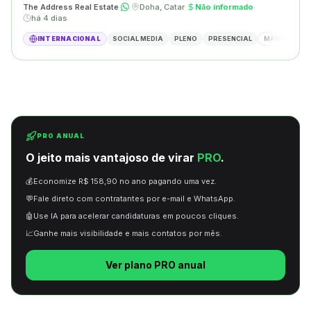
The Address Real Estate
·
·
Doha, Catar
·
Não informado
·
há 4 dias
INTERNACIONAL
SOCIAL MEDIA
PLENO
PRESENCIAL
MARKETING DIG
PRO ANUAL
O jeito mais vantajoso de virar
PRO
.
💰
Economize R$ 158,90 no ano pagando uma vez.
💬
Fale direto com contratantes por e-mail e WhatsApp.
🤖
Use IA para acelerar candidaturas em poucos cliques.
📈
Ganhe mais visibilidade e mais contatos por mês.
Ver plano PRO anual