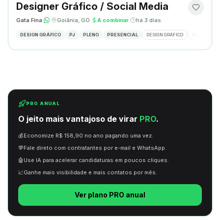
Designer Gráfico / Social Media
Gata Fina
·
·
Goiânia, GO
·
A combinar
·
há 3 dias
DESIGN GRÁFICO
PJ
PLENO
PRESENCIAL
DESIGN GRÁFICO
SOCIAL MED
PRO ANUAL
O jeito mais vantajoso de virar
PRO
.
💰
Economize R$ 158,90 no ano pagando uma vez.
💬
Fale direto com contratantes por e-mail e WhatsApp.
🤖
Use IA para acelerar candidaturas em poucos cliques.
📈
Ganhe mais visibilidade e mais contatos por mês.
Ver plano PRO anual