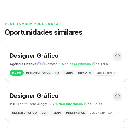
VOCÊ TAMBÉM PODE GOSTAR
Oportunidades similares
Designer Gráfico
Agência Criativa
·
·
Remoto
·
Não especificado
·
há 1 dia
NOVO
DESIGN GRÁFICO
PJ
PLENO
REMOTO
DESIGNER GRÁFICO
IDE
Designer Gráfico
VTEC
·
·
Porto Alegre, RS
·
Não informado
·
há 3 dias
DESIGN GRÁFICO
CLT
PLENO
PRESENCIAL
DESIGN GRÁFICO
MÍDIAS SOC