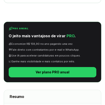
PRO ANUAL
O jeito mais vantajoso de virar
PRO
.
💰
Economize R$ 158,90 no ano pagando uma vez.
💬
Fale direto com contratantes por e-mail e WhatsApp.
🤖
Use IA para acelerar candidaturas em poucos cliques.
📈
Ganhe mais visibilidade e mais contatos por mês.
Ver plano PRO anual
Resumo