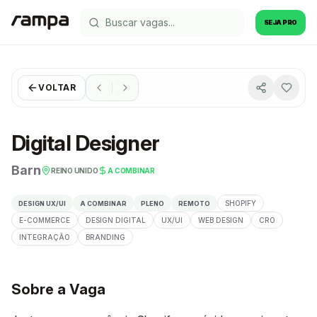
SEJA PRO
VOLTAR
Digital Designer
Barn
REINO UNIDO
A COMBINAR
SHOPIFY
DESIGN UX/UI
A COMBINAR
PLENO
REMOTO
E-COMMERCE
DESIGN DIGITAL
UX/UI
WEB DESIGN
CRO
INTEGRAÇÃO
BRANDING
Sobre a Vaga