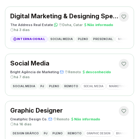
Digital Marketing & Designing Specialist
The Address Real Estate
·
·
Doha, Catar
·
Não informado
·
há 3 dias
INTERNACIONAL
SOCIAL MEDIA
PLENO
PRESENCIAL
MARKETING DIG
Social Media
Bright Agência de Marketing
·
·
Remoto
·
desconhecido
·
há 7 dias
SOCIAL MEDIA
PJ
PLENO
REMOTO
SOCIAL MEDIA
MARKETING DIGITAL
Graphic Designer
Creatiphic Design Co.
·
·
Remoto
·
Não informado
·
há 16 dias
DESIGN GRÁFICO
PJ
PLENO
REMOTO
GRAPHIC DESIGN
BRANDING
S