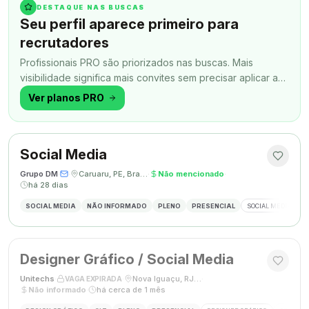
DESTAQUE NAS BUSCAS
Seu perfil aparece primeiro para
recrutadores
Profissionais PRO são priorizados nas buscas. Mais
visibilidade significa mais convites sem precisar aplicar a
todo momento.
Ver planos PRO
Social Media
Grupo DM
·
·
Caruaru, PE, Brasil
·
Não mencionado
·
há 28 dias
SOCIAL MEDIA
NÃO INFORMADO
PLENO
PRESENCIAL
SOCIAL MEDIA
G
Designer Gráfico / Social Media
Unitechs
·
·
Nova Iguaçu, RJ, Brasil
·
VAGA EXPIRADA
Não informado
·
há cerca de 1 mês