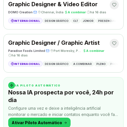
Graphic Designer & Video Editor
DOMO Creation
·
·
Chennai, Índia
·
A combinar
·
há 16 dias
INTERNACIONAL
DESIGN GRÁFICO
CLT
JÚNIOR
PRESENCIAL
GRAP
Graphic Designer / Graphic Artist
Paradise Foods Limited
·
·
Port Moresby, Papua Nova Guiné
·
A combinar
·
há 16 dias
INTERNACIONAL
DESIGN GRÁFICO
A COMBINAR
PLENO
PRESENCIA
IA PILOTO AUTOMÁTICO
Nossa IA prospecta por você, 24h por
dia
Configure uma vez e deixe a inteligência artificial
monitorar o mercado e iniciar contatos enquanto você faz
outra coisa.
Ativar Piloto Automático