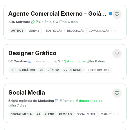
Agente Comercial Externo - Goiânia
ADS Software
·
·
Goiânia, GO
·
há 6 dias
OUTROS
VENDAS
PROSPECÇÃO
NEGOCIAÇÃO
COMUNICAÇÃO
VISITAS EX
Designer Gráfico
B2 Creative
·
·
Florianópolis, SC
·
A combinar
·
há 6 dias
DESIGN GRÁFICO
PJ
JÚNIOR
PRESENCIAL
DESIGN GRÁFICO
ESTÁGIO DE
Social Media
Bright Agência de Marketing
·
·
Remoto
·
desconhecido
·
há 7 dias
SOCIAL MEDIA
PJ
PLENO
REMOTO
SOCIAL MEDIA
MARKETING DIGITAL