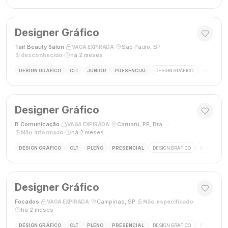
Designer Gráfico
Taif Beauty Salon
·
·
São Paulo, SP
·
VAGA EXPIRADA
desconhecido
·
há 2 meses
DESIGN GRÁFICO
CLT
JÚNIOR
PRESENCIAL
DESIGN GRÁFICO
REDES SOC
Designer Gráfico
B Comunicação
·
·
Caruaru, PE, Brasil
·
VAGA EXPIRADA
Não informado
·
há 2 meses
DESIGN GRÁFICO
CLT
PLENO
PRESENCIAL
DESIGN GRÁFICO
ADOBE PHO
Designer Gráfico
Focados
·
·
Campinas, SP
·
Não especificado
·
VAGA EXPIRADA
há 2 meses
DESIGN GRÁFICO
CLT
PLENO
PRESENCIAL
DESIGN GRÁFICO
PHOTOSHOP