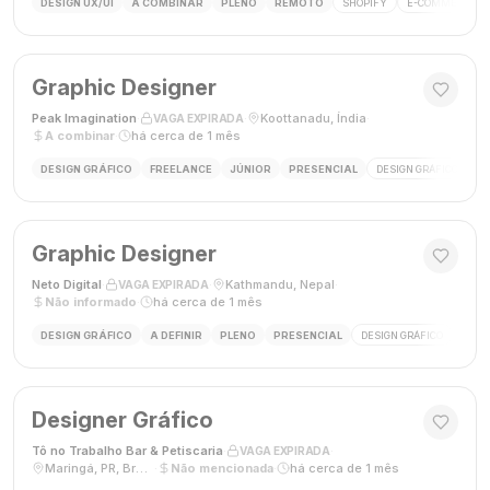
DESIGN UX/UI
A COMBINAR
PLENO
REMOTO
SHOPIFY
E-COMMERCE
Graphic Designer
Peak Imagination
·
·
Koottanadu, Índia
·
VAGA EXPIRADA
A combinar
·
há cerca de 1 mês
DESIGN GRÁFICO
FREELANCE
JÚNIOR
PRESENCIAL
DESIGN GRÁFICO
LO
Graphic Designer
Neto Digital
·
·
Kathmandu, Nepal
·
VAGA EXPIRADA
Não informado
·
há cerca de 1 mês
DESIGN GRÁFICO
A DEFINIR
PLENO
PRESENCIAL
DESIGN GRÁFICO
MÍDI
Designer Gráfico
Tô no Trabalho Bar & Petiscaria
·
·
VAGA EXPIRADA
Maringá, PR, Brasil
·
Não mencionada
·
há cerca de 1 mês