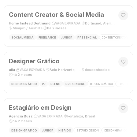
Content Creator & Social Media
Home Instead Dortmund
·
·
Dortmund, Alemanha
·
VAGA EXPIRADA
Minijob / Aushilfe
·
há 2 meses
SOCIAL MEDIA
FREELANCE
JÚNIOR
PRESENCIAL
CONTENT CREATOR
SO
Designer Gráfico
allu
·
·
Belo Horizonte, MG, Brasil
·
desconhecido
·
VAGA EXPIRADA
há 2 meses
DESIGN GRÁFICO
PJ
PLENO
PRESENCIAL
DESIGN GRÁFICO
TRÁFEGO PAG
Estagiário em Design
Agência Buzz
·
·
Fortaleza, Brasil
·
VAGA EXPIRADA
há 2 meses
DESIGN GRÁFICO
JÚNIOR
HÍBRIDO
ESTÁGIO DESIGN
DESIGN GRÁFICO
HÍ