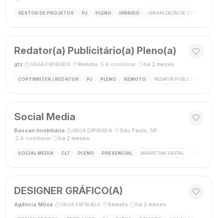
GESTOR DE PROJETOS
PJ
PLENO
HÍBRIDO
ORGANIZAÇÃO DE EVENTOS
Redator(a) Publicitário(a) Pleno(a)
gtz
·
·
Remoto
·
A combinar
·
há 2 meses
VAGA EXPIRADA
COPYWRITER / REDATOR
PJ
PLENO
REMOTO
REDATOR PUBLICITÁRIO
C
Social Media
Bassan Imobiliária
·
·
São Paulo, SP
·
VAGA EXPIRADA
A combinar
·
há 2 meses
SOCIAL MEDIA
CLT
PLENO
PRESENCIAL
MARKETING DIGITAL
REDES SOC
DESIGNER GRÁFICO(A)
Agência Mūse
·
·
Remoto
·
há 2 meses
VAGA EXPIRADA