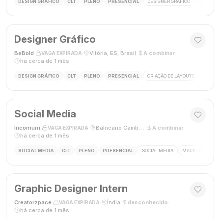
DESIGN GRÁFICO
CLT
PLENO
PRESENCIAL
DESIGNER GRÁFICO
SOCIAL M
Designer Gráfico
BeBold
·
·
Vitória, ES, Brasil
·
A combinar
·
VAGA EXPIRADA
há cerca de 1 mês
DESIGN GRÁFICO
CLT
PLENO
PRESENCIAL
CRIAÇÃO DE LAYOUTS
MÍDIAS
Social Media
Incomum
·
·
Balneário Camboriú, SC
·
A combinar
·
VAGA EXPIRADA
há cerca de 1 mês
SOCIAL MEDIA
CLT
PLENO
PRESENCIAL
SOCIAL MEDIA
MARKETING DIGI
Graphic Designer Intern
Creatorzpace
·
·
Índia
·
desconhecido
·
VAGA EXPIRADA
há cerca de 1 mês