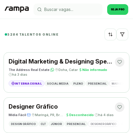
SEJA PRO
3284 TALENTOS ONLINE
Recentes
Digital Marketing & Designing Specialist
The Address Real Estate
·
·
Doha, Catar
·
Não informado
·
há 3 dias
INTERNACIONAL
SOCIAL MEDIA
PLENO
PRESENCIAL
MARKETING DIG
Designer Gráfico
Mídia Fácil
·
·
Maringá, PR, Brasil
·
Desconhecido
·
há 4 dias
DESIGN GRÁFICO
CLT
JÚNIOR
PRESENCIAL
DESIGNER GRÁFICO
CRIAÇÃO