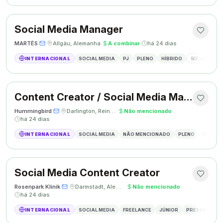
Social Media Manager
MARTÈS
·
·
Allgäu, Alemanha
·
A combinar
·
há 24 dias
INTERNACIONAL
SOCIAL MEDIA
PJ
PLENO
HÍBRIDO
SOCIAL MEDIA
Content Creator / Social Media Manager
Hummingbird
·
·
Darlington, Reino Unido
·
Não mencionado
·
há 24 dias
INTERNACIONAL
SOCIAL MEDIA
NÃO MENCIONADO
PLENO
PRESEN
Social Media Content Creator
Rosenpark Klinik
·
·
Darmstadt, Alemanha
·
Não mencionado
·
há 24 dias
INTERNACIONAL
SOCIAL MEDIA
FREELANCE
JÚNIOR
PRESENCIAL