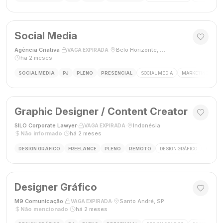
Social Media
Agência Criativa
·
·
Belo Horizonte, Brasil
·
VAGA EXPIRADA
há 2 meses
SOCIAL MEDIA
PJ
PLENO
PRESENCIAL
SOCIAL MEDIA
MARKETING DIGIT
Graphic Designer / Content Creator
SILO Corporate Lawyer
·
·
Indonésia
·
VAGA EXPIRADA
Não informado
·
há 2 meses
DESIGN GRÁFICO
FREELANCE
PLENO
REMOTO
DESIGN GRÁFICO
CRIAÇÃ
Designer Gráfico
M9 Comunicação
·
·
Santo André, SP
·
VAGA EXPIRADA
Não mencionado
·
há 2 meses