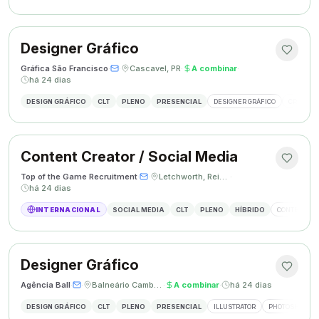
Designer Gráfico
Gráfica São Francisco
·
·
Cascavel, PR
·
A combinar
·
há 24 dias
DESIGN GRÁFICO
CLT
PLENO
PRESENCIAL
DESIGNER GRÁFICO
CRIAÇÃO 
Content Creator / Social Media
Top of the Game Recruitment
·
·
Letchworth, Reino Unido
·
há 24 dias
INTERNACIONAL
SOCIAL MEDIA
CLT
PLENO
HÍBRIDO
CONTENT CR
Designer Gráfico
Agência Ball
·
·
Balneário Camboriú, SC
·
A combinar
·
há 24 dias
DESIGN GRÁFICO
CLT
PLENO
PRESENCIAL
ILLUSTRATOR
PHOTOSHOP