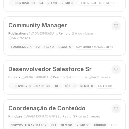
DESIGN GRÁFICO
PJ
PLENO
REMOTO
DESIGN GRÁFICO
REDES SOCIAIS
Community Manager
Publination
·
·
Remoto
·
A combinar
·
VAGA EXPIRADA
há 2 meses
SOCIAL MEDIA
PJ
PLENO
REMOTO
COMMUNITY MANAGEMENT
SOCIAL
Desenvolvedor Salesforce Sr
Bluesix
·
·
Remoto
·
A combinar
·
há 2 meses
VAGA EXPIRADA
DESENVOLVEDOR BACKEND
CLT
SÊNIOR
REMOTO
SALESFORCE
APEX
Coordenação de Conteúdo
Krindges
·
·
São Paulo, SP
·
há 2 meses
VAGA EXPIRADA
COPYWRITER / REDATOR
CLT
SÊNIOR
REMOTO
HÍBRIDO
ESTRATEGIA 