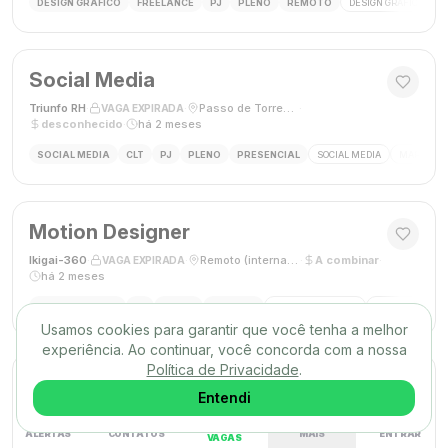
DESIGN GRÁFICO
FREELANCE
PJ
PLENO
REMOTO
DESIGN GRÁFICO
B
Social Media
Triunfo RH
·
·
Passo de Torres, SC, Brasil
·
VAGA EXPIRADA
desconhecido
·
há 2 meses
SOCIAL MEDIA
CLT
PJ
PLENO
PRESENCIAL
SOCIAL MEDIA
MARKETING
Motion Designer
Ikigai-360
·
·
Remoto (internacional)
·
A combinar
·
VAGA EXPIRADA
há 2 meses
MOTION DESIGN
PJ
PLENO
REMOTO
MOTION GRAPHICS
ANIMAÇÃO
A
Usamos cookies para garantir que você tenha a melhor
experiência. Ao continuar, você concorda com a nossa
Política de Privacidade
.
Web Designer
Entendi
Conterh
·
·
São Bernardo do Campo, SP
·
R$ 3000,00
·
VAGA EXPIRADA
há 2 meses
ALERTAS
CONTATOS
MAIS
ENTRAR
VAGAS