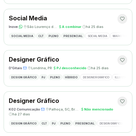
Social Media
Inove
·
·
São Lourenço do Oeste, SC
·
A combinar
·
há 25 dias
SOCIAL MEDIA
CLT
PLENO
PRESENCIAL
SOCIAL MEDIA
MARKETING DIGI
Designer Gráfico
D'Gitais
·
·
Londrina, PR
·
PJ desconhecido
·
há 25 dias
DESIGN GRÁFICO
PJ
PLENO
HÍBRIDO
DESIGNER GRÁFICO
ILLUSTRATOR
Designer Gráfico
K02 Comunicação
·
·
Palhoça, SC, Brasil
·
Não mencionado
·
há 27 dias
DESIGN GRÁFICO
CLT
PJ
PLENO
PRESENCIAL
DESIGN GRÁFICO
REDES