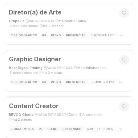
Diretor(a) de Arte
Grupo F7
·
·
Balneário Camboriú, SC, Brasil
·
VAGA EXPIRADA
Não informado
·
há 2 meses
DESIGN GRÁFICO
PJ
PLENO
PRESENCIAL
DIREÇÃO DE ARTE
ADOBE CREAT
Graphic Designer
Best Digital Printing
·
·
Machhlishahr, Uttar Pradesh, Índia
·
VAGA EXPIRADA
desconhecido
·
há 2 meses
DESIGN GRÁFICO
PJ
PLENO
PRESENCIAL
DESIGN GRÁFICO
PHOTOSHOP
Content Creator
REVOO Ghana
·
·
Gana
·
A combinar
·
VAGA EXPIRADA
há 2 meses
SOCIAL MEDIA
PJ
PLENO
PRESENCIAL
CONTENT CREATOR
SOCIAL MEDI