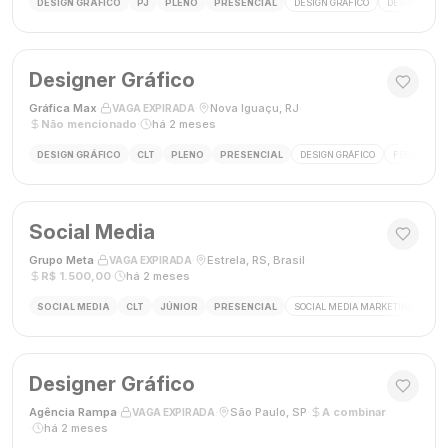
DESIGN GRÁFICO
PJ
PLENO
PRESENCIAL
DESIGN GRÁFICO
DESIGNER
Designer Gráfico
Gráfica Max
·
·
Nova Iguaçu, RJ
·
VAGA EXPIRADA
Não mencionado
·
há 2 meses
DESIGN GRÁFICO
CLT
PLENO
PRESENCIAL
DESIGN GRÁFICO
FECHAMENT
Social Media
Grupo Meta
·
·
Estrela, RS, Brasil
·
VAGA EXPIRADA
R$ 1.500,00
·
há 2 meses
SOCIAL MEDIA
CLT
JÚNIOR
PRESENCIAL
SOCIAL MEDIA MARKETING
GES
Designer Gráfico
Agência Rampa
·
·
São Paulo, SP
·
A combinar
VAGA EXPIRADA
·
há 2 meses