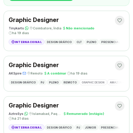
Graphic Designer
Tinykarts
·
·
Coimbatore, Índia
·
Não mencionado
·
há 19 dias
INTERNACIONAL
DESIGN GRÁFICO
CLT
PLENO
PRESENCIAL
DESIG
Graphic Designer
AKSpire
·
·
Remoto
·
A combinar
·
há 19 dias
DESIGN GRÁFICO
PJ
PLENO
REMOTO
GRAPHIC DESIGN
AMAZON A+ CON
Graphic Designer
AztroSys
·
·
Islamabad, Paquistão
·
Remunerado (estágio)
·
há 21 dias
INTERNACIONAL
DESIGN GRÁFICO
PJ
JÚNIOR
PRESENCIAL
DESIG