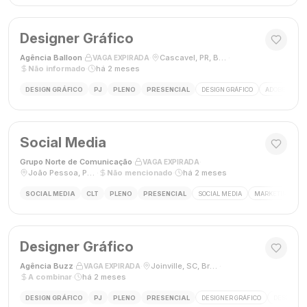
Designer Gráfico
Agência Balloon
·
·
Cascavel, PR, Brasil
·
VAGA EXPIRADA
Não informado
·
há 2 meses
DESIGN GRÁFICO
PJ
PLENO
PRESENCIAL
DESIGN GRÁFICO
ADOBE PHOT
Social Media
Grupo Norte de Comunicação
·
·
VAGA EXPIRADA
João Pessoa, Paraíba, Brasil
·
Não mencionado
·
há 2 meses
SOCIAL MEDIA
CLT
PLENO
PRESENCIAL
SOCIAL MEDIA
MARKETING DIGI
Designer Gráfico
Agência Buzz
·
·
Joinville, SC, Brasil
·
VAGA EXPIRADA
A combinar
·
há 2 meses
DESIGN GRÁFICO
PJ
PLENO
PRESENCIAL
DESIGNER GRÁFICO
DESIGN