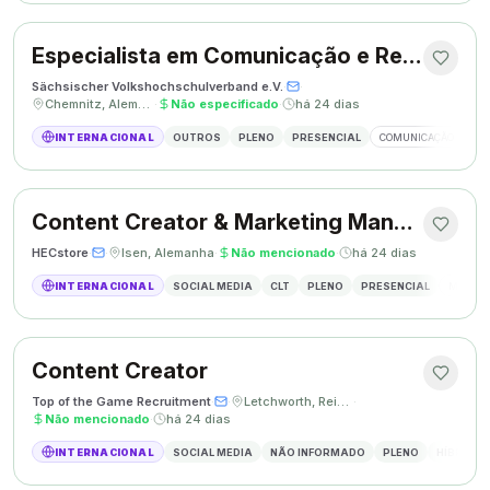
Especialista em Comunicação e Relações Públicas
Sächsischer Volkshochschulverband e.V.
·
·
Chemnitz, Alemanha
·
Não especificado
·
há 24 dias
INTERNACIONAL
OUTROS
PLENO
PRESENCIAL
COMUNICAÇÃO
RE
Content Creator & Marketing Manager
HECstore
·
·
Isen, Alemanha
·
Não mencionado
·
há 24 dias
INTERNACIONAL
SOCIAL MEDIA
CLT
PLENO
PRESENCIAL
MARKETI
Content Creator
Top of the Game Recruitment
·
·
Letchworth, Reino Unido
·
Não mencionado
·
há 24 dias
INTERNACIONAL
SOCIAL MEDIA
NÃO INFORMADO
PLENO
HÍBRIDO