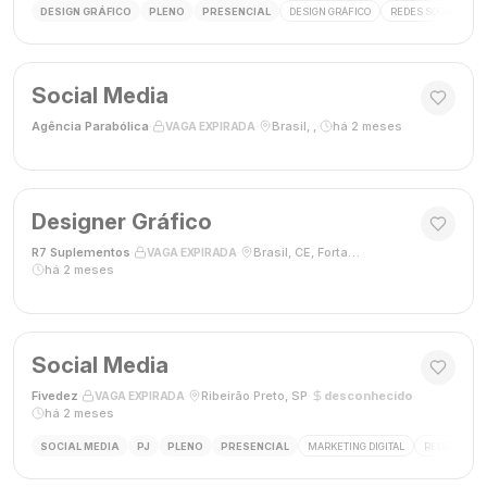
DESIGN GRÁFICO
PLENO
PRESENCIAL
DESIGN GRÁFICO
REDES SOCIAIS
Social Media
Agência Parabólica
·
·
Brasil, ,
·
há 2 meses
VAGA EXPIRADA
Designer Gráfico
R7 Suplementos
·
·
Brasil, CE, Fortaleza
·
VAGA EXPIRADA
há 2 meses
Social Media
Fivedez
·
·
Ribeirão Preto, SP
·
desconhecido
·
VAGA EXPIRADA
há 2 meses
SOCIAL MEDIA
PJ
PLENO
PRESENCIAL
MARKETING DIGITAL
REDES SOCIA