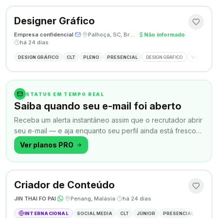
Designer Gráfico
Empresa confidencial
·
·
Palhoça, SC, Brasil
·
Não informado
·
há 24 dias
DESIGN GRÁFICO
CLT
PLENO
PRESENCIAL
DESIGN GRÁFICO
VAGA DESIG
STATUS EM TEMPO REAL
Saiba quando seu e-mail foi aberto
Receba um alerta instantâneo assim que o recrutador abrir
seu e-mail — e aja enquanto seu perfil ainda está fresco
na memória.
Ver planos PRO
Criador de Conteúdo
JIN THAI FO PAI
·
·
Penang, Malásia
·
há 24 dias
INTERNACIONAL
SOCIAL MEDIA
CLT
JÚNIOR
PRESENCIAL
CRIAÇÃ