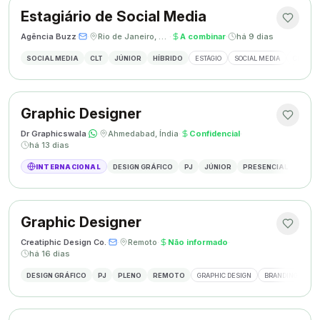
Estagiário de Social Media
Agência Buzz
·
·
Rio de Janeiro, Brasil
·
A combinar
·
há 9 dias
SOCIAL MEDIA
CLT
JÚNIOR
HÍBRIDO
ESTÁGIO
SOCIAL MEDIA
CRIAÇÃ
Graphic Designer
Dr Graphicswala
·
·
Ahmedabad, Índia
·
Confidencial
·
há 13 dias
INTERNACIONAL
DESIGN GRÁFICO
PJ
JÚNIOR
PRESENCIAL
DESIG
Graphic Designer
Creatiphic Design Co.
·
·
Remoto
·
Não informado
·
há 16 dias
DESIGN GRÁFICO
PJ
PLENO
REMOTO
GRAPHIC DESIGN
BRANDING
SO