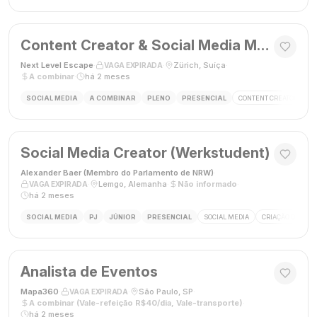
Content Creator & Social Media Manager
Next Level Escape
·
·
Zürich, Suíça
·
VAGA EXPIRADA
A combinar
·
há 2 meses
SOCIAL MEDIA
A COMBINAR
PLENO
PRESENCIAL
CONTENT CREATOR
S
Social Media Creator (Werkstudent)
Alexander Baer (Membro do Parlamento de NRW)
·
·
Lemgo, Alemanha
·
Não informado
·
VAGA EXPIRADA
há 2 meses
SOCIAL MEDIA
PJ
JÚNIOR
PRESENCIAL
SOCIAL MEDIA
CRIAÇÃO DE CON
Analista de Eventos
Mapa360
·
·
São Paulo, SP
·
VAGA EXPIRADA
A combinar (Vale-refeição R$40/dia, Vale-transporte)
·
há 2 meses