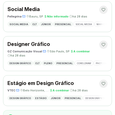
Social Media
Pellegrina
·
·
Bauru, SP
·
Não informado
·
há 28 dias
SOCIAL MEDIA
CLT
JÚNIOR
PRESENCIAL
SOCIAL MEDIA
MARKETING DIG
Designer Gráfico
GZ Comunicação Visual
·
·
São Paulo, SP
·
A combinar
·
há 28 dias
DESIGN GRÁFICO
CLT
PLENO
PRESENCIAL
CORELDRAW
PHOTOSHOP
Estágio em Design Gráfico
VTEC
·
·
Belo Horizonte, MG
·
A combinar
·
há 28 dias
DESIGN GRÁFICO
ESTÁGIO
JÚNIOR
PRESENCIAL
DESIGN GRÁFICO
PHO