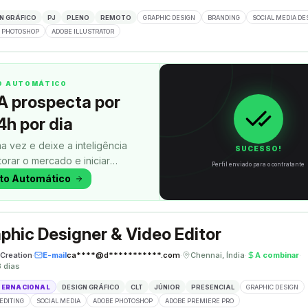
N GRÁFICO
PJ
PLENO
REMOTO
GRAPHIC DESIGN
BRANDING
SOCIAL MEDIA DE
 PHOTOSHOP
ADOBE ILLUSTRATOR
TO AUTOMÁTICO
A prospecta por
4h por dia
a vez e deixe a inteligência
SUCESSO!
itorar o mercado e iniciar
Perfil enviado para o contratante
uanto você faz outra coisa.
oto Automático
phic Designer & Video Editor
Creation
·
E-mail
ca****@d***********.com
·
Chennai, Índia
·
A combinar
·
8 dias
TERNACIONAL
DESIGN GRÁFICO
CLT
JÚNIOR
PRESENCIAL
GRAPHIC DESIGN
EDITING
SOCIAL MEDIA
ADOBE PHOTOSHOP
ADOBE PREMIERE PRO