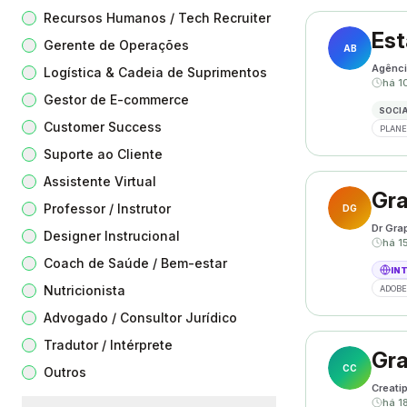
Recursos Humanos / Tech Recruiter
Est
Gerente de Operações
AB
Agênci
Logística & Cadeia de Suprimentos
há 1
Gestor de E-commerce
SOCIA
Customer Success
PLANE
Suporte ao Cliente
Assistente Virtual
Gra
Professor / Instrutor
DG
Dr Gra
Designer Instrucional
há 1
Coach de Saúde / Bem-estar
IN
Nutricionista
ADOBE
Advogado / Consultor Jurídico
Tradutor / Intérprete
Gra
CC
Outros
Creati
há 1