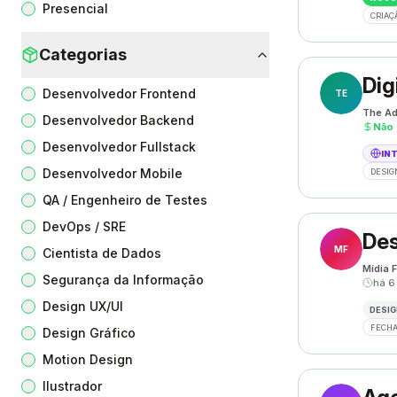
Presencial
CRIAÇ
Categorias
Dig
Desenvolvedor Frontend
TE
The Ad
Desenvolvedor Backend
Não 
Desenvolvedor Fullstack
IN
Desenvolvedor Mobile
DESIG
QA / Engenheiro de Testes
DevOps / SRE
Des
MF
Cientista de Dados
Mídia F
Segurança da Informação
há 6
Design UX/UI
DESIG
FECHA
Design Gráfico
Motion Design
Ilustrador