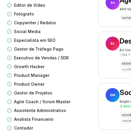
Age
AS
Editor de Vídeo
ADS So
Fotógrafo
OUTR
Copywriter / Redator
Social Media
Des
Especialista em SEO
BC
Gestor de Tráfego Pago
B2 Cre
há 7
Executivo de Vendas / SDR
DESIG
Growth Hacker
ILLUS
Product Manager
Product Owner
Soc
Gestor de Projetos
BM
Agile Coach / Scrum Master
Bright
des
Assistente Administrativo
SOCIA
Analista Financeiro
FACEB
Contador