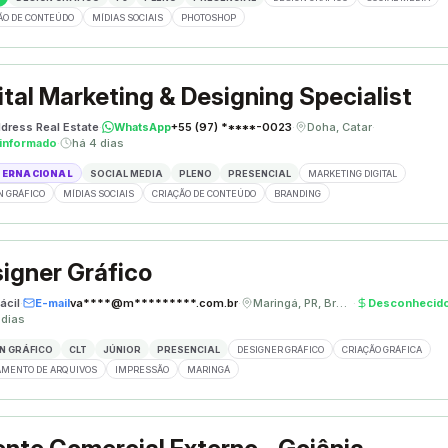
ÃO DE CONTEÚDO
MÍDIAS SOCIAIS
PHOTOSHOP
ital Marketing & Designing Specialist
dress Real Estate
·
WhatsApp
+55 (97) *****-0023
·
Doha, Catar
·
informado
·
há 4 dias
TERNACIONAL
SOCIAL MEDIA
PLENO
PRESENCIAL
MARKETING DIGITAL
N GRÁFICO
MÍDIAS SOCIAIS
CRIAÇÃO DE CONTEÚDO
BRANDING
igner Gráfico
ácil
·
E-mail
va****@m*********.com.br
·
Maringá, PR, Brasil
·
Desconhecid
 dias
N GRÁFICO
CLT
JÚNIOR
PRESENCIAL
DESIGNER GRÁFICO
CRIAÇÃO GRÁFICA
MENTO DE ARQUIVOS
IMPRESSÃO
MARINGÁ