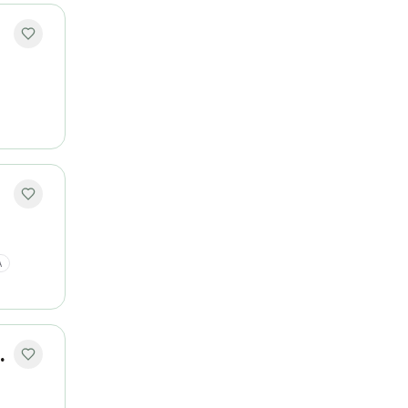
A
lações Públicas