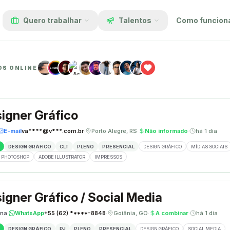
Quero trabalhar
Talentos
Como funcion
OS ONLINE
igner Gráfico
E-mail
va****@v***.com.br
·
Porto Alegre, RS
·
Não informado
·
há 1 dia
DESIGN GRÁFICO
CLT
PLENO
PRESENCIAL
DESIGN GRÁFICO
MÍDIAS SOCIAIS
 PHOTOSHOP
ADOBE ILLUSTRATOR
IMPRESSOS
igner Gráfico / Social Media
ina
·
WhatsApp
+55 (62) *****-8848
·
Goiânia, GO
·
A combinar
·
há 1 dia
DESIGN GRÁFICO
PJ
PLENO
PRESENCIAL
DESIGN GRÁFICO
SOCIAL MEDIA