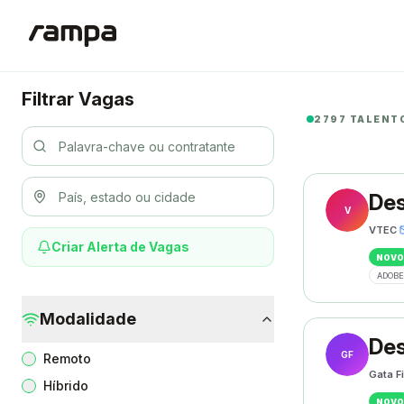
Filtrar Vagas
2797 TALENT
Des
V
VTEC
·
Criar Alerta de Vagas
NOVO
ADOBE
Modalidade
Des
GF
Remoto
Gata F
Híbrido
NOVO