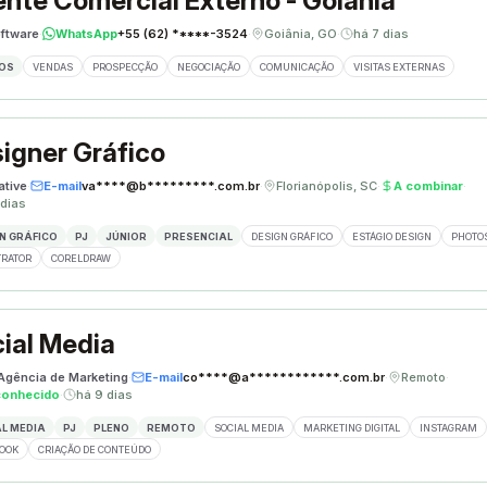
nte Comercial Externo - Goiânia
ftware
·
WhatsApp
+55 (62) *****-3524
·
Goiânia, GO
·
há 7 dias
OS
VENDAS
PROSPECÇÃO
NEGOCIAÇÃO
COMUNICAÇÃO
VISITAS EXTERNAS
igner Gráfico
ative
·
E-mail
va****@b*********.com.br
·
Florianópolis, SC
·
A combinar
·
 dias
N GRÁFICO
PJ
JÚNIOR
PRESENCIAL
DESIGN GRÁFICO
ESTÁGIO DESIGN
PHOTO
TRATOR
CORELDRAW
ial Media
 Agência de Marketing
·
E-mail
co****@a************.com.br
·
Remoto
·
conhecido
·
há 9 dias
L MEDIA
PJ
PLENO
REMOTO
SOCIAL MEDIA
MARKETING DIGITAL
INSTAGRAM
OOK
CRIAÇÃO DE CONTEÚDO