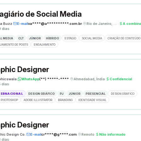
agiário de Social Media
a Buzz
·
E-mail
va****@a**********.com.br
·
Rio de Janeiro, Brasil
·
A combina
0 dias
L MEDIA
CLT
JÚNIOR
HÍBRIDO
ESTÁGIO
SOCIAL MEDIA
CRIAÇÃO DE CONTEÚDO
JAMENTO DE POSTS
ENGAJAMENTO
phic Designer
phicswala
·
WhatsApp
(**) *****-****
·
Ahmedabad, Índia
·
Confidencial
·
5 dias
TERNACIONAL
DESIGN GRÁFICO
PJ
JÚNIOR
PRESENCIAL
DESIGN GRÁFICO
 PHOTOSHOP
ADOBE ILLUSTRATOR
BRANDING
IDENTIDADE VISUAL
phic Designer
phic Design Co.
·
E-mail
cr****@g****.com
·
Remoto
·
Não informado
·
8 dias