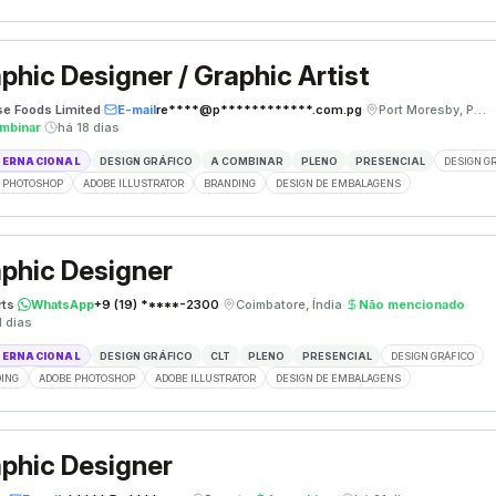
phic Designer / Graphic Artist
se Foods Limited
·
E-mail
re****@p************.com.pg
·
Port Moresby, Papua Nova Guiné
·
mbinar
·
há 18 dias
TERNACIONAL
DESIGN GRÁFICO
A COMBINAR
PLENO
PRESENCIAL
DESIGN G
 PHOTOSHOP
ADOBE ILLUSTRATOR
BRANDING
DESIGN DE EMBALAGENS
phic Designer
rts
·
WhatsApp
+9 (19) *****-2300
·
Coimbatore, Índia
·
Não mencionado
·
1 dias
TERNACIONAL
DESIGN GRÁFICO
CLT
PLENO
PRESENCIAL
DESIGN GRÁFICO
ING
ADOBE PHOTOSHOP
ADOBE ILLUSTRATOR
DESIGN DE EMBALAGENS
phic Designer