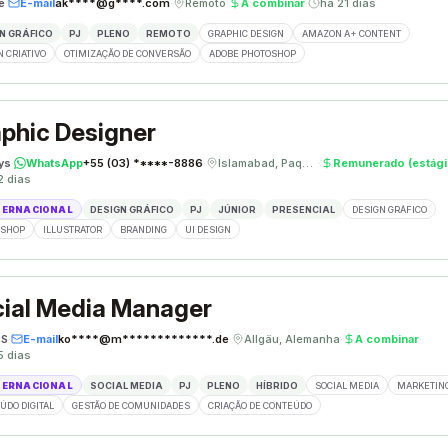
e
·
E-mail
ak****@g****.com
·
Remoto
·
A combinar
·
há 21 dias
N GRÁFICO
PJ
PLENO
REMOTO
GRAPHIC DESIGN
AMAZON A+ CONTENT
N CRIATIVO
OTIMIZAÇÃO DE CONVERSÃO
ADOBE PHOTOSHOP
phic Designer
ys
·
WhatsApp
+55 (03) *****-8886
·
Islamabad, Paquistão
·
Remunerado (estági
2 dias
TERNACIONAL
DESIGN GRÁFICO
PJ
JÚNIOR
PRESENCIAL
DESIGN GRÁFICO
OSHOP
ILLUSTRATOR
BRANDING
UI DESIGN
ial Media Manager
ÈS
·
E-mail
ko****@m*************.de
·
Allgäu, Alemanha
·
A combinar
·
5 dias
TERNACIONAL
SOCIAL MEDIA
PJ
PLENO
HÍBRIDO
SOCIAL MEDIA
MARKETING
ÚDO DIGITAL
GESTÃO DE COMUNIDADES
CRIAÇÃO DE CONTEÚDO