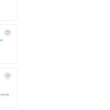
o)
·
 DIGITAL