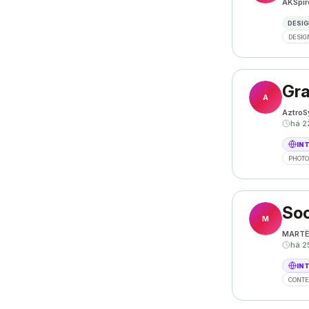
AKSpir
DESIG
DESIG
Gra
A
AztroS
há 2
IN
PHOT
Soc
M
MART
há 2
IN
CONTE