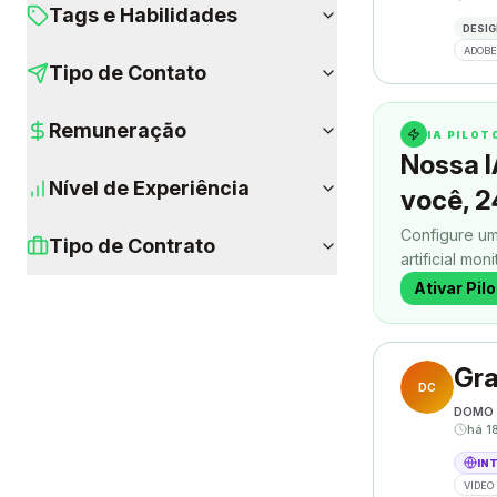
Tags e Habilidades
DESIG
ADOBE
Tipo de Contato
Remuneração
IA PILO
Nossa I
Nível de Experiência
você, 2
Configure um
Tipo de Contrato
artificial mon
contatos enq
Ativar Pil
Gra
DC
DOMO 
há 1
IN
VIDEO 