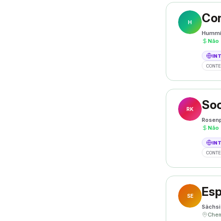
Con
H
Hummi
Não
IN
CONTE
Soc
RK
Rosenp
Não
IN
CONTE
SE
Sächsi