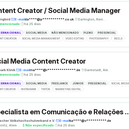
tent Creator / Social Media Manager
ngbird
·
E-mail
da****@p***********.co.uk
·
Darlington, Reino Unido
·
 mencionado
·
há 25 dias
TERNACIONAL
SOCIAL MEDIA
NÃO MENCIONADO
PLENO
PRESENCIAL
NT CREATION
SOCIAL MEDIA MANAGEMENT
VIDEO EDITING
PHOTOGRAPHY
REELS
ial Media Content Creator
ark Klinik
·
E-mail
ma****@r**************.de
·
Darmstadt, Alemanha
·
 mencionado
·
há 25 dias
TERNACIONAL
SOCIAL MEDIA
FREELANCE
JÚNIOR
PRESENCIAL
SOCIAL MEDI
NT CREATOR
INSTAGRAM
TIKTOK
MARKETING DIGITAL
Especialista em Comunicação e Re
scher Volkshochschulverband e.V.
·
E-mail
ka****@v**********.de
·
Chemnitz, Alemanha
·
Não especificado
·
há 25 dias