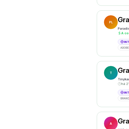
Gra
PL
Paradi
A co
IN
ADOBE
Gra
T
Tinyka
há 2
IN
BRAND
Gra
A