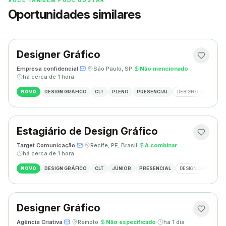
Oportunidades similares
Designer Gráfico
Empresa confidencial
·
·
São Paulo, SP
·
Não mencionado
·
há cerca de 1 hora
NOVO
DESIGN GRÁFICO
CLT
PLENO
PRESENCIAL
DESIGN GRÁFICO
Estagiário de Design Gráfico
Target Comunicação
·
·
Recife, PE, Brasil
·
A combinar
·
há cerca de 1 hora
NOVO
DESIGN GRÁFICO
CLT
JÚNIOR
PRESENCIAL
DESIGN GRÁFICO
Designer Gráfico
Agência Criativa
·
·
Remoto
·
Não especificado
·
há 1 dia