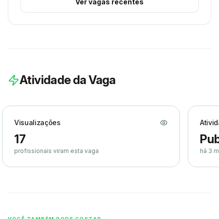
Ver vagas recentes
Atividade da Vaga
Visualizações
Ativi
17
Pub
profissionais viram esta vaga
há 3 
VOCÊ TAMBÉM PODE GOSTAR