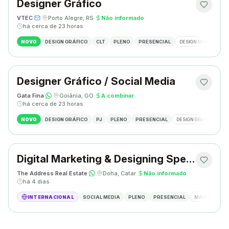
Designer Gráfico
VTEC
·
·
Porto Alegre, RS
·
Não informado
·
há cerca de 23 horas
NOVO
DESIGN GRÁFICO
CLT
PLENO
PRESENCIAL
DESIGN GRÁFICO
Designer Gráfico / Social Media
Gata Fina
·
·
Goiânia, GO
·
A combinar
·
há cerca de 23 horas
NOVO
DESIGN GRÁFICO
PJ
PLENO
PRESENCIAL
DESIGN GRÁFICO
S
Digital Marketing & Designing Specialist
The Address Real Estate
·
·
Doha, Catar
·
Não informado
·
há 4 dias
INTERNACIONAL
SOCIAL MEDIA
PLENO
PRESENCIAL
MARKETING DIG