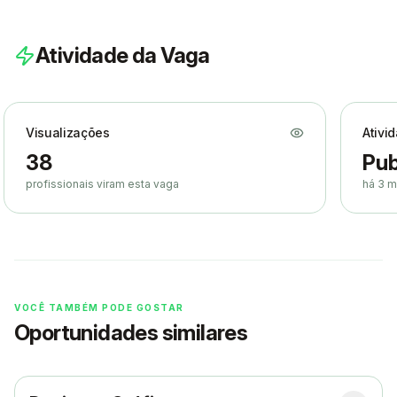
Atividade da Vaga
Visualizações
Ativi
38
Pub
profissionais viram esta vaga
há 3 
VOCÊ TAMBÉM PODE GOSTAR
Oportunidades similares