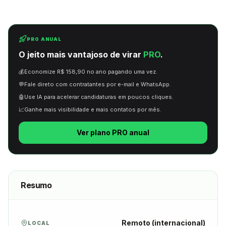
PRO ANUAL
O jeito mais vantajoso de virar
PRO
.
💰
Economize R$ 158,90 no ano pagando uma vez.
💬
Fale direto com contratantes por e-mail e WhatsApp.
🤖
Use IA para acelerar candidaturas em poucos cliques.
📈
Ganhe mais visibilidade e mais contatos por mês.
Ver plano PRO anual
Resumo
Remoto (internacional)
LOCAL